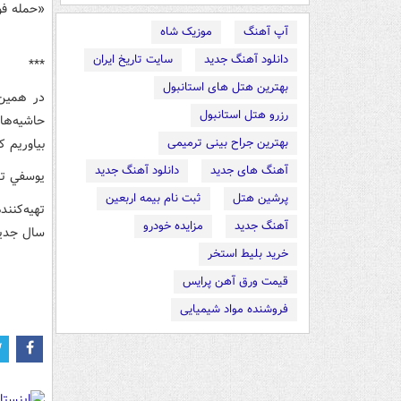
«حمله فور
آپ آهنگ
موزیک شاه
دانلود آهنگ جدید
سایت تاریخ ایران
***
بهترین هتل های استانبول
در همين 
رزرو هتل استانبول
حاشيه‌ها
بهترین جراح بینی ترمیمی
بياوريم 
آهنگ های جدید
دانلود آهنگ جدید
يوسفي تص
پرشین هتل
ثبت نام بیمه اربعین
تهيه‌کنند
آهنگ جدید
مزایده خودرو
سال جديد
خرید بلیط استخر
قیمت ورق آهن پرایس
فروشنده مواد شیمیایی