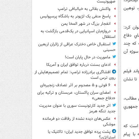
صهیونیست
، توهين
واکنش بقائی به خیالبافی ترامپ
پاسخ منفی یک لژیونر به باشگاه پرسپولیس
انفجار بزرگ در شهر المخا یمن
وان کرد:
دروازه‌بان اسپانیایی در یک‌قدمی بازگشت به
اي دفاع
استقلال
 که چند
استقبال خاص دخترک عراقی از زائران اربعین
حسینی
سوژه آن
ماموریت در حال پایان است!
ادعای بسنت درباره توافق ایران و آمریکا
اند فيلم
افشاگری برادرزاده ترامپ: تمام تصمیم‌هایش از
روی ترس است
تا نشان
۶ فوتی و ۵ مصدوم بر اثر تصادف زنجیره‌ای
امضای سران پاکستان، عربستان و ترکیه برای
 مطالب،
«دفاع جمعی»
اثر جدید کارتونیست سوری با عنوان مدیریت
ه جمهوري
جدید تنگه هرمز
عکس‌های دیده نشده از رفاقت دو فرمانده‌
موشکی
م با نريشن اين بازيگر يک فيلم تبليغاتي براي بنياد «Clarionfund» است که
پشت پرده توافق جدید ایران؛ تاکتیک یا
با پيام
استراتژی؟