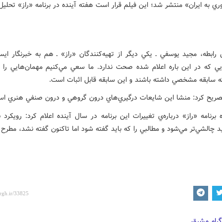
ي به ايران» منتشر شد؛ اين فيلم قرار است هفته آينده در برنامه «راز» تحليل
رابطه، مجيد يوسفي ـ يکي ديگر از تهيه‌کنندگان «راز» ـ هم به خبرنگار ايس
يي که در اين باره اعلام شده صحت ندارد. ما سعي مي‌کنيم مهمان‌هايي را به
که سابقه مشخصي داشته باشند و اين سابقه قابل اثبات است.
ريح کرد: منشا اين شايعات درگيري‌هاي درون گروهي و درون صنفي هنري اس
ه برنامه «راز» درباره‌ي تغييرات اين برنامه در سال آينده اعلام کرد: رويکرد ب
 چالشي‌تر مي‌شود و مطالبي را که بايد گفته شود اما تاکنون گفته نشد، مطرح 