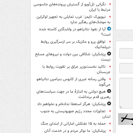
نگرانی تل‌آویو از گسترش پرونده‌های جاسوسی
مرتبط با ایران
نیویورک تایمز: غرب تمایلی به تجهیز اوکراین
به موشک‌های رهگیر ندارد
آیا از نفوذ نتانیاهو در واشنگتن کاسته شده
است؟
توافق پرو و مکزیک بر سر ازسرگیری روابط
دیپلماتیک
پزشکیان: شکافی بین دولت و نیروهای مسلح
نیست
تاکید نخست‌وزیر عراق بر تقویت روابط با
عربستان
وقتی رسانه عبری از کابوس بنیامین نتانیاهو
می‌گوید
هیچ دولتی به اندازۀ ما در جهت سیاست‌های
رهبری قدم برنداشت
پزشکیان: هرگز استعفا نداده‌ام و نخواهم داد
تجاوزات مجدد رژیم صهیونیستی به جنوب
لبنان
حمله به ۱۵ نفتکش‌ اماراتی از ابتدای جنگ
پزشکیان: ما نوکر مردم و در خدمت آنان