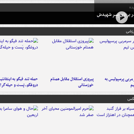
ده
در بر پای پسر شهیدش
رزشی
ربی پرسپولیس به
پیروزی استقلال مقابل همنام
حمله تند فیگو به اینفانتین
م
خوزستانی
دروغگو، پَست‌ و حیله‌گر!
عکس