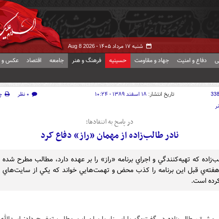
شنبه ۱۷ مرداد ۱۴۰۵ -
Aug 8 2026
ی
دفاع و امنیت
جهاد و مقاومت
حسینیه
فرهنگ و هنر
جامعه
اقتصاد
عکس و ف
33
تاریخ انتشار:
۱۸ اسفند ۱۳۸۹ - ۱۰:۲۴
۰ نظر
چ
ر
در پاسخ به انتقادها؛
نادر طالب‌زاده از مهمان «راز» دفاع کرد
ب‌زاده که تهيه‌کنندگي و اجراي برنامه «راز» را بر عهده دارد، مطالب مطرح شده د
فته‌ي قبل اين برنامه را کذب محض و تهمت‌هايي خواند که يکي از سايت‌هاي اي
رده است.
مشرق، طالب‌زاده در گفت‌وگو با ايسنا، با بيان اين مطلب توضيح داد: اسدالله ن