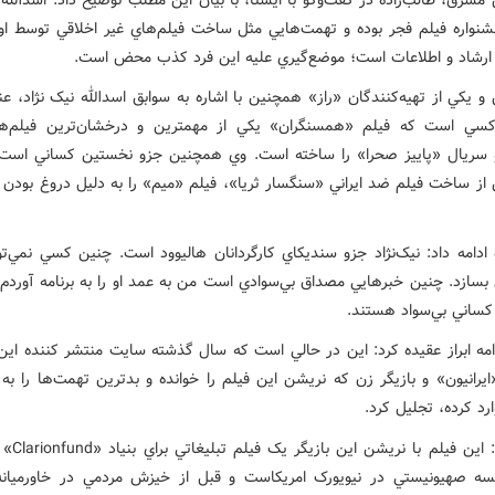
نواره فيلم فجر بوده و تهمت‌هايي مثل ساخت‌ فيلم‌هاي غير اخلاقي توسط او
 ارشاد و اطلاعات است؛ موضع‌گيري عليه اين فرد کذب محض است.
 يکي از تهيه‌کنندگان «راز» همچنين با اشاره به سوابق اسدالله نيک نژاد، عن
 کسي است که فيلم «همسنگران» يکي از مهمترين و درخشان‌ترين فيلم‌ه
ريال «پاييز صحرا» را ساخته است. وي همچنين جزو نخستين کساني است
ز ساخت فيلم ضد ايراني «سنگسار ثريا»، فيلم «ميم» را به دليل دروغ بودن 
 ادامه داد: نيک‌نژاد جزو سنديکاي کارگردانان هاليوود است. چنين کسي نمي‌تو
سازد. چنين خبرهايي مصداق بي‌سوادي است من به عمد او را به برنامه آوردم 
ساني بي‌سواد هستند.
امه ابراز عقيده کرد: اين در حالي است که سال گذشته سايت منتشر کننده اين
ايرانيون» و بازيگر زن که نريشن اين فيلم را خوانده و بدترين تهمت‌ها را ب
رد کرده، تجليل کرد.
وي افزود: اين فيل
 صهيونيستي در نيويورک امريکاست و قبل از خيزش مردمي در خاورميانه 