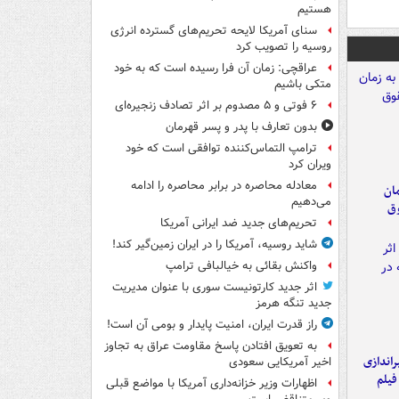
هستیم
سنای آمریکا لایحه تحریم‌های گسترده انرژی
روسیه را تصویب کرد
عراقچی: زمان آن فرا رسیده است که به خود
متکی باشیم
۶ فوتی و ۵ مصدوم بر اثر تصادف زنجیره‌ای
بدون تعارف با پدر و پسر قهرمان
ترامپ التماس‌کننده توافقی است که خود
ویران کرد
معادله محاصره در برابر محاصره را ادامه
مان
می‌دهیم
وق
تحریم‌های جدید ضد ایرانی آمریکا
شاید روسیه، آمریکا را در ایران زمین‌گیر کند!
واکنش بقائی به خیالبافی ترامپ
اثر جدید کارتونیست سوری با عنوان مدیریت
جدید تنگه هرمز
راز قدرت ایران، امنیت پایدار و بومی آن است!
به تعویق افتادن پاسخ مقاومت عراق به تجاوز
یراندازی
اخیر آمریکایی سعودی
فیلم
اظهارات وزیر خزانه‌داری آمریکا با مواضع قبلی