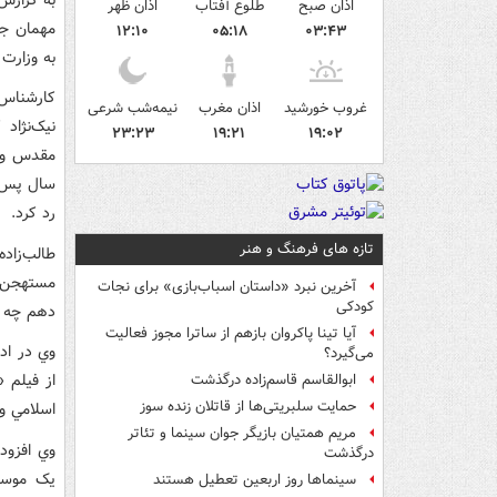
اذان صبح
طلوع آفتاب
اذان ظهر
مهمان جش
۱۲:۱۰
۰۵:۱۸
۰۳:۴۳
به وزارت
کارشناس و
غروب خورشید
اذان مغرب
نیمه‌شب شرعی
نيک‌نژاد
۲۳:۲۳
۱۹:۲۱
۱۹:۰۲
مقدس و س
سال پس ا
رد کرد.
تازه های فرهنگ و هنر
طالب‌زاده
مستهجن ب
آخرین نبرد «داستان اسباب‌بازی» برای نجات
کودکی
دهم چه ک
آیا تینا پاکروان بازهم از ساترا مجوز فعالیت
وي در اد
می‌گیرد؟
از فيلم «
ابوالقاسم قاسم‌زاده درگذشت
حمایت سلبریتی‌ها از قاتلان زنده سوز
اسلامي وا
مریم همتیان بازیگر جوان سینما و تئاتر
درگذشت
يک موسسه
سینماها روز اربعین تعطیل هستند