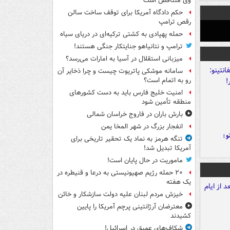
وی متناقض است
حکم دادگاه آمریکا برای توقف ساخت سالن
رقص ترامپ
حمله پهپادی به کشتی ترکیه‌ای در دریای سیاه
ترامپ و نتانیاهو جنایتکار جنگی هستند!
میزبانی استقلال در آسیا به امارات می‌رسد؟
سامانه موشکی پاتریوت چیست و چرا ذخایر آن
رو به اتمام است؟
امنیت خلیج فارس باید به دست کشورهای
منطقه تأمین شود
بارش باران در فاروج خراسان شمالی
انفجار بزرگ در شهر المخا یمن
و:
تنگه هرمز به نماد یک تحقیر تاریخی برای
آمریکا تبدیل شد!
ماموریت در حال پایان است!
۲۰ حمله رژیم صهیونیستی به درعا و قنیطره در
یک هفته
خیزش مردم لبنان علیه دولت سازشکار و خائن
معترضان آرژانتینی پرچم آمریکا را پایین
کشیدند
شکاف‌های عمیق در اسرائیل!