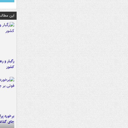
این مطالب
رگبار و رع
کشور
جای گذا