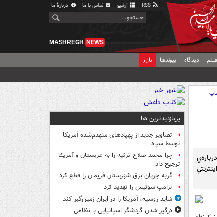
RSS
آرشیو
تماس با ما
دربارهٔ ما
MASHREGH
NEWS
یلم
دیدگاه
پیوندها
بازار
اپ
پربازدیدترین ها
تصاویر جدید از پهپادهای منهدم‌شده آمریکا
توسط سپاه
چرا محمد صلاح ترکیه را به عربستان و آمریکا
رباره‌ي
ترجیح داد
نترنتي
گربه جریان برق شهرستان فریمان را قطع کرد
ترامپ سوئیس را تهدید کرد
شاید روسیه، آمریکا را در ایران زمین‌گیر کند!
درگیر شدن گردشگر اسپانیایی با نظامی
يک‌نژاد،