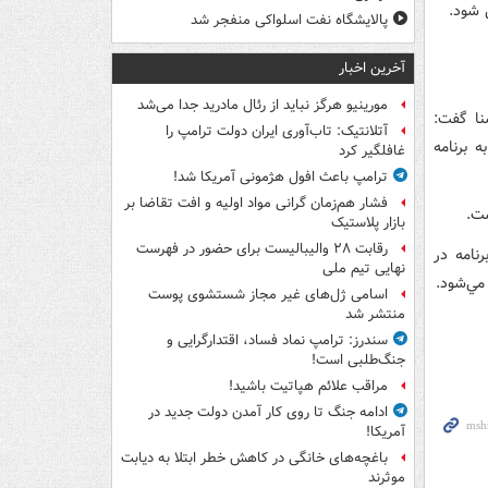
 شود.
پالایشگاه نفت اسلواکی منفجر شد
آخرین اخبار
مورینیو هرگز نباید از رئال مادرید جدا می‌شد
نا گفت:
آتلانتیک: تاب‌آوری ایران دولت ترامپ را
 برنامه
غافلگیر کرد
ترامپ باعث افول هژمونی آمریکا شد!
فشار هم‌زمان گرانی مواد اولیه و افت تقاضا بر
ت.
بازار پلاستیک
رقابت ۲۸ والیبالیست برای حضور در فهرست
رنامه در
نهایی تیم ملی
مي‌شود.
اسامی ژل‌های غیر مجاز شستشوی پوست
منتشر شد
سندرز: ترامپ نماد فساد، اقتدارگرایی و
جنگ‌طلبی است!
مراقب علائم هپاتیت باشید!
ادامه جنگ تا روی کار آمدن دولت جدید در
آمریکا!
باغچه‌های خانگی در کاهش خطر ابتلا به دیابت
موثرند