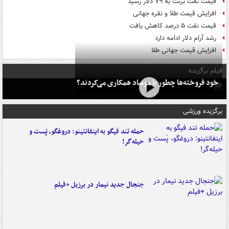
قیمت نفت برنت به ۷۹ دلار رسید
افزایش قیمت طلا و نقره جهانی
قیمت نفت ۵ درصد کاهش یافت
رشد آرام دلار ادامه دارد
افزایش قیمت جهانی طلا
فیلم برگزیده
خود فروخته‌ها چطور با موساد همکاری می‌کردند؟
برگزیده ورزشی
حمله تند فیگو به اینفانتینو: دروغگو، پَست‌ و
حیله‌گر!
جنجال جدید نیمار در برزیل +فیلم