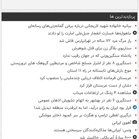
پربازدیدترین ها
بیانیه خانواده شهید لاریجانی درباره برخی گمانه‌زنی‌های رسانه‌ای
ماهواره‌ها خسارت انفجار جبل‌علی امارت را لو دادند
راز مرگ مرد ۷۲ ساله در تهرانپارس فاش شد
سناریوی بلاگر زن برای قتل شوهرش
پادشاه سنگین‌وزنی که در جهان رقیب ندارد
دستگیری ۸ نفر از اشرار مسلح شاخص و مرتبطین گروهک های تروریستی
موج بارش‌های تابستانه در راه ۱۱ استان
عربستان فرمانده ائتلاف دریایی چندملیتی را منصوب کرد
دشان از دست عربستان فرار کرد
مشاهده ۴ پلنگ در ارتفاعات میناب
دستگیری ۶ نفر در بهشهر به اتهام تشویش اذهان عمومی
قرار بود ایران به زانو درآید، اما به ابرقدرت منطقه تبدیل شد!
درگیری لفظی ترامپ و هگزث بر سر کمبود ذخایر موشکی
آهوی ایرانی
ونس: ایرانی‌ها مذاکره‌کنندگان سرسختی هستند
۸۰۰ سازۀ آمریکایی خاکستر شد