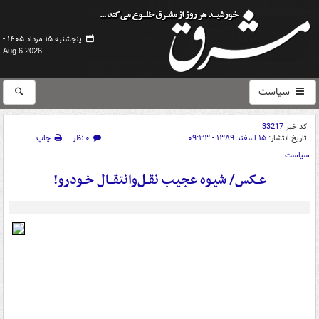
پنجشنبه ۱۵ مرداد ۱۴۰۵ -
Aug 6 2026
سیاست
کد خبر
33217
تاریخ انتشار:
۱۵ اسفند ۱۳۸۹ - ۰۹:۳۳
۰ نظر
چاپ
سیاست
عــکس/ شيـوه عجيـب نقــل‌وانتقـــال خــودرو!