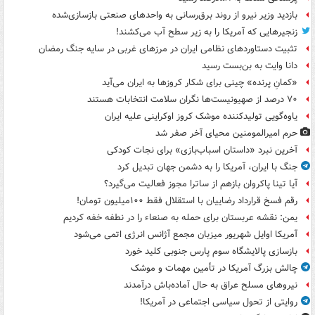
بازدید وزیر نیرو از روند برق‌رسانی به واحدهای صنعتی بازسازی‌شده
زنجیرهایی که آمریکا را به زیر سطح آب می‌کشند!
تثبیت دستاوردهای نظامی ایران در مرزهای غربی در سایه جنگ رمضان
دانا وایت به بن‌بست رسید
«کمانِ پرنده» چینی برای شکار کروزها به ایران می‌آید
۷۰ درصد از صهیونیست‌ها نگران سلامت انتخابات هستند
یاوه‌گویی تولیدکننده موشک کروز اوکراینی علیه ایران
حرم امیرالمومنین محیای آخر صفر شد
آخرین نبرد «داستان اسباب‌بازی» برای نجات کودکی
جنگ با ایران، آمریکا را به دشمن جهان تبدیل کرد
آیا تینا پاکروان بازهم از ساترا مجوز فعالیت می‌گیرد؟
رقم فسخ قرارداد رضاییان با استقلال فقط ۱۰۰میلیون تومان!
یمن: نقشه عربستان برای حمله به صنعاء را در نطفه خفه کردیم
آمریکا اوایل شهریور میزبان مجمع آژانس انرژی اتمی می‌شود
بازسازی پالایشگاه سوم پارس جنوبی کلید خورد
چالش بزرگ آمریکا در تأمین مهمات و موشک
نیروهای مسلح عراق به حال آماده‌باش درآمدند
روایتی از تحول سیاسی اجتماعی در آمریکا!