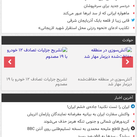
دردسر جدید برای سرخپوشان
ماهواره ایرانی که از سد ابرها عبور می‌کند
قابی زیبا از قلعه بابک آذربایجان شرقی
تکذیب ادعای «نحوه ردزنی محل استقرار شهید لاریجانی»
حوادث
تصادف مرگبار در محور اهواز–شوش ۲
آتش‌سوزی در منطقه حفاظت‌شده
تشریح جزئیات تصادف ۱۲ خودرو با ۱۹
پا
دیزمار مهار شد
مصدوم
آخرین اخبار
ایران را تست نکنید! جاده‌ی خشم ایران!
واکنش سفارت ایران به بیانیه مغرضانه نمایندگان پارلمان اتریش
کریدورهای شمالی و جنوبی تنگه هرمز حذف می‌شوند
پاسخ قاطع ملیحه محمدی به نسخه تسلیم‌طلبی روی آنتن BBC
پرشدگی سدها به ۵۸درصد رسید