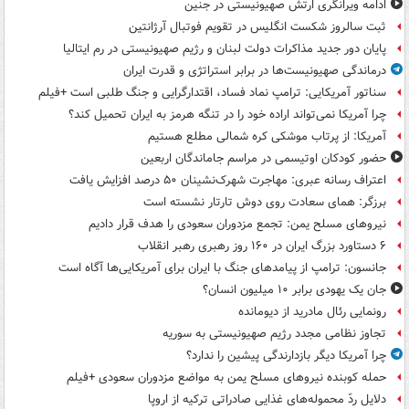
ادامه ویرانگری ارتش صهیونیستی در جنین
ثبت سالروز شکست انگلیس در تقویم فوتبال آرژانتین
پایان دور جدید مذاکرات دولت لبنان و رژیم صهیونیستی در رم ایتالیا
درماندگی صهیونیست‌ها در برابر استراتژی و قدرت ایران
سناتور آمریکایی: ترامپ نماد فساد، اقتدارگرایی و جنگ طلبی است +فیلم
چرا آمریکا نمی‌تواند اراده خود را در تنگه هرمز به ایران تحمیل کند؟
آمریکا: از پرتاب موشکی کره شمالی مطلع هستیم
حضور کودکان اوتیسمی در مراسم جاماندگان اربعین
اعتراف رسانه عبری: مهاجرت شهرک‌نشینان ۵۰ درصد افزایش یافت
برزگر: همای سعادت روی دوش تارتار نشسته است
نیروهای مسلح یمن: تجمع مزدوران سعودی را هدف قرار دادیم
۶ دستاورد بزرگ ایران در ۱۶۰ روز رهبری رهبر انقلاب
جانسون: ترامپ از پیامدهای جنگ با ایران برای آمریکایی‌ها آگاه است
جان یک یهودی برابر ۱۰ میلیون انسان؟
رونمایی رئال مادرید از دیومانده
تجاوز نظامی مجدد رژیم صهیونیستی به سوریه
چرا آمریکا دیگر بازدارندگی پیشین را ندارد؟
حمله کوبنده نیروهای مسلح یمن به مواضع مزدوران سعودی +فیلم
دلایل ردّ محموله‌های غذایی صادراتی ترکیه از اروپا