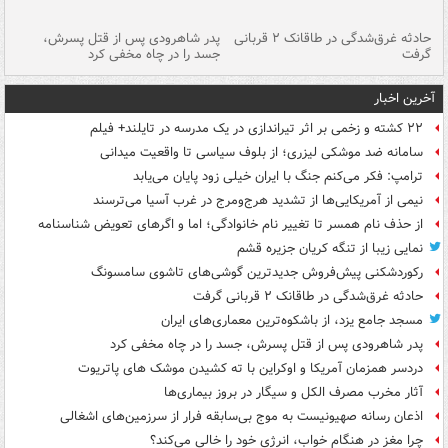
شته
حادثه غرق‌شدگی در طاقانک ۲ قربانی
پدر شاهرودی پس از قتل پسرش،
دس
گرفت
جسد را در چاه مخفی کرد
آخرین اخبار
۲۲ کشته و زخمی بر اثر تیراندازی در یک مدرسه در تایلند+ فیلم
سامانه ضد موشکی لیزری؛ از بلوف سیاسی تا واقعیت میدانی
ترامپ: فکر می‌کنم جنگ با ایران خیلی زود پایان می‌یابد
نیمی از آمریکایی‌ها از تشدید هرج‌ومرج در غرب آسیا می‌ترسند
از حذف نام همسر تا تغییر نام خانوادگی؛ اما و اگرهای تعویض شناسنامه
نمایی زیبا از تنگه کریان جزیره قشم
رکوردشکنی پیش‌فروش جدیدترین گوشی‌های تاشوی سامسونگ
حادثه غرق‌شدگی در طاقانک ۲ قربانی گرفت
مسجد جامع یزد، از باشکوه‌ترین معماری‌های ایران
پدر شاهرودی پس از قتل پسرش، جسد را در چاه مخفی کرد
دردسر همزمان آمریکا و اوکراین با ته کشیدن موشک های پاتریوت
آثار مخرب مصرف الکل و سیگار در بروز بیماری‌ها
اذعان رسانه صهیونیست به موج بی‌سابقه فرار از سرزمین‌های اشغالی
چرا مغز در هنگام خواب، انرژی خود را خالی می‌کند؟