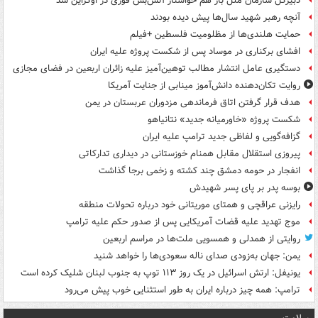
دبیرکل سازمان ملل باز هم خواستار آتش‌بس فوری در اوکراین شد
آنچه رهبر شهید سال‌ها پیش دیده بودند
حمایت هلندی‌ها از مظلومیت فلسطین +فیلم
افشای برکناری در موساد پس از شکست پروژه علیه ایران
دستگیری عامل انتشار مطالب توهین‌آمیز علیه زائران اربعین در فضای مجازی
روایت تکان‌دهنده دانش‌آموز مینابی از جنایت آمریکا
هدف قرار گرفتن اتاق‌ فرماندهی مزدوران عربستان در یمن
شکست پروژه «خاورمیانه جدید» نتانیاهو
گزافه‌گویی و لفاظی جدید ترامپ علیه ایران
پیروزی استقلال مقابل همنام خوزستانی در دیداری تدارکاتی
انفجار در حومه دمشق چند کشته و زخمی برجا گذاشت
بوسه‌ پدر بر پای پسر شهیدش
رایزنی عراقچی و همتای موریتانی خود درباره تحولات منطقه
موج تهدید علیه قضات آمریکایی پس از صدور حکم علیه ترامپ
روایتی از همدلی و همسویی ملت‌ها در مراسم اربعین
یمن: جهان به‌زودی صدای ناله سعودی‌ها را خواهد شنید
یونیفل: ارتش اسرائیل در یک روز ۱۱۳ توپ به جنوب لبنان شلیک کرده است
ترامپ: همه چیز درباره ایران به طور استثنایی خوب پیش می‌رود