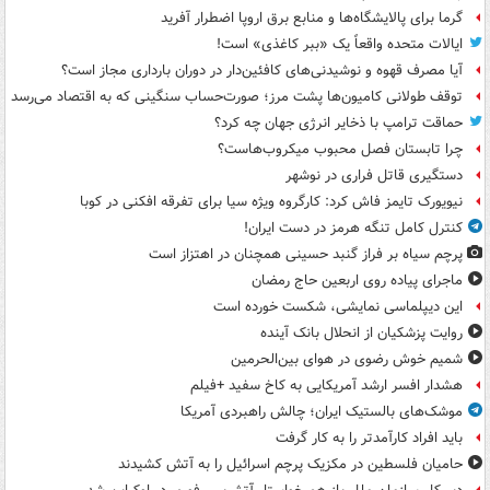
گرما برای پالایشگاه‌ها و منابع برق اروپا اضطرار آفرید
ایالات متحده واقعاً یک «ببر کاغذی» است!
آیا مصرف قهوه و نوشیدنی‌های کافئین‌دار در دوران بارداری مجاز است؟
توقف طولانی کامیون‌ها پشت مرز؛ صورت‌حساب سنگینی که به اقتصاد می‌رسد
حماقت ترامپ با ذخایر انرژی جهان چه کرد؟
چرا تابستان فصل محبوب میکروب‌هاست؟
دستگیری قاتل فراری در نوشهر
نیویورک تایمز فاش کرد: کارگروه ویژه سیا برای تفرقه افکنی در کوبا
کنترل کامل تنگه هرمز در دست ایران!
پرچم سیاه بر فراز گنبد حسینی همچنان در اهتزاز است
ماجرای پیاده روی اربعین حاج رمضان
این دیپلماسی نمایشی، شکست خورده است
روایت پزشکیان از انحلال بانک آینده
شمیم خوش رضوی در هوای بین‌الحرمین
هشدار افسر ارشد آمریکایی به کاخ سفید +فیلم
موشک‌های بالستیک ایران؛ چالش راهبردی آمریکا
باید افراد کارآمدتر را به کار گرفت
حامیان فلسطین در مکزیک پرچم اسرائیل را به آتش کشیدند