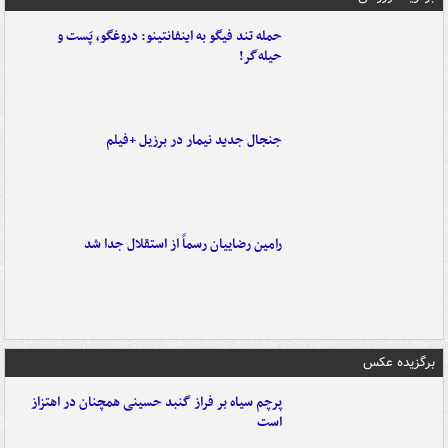
حمله تند فیگو به اینفانتینو: دروغگو، پَست‌ و
حیله‌گر!
جنجال جدید نیمار در برزیل +فیلم
رامین رضاییان رسماً از استقلال جدا شد
برگزیده عکس
پرچم سیاه بر فراز گنبد حسینی همچنان در اهتزاز
است