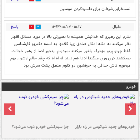
تمسخرابزارشیطان برای دلسردکردن مومنین
پاسخ
دانیال
۱۵:۱۷ - ۱۳۹۳/۰۵/۰۷
0
0
بنازم این رهبرو که خدائیش همیشه با بصیرتی بالا در مورد مسائل اظهار
نظر میکنند نه مثله امثال صادق زیبا کلامها به اسمه دکتریو کارشناسی
فقط چرتو پرتو مزخرف بلغور میکنند نمیدونم اینجور ادما از رهبر خجالت
نمیکشند دری وری میگندا ادعا هم دارند اه اه اه که چقد حالم ازشون بهم
میخوره کاش حداقل یه حرفشون دو کلوم منطق پشت سرش بود
خودرو
خودروهای جدید شیائومی در راه بازار
چرا سیم‌کشی خودرو ذوب می‌شود؟
شو