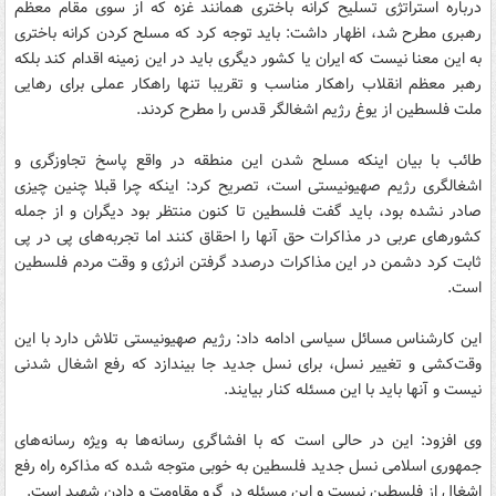
درباره استراتژی تسلیح کرانه باختری همانند غزه که از سوی مقام معظم
رهبری مطرح شد، اظهار داشت: باید توجه کرد که مسلح کردن کرانه باختری
به این معنا نیست که ایران یا کشور دیگری باید در این زمینه اقدام کند بلکه
رهبر معظم انقلاب راهکار مناسب و تقریبا تنها راهکار عملی برای رهایی
ملت فلسطین از یوغ رژیم اشغالگر قدس را مطرح کردند.
طائب با بیان اینکه مسلح شدن این منطقه در واقع پاسخ تجاوزگری و
اشغالگری رژیم صهیونیستی است، تصریح کرد: اینکه چرا قبلا چنین چیزی
صادر نشده بود، باید گفت فلسطین تا کنون منتظر بود دیگران و از جمله
کشورهای عربی در مذاکرات حق آنها را احقاق کنند اما تجربه‌های پی در پی
ثابت کرد دشمن در این مذاکرات درصدد گرفتن انرژی و وقت مردم فلسطین
است.
این کارشناس مسائل سیاسی ادامه داد: رژیم صهیونیستی تلاش دارد با این
وقت‌کشی و تغییر نسل، برای نسل جدید جا بیندازد که رفع اشغال شدنی
نیست و آنها باید با این مسئله کنار بیایند.
وی افزود: این در حالی است که با افشاگری رسانه‌ها به ویژه رسانه‌های
جمهوری اسلامی نسل جدید فلسطین به خوبی متوجه شده که مذاکره راه رفع
اشغال از فلسطین نیست و این مسئله در گرو مقاومت و دادن شهید است.