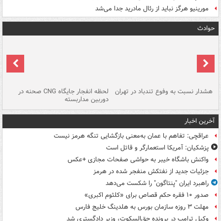
مورینیو هرگز نباید از رئال مادرید جدا می‌شد
حوادث
ای
هشدار نسبت به وفوع تندباد در تهران
لحظه انفجار جایگاه CNG صحنه در
دس
دوربین مداربسته
ات
آخرین اخبار
عراقچی: تفاهم با عمان به‌معنی بازگشایی تنگه هرمز نیست
پزشکیان: آمریکا استعمارگر و قاتل است
واکنش باشگاه خیبر به حواشی صفحات مجازی +عکس
جزئیات جدید از نفتکش منفجر شده در هرمز
راهبرد ایران "پنتاگون" را شکست می‌دهد
صدور ۱۰ فقره حکم قصاص برای «کلثوم اکبری»
مهلت ۳ روزه سازمان بورس به هلدینگ خلیج فارس
وکیل ترامپ در پرونده حق‌السکوت، وزیر دادگستری شد