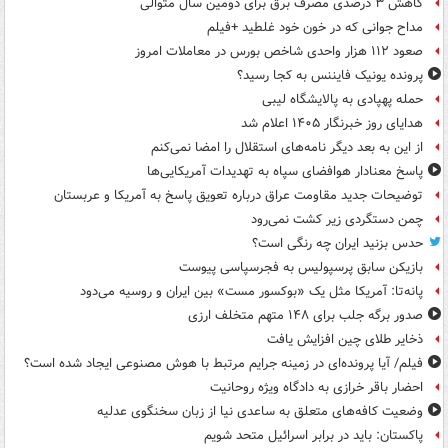
کاهش ۳ درصدی مصرف برق برای دومین سال متوالی
مداح جوانی که در خون خود غلطید +فیلم
صعود ۱۱۲ هزار واحدی شاخص بورس در معاملات امروز
پرونده یونیک فایننس به کجا رسید؟
حمله پهپادی به پالایشگاه لیبی
هدایای روز خبرنگار ۱۴۰۵ اعلام شد
از این به بعد دیگر نامه‌های استقلال را امضا نمی‌کنم
پاسخ معنادار هوافضای سپاه به تهدیدات آمریکایی‌ها
توضیحات جدید مقاومت عراق درباره تعویق پاسخ به آمریکا و عربستان
چمن دستگردی زیر کشت نمی‌رود
حدس بزنید ایران چه رنگی است؟
بازیکن سابق پرسپولیس به فجرسپاسی پیوست
پانه‌تا: آمریکا مثل یک «بوکسور مست» بین ایران و روسیه می‌دود
صدور برگه جلب برای ۱۴۸ متهم متخلف ارزی
ذخایر طلای چین افزایش یافت
فیلم/ آیا پرونده‌ای در زمینه جرایم مرتبط با هوش مصنوعی ایجاد شده است؟
احضار باقر خرازی به دادگاه ویژه روحانیت
وضعیت کافه‌های متعلق به ساعدی نیا از زبان سخنگوی عدلیه
پاکستان: باید در برابر اسرائیل متحد شویم