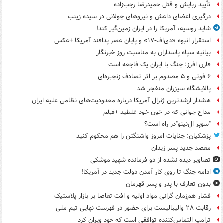
تأیید ربایش و قتل حمیدرضا رجب‌زاده
درگیری اعضای داعش و نیروهای جولانی در سیده زینب
شاید روسیه، آمریکا را در ایران زمین‌گیر کند!
استقرار انبوه «دی‌اف‑۱۷» و پایان عصر پدافند آمریکا +عکس
بیانیه سپاه پاسداران به مناسبت روز خبرنگار
فارن افرز: جنگ با ایران یک فاجعه است
۶ فوتی و ۵ مصدوم بر اثر تصادف زنجیره‌ای
پالایشگاه سیزران منفجر شد
هشدار ارشدترین ژنرال آمریکا درباره محدودیت‌های نظامی علیه ایران
مداح جوانی که در خون خود غلطید +فیلم
"سوپر ال‌نینو"در راه است؟
پزشکیان: جنایات امروز واشنگتن را هم محکوم کنید
مقصد جدید پسر زیدان
تصاویر دیده‌ نشده از دو فرمانده شهید موشکی
ادامه جنگ تا روی کار آمدن دولت جدید در آمریکا!
بدون تعارف با پدر و پسر قهرمان
فشار هم‌زمان گرانی مواد اولیه و افت تقاضا بر بازار پلاستیک
رقابت ۲۸ والیبالیست برای حضور در فهرست نهایی تیم ملی
ترامپ التماس‌کننده توافقی است که خود ویران کرد