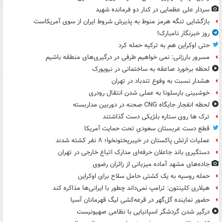
سردار علی عظمایی در کنار دو فرمانده شهید
بازگشایی تنگه هرمز منوط به پذیرش شروط ایران از سوی آمریکاست
روز خبرنگار نامبارک!
حتی اوکراین هم به ترکیه حمله کرد
مسرور بارزانی: نمی خواهیم طرفی در درگیری‌های منطقه باشیم
لحظه برخورد صاعقه به ساختمانی در نیویورک
هشدار نسبت به وفوع تندباد در تهران
خوشبینی بارسلونا به عملی شدن انتقال رودری
لحظه انفجار جایگاه CNG صحنه در دوربین مداربسته
ترک ها روی ستاره بلژیکی دست گذاشتند
قطع دست عربستان سعودیِ تحت حمایت آمریکا
عملیات ارتش پاکستان در خیبرپختونخوا؛ ۸ نفر کشته شدند
دستگیری باند جاعلان حرفه‌ای مدارک اتباع خارجی در تهران
جاده‌های مشهد آماده میزبانی از زائران رضوی
حمله روسیه به یک کشتی حامل سلاح برای اوکراین
هیلاری کلینتون: ترامپ نمی‌داند چطور با ایرانی‌ها مذاکره کند
حضور نماینده گل‌گهر در قرعه‌کشی لیگ قهرمانان آسیا
درگیر شدن گردشگر اسپانیایی با نظامی صهیونیست