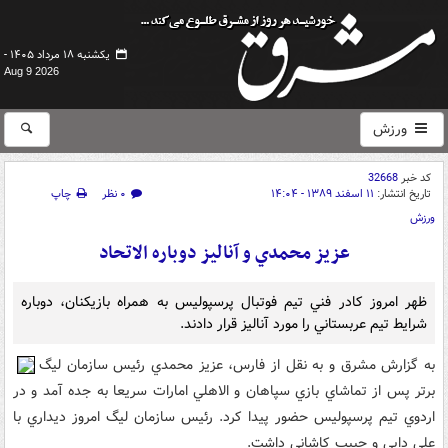
یکشنبه ۱۸ مرداد ۱۴۰۵ -
Aug 9 2026
ورزش
کد خبر
32668
تاریخ انتشار:
۱۱ اسفند ۱۳۸۹ - ۱۴:۰۴
۰ نظر
چاپ
ورزش
عزيز محمدي و آناليز دوباره الاتحاد
ظهر امروز کادر فني تيم فوتبال پرسپوليس به همراه بازيکنان، دوباره
شرايط تيم عربستاني را مورد آناليز قرار دادند.
به گزارش مشرق و به نقل از فارس، عزيز محمدي رئيس سازمان ليگ
برتر پس از تماشاي بازي سپاهان و الاهلي امارات سريعا به جده آمد و در
اردوي تيم پرسپوليس حضور پيدا کرد. رئيس سازمان ليگ امروز ديداري با
علي دايي و حبيب کاشاني داشت.