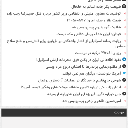
طبیعت بکر جاده اسالم به خلخال
توضیحات معاون امنیتی و انتظامی وزیر کشور درباره قتل حمیدرضا رجب زاده
قیمت طلا و سکه امروز ۱۴۰۵/۰۵/۱۷
هافبک آلومینیوم پرسپولیسی شد
فیدان: ایران هدف پیمان دفاعی مکه نیست
روایت رسانه اسرائیلی از فشار واشنگتن بر تل‌آویو برای آتش‌بس و خلع سلاح
حماس
رویای اف-۳۵ ترکیه در بن‌بست
نفوذ اطلاعاتی ایران در یگان فوق محرمانه ارتش اسرائیل!
از مظلوم‌نمایی براندازها تا افشای دروغ مراد ویسی
آمریکا نتوانست؛ دیگران هم نمی توانند
شوخی حاج‌قاسم با خبرنگار در عملیات آزادسازی بوکمال
ادعای زلنسکی درباره تامین ماهانه موشک‌های رهگیر توسط آمریکا
جان دوباره نگین فیروزه ای ایران «دریاچه ارومیه»
امیرحسین طاهری راهی پرسپولیس شد
حوادث