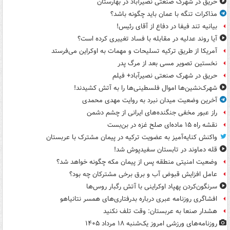
حریق در شهرک صنعتی نصیرآباد در بهارستان
مذاکرات تنگه با عمان باید چگونه باشد؟
بیانیه تند فیفا در دفاع از آقای رئیس!
آیا روند عدلیه در مقابله با فساد تغییری کرده است؟
آمریکا از طریق ترکیه تسلیحات و مهمات به اوکراین می‌فرستد
نخستین تصویر مسی بعد از مرگ پدر
حریق در شهرک صنعتی نصیرآباد+ فیلم
شهرک‌نشین‌ها اموال فلسطینی‌ها را به آتش کشیدند!
آخرین وضعیت میدان نبرد به روایت مهدی محمدی
راز عبور مخفی جنگنده‌های ایرانی از چشم دشمن
نقشه راه ۱۵ ماده‌ای صلح غزه در بن‌بست
واکنش کنایه‌آمیز به عضویت ترکیه در پیمان مشترک با عربستان
قله دماوند در تابستان سفیدپوش شد!
وضعیت امنیتی منطقه پس از پیمان مکه چگونه خواهد شد؟
عامل افزایش قبوض آب و برق برخی مشترکان چه بود؟
سرنگون‌کردن پهپاد اوکراینی با آتش رگبار روس‌ها
افشاگری روزنامه عبری درباره بدرفتاری‌های همسر نتانیاهو
هشدار صنعا به عربستان: وقت تلف نکنید
روزنامه‌های ورزشی امروز یک‌شنبه ۱۸ مرداد ۱۴۰۵