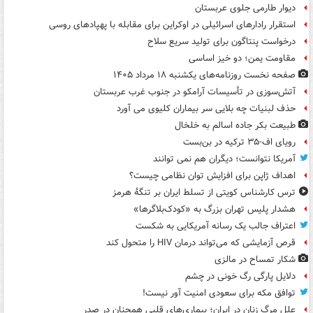
دیوار طارمی جلوی عربستان
استقرار رادارهای اسرائیلی در اوکراین برای مقابله با پهپادهای روسی
درخواست پنتاگون برای تولید سریع سلاح
مقاومت یمن؛ دو خیز اساسی
صفحه نخست روزنامه‌های یکشنبه ۱۸ مرداد ۱۴۰۵
آتش‌سوزی در تأسیسات آرامکو در جنوب غرب عربستان
حذف لبنیات چه بلایی سر بیماران کلیوی می آورد
طبیعت بکر جاده اسالم به خلخال
رویای اف-۳۵ ترکیه در بن‌بست
آمریکا نتوانست؛ دیگران هم نمی توانند
اهداف ژاپن برای افزایش توان نظامی چیست؟
ترس کارشناس کویتی از تسلط ایران بر تنگۀ هرمز
هشدار پلیس تهران بزرگ به «کودک‌بلاگرها»
اعتراف جالب یک رسانه آمریکایی به شکست
قرص آزمایشی که می‌تواند درمان HIV را متحول کند
شکار تمساح در مالزی
دلایل پارگی رگ خونی در چشم
توافق مکه برای سعودی امنیت آور نیست!
علل مرگ زنان در ایران؛ بیماری‌های قلبی همچنان در صدر