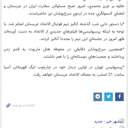
علاوه بر عزيز محمدي، امروز صبح مسئولان سفارت ايران در عربستان و
اعضاي کنسولگري جده در اردوي سرخ‌پوشان نيز حاضرشدند.
*با دستور دايي شب گذشته آناليز تيم فوتبال الاتحاد عربستان انجام شد. با
توجه به اينکه پرسپوليسي‌ها فيلم‌هاي جديدي از الاتحاد به دست آورده‌اند
ظهر امروز در جلسه‌اي اين تيم را مجددا آناليز کردند.
*همچنين سرخ‌پوشان دقايقي در محوطه هتل ماريوت به قدم زدن
پرداختند و صحبت‌هاي دوستانه‌اي را با هم داشتند.
*پرسپوليس تهران در اولين ديدار خود در چارچوب ليگ قهرمانان آسيا
ساعت 21 امشب به مصاف الاتحاد عربستان خواهد رفت.