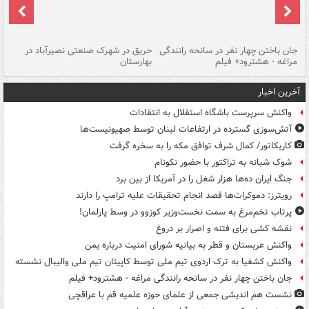
جان باختن چهار نفر در سانحه رانندگی
حریق در شهرک صنعتی نصیرآباد در
حر
مراغه - هشترود+ فیلم
بهارستان
فی
آخرین اخبار
واکنش سرپرست باشگاه استقلال به انتقادات
آتش‌سوزی گسترده در ارتفاعات لبنان توسط صهیونیست‌ها
کاریکاتور/ کمال شرف توافق مکه را به سخره گرفت
شوک شبانه به تراکتور با حضور نکونام
جنگ ایران ده‌ها هزار شغل را در آمریکا از بین برد
رویترز: دموکرات‌ها قصد انجام تحقیقات علیه ترامپ را دارند
پرتاب تخم‌مرغ به سمت نخست‌وزیر کوزوو در وسط پارلمان!
نقشه کشی برای فتنه و اصرار بر دروغ
واکنش عربستان و قطر به بیانیه شورای امنیت درباره یمن
واکنش کشفیا به ترک اردوی تیم ملی توسط کاپیتان تیم ملی والیبال نشسته
جان باختن چهار نفر در سانحه رانندگی مراغه - هشترود+ فیلم
نشست هم اندیشی جمعی از علمای حوزه علمیه قم با عراقچی