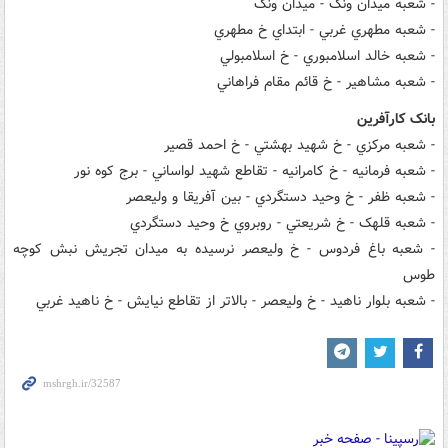
- شعبه ميدان ونک - ميدان ونک
- شعبه مطهري غربي - ابتداي خ مطهري
- شعبه خالد اسلامبوري - خ اسلامبولي
- شعبه مشاهير - خ قائم مقام فراهاني
بانک کارآفرين
- شعبه مرکزي - خ شهيد بهشتي - خ احمد قصير
- شعبه فرمانيه - خ کامرانيه - تقاطع شهيد لواساني - برج کوه نور
- شعبه ظفر - خ وحيد دستگردي - بين آفريقا و وليعصر
- شعبه قلهک - خ شريعتي - روبروي خ وحيد دستگردي
- شعبه باغ فردوس - خ وليعصر نرسيده به ميدان تجريش نبش کوچه
طوس
- شعبه بلوار ناهيد - خ وليعصر - بالاتر از تقاطع نيايش - خ ناهيد غربي