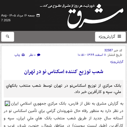
جمعه ۱۶ مرداد ۱۴۰۵ -
Aug
7 2026
گزارش‌ویژه
کد خبر
32587
تاریخ انتشار:
۱۱ اسفند ۱۳۸۹ - ۱۰:۵۱
۰ نظر
چاپ
گزارش‌ویژه
شعب توزيع کننده اسکناس نو در تهران
بانک مرکزي از توزيع اسکناس‌نو در تهران توسط شعب منتخب بانکهاي
ملي، سپه و کارآفرين خبر داد.
به گزارش مشرق به نقل از فارس، بانک مرکزي جمهوري اسلامي ايران
در نظر دارد به منظور رفاه حال شهروندان گرامي براي تأمين اسکناس نو در
آستانه سال جديد از طريق شعب منتخب بانک هاي ملي ايران، سپه و
کارآفرين (طبق ليست پيوست) در مناطق شمال، جنوب، شرق، غرب و