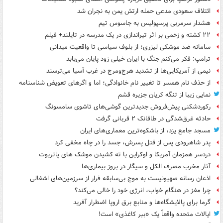
ائتلاف سعودی مدعی حمله ارتش یمن به نجران شد
هشدار سرمربی پرسپولیس به جاسوس تیم
۲۲ کشته و زخمی بر اثر تیراندازی در یک مدرسه در تایلند+ فیلم
سامانه ضد موشکی لیزری؛ از بلوف سیاسی تا واقعیت میدانی
ترامپ: فکر می‌کنم جنگ با ایران خیلی زود پایان می‌یابد
نیمی از آمریکایی‌ها از تشدید هرج‌ومرج در غرب آسیا می‌ترسند
از حذف نام همسر تا تغییر نام خانوادگی؛ اما و اگرهای تعویض شناسنامه
نمایی زیبا از تنگه کریان جزیره قشم
رکوردشکنی پیش‌فروش جدیدترین گوشی‌های تاشوی سامسونگ
حادثه غرق‌شدگی در طاقانک ۲ قربانی گرفت
مسجد جامع یزد، از باشکوه‌ترین معماری‌های ایران
پدر شاهرودی پس از قتل پسرش، جسد را در چاه مخفی کرد
دردسر همزمان آمریکا و اوکراین با ته کشیدن موشک های پاتریوت
آثار مخرب مصرف الکل و سیگار در بروز بیماری‌ها
اذعان رسانه صهیونیست به موج بی‌سابقه فرار از سرزمین‌های اشغالی
چرا مغز در هنگام خواب، انرژی خود را خالی می‌کند؟
گرما برای پالایشگاه‌ها و منابع برق اروپا اضطرار آفرید
ایالات متحده واقعاً یک «ببر کاغذی» است!