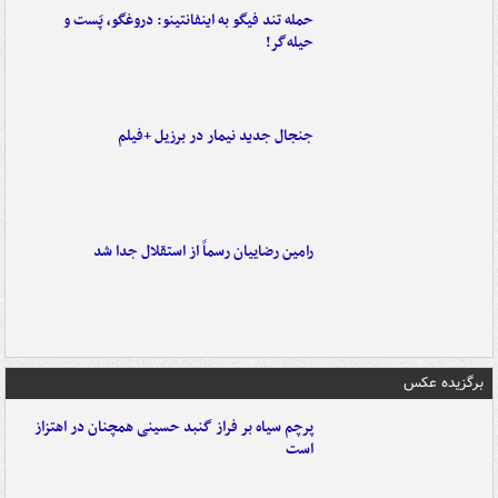
حمله تند فیگو به اینفانتینو: دروغگو، پَست‌ و
حیله‌گر!
جنجال جدید نیمار در برزیل +فیلم
رامین رضاییان رسماً از استقلال جدا شد
برگزیده عکس
پرچم سیاه بر فراز گنبد حسینی همچنان در اهتزاز
است