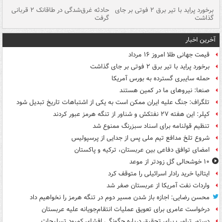
برخورد پراید با تیر برق ۲ فوتی بر جای
حادثه غرق‌شدگی در طاقانک ۲ قربانی
پد
گذاشت
گرفت
جس
آخرین اخبار
قیمت جهانی طلا امروز ۱۶ مرداد
برخورد پراید با تیر برق ۲ فوتی بر جای گذاشت
حمله سایبری گسترده به بورس آمریکا
صنعا: نیروهای ما در کمین‌ هستند
تلگراف: جنگ علیه ایران ممکن است به یکی از اشتباهات تاریخ تبدیل شود
کپلر: این هفته ۲۷ نفتکش و شناور از تنگه هرمز عبور کردند
تنظیم قولنامه برای اسناد سبزرنگ ممنوع شد
شروع تلخ مدافع تیم ملی پس از جدایی از پرسپولیس
امضای توافق دفاعی بین عربستان، ترکیه و پاکستان
۱۰ خوشحالی گل زودتر از موعد
ایتالیا خرید رادار اسرائیلی را متوقف کرد
واردات نفت آمریکا از عربستان صفر شد
محسن رضایی: اجازه باز شدن مسیر دوم در تنگه هرمز را نخواهیم داد
درخواست عامری برای تعویق عملیات انتقام‌جویانه علیه عربستان
دستور ترامپ برای تحقیق درباره چگونگی افشای کمبود تسلیحات