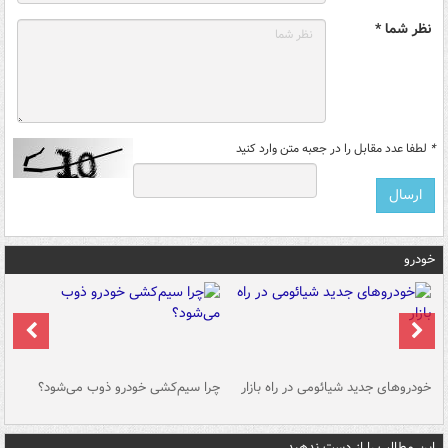
نظر شما *
*
لطفا عدد مقابل را در جعبه متن وارد کنید
خودرو
خودروهای جدید شیائومی در راه بازار
چرا سیم‌کشی خودرو ذوب می‌شود؟
شو
این مطالب را از دست ندهید....