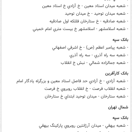
- شعبه ميدان استاد معين - خ آزادي خ استاد معين
- شعبه ميدان توحيد - خ ميدان توحيد
- شعبه صادقيه - خ ستارخان فللکه اول صادقيه
- شعبه اسلامشهر - اسلامشهر خ بيست متري امام خميني
بانک سپه
- شعبه پيامبر اعظم (ص) - خ اشرفي اصفهاني
- شعبه سه راه آذري - سه راه آذري
- شعبه جمالزاده شمالي - نبش خ انقلاب
بانک کارآفرين
- شعبه آزادي - خ آزادي حد فاصل استاد معين و بزرگراه يادگار امام
- شعبه انقلاب فرصت - خ انقلاب روبروي خ فرصت
- شعبه ستارخان - ميدان توحيد ابتداي خ ستارخان
شمال تهران
بانک سپه
- شعبه بيهقي - ميدان آرژانتين روبروي پارکينگ بيهقي