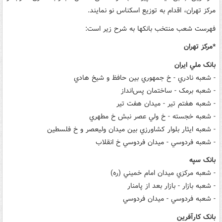
مرکز تهران، اقدام به توزيع اسکناس نو نمايند.
فهرست شعب منتخب بانکها به شرح زير است:
*مرکز تهران
بانک ملي ايران
- شعبه نادري - خ جمهوري بين حافظ و شيخ هادي
- شعبه برمک - ساختمان پس‌انداز
- شعبه هفتم تير - ميدان هفت تير
- شعبه خجسته - خ ولي عصر نبش خ مطهري
- شعبه ايثار بلوار کشاورزي بين ميدان وليعصر و خ فلسطين
- شعبه فردوسي - ميدان فردوسي خ انقلاب
بانک سپه
- شعبه مرکزي ميدان امام خميني (ره)
- شعبه بازار - بازار بعد از پامنار
- شعبه فردوسي - ميدان فردوسي
بانک کارآفرين