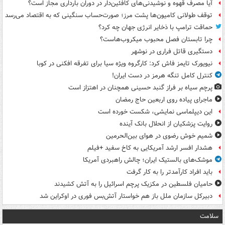
آیا مصرف قهوه و نوشیدنی‌های کافئین‌دار در دوران بارداری مجاز است؟
توقف طولانی کامیون‌ها پشت مرز؛ صورت‌حساب سنگینی که به اقتصاد می‌رسد
حماقت ترامپ با ذخایر انرژی جهان چه کرد؟
چرا تابستان فصل محبوب میکروب‌هاست؟
دستگیری قاتل فراری در نوشهر
نیویورک تایمز فاش کرد: کارگروه ویژه سیا برای تفرقه افکنی در کوبا
کنترل کامل تنگه هرمز در دست ایران!
پرچم سیاه بر فراز گنبد حسینی همچنان در اهتزاز است
ماجرای پیاده روی اربعین حاج رمضان
این دیپلماسی نمایشی، شکست خورده است
روایت پزشکیان از انحلال بانک آینده
شمیم خوش رضوی در هوای بین‌الحرمین
هشدار افسر ارشد آمریکایی به کاخ سفید +فیلم
موشک‌های بالستیک ایران؛ چالش راهبردی آمریکا
باید افراد کارآمدتر را به کار گرفت
حامیان فلسطین در مکزیک پرچم اسرائیل را به آتش کشیدند
دبیرکل سازمان ملل باز هم خواستار آتش‌بس فوری در اوکراین شد
سلامت