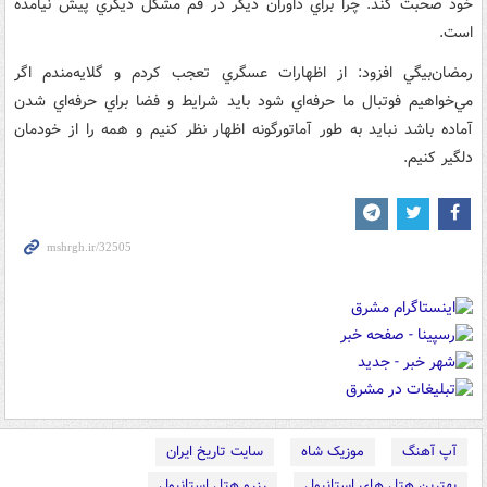
خود صحبت کند. چرا براي داوران ديگر در قم مشکل ديگري پيش نيامده
است.
رمضان‌بيگي افزود: از اظهارات عسگري تعجب کردم و گلايه‌مندم اگر
مي‌خواهيم فوتبال ما حرفه‌اي شود بايد شرايط و فضا براي حرفه‌اي شدن
آماده باشد نبايد به طور آماتورگونه‌ اظهار نظر کنيم و همه را از خودمان
دلگير کنيم.
آپ آهنگ
موزیک شاه
سایت تاریخ ایران
بهترین هتل های استانبول
رزرو هتل استانبول