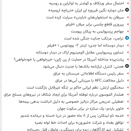
احتمال سفر ویتکاف و کوشنر به اوکراین و روسیه
جان دوباره نگین فیروزه ای ایران «دریاچه ارومیه»
سرطان به استخوان‌های «بایدن» سرایت کرده است
پیروزی قاطع چلسی برابر میلان +فیلم
مهاجم پرسپولیس به پیکان پیوست
ترامپ، مرتکب جنایت جنگی شده است
دیدار دوستانه اما جدی؛ اینتر ۲- یوونتوس ۱ +فیلم
تساوی پرسپولیس مقابل الومینیوم اراک در دیدار دوستانه
پشت‌پرده مداخله آمریکا در حمایت از یِن ژاپن؛ خیرخواهی یا خودخواهی؟
همتی: کنترل ترازنامه بانک‌ها با جدیت دنبال می‌شود
سفر رئیس دستگاه اطلاعاتی عربستان به عراق
دلیل مخالفت AFC با میزبانی آبی‌ها در عراق
سخنگوی ارتش: نظم ایرانی حاکم بر تنگه غیرقابل بازگشت است
هشدار الموسوی درباره توطئه آمریکا برای ایجاد شکاف در نیروهای مسلح عراق
تعطیلی تدریجی مراکز دیالیز خصوصی به دلیل انباشت بدهی بیمه‌ها
خاویر باردم؛ یک ستاره در برابر سکوت جهان
خدمه ناو لینکلن: پس از ۸ ماه حضور در دریا خسته و درمانده‌ شدیم
توافق بغداد و شرکت «شورون» برای احداث خط لوله بصره
تشکیل تیم کارآگاهان زبده برای دستگیری عاملان قتل رجب‌زاده