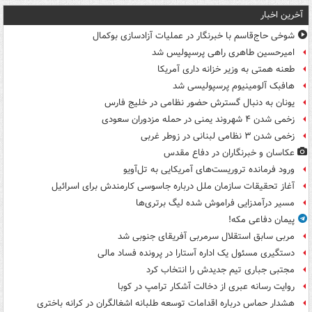
آخرین اخبار
شوخی حاج‌قاسم با خبرنگار در عملیات آزادسازی بوکمال
امیرحسین طاهری راهی پرسپولیس شد
طعنه همتی به وزیر خزانه داری آمریکا
هافبک آلومینیوم پرسپولیسی شد
یونان به دنبال گسترش حضور نظامی در خلیج فارس
زخمی شدن ۴ شهروند یمنی در حمله مزدوران سعودی
زخمی شدن ۳ نظامی لبنانی در زوطر غربی
عکاسان و خبرنگاران در دفاع مقدس
ورود فرمانده تروریست‌های آمریکایی به تل‌آویو
آغاز تحقیقات سازمان ملل درباره جاسوسی کارمندش برای اسرائیل
مسیر درآمدزایی فراموش شده لیگ برتری‌ها
پیمان دفاعی مکه!
مربی سابق استقلال سرمربی آفریقای جنوبی شد
دستگیری مسئول یک اداره آستارا در پرونده فساد مالی
مجتبی جباری تیم جدیدش را انتخاب کرد
روایت رسانه عبری از دخالت آشکار ترامپ در کوبا
هشدار حماس درباره اقدامات توسعه طلبانه اشغالگران در کرانه باختری