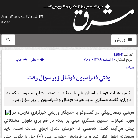
شنبه ۱۷ مرداد ۱۴۰۵ -
Aug
8 2026
ورزش
کد خبر
32505
تاریخ انتشار:
۱۰ اسفند ۱۳۸۹ - ۱۷:۰۳
۰ نظر
چاپ
ورزش
وقتي فدراسيون فوتبال زير سوال رفت
رئيس هيات فوتبال استان قم با انتقاد از صحبت‌هاي سرپرست کميته
داوران، گفت: عسگري نبايد هيات فوتبال و فدراسيون را زير سؤال ببرد.
مجتبي رمضان‌بيگي در گفت‌وگو با خبرنگار ورزشي خبرگزاري فارس، در
مورد اظهارات حسين عسگري مبني بر اينکه در قم براي داوران مشکلاتي
پيش مي‌آيد، گفت: شخصي که خودش دنبال اجراي عدالت است، بايد
منصفانه اظهار نظر کند و به فرمايش حضرت علي (ع) حق را بگويد حتي