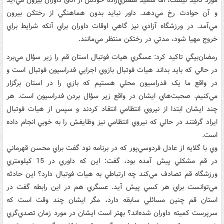
و آن حوادث رخ مي‌دهد. داور نبايد بدون هماهنگي از رختکن بيرون
مي‌آمد. در ورزشگاه آزادي نيز گاهي اوقات داوران براي آنکه شرايط براي
خروج مهيا شود، مدتي در رختکن منتظر مي‌مانند.
رمضان‌بيگي تاکيد کرد: عسگري هيات فوتبال استان قم را زير سؤال مي‌برد
در حالي که بايد بداند هيات فوتبال بازوي اجرايي فدراسيون فوتبال است و
در واقع ما يک فدراسيون محلي هستيم که بازي را در استان برگزار
مي‌کنيم. صحبت‌هاي ايشان در واقع زير سؤال بردن فدراسيون است. هر
چند ايشان ابتدا از نيروي انتظامي انتقاد کردند و سپس از هيات فوتبال
ايراد گرفتند در حالي که نيروي انتظامي نيز وظايفش را به خوبي انجام داده
است.
وي با گلايه از عادل فردوسي‌پور که در برنامه نود گفت براي محسن قهرماني
در قم مشکلي پيش آمده بود، گفت: اين که داوري در 15 کيلومتري
ورزشگاه قم تصادف مي‌کند چه ارتباطي به هيات فوتبال دارد؟ اين حادثه
مي‌توانست براي هر کسي پيش آيد. عسگري هم در اين رابطه گفت در
استان قم چنين مسائلي سابقه دارد، مگر ايشان چند وقت است که
سرپرست کميته داوران شده‌اند؟ بهتر است ايشان در مورد زمان تصدي‌گري