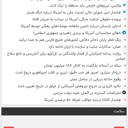
ولایتی: نیروهای خارجی باید منطقه را ترک کنند
هشدار دبیر شورای عالی امنیت ملی به امریکا درباره تنگه هرمز
پرونده حقوقی جنایت جنگی آمریکا در میناب به جریان افتاد
ادعای زلنسکی درباره تامین ماهانه موشک‌های رهگیر توسط آمریکا
خطای محاسباتی آمریکا و برتری راهبردی جمهوری اسلامی!
زنگ خطر پایان ذخایر دفاعی کشورهای خلیج فارس هم به صدا درآمد
عمان: مذاکرات مثبت و سازنده با ایران ادامه دارد
روایت رسانه اسرائیلی از فشار واشنگتن بر تل‌آویو برای آتش‌بس و خلع سلاح
حماس
سکه در آستانه بازگشت به کانال ۱۸۸ میلیون تومان
دریادار سیاری: امروز هر خبر دقیق، تیری بر قلب امپراطوری دروغ است
وقوع حادثه دریایی در ساحل عمان
تاکید الزیدی بر خروج نیروهای آمریکایی از عراق در تاریخ تعیین شده
اعتراضات گسترده در آلمان علیه دولت مرتس
هشدار کانادا درباره عواقب تعرفه ۵۰ درصدی آمریکا
سلامت