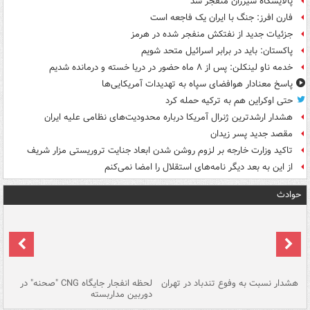
پالایشگاه سیزران منفجر شد
فارن افرز: جنگ با ایران یک فاجعه است
جزئیات جدید از نفتکش منفجر شده در هرمز
پاکستان: باید در برابر اسرائیل متحد شویم
خدمه ناو لینکلن: پس از ۸ ماه حضور در دریا خسته و درمانده‌ شدیم
پاسخ معنادار هوافضای سپاه به تهدیدات آمریکایی‌ها
حتی اوکراین هم به ترکیه حمله کرد
هشدار ارشدترین ژنرال آمریکا درباره محدودیت‌های نظامی علیه ایران
مقصد جدید پسر زیدان
تاکید وزارت خارجه بر لزوم روشن شدن ابعاد جنایت تروریستی مزار شریف
از این به بعد دیگر نامه‌های استقلال را امضا نمی‌کنم
حوادث
ای
هشدار نسبت به وفوع تندباد در تهران
لحظه انفجار جایگاه CNG "صحنه" در
دس
دوربین مداربسته
ات