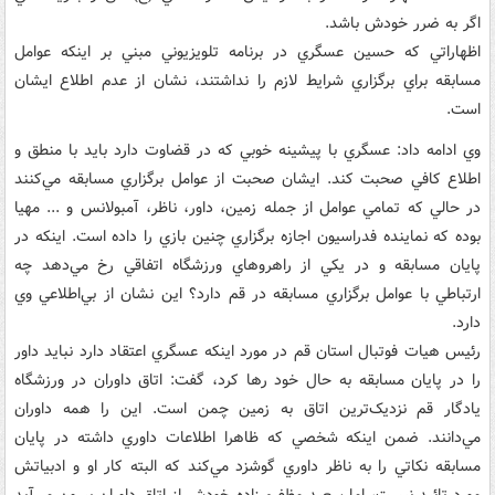
اگر به ضرر خودش باشد.
اظهاراتي که حسين عسگري در برنامه تلويزيوني مبني بر اينکه عوامل
مسابقه براي برگزاري شرايط لازم را نداشتند، نشان از عدم اطلاع ايشان
است.
وي ادامه داد: عسگري با پيشينه خوبي که در قضاوت دارد بايد با منطق و
اطلاع کافي صحبت کند. ايشان صحبت از عوامل برگزاري مسابقه مي‌کنند
در حالي که تمامي عوامل از جمله زمين، داور، ناظر، آمبولانس و ... مهيا
بوده که نماينده فدراسيون اجازه برگزاري چنين بازي را داده است. اينکه در
پايان مسابقه و در يکي از راهروهاي ورزشگاه اتفاقي رخ مي‌دهد چه
ارتباطي با عوامل برگزاري مسابقه در قم دارد؟ اين نشان از بي‌اطلاعي وي
دارد.
رئيس هيات فوتبال استان قم در مورد اينکه عسگري اعتقاد دارد نبايد داور
را در پايان مسابقه به حال خود رها کرد، گفت: اتاق داوران در ورزشگاه
يادگار قم نزديک‌ترين اتاق به زمين چمن است. اين را همه داوران
مي‌دانند. ضمن اينکه شخصي که ظاهرا اطلاعات داوري داشته در پايان
مسابقه نکاتي را به ناظر داوري گوشزد مي‌کند که البته کار او و ادبياتش
مورد تائيد نيست، اما سعيد مظفري‌زاده خودش از اتاق داوران بيرون مي‌آيد