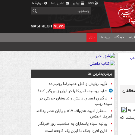
RSS
آرشیو
تماس با ما
دربارهٔ ما
MASHREGH
NEWS
یلم
دیدگاه
پیوندها
بازار
اپ
پربازدیدترین ها
تأیید ربایش و قتل حمیدرضا رجب‌زاده
خالفان
شاید روسیه، آمریکا را در ایران زمین‌گیر کند!
درگیری اعضای داعش و نیروهای جولانی در
سیده زینب
 به
استقرار انبوه «دی‌اف‑۱۷» و پایان عصر پدافند
آمریکا +عکس
ستند که
بیانیه سپاه پاسداران به مناسبت روز خبرنگار
فارن افرز: جنگ با ایران یک فاجعه است