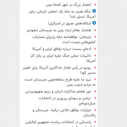
انفجار بزرگ در شهر المخا یمن
تنگه هرمز به نماد یک تحقیر تاریخی برای
آمریکا تبدیل شد!
شکاف‌های عمیق در اسرائیل!
هشدار مقام ارشد یمن به عربستان سعودی
اردوغان: توافقنامه مکه پذیرای مشارکت
کشورهای دوست است
ادعای بسنت درباره توافق ایران و آمریکا
تاثیرات منفی جنگ علیه ایران بر بازار کار
آمریکا
روبیو در رأس فشار حداکثری آمریکا برای تغییر
مسیر کوبا
نبرد ما علیه طرح سلطه‌جویی عربستان است،
نه مردم جنوب یمن
دور هفتم مذاکرات لبنان و رژیم صهیونیستی
ترامپ و سودای پیروزی در انتخابات
میان‌دوره‌ای
جزئیات توافق دفاعی ترکیه، عربستان و
پاکستان
زلنسکی در انتخابات ریاست جمهوری اوکراین