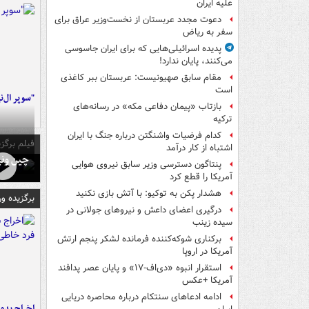
علیه ایران
دعوت مجدد عربستان از نخست‌وزیر عراق برای
سفر به ریاض
پدیده اسرائیلی‌هایی که برای ایران جاسوسی
می‌کنند، پایان ندارد!
مقام سابق صهیونیست: عربستان ببر کاغذی
است
"سوپر ال‌ن
بازتاب «پیمان دفاعی مکه» در رسانه‌های
ترکیه
کدام فرضیات واشنگتن درباره جنگ با ایران
فیلم برگزی
اشتباه از کار درآمد
چین ونی
پنتاگون دسترسی وزیر سابق نیروی هوایی
آمریکا را قطع کرد
هشدار پکن به توکیو: با آتش بازی نکنید
برگزیده و
درگیری اعضای داعش و نیروهای جولانی در
سیده زینب
برکناری شوکه‌کننده فرمانده لشکر پنجم ارتش
آمریکا در اروپا
استقرار انبوه «دی‌اف‑۱۷» و پایان عصر پدافند
آمریکا +عکس
ادامه ادعاهای سنتکام درباره محاصره دریایی
اخراج بدون