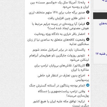
پانه‌تا: آمریکا مثل یک «بوکسور مست» بین
ایران و روسیه می‌دود
صدور برگه جلب برای ۱۴۸ متهم متخلف ارزی
ذخایر طلای چین افزایش یافت
فیلم/ آیا پرونده‌ای در زمینه جرایم مرتبط با
هوش مصنوعی ایجاد شده است؟
احضار باقر خرازی به دادگاه ویژه روحانیت
وضعیت کافه‌های متعلق به ساعدی نیا از زبان
سخنگوی عدلیه
پاکستان: باید در برابر اسرائیل متحد شویم
صفحه نخست روزنامه‌های شنبه ۱۷
تئودور روزولت جایگزین ناو هواپیمابر آبراهام
لینکلن می‌شود
کاریکاتور/ تلاش‌های بی‌پایان ترامپ برای
مذاکره با ایران
اخراج بدون تعارف در انتظار فرد خاطی
پرسپولیس
اتمام بودجه پنتاگون در آستانه گسترش جنگ
وقتی ترامپ ریاست‌جمهوری را دستگاه
پول‌سازی می‌بیند!
ترکیه: توافق مکه علیه ایران یا هیچ کشور
دیگری نیست