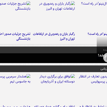
ینو"در راه است؟
رگبار باران و رعدوبرق در ارتفاعات
تشریح جزئیات صدور احک
تهران و البرز
بازنشستگی
ده
ز شد!
رزشی
 تعارف در انتظار فرد
توافق برای برگزاری دیدار دوستانه
هشدار سرمربی پرسپولیس