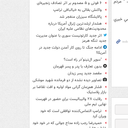
 " مردم
۶ فوتی و ۵ مصدوم بر اثر تصادف زنجیره‌ای
واکنش بقائی به خیالبافی ترامپ
پالایشگاه سیزران منفجر شد
سي خبري
هشدار ارشدترین ژنرال آمریکا درباره
محدودیت‌های نظامی علیه ایران
اثر جدید کارتونیست سوری با عنوان مدیریت
جدید تنگه هرمز
ادامه جنگ تا روی کار آمدن دولت جدید در
آمریکا!
"سوپر ال‌نینو"در راه است؟
بدون تعارف با پدر و پسر قهرمان
مقصد جدید پسر زیدان
تصاویر دیده‌ نشده از دو فرمانده شهید موشکی
فشار هم‌زمان گرانی مواد اولیه و افت تقاضا بر
بازار پلاستیک
رقابت ۲۸ والیبالیست برای حضور در فهرست
نهایی تیم ملی
ترامپ التماس‌کننده توافقی است که خود
ویران کرد
حمیدرضا رجب زاده مداح جوانی که در خود خود