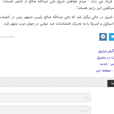
فرياد مي زدند " مردم خواهان خروج علي عبدالله صالح از کشور هستند" ،
رنگوني اين رژيم هستند".
 امروز در حالي برگزار شد که علي عبدالله صالح رئيس جمهور يمن در کنفران
اسرائيل و آمريکا را به تحريک اغتشاشات ضد دولتي در جهان عرب متهم کرد.
ا