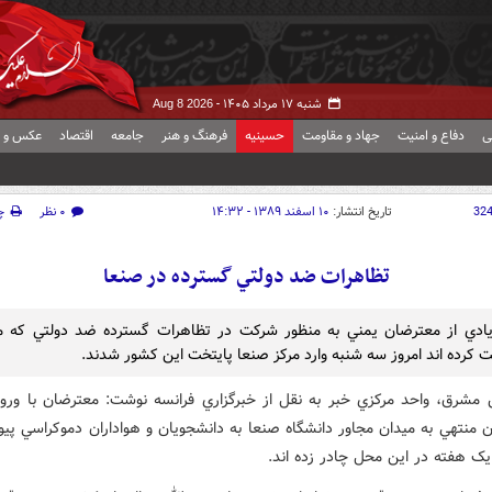
شنبه ۱۷ مرداد ۱۴۰۵ -
Aug 8 2026
ی
دفاع و امنیت
جهاد و مقاومت
حسینیه
فرهنگ و هنر
جامعه
اقتصاد
عکس و ف
32
تاریخ انتشار:
۱۰ اسفند ۱۳۸۹ - ۱۴:۳۲
۰ نظر
چ
تظاهرات ضد دولتي گسترده در صنعا
ادي از معترضان يمني به منظور شرکت در تظاهرات گسترده ضد دولتي که م
 کرده اند امروز سه شنبه وارد مرکز صنعا پايتخت اين کشور شدند.
 مشرق، واحد مرکزي خبر به نقل از خبرگزاري فرانسه نوشت: معترضان با ورود
ن منتهي به ميدان مجاور دانشگاه صنعا به دانشجويان و هواداران دموکراسي پيو
يک هفته در اين محل چادر زده اند.