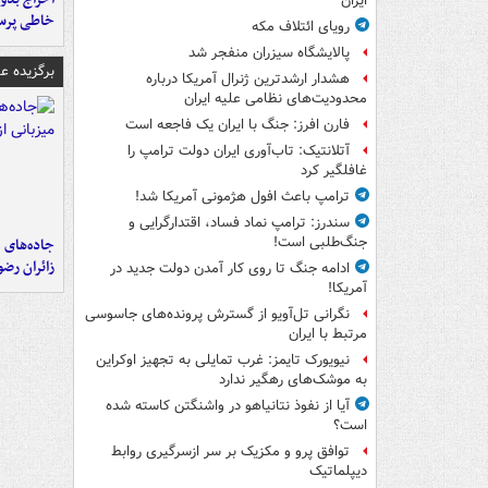
ایران
خاطی پرس
رویای ائتلاف مکه
پالایشگاه سیزران منفجر شد
برگزیده 
هشدار ارشدترین ژنرال آمریکا درباره
محدودیت‌های نظامی علیه ایران
فارن افرز: جنگ با ایران یک فاجعه است
آتلانتیک: تاب‌آوری ایران دولت ترامپ را
غافلگیر کرد
ترامپ باعث افول هژمونی آمریکا شد!
سندرز: ترامپ نماد فساد، اقتدارگرایی و
جنگ‌طلبی است!
جاده‌های م
زائران رض
ادامه جنگ تا روی کار آمدن دولت جدید در
آمریکا!
نگرانی تل‌آویو از گسترش پرونده‌های جاسوسی
مرتبط با ایران
نیویورک تایمز: غرب تمایلی به تجهیز اوکراین
به موشک‌های رهگیر ندارد
آیا از نفوذ نتانیاهو در واشنگتن کاسته شده
است؟
توافق پرو و مکزیک بر سر ازسرگیری روابط
دیپلماتیک