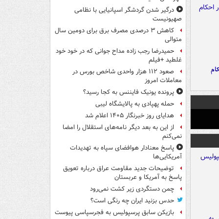
درگیر شدن گردشگر اسپانیایی با نظامی
صهیونیست
کاهش ۳ درصدی مصرف برق برای دومین سال
متوالی
حمیدرضا رجب زاده مداح جوانی که در خود خود
غلطید +فیلم
ام
صعود ۱۱۲ هزار واحدی شاخص بورس در
معاملات امروز
پرونده یونیک فایننس به کجا رسید؟
حمله پهپادی به پالایشگاه لیبی
هدایای روز خبرنگار ۱۴۰۵ اعلام شد
از این به بعد دیگر نامه‌های استقلال را امضا
نمی‌کنم
پاسخ معنادار هوافضای سپاه به تهدیدات
آمریکایی‌ها
توضیحات جدید مقاومت عراق درباره تعویق
پاسخ به آمریکا و عربستان
چمن دستگردی زیر کشت نمی‌رود
حدس بزنید ایران چه رنگی است؟
بازیکن سابق پرسپولیس به فجرسپاسی پیوست
 به