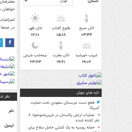
استان:
معترضان 
خواهان س
اعتراضات
در صنعا 
اذان صبح
طلوع آفتاب
اذان ظهر
۱۲:۱۰
۰۵:۱۸
۰۳:۴۳
غروب خورشید
اذان مغرب
نیمه‌شب شرعی
۲۳:۲۳
۱۹:۲۱
۱۹:۰۲
تازه های جهان
نظر شم
قطع دست عربستان سعودیِ تحت حمایت
آمریکا
نام
عملیات ارتش پاکستان در خیبرپختونخوا؛ ۸
نفر کشته شدند
ایمیل
حمله روسیه به یک کشتی حامل سلاح برای