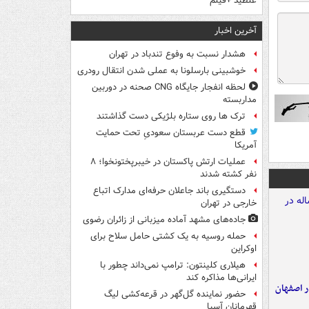
غلطید +فیلم
آخرین اخبار
هشدار نسبت به وفوع تندباد در تهران
خوشبینی بارسلونا به عملی شدن انتقال رودری
لحظه انفجار جایگاه CNG صحنه در دوربین
مداربسته
ترک ها روی ستاره بلژیکی دست گذاشتند
قطع دست عربستان سعودیِ تحت حمایت
آمریکا
عملیات ارتش پاکستان در خیبرپختونخوا؛ ۸
نفر کشته شدند
دستگیری باند جاعلان حرفه‌ای مدارک اتباع
خارجی در تهران
جاده‌های مشهد آماده میزبانی از زائران رضوی
حمله روسیه به یک کشتی حامل سلاح برای
اوکراین
هیلاری کلینتون: ترامپ نمی‌داند چطور با
ایرانی‌ها مذاکره کند
ده ۸ ساله در اصفهان
حضور نماینده گل‌گهر در قرعه‌کشی لیگ
قهرمانان آسیا