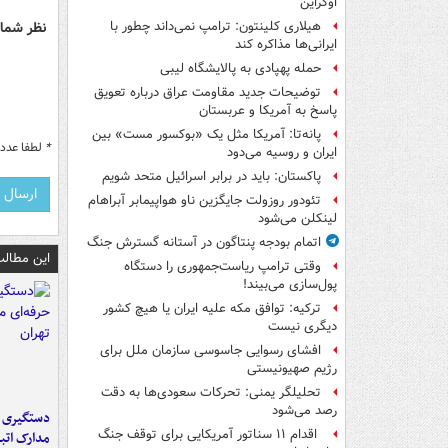
اوکراین
نظر شما 
هیلاری کلینتون: ترامپ نمی‌داند چطور با
ایرانی‌ها مذاکره کند
حمله پهپادی به پالایشگاه لیبی
توضیحات جدید مقاومت عراق درباره تعویق
پاسخ به آمریکا و عربستان
پانه‌تا: آمریکا مثل یک «بوکسور مست» بین
*
لطفا عدد م
ایران و روسیه می‌دود
پاکستان: باید در برابر اسرائیل متحد شویم
تئودور روزولت جایگزین ناو هواپیمابر آبراهام
لینکلن می‌شود
اتمام بودجه پنتاگون در آستانه گسترش جنگ
این مطالب
وقتی ترامپ ریاست‌جمهوری را دستگاه
پول‌سازی می‌بیند!
ترکیه: توافق مکه علیه ایران یا هیچ کشور
دیگری نیست
افشای رسوایی جاسوسی سازمان ملل برای
رژیم صهیونیستی
تحلیلگر یمنی: تحرکات سعودی‌ها به دقت
رصد می‌شود
دستگیری ب
اقدام ۱۱ سناتور آمریکایی برای توقف جنگ
مدارک اتب