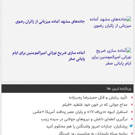
جاده‌های مشهد آماده میزبانی از زائران رضوی
آماده سازی ضریح نورانی امیرالمومنین برای ایام
پایانی صفر
پربازدیدترین ها
تأیید ربایش و قتل حمیدرضا رجب‌زاده
مداح جوانی که در خون خود غلطید +فیلم
استقرار انبوه «دی‌اف‑۱۷» و پایان عصر پدافند آمریکا +عکس
درگیری اعضای داعش و نیروهای جولانی در سیده زینب
پزشکیان: جنایات امروز واشنگتن را هم محکوم کنید
بیانیه سپاه پاسداران به مناسبت روز خبرنگار