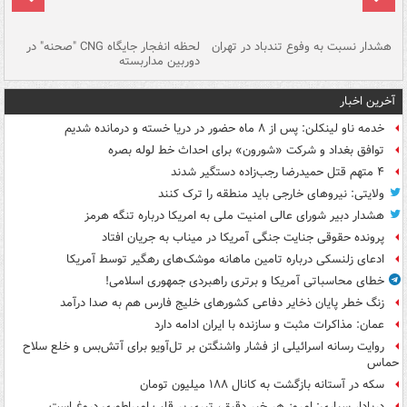
ای
هشدار نسبت به وفوع تندباد در تهران
لحظه انفجار جایگاه CNG "صحنه" در
دس
دوربین مداربسته
ات
آخرین اخبار
خدمه ناو لینکلن: پس از ۸ ماه حضور در دریا خسته و درمانده‌ شدیم
توافق بغداد و شرکت «شورون» برای احداث خط لوله بصره
۴ متهم قتل حمیدرضا رجب‌زاده دستگیر شدند
ولایتی: نیروهای خارجی باید منطقه را ترک کنند
هشدار دبیر شورای عالی امنیت ملی به امریکا درباره تنگه هرمز
پرونده حقوقی جنایت جنگی آمریکا در میناب به جریان افتاد
ادعای زلنسکی درباره تامین ماهانه موشک‌های رهگیر توسط آمریکا
خطای محاسباتی آمریکا و برتری راهبردی جمهوری اسلامی!
زنگ خطر پایان ذخایر دفاعی کشورهای خلیج فارس هم به صدا درآمد
عمان: مذاکرات مثبت و سازنده با ایران ادامه دارد
روایت رسانه اسرائیلی از فشار واشنگتن بر تل‌آویو برای آتش‌بس و خلع سلاح
حماس
سکه در آستانه بازگشت به کانال ۱۸۸ میلیون تومان
دریادار سیاری: امروز هر خبر دقیق، تیری بر قلب امپراطوری دروغ است