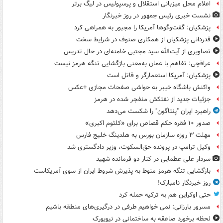
اعلام محل میزبانی استقلال و پرسپولیس در لیگ برتر
نشست خبری رئیس جمهور در روز خبرنگار
پزشکیان: گفت‌وگوها آمریکا را مجبور به همراهی کرد
قدردانی پزشکیان از همکاری صنوف در شرایط سخت
تصاویری از آیت‌الله سید مجتبی خامنه‌ای در حال تدریس
عراقچی: تفاهم با عمان به‌معنی بازگشایی تنگه هرمز نیست
پزشکیان: آمریکا استعمارگر و قاتل است
واکنش باشگاه خیبر به حواشی صفحات مجازی +عکس
جزئیات جدید از نفتکش منفجر شده در هرمز
راهبرد ایران "پنتاگون" را شکست می‌دهد
صدور ۱۰ فقره حکم قصاص برای «کلثوم اکبری»
مهلت ۳ روزه سازمان بورس به هلدینگ خلیج فارس
وکیل ترامپ در پرونده حق‌السکوت، وزیر دادگستری شد
سردار علی عظمایی در کنار دو فرمانده شهید
بازگشایی تنگه هرمز منوط به پذیرش شروط ایران از سوی آمریکاست
روز خبرنگار نامبارک!
حتی اوکراین هم به ترکیه حمله کرد
مسرور بارزانی: نمی خواهیم طرفی در درگیری‌های منطقه باشیم
لحظه برخورد صاعقه به ساختمانی در نیویورک