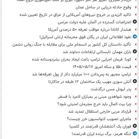
وقوع حادثه دریایی در ساحل عمان
تاکید الزیدی بر خروج نیروهای آمریکایی از عراق در تاریخ تعیین شده
اعتراضات گسترده در آلمان علیه دولت مرتس
هشدار کانادا درباره عواقب تعرفه ۵۰ درصدی آمریکا
نفوذ اطلاعاتی ایران در یگان فوق محرمانه ارتش اسرائیل!
تأکید دادستان کل کشور بر انسجام ملی برای مقابله با جنگ روانی دشمن
باران مهمان تابستانی ارتفاعات دماوند شد
کوبا: فرمان اجرایی ترامپ باعث ایجاد بحران بشردوستانه شده
قیمت طلا و سکه امروز ۱۴۰۵/۰۵/۱۷
ترامپ مجبور به پس‌دادن ۱۰۰ میلیارد دلار از پول تعرفه‌ها شد
آتش سوزی مهیب یک ساختمان ۱۲ طبقه در جاکارتا
پدر لیونل مسی درگذشت
وجود شواهدی مبنی بر بمباران لامرد با فسفر
چرا بیت المال باید خرج مجرمان امنیتی شود؟
قرارداد مربی خارجی استقلال تمدید شد
ماجرای تصویب کنوانسیون خزر چیست؟
فوران یک آتشفشان قدرتمند در کلمبیا
تنگه هرمز، برگ برنده ایران قدرتمند!