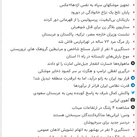
تجهیز موشکهای سپاه به نفس اژدها+عکس
پایان تلخ یک نزاع خانوادگی در دورود
بازیکنان بی‌کیفیت، پرسپولیس را از قهرمانی دور کردند
سناریوی بلاگر زن برای قتل شوهرش
نشست وزیران خارجه مصر، ترکیه، پاکستان و عربستان
راز مرگ مرد ۷۲ ساله در تهرانپارس فاش شد
دستگیری ۸ نفر از اشرار مسلح شاخص و مرتبطین گروهک های تروریستی
موج بارش‌های تابستانه در راه ۱۱ استان
ماهواره‌ها خسارت انفجار جبل‌علی امارت را لو دادند
درگیری لفظی ترامپ و هگزث بر سر کمبود ذخایر موشکی
قرار بود ایران به زانو درآید، اما به ابرقدرت منطقه تبدیل شد!
قدرت نظامی ایران فراتر از برآوردها
واکنش کمال شرف به پاسخ کوبنده یمن به عربستان سعودی
آهوی ایرانی
مشاهده ۴ پلنگ در ارتفاعات میناب
ونس: ایرانی‌ها مذاکره‌کنندگان سرسختی هستند
دردسر جدید برای سرخپوشان
دستگیری ۶ نفر در بهشهر به اتهام تشویش اذهان عمومی