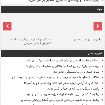
پرواز بالگردها و پهپادهای شناسایی اسرائیل بر فراز سوریه
حوادث
ن
پاییز پرباران در راه ایران
دستگیری ۶ نفر در بهشهر به اتهام
تشویش اذهان عمومی
اس
آخرین اخبار
پنتاگون جلسه اضطراری برای تأمین تسلیحات برگزار می‌کند
پورجمشیدیان: اربعین ۱۴۰۵ با بالاترین سطح امنیت برگزار شد
شرط جدید برای بازنشستگی اعلام شد
هلاکت اعضای یک تیم تروریستی در جنوب استان سیستان و بلوچستان
افشاگری هاآرتص درباره سفر فرستاده ویژه نتانیاهو به آمریکا
پادشاه سنگین‌وزنی که در جهان رقیب ندارد
بیانیه ۸ کشور عربی علیه تجاوزات رژیم صهیونیستی در غزه
بیانیه خانواده شهید لاریجانی درباره برخی گمانه‌زنی‌های رسانه‌ای