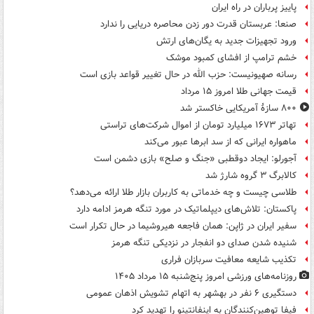
پاییز پرباران در راه ایران
صنعا: عربستان قدرت دور زدن محاصره دریایی را ندارد
ورود تجهیزات جدید به یگان‌های ارتش
خشم ترامپ از افشای کمبود موشک
رسانه صهیونیست: حزب الله در حال تغییر قواعد بازی است
قیمت جهانی طلا امروز ۱۵ مرداد
۸۰۰ سازۀ آمریکایی خاکستر شد
تهاتر ۱۶۷۳ میلیارد تومان از اموال شرکت‌های تراستی
ماهواره ایرانی که از سد ابرها عبور می‌کند
آجورلو: ایجاد دوقطبی «جنگ و صلح‌» بازی دشمن است
کالابرگ ۳ گروه شارژ شد
طلاسی چیست و چه خدماتی به کاربران بازار طلا ارائه می‌دهد؟
پاکستان: تلاش‌های دیپلماتیک در مورد تنگه هرمز ادامه دارد
سفیر ایران در ژاپن: همان فاجعه هیروشیما در حال تکرار است
شنیده شدن صدای دو انفجار در نزدیکی تنگه هرمز
تکذیب شایعه معافیت سربازان فراری
روزنامه‌های ورزشی امروز پنج‌شنبه ۱۵ مرداد ۱۴۰۵
دستگیری ۶ نفر در بهشهر به اتهام تشویش اذهان عمومی
فیفا توهین‌کنندگان به اینفانتینو را تهدید کرد