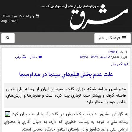
پنجشنبه ۱۵ مرداد ۱۴۰۵ -
Aug 6 2026
فرهنگ و هنر
کد خبر
32011
تاریخ انتشار:
۸ اسفند ۱۳۸۹ - ۱۵:۲۸
۰ نظر
چاپ
فرهنگ و هنر
علت عدم پخش فيلم‌هاي سينما در صداوسيما
مديرتامين برنامه‌ شبکه تهران گفت: سينماي ايران از رسانه ملي خيلي
فاصله گرفته و بيشتر جنبه تجاري پيدا کرده است و هنجارها و ارزش‌هاي
خاص خود را مدنظر دارد.
به گزارش مشرق، عليرضا نيک‌انديش در گفت‌وگو با ايسنا، بيان کرد:
رسانه ملي با توجه به رسالت خطيري که دارد، به دنبال آثاري با محتواي
ارزشي غني و عبرت‌آموز و در راستاي اعتلاي جايگاه انساني است.