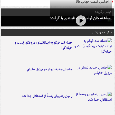
افزایش قیمت جهانی طلا
فیلم برگزیده
صاعقه جان فوتبالیست تایلندی را گرفت!
برگزیده ورزشی
حمله تند فیگو به اینفانتینو: دروغگو، پَست‌ و
حیله‌گر!
جنجال جدید نیمار در برزیل +فیلم
رامین رضاییان رسماً از استقلال جدا شد