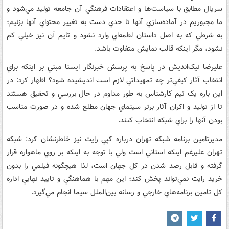
سريال مطابق با سياست‌ها و اعتقادات فرهنگي آن جامعه توليد مي‌شود و
ما مجبوريم در آماده‌سازي آنها تا حدي دست به تغيير محتواي آنها بزنيم؛
به شرطي که به اصل داستان لطمه‌اي وارد نشود و تايم آن نيز خيلي کم
نشود، مگر اينکه قالب نمايش متفاوت باشد.
عليرضا نيک‌انديش در پاسخ به پرسش خبرنگار ايسنا مبني بر اينکه براي
انتخاب آثار کيفي‌تر چه تمهيداتي لازم است انديشيده شود؟ اظهار کرد: در
اين باره يک تيم کارشناس به طور مداوم در حال بررسي و تحقيق هستند
تا از توليد و اکران آثار برتر سينماي جهان مطلع شده و در صورت مناسب
بودن آنها را براي شبکه انتخاب کنند.
مديرتامين برنامه شبکه تهران درباره کپي رايت نيز خاطرنشان کرد: شبکه
تهران عليرغم اينکه استاني است ولي با توجه به اينکه بر روي ماهواره قرار
گرفته و قابل رصد شدن در کل جهان است، لذا هيچگونه فيلمي را بدون
خريد رايت نمي‌تواند پخش کند؛ اين مهم با هماهنگي و تاييد نهايي اداره
کل تامين برنامه‌هاي خارجي و رسانه بين‌الملل سيما انجام مي‌گيرد.