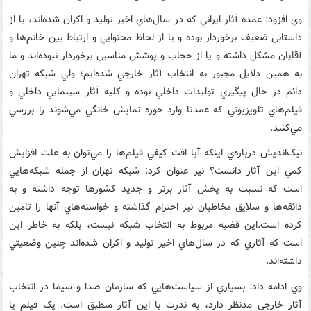
وي افزود: عمده آثار ايراني که در سال‌هاي اخير توليد و اکران شده‌اند، يا از
داستاني ضعيف برخوردار بوده و يا از لحاظ محتوايي و ارتباط بين خانم‌ها و
آقايان مشکل داشته و يا از حجاب و پوشش مناسبي برخوردار نبوده‌اند و ما
به همين دلايل مجبور به انتخاب آثار خارجي شده‌ايم؛ ولي شبکه تهران
دائم در حال پيگيري توليدات داخلي بوده و کليه آثار سينمايي داخلي و
فيلم‌هاي تلويزيوني که عمدتا وارد حوزه نمايش خانگي مي‌شوند را بررسي
مي‌کنند.
نيک‌انديش درباره‌ي اينکه آيا افت کيفي فيلم‌ها را مي‌توان به علت افزايش
کمي اين آثار دانست؟ نيز عنوان کرد: شبکه تهران از جمله شبکه‌هايي
است که نسبت به پخش آثار برتر و جديد کشورها توجه داشته و به
ذائقه‌ها و سلايق مخاطبان نيز احترام گذاشته و خواسته‌هاي آنها را تامين
کرده است.اين قضيه مربوط به انتخاب شبکه نيست، بلکه به خاطر اين
است که آثاري که در سال‌هاي اخير توليد و اکران شده‌اند چنين وضعيتي
داشته‌اند.
وي ادامه داد: بسياري از سياست‌هايي که سازمان صدا و سيما در انتخاب
آثار خارجي مدنظر دارد، به ندرت با اين آثار منطبق است. يک فيلم يا