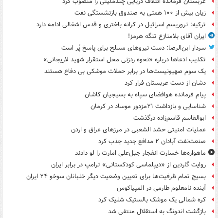
عربستان فرمانده ائتلاف دریایی چندملیتی را منصوب کرد
زیان بیش از ۱۰۰ همتی به صندوق‌ بازنشستگی نفت
ترکیه: تروریسم اسرائیل در کرانه باختری و قدس اشغالی ادامه دارد
ایران آقای بلامنازع تنگه هرمز!
سردار ابن‌الرضا: دست نیروهای مسلح برای پاسخ پُر است
تکذیب ادعاها درباره «نحوه ردزنی محل استقرار شهید لاریجانی»
یک‌ سوم صهیونیست‌ها در برابر حملات موشکی بی دفاع هستند
دشان از دست عربستان فرار کرد
پیام فرمانده هوافضای سپاه به بسیجیان کاشان
شناسایی و بازداشت ۲۱مزدور موساد در کرمان
ابوالقاسم قاسم‌زاده درگذشت
عملیات امنیتی حشد الشعبی در مرزهای عراق و اردن
صنعت‌نفت آبادان ۲ مدافع جدید جذب کرد
ماهواره‌ها خسارت انفجار جبل‌علی امارت را لو دادند
روایت گاردین از «دیپلماسی کودکستانی» ترامپ در برابر ایران
بسیج تمام ظرفیت‌ها برای تعیین وضعیت دیگر خلبانان سوخو ۲۴ ایران
آینده نامعلوم طارمی در المپیاکوس
کره شمالی یک موشک بالستیک شلیک کرد
بازگشت اندونگ به استقلال منتفی شد