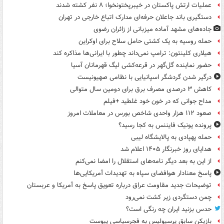
عملیات ارتش پاکستان در خیبرپختونخوا؛ ۸ نفر کشته شدند
دستگیری باند جاعلان حرفه‌ای مدارک اتباع خارجی در تهران
جاده‌های مشهد آماده میزبانی از زائران رضوی
حمله روسیه به یک کشتی حامل سلاح برای اوکراین
هیلاری کلینتون: ترامپ نمی‌داند چطور با ایرانی‌ها مذاکره کند
حضور نماینده گل‌گهر در قرعه‌کشی لیگ قهرمانان آسیا
درگیر شدن گردشگر اسپانیایی با نظامی صهیونیست
کاهش ۳ درصدی مصرف برق برای دومین سال متوالی
مداح جوانی که در خون خود غلطید +فیلم
صعود ۱۱۲ هزار واحدی شاخص بورس در معاملات امروز
پرونده یونیک فایننس به کجا رسید؟
حمله پهپادی به پالایشگاه لیبی
هدایای روز خبرنگار ۱۴۰۵ اعلام شد
از این به بعد دیگر نامه‌های استقلال را امضا نمی‌کنم
پاسخ معنادار هوافضای سپاه به تهدیدات آمریکایی‌ها
توضیحات جدید مقاومت عراق درباره تعویق پاسخ به آمریکا و عربستان
چمن دستگردی زیر کشت نمی‌رود
حدس بزنید ایران چه رنگی است؟
بازیکن سابق پرسپولیس به فجرسپاسی پیوست