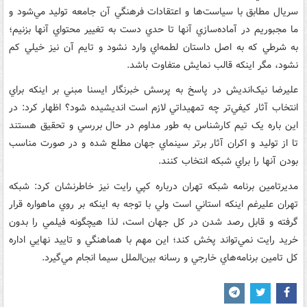
سريال مطابق با سياست‌ها و اعتقادات فرهنگي آن جامعه توليد مي‌شود و
ما مجبوريم در آماده‌سازي آنها تا حدي دست به تغيير محتواي آنها بزنيم؛
به شرطي که به اصل داستان لطمه‌اي وارد نشود و تايم آن نيز خيلي کم
نشود، مگر اينکه قالب نمايش متفاوت باشد.
عليرضا نيک‌انديش در پاسخ به پرسش خبرنگار ايسنا مبني بر اينکه براي
انتخاب آثار کيفي‌تر چه تمهيداتي لازم است انديشيده شود؟ اظهار کرد: در
اين باره يک تيم کارشناس به طور مداوم در حال بررسي و تحقيق هستند
تا از توليد و اکران آثار برتر سينماي جهان مطلع شده و در صورت مناسب
بودن آنها را براي شبکه انتخاب کنند.
مديرتامين برنامه شبکه تهران درباره کپي رايت نيز خاطرنشان کرد: شبکه
تهران عليرغم اينکه استاني است ولي با توجه به اينکه بر روي ماهواره قرار
گرفته و قابل رصد شدن در کل جهان است، لذا هيچگونه فيلمي را بدون
خريد رايت نمي‌تواند پخش کند؛ اين مهم با هماهنگي و تاييد نهايي اداره
کل تامين برنامه‌هاي خارجي و رسانه بين‌الملل سيما انجام مي‌گيرد.