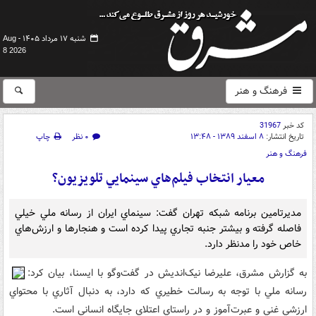
شنبه ۱۷ مرداد ۱۴۰۵ -
Aug
8 2026
فرهنگ و هنر
کد خبر
31967
تاریخ انتشار:
۸ اسفند ۱۳۸۹ - ۱۳:۴۸
۰ نظر
چاپ
فرهنگ و هنر
معيار انتخاب فيلم‌هاي سينمايي تلويزيون؟
مديرتامين برنامه‌ شبکه تهران گفت: سينماي ايران از رسانه ملي خيلي
فاصله گرفته و بيشتر جنبه تجاري پيدا کرده است و هنجارها و ارزش‌هاي
خاص خود را مدنظر دارد.
به گزارش مشرق، عليرضا نيک‌انديش در گفت‌وگو با ايسنا، بيان کرد:
رسانه ملي با توجه به رسالت خطيري که دارد، به دنبال آثاري با محتواي
ارزشي غني و عبرت‌آموز و در راستاي اعتلاي جايگاه انساني است.