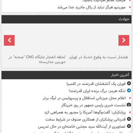
مراقب علائم هپاتیت باشید!
مورینیو هرگز نباید از رئال مادرید جدا می‌شد
حوادث
ای
هشدار نسبت به وفوع تندباد در تهران
لحظه انفجار جایگاه CNG "صحنه" در
دس
دوربین مداربسته
ات
آخرین اخبار
فوران یک آتشفشان قدرتمند در کلمبیا
تنگه هرمز، برگ برنده ایران قدرتمند!
اعلام محل میزبانی استقلال و پرسپولیس در لیگ برتر
نشست خبری رئیس جمهور در روز خبرنگار
پزشکیان: گفت‌وگوها آمریکا را مجبور به همراهی کرد
قدردانی پزشکیان از همکاری صنوف در شرایط سخت
تصاویری از آیت‌الله سید مجتبی خامنه‌ای در حال تدریس