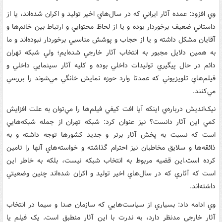
وي افزود: عمده آثار ايراني که در سال‌هاي اخير توليد و اکران شده‌اند، يا از
داستاني ضعيف برخوردار بوده و يا از لحاظ محتوايي و ارتباط بين خانم‌ها و
آقايان مشکل داشته و يا از حجاب و پوشش مناسبي برخوردار نبوده‌اند و ما
به همين دلايل مجبور به انتخاب آثار خارجي شده‌ايم؛ ولي شبکه تهران
دائم در حال پيگيري توليدات داخلي بوده و کليه آثار سينمايي داخلي و
فيلم‌هاي تلويزيوني که عمدتا وارد حوزه نمايش خانگي مي‌شوند را بررسي
مي‌کنند.
نيک‌انديش درباره‌ي اينکه آيا افت کيفي فيلم‌ها را مي‌توان به علت افزايش
کمي اين آثار دانست؟ نيز عنوان کرد: شبکه تهران از جمله شبکه‌هايي
است که نسبت به پخش آثار برتر و جديد کشورها توجه داشته و به
ذائقه‌ها و سلايق مخاطبان نيز احترام گذاشته و خواسته‌هاي آنها را تامين
کرده است.اين قضيه مربوط به انتخاب شبکه نيست، بلکه به خاطر اين
است که آثاري که در سال‌هاي اخير توليد و اکران شده‌اند چنين وضعيتي
داشته‌اند.
وي ادامه داد: بسياري از سياست‌هايي که سازمان صدا و سيما در انتخاب
آثار خارجي مدنظر دارد، به ندرت با اين آثار منطبق است. يک فيلم يا