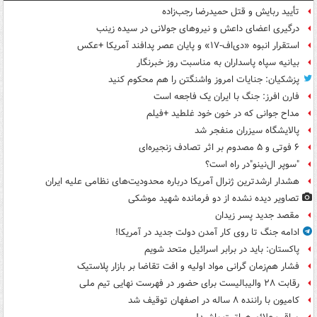
تأیید ربایش و قتل حمیدرضا رجب‌زاده
درگیری اعضای داعش و نیروهای جولانی در سیده زینب
استقرار انبوه «دی‌اف‑۱۷» و پایان عصر پدافند آمریکا +عکس
بیانیه سپاه پاسداران به مناسبت روز خبرنگار
پزشکیان: جنایات امروز واشنگتن را هم محکوم کنید
فارن افرز: جنگ با ایران یک فاجعه است
مداح جوانی که در خون خود غلطید +فیلم
پالایشگاه سیزران منفجر شد
۶ فوتی و ۵ مصدوم بر اثر تصادف زنجیره‌ای
"سوپر ال‌نینو"در راه است؟
هشدار ارشدترین ژنرال آمریکا درباره محدودیت‌های نظامی علیه ایران
تصاویر دیده‌ نشده از دو فرمانده شهید موشکی
مقصد جدید پسر زیدان
ادامه جنگ تا روی کار آمدن دولت جدید در آمریکا!
پاکستان: باید در برابر اسرائیل متحد شویم
فشار هم‌زمان گرانی مواد اولیه و افت تقاضا بر بازار پلاستیک
رقابت ۲۸ والیبالیست برای حضور در فهرست نهایی تیم ملی
کامیون با راننده ۸ ساله در اصفهان توقیف شد