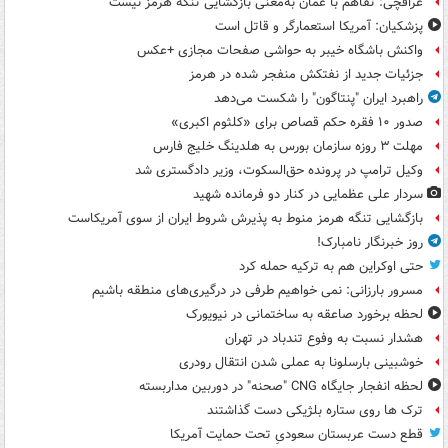
عراقچی: تفاهم با عمان به‌معنی بازگشایی تنگه هرمز نیست
پزشکیان: آمریکا استعمارگر و قاتل است
واکنش باشگاه خیبر به حواشی صفحات مجازی +عکس
جزئیات جدید از نفتکش منفجر شده در هرمز
راهبرد ایران "پنتاگون" را شکست می‌دهد
صدور ۱۰ فقره حکم قصاص برای «کلثوم اکبری»
مهلت ۳ روزه سازمان بورس به هلدینگ خلیج فارس
وکیل ترامپ در پرونده حق‌السکوت، وزیر دادگستری شد
سردار علی عظمایی در کنار دو فرمانده شهید
بازگشایی تنگه هرمز منوط به پذیرش شروط ایران از سوی آمریکاست
روز خبرنگار نامبارک!
حتی اوکراین هم به ترکیه حمله کرد
مسرور بارزانی: نمی خواهیم طرفی در درگیری‌های منطقه باشیم
لحظه برخورد صاعقه به ساختمانی در نیویورک
هشدار نسبت به وفوع تندباد در تهران
خوشبینی بارسلونا به عملی شدن انتقال رودری
لحظه انفجار جایگاه CNG "صحنه" در دوربین مداربسته
ترک ها روی ستاره بلژیکی دست گذاشتند
قطع دست عربستان سعودیِ تحت حمایت آمریکا