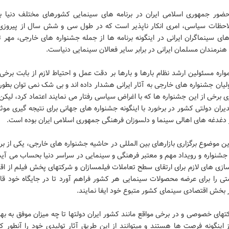
ور جمهوری اسلامی ایران در برنامه های سینمایی کشورهای مختلف دنیا با
احظات سیاسی، امری انکار ناپذیر است که در طول سی و شش سال از پیروزی 
ی سینماگران ایرانی در اینگونه برنامه ها از جمله جشنواره های خارجی، مهر ت
 هنرمندان مسلمان ایرانی در برابر سایر فعالان سینمایی دنیاست.
اره مسئولین ارشد نظام بارها و بارها بر دقت عمل و احتیاط لازم از بابت برخ
یان جشنواره های خارجی به آثار ایرانی هشدار داده اند و بی شک نمی توان بطور
ی برخی از این جشنواره ها که با اغراض سیاسی رفتار می نمایند اعتماد کرد، لیک
دیران دولتی کشور در برخورد با اینگونه جشنواره های جهانی برای نتیجه گیری موث
 دغدغه های اهالی سینما و دلسوزان فرهنگی جمهوری اسلامی ایران بوده است.
این موضوع برگزاری بازارهای بین المللی در حاشیه جشنواره های خارجی، یکی از بر
شنواره و رویداد مهم و معتبر فرهنگی و سینمایی در سراسر دنیا بحساب می آید 
سازی های لازم برای ارتقای سطح تعاملات فیلمسازان و شرکتهای پخش فیلم از اق
صتی را برای عرضه محصولات سینمایی هر کشور فراهم آورد تا در جایگاه خود قاد
بخش اقتصادی سینمای کشور متبوع خود ایفا نمایند.
تهای خصوصی و در برخی مواقع مانند کشور ایران دولتها تا چه میزان موفق به بهر
اینگونه فرصت ها هستند و میتوانند از این طریق آثار تولیدی خود را آنطور که