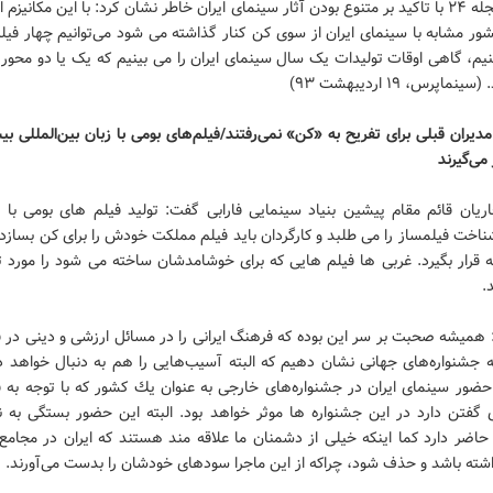
سردبیر مجله ۲۴ با تاکید بر متنوع بودن آثار سینمای ایران خاطر نشان کرد: با این مکانیزم 
ور مشابه با سینمای ایران از سوی کن کنار گذاشته می شود می‌توانیم چهار فیلم
یم، گاهی اوقات تولیدات یک سال سینمای ایران را می بینیم که یک یا دو محور 
نماپرس، ۱۹ ارديبهشت ۹۳)
مدیران قبلی برای تفریح به «کن» نمی‌رفتند/فیلم‌های بومی با زبان بین‌المللی بی
 می‌گیرند
یان قائم مقام پیشین بنیاد سینمایی فارابی گفت: تولید فیلم های بومی با ز
ناخت فیلمساز را می طلبد و كارگردان باید فیلم مملكت خودش را برای كن بسازد 
 قرار بگیرد. غربی ها فیلم هایی كه برای خوشامدشان ساخته می شود را مورد ت
.
 همیشه صحبت بر سر این بوده كه فرهنگ ایرانی را در مسائل ارزشی و دینی در 
 جشنواره‌های جهانی نشان دهیم كه البته آسیب‌هایی را هم به دنبال خواهد د
حضور سینمای ایران در جشنواره‌های خارجی به عنوان یك كشور كه با توجه به
 گفتن دارد در این جشنواره ها موثر خواهد بود. البته این حضور بستگی به ن
 حاضر دارد كما اینكه خیلی از دشمنان ما علاقه مند هستند كه ایران در مجامع
شته باشد و حذف شود، چراكه از این ماجرا سودهای خودشان را بدست می‌آورند.