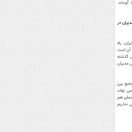
 آوردند.
دیران در
ان، راه
ت آن است
ل گذشته
ی مدیران
امع بین
می تواند
ینمای هم
ی نداریم