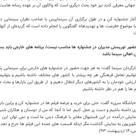
 جهانی معرفی کنند نیز خود بحث دیگری است که واکاوی آن بر عهده رسانه هاست
غاز جشنواره كن و در طول برگزاری آن سينماپرس با صاحب نظران سینمایی درب
ا موضوع «فرصت ها و تهدیدها» گفتگویی را انجام داده است كه گزیده‌ای از آنها 
:
ضور توریستی مدیران در جشنواره ها مناسب نیست/ برنامه های خارجی باید بست
 اهالی سینما باشد
رگردان سينما گفت: به هر جهت حضور در جشنواره های خارجی برای سینمایی 
توانیم تعامل فرهنگی هر چه بیشتر با کشور های مختلف داشته باشیم و بتوانیم
رزشی خودمان را به کشورهای دیگر انتقال دهیم و از طریق این بازارها و بحث ص
 ها را هم در نظر داشته باشیم.
«باشگاه سری» گفت: حتی برای خرید و عرضه فیلم ها در جشنواره کن و برلین بای
زی داشته باشیم و دست پر عمل کنیم اما تا آنجا که من از دوستان و هکاران شنی
مایش درآمده در این فستیوال مغایر با فرهنگ دینی ما است و نمی توان این آثا
تلویزیون به نمایش گذاشت مگر اینکه قسمت های عمده این فیلم ها جرح و تعد
هشت ۹۳)