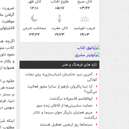
اذان صبح
طلوع آفتاب
اذان ظهر
ضرورت حض
۱۲:۱۰
۰۵:۱۷
۰۳:۴۲
گرفتن مل
موفقیت ها
قابلیتهای
غروب خورشید
اذان مغرب
نیمه‌شب شرعی
۲۳:۲۲
۱۹:۲۳
۱۹:۰۳
اگرچه همو
کاذب متول
نحوه داور
و رفتار م
تازه های فرهنگ و هنر
همواره از
آخرین نبرد «داستان اسباب‌بازی» برای نجات
کودکی
علاوه بر 
آیا تینا پاکروان بازهم از ساترا مجوز فعالیت
عمده هر ج
می‌گیرد؟
بر بستر 
ابوالقاسم قاسم‌زاده درگذشت
دنیا، فر
حمایت سلبریتی‌ها از قاتلان زنده سوز
سهمی در 
مریم همتیان بازیگر جوان سینما و تئاتر
درگذشت
اینکه شرک
سینماها روز اربعین تعطیل هستند
مطلوب از 