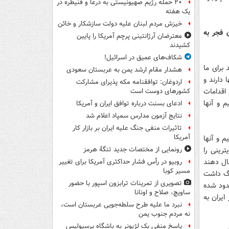
۲۰ حمله رژیم صهیونیستی به درعا و قنیطره در
یک هفته
خیزش مردم لبنان علیه دولت سازشکار و خائن
 فجر به
معترضان آرژانتینی پرچم آمریکا را پایین
کشیدند
شکاف‌های عمیق در اسرائیل!
برای ما
هشدار مقام ارشد یمن به عربستان سعودی
 دارند و
اردوغان: توافقنامه مکه پذیرای مشارکت
اقدامات
کشورهای دوست است
 و آنها
ادعای بسنت درباره توافق ایران و آمریکا
نتایج آزمون مدارس سمپاد اعلام شد
تاثیرات منفی جنگ علیه ایران بر بازار کار
آمریکا
م و آنها
رینی را
رونمایی از مختصات جدید تنگۀ هرمز
جال دهند
روبیو در رأس فشار حداکثری آمریکا برای تغییر
مسیر کوبا
نگ داشت
تصویری از تمرینات ترابزون اسپور با حضور
دود شده
ساویچ، صلاح و اونانا
یران به
نبرد ما علیه طرح سلطه‌جویی عربستان است،
نه مردم جنوب یمن
پاسخ منفی یک لژیونر به باشگاه پرسپولیس