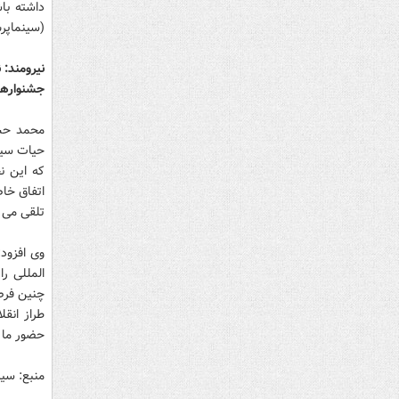
داشته باش
(سينماپرس، ۲۴ اردي
نیرومند: 
جشنواره‍‌
محمد حسی
حیات سینم
که این ن
اتفاق خاص
تلقی می ک
وی افزود
المللی را
چنین فرصت
طراز انقل
حضور ما 
منبع: سی