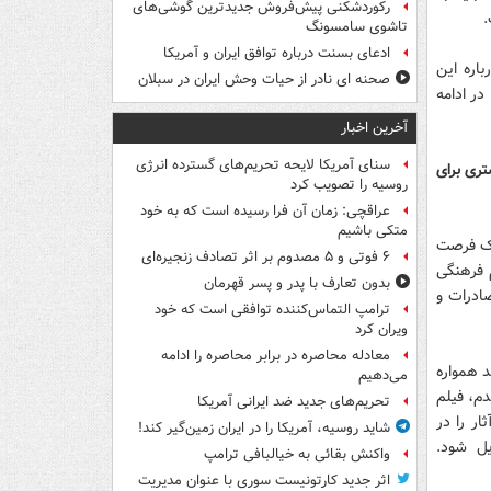
رکوردشکنی پیش‌فروش جدیدترین گوشی‌های
.
تاشوی سامسونگ
ادعای بسنت درباره توافق ایران و آمریکا
اره این
صحنه ای نادر از حیات وحش ایران در سبلان
در ادامه
آخرین اخبار
سنای آمریکا لایحه تحریم‌های گسترده انرژی
ری برای
روسیه را تصویب کرد
عراقچی: زمان آن فرا رسیده است که به خود
متکی باشیم
یک فرصت
۶ فوتی و ۵ مصدوم بر اثر تصادف زنجیره‌ای
 فرهنگی
بدون تعارف با پدر و پسر قهرمان
ادرات و
ترامپ التماس‌کننده توافقی است که خود
ویران کرد
معادله محاصره در برابر محاصره را ادامه
د همواره
می‌دهیم
دم، فیلم
تحریم‌های جدید ضد ایرانی آمریکا
ر را در
شاید روسیه، آمریکا را در ایران زمین‌گیر کند!
یل شود.
واکنش بقائی به خیالبافی ترامپ
اثر جدید کارتونیست سوری با عنوان مدیریت