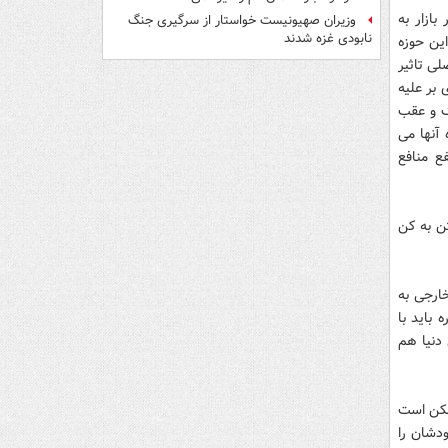
بازار به
وزیران صهیونیست خواستار از سرگیری جنگ
نابودی غزه شدند
این حوزه
لی تاثیر
 بر علیه
گ و عقب
 آنها می
ع منافع
ن به کن
ارجی به
باید با
دنیا هم
ممكن است
دشان را