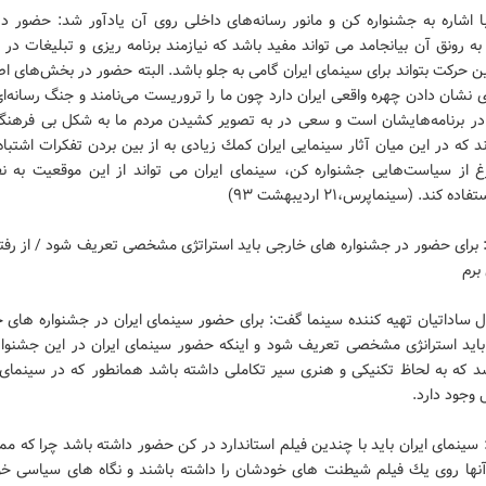
ا اشاره به جشنواره كن و مانور رسانه‌های داخلی روی آن یادآور شد: حضور در 
ه رونق آن بیانجامد می تواند مفید باشد كه نیازمند برنامه ریزی و تبلیغات در 
ن حركت بتواند برای سینمای ایران گامی به جلو باشد. البته حضور در بخش‌های اص
ی نشان دادن چهره واقعی ایران دارد چون ما را تروریست می‌نامند و جنگ رسانه‌ای
در برنامه‌هایشان است و سعی در به تصویر كشیدن مردم ما به شكل بی فرهن
ند كه در این میان آثار سینمایی ایران كمك زیادی به از بین بردن تفكرات اشتباه
غ از سیاست‌هایی جشنواره كن، سینمای ایران می تواند از این موقعیت به نف
 كند. (سينماپرس،۲۱ ارديبهشت ۹۳)
: برای حضور در جشنواره های خارجی باید استراتژی مشخصی تعریف شود / از رفت
برم
 ساداتیان تهیه كننده سینما گفت: برای حضور سینمای ایران در جشنواره های خ
باید استرانژی مشخصی تعریف شود و اینکه حضور سینمای ایران در این جشنواره 
شد که به لحاظ تکنیکی و هنری سیر تکاملی داشته باشد همانطور که در سینمای 
 وجود دارد.
 سینمای ایران باید با چندین فیلم استاندارد در كن حضور داشته باشد چرا كه 
آنها روی یك فیلم شیطنت های خودشان را داشته باشند و نگاه های سیاسی خو