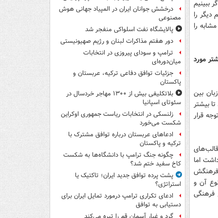
اگر ببینیم
درخشش جوانان ایران در المپیاد جهانی هوش
 دیگر را
مصنوعی
مشابه را
پالایشگاه نفت اسلواکی منفجر شد
دور هفتم مذاکرات لبنان و رژیم صهیونیستی
ترامپ و سودای پیروزی در انتخابات
شتر مورد
میان‌دوره‌ای
جزئیات توافق دفاعی ترکیه، عربستان و
پاکستان
بان بین
بلاتکلیفی بیش از ۱۳۰۰ مهاجر خردسال در
سئوتای اسپانیا
تا بیشتر
زلنسکی در انتخابات ریاست جمهوری اوکراین
وجه قرار
شکست می‌خورد
ادعاهای عربستان درباره توافق مشترک با
ترکیه و پاکستان
قالب‌های
چگونه جنگ ترامپ با دانشگاه‌ها به شکست
اشت اما
کاخ سفید ختم شد؟
 فرهنگش
پشت پرده توافق جدید ایران؛ تاکتیک یا
وع آن و
استراتژی؟
 فرهنگی
ادعای تکراری ترامپ درمورد تمایل ایران برای
دستیابی به توافق
گرد و غبار آسمان قم را تیره می‌کند