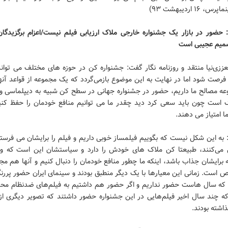
 ۱۶ ارديبهشت ۹۳)
ا: حضور در بازار یک جشنواره خارجی ملاک ارزیابی فیلم نیست/اعزام برگزیدگان
میم عجیبی است
زی‌نیا منتقد و روزنامه نگار گفت: جشنواره کن در حوزه های مختلف می تواند 
فرصت شود اما در نهایت به این موضوع بازمی‌گردد که یک مجموعه از قواعد آنها
ه مصالح ما داریم، حضور در جشنواره جهانی در سطح کن شبیه به دیپلماسی و 
ک است چون باید سعی کرد دید چقدر ما می توانیم منافع خودمان را حفظ کنیم
ا امتیاز می دهند.
 به این شکل نیست که بگوییم فیلمساز خوبی داریم و فیلم را برایشان می فرستی
می‌کنند، طبیعتا کن ملاک های خودش را دارد و سیاستشان این است كه ویت
 برایشان جذاب باشد، اینکه ما چطور منافع خودمان را دنبال کنیم و آنها هم م
است. زمانی این معیارها با یک دیگر منطبق بودند و سینمای ایران حضور پرر
ن که سال هاست حضور نداریم و اگر حضور هم داشتیم به فیلم‌های ضدنظام مح
ه چند سال اخیر فیلم‌هایی در این جشنواره حضور داشتند که تصویر دیگری از ا
اشته بودند.