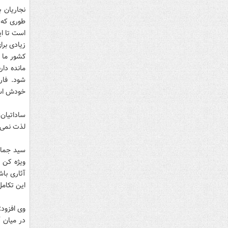
نجاریان ب
طوری كه ب
است تا ای
زیادی برا
كشور ما 
مانده دار
شود. فار
خودش استفاده
ساداتیان
لذت نمی 
سید جمال
ویژه کن 
آثاری با
این تکامل
وی افزود:
در میان 