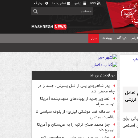
RSS
آرشیو
تماس با ما
دربارهٔ ما
MASHREGH
NEWS
یلم
دیدگاه
پیوندها
بازار
اپ
پربازدیدترین ها
پدر شاهرودی پس از قتل پسرش، جسد را در
چاه مخفی کرد
 تعامل
تصاویر جدید از پهپادهای منهدم‌شده آمریکا
 ارزشی
توسط سپاه
سامانه ضد موشکی لیزری؛ از بلوف سیاسی تا
واقعیت میدانی
انی برای
چرا محمد صلاح ترکیه را به عربستان و آمریکا
 اسلامی
ترجیح داد
هشدار سرمربی پرسپولیس به جاسوس تیم