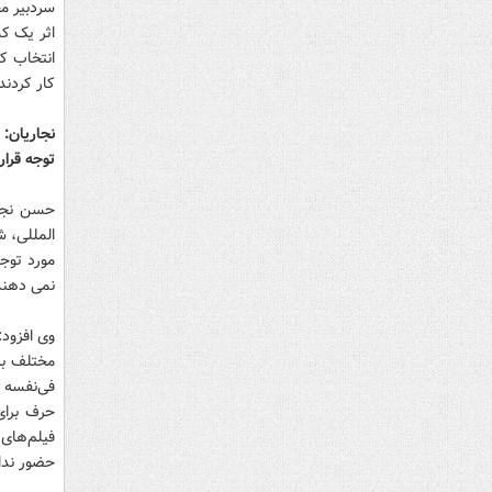
اثر یک کش
انتخاب کن
کار کردند. (سي
نجاریان: 
توجه قرار
حسن نجار
المللی، ش
مورد توجه
نمی دهند
وی افزود:
مختلف به
فی‌نفسه 
حرف برای
فیلم‌های
حضور ندا