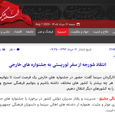
جمعه ۱۶ مرداد ۱۴۰۵ -
Aug 7 2026
ی
دفاع و امنیت
جهاد و مقاومت
حسینیه
فرهنگ و هنر
جامعه
اقتصاد
عکس و ف
314
تاریخ انتشار:
۱۲ خرداد ۱۳۹۳ - ۰۹:۳۵
۰ نظر
چ
ر
انتقاد شورجه از سفر توریستی به جشنواره های خارجی
ارگردان سينما گفت: حضور در جشنواره های خارجی یک فرصت است تا بتوانیم
هر چه بیشتر با کشور های مختلف داشته باشیم و بتوانیم فرهنگی صحیح و
را به کشورهای دیگر انتقال دهیم.
هنگی مشرق
- مدیریت و رفتار مدیران دولتی کشور در برخورد با جشنواره های جه
ری موثر و مثبت، همواره از دغدغه های اهالی سینما و دلسوزان فرهنگی جمهوری
ه است.