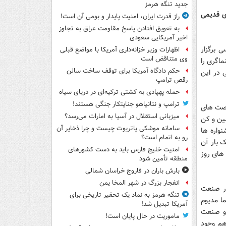
جدید تنگه هرمز
ای قدیمی
راز قدرت ایران، امنیت پایدار و بومی آن است!
به تعویق افتادن پاسخ مقاومت عراق به تجاوز
اخیر آمریکایی سعودی
 برگزار
اظهارات وزیر خزانه‌داری آمریکا با مواضع قبلی
وی متناقض است
اگری را
حکم دادگاه آمریکا برای توقف ساخت سالن
 در این
رقص ترامپ
حمله پهپادی به کشتی ترکیه‌ای در دریای سیاه
ترامپ و نتانیاهو جنایتکار جنگی هستند!
فرصت های
میزبانی استقلال در آسیا به امارات می‌رسد؟
ین و کن
سامانه موشکی پاتریوت چیست و چرا ذخایر آن
واره ها
رو به اتمام است؟
 بار آن
امنیت خلیج فارس باید به دست کشورهای
 های روز
منطقه تأمین شود
بارش باران در فاروج خراسان شمالی
انفجار بزرگ در شهر المخا یمن
در صنعت
تنگه هرمز به نماد یک تحقیر تاریخی برای
ما مدیوم
آمریکا تبدیل شد!
 و صنعت
ماموریت در حال پایان است!
هم وجود