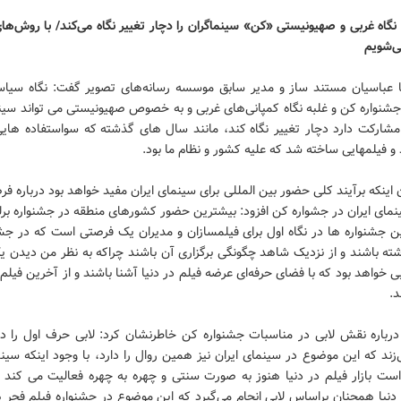
نگاه غربی و صهیونیستی «كن» سینماگران را دچار تغییر نگاه می‌کند/ با روش‌ه
ی‌شویم
عباسیان مستند ساز و مدیر سابق موسسه رسانه‌های تصویر گفت: نگاه سیاسی
جشنواره كن و غلبه نگاه کمپانی‌های غربی و به خصوص صهیونیستی می تواند سینم
شارکت دارد دچار تغییر نگاه كند، مانند سال های گذشته كه سواستفاده هایی
و فیلمهایی ساخته شد که علیه کشور و نظام ما بود.
ن اینكه برآیند کلی حضور بین المللی برای سینمای ایران مفید خواهد بود درباره 
مای ایران در جشواره کن افزود: بیشترین حضور کشورهای منطقه در جشنواره برل
ن جشنواره ها در نگاه اول برای فیلمسازان و مدیران یک فرصتی است که در جشن
ته باشند و از نزدیک شاهد چگونگی برگزاری آن باشند چراکه به نظر من دیدن یک
ی خواهد بود که با فضای حرفه‌ای عرضه فیلم در دنیا آشنا باشند و از آخرین فیلم
د.
درباره نقش لابی در مناسبات جشنواره کن خاطرنشان کرد: لابی حرف اول را 
زند که این موضوع در سینمای ایران نیز همین روال را دارد، با وجود اینکه سین
است بازار فیلم در دنیا هنوز به صورت سنتی و چهره به چهره فعالیت می کند
 دنیا همچنان براساس لابی انجام می‌گیرد که این موضوع در جشنواره فیلم فجر 