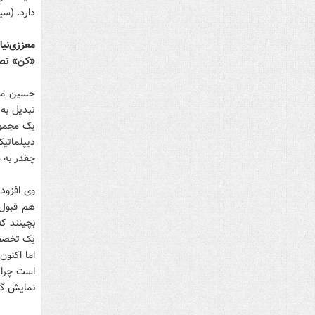
دارد. (سينماپرس،
معززی‌نی
«کن» تص
حسین معز
تبدیل به 
یک مجموع
دیپلماتی
چقدر به م
وی افزود:
هم قبول 
بچینند که
یک تخصص 
اما اکنو
است چراک
نمایش گذ