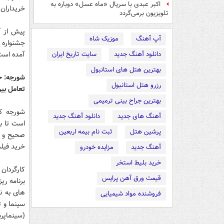
اکبر عبدی با سریال «ماه عسل» دوباره به
خریداران
تلویزیون برمی‌گردد
پیش از آ
آپ آهنگ
موزیک شاه
جشنواره ب
آمده است
دانلود آهنگ جدید
سایت تاریخ ایران
بهترین هتل های استانبول
شورجه: ح
رزرو هتل استانبول
تعامل بین
بهترین جراح بینی ترمیمی
شورجه كا
آهنگ های جدید
دانلود آهنگ جدید
است تا ب
پرشین هتل
ثبت نام بیمه اربعین
صحیح و ا
خرید فیلم
آهنگ جدید
مزایده خودرو
خرید بلیط استخر
کارگردان 
قیمت ورق آهن پرایس
برنامه ری
های به ن
فروشنده مواد شیمیایی
سینما و 
(سينماپرس،۱۴ ارديب