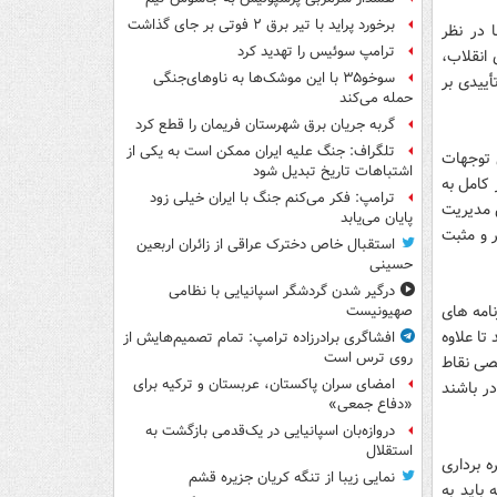
برخورد پراید با تیر برق ۲ فوتی بر جای گذاشت
 در نظر
ترامپ سوئیس را تهدید کرد
انقلاب،
سوخو۳۵ با این موشک‌ها به ناوهای‌جنگی
أییدی بر
حمله می‌کند
گربه جریان برق شهرستان فریمان را قطع کرد
تلگراف: جنگ علیه ایران ممکن است به یکی از
ی توجهات
اشتباهات تاریخ تبدیل شود
 کامل به
ترامپ: فکر می‌کنم جنگ با ایران خیلی زود
ن مدیریت
پایان می‌یابد
ر و مثبت
استقبال خاص دخترک عراقی از زائران اربعین
حسینی
درگیر شدن گردشگر اسپانیایی با نظامی
نامه های
صهیونیست
تا علاوه
افشاگری برادرزاده ترامپ: تمام تصمیم‌هایش از
روی ترس است
صی نقاط
امضای سران پاکستان، عربستان و ترکیه برای
ر باشند
«دفاع جمعی»
دروازه‌بان اسپانیایی در یک‌قدمی بازگشت به
استقلال
ه برداری
نمایی زیبا از تنگه کریان جزیره قشم
 باید به