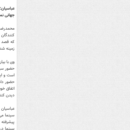
عباسیان: 
جهانی نم
محمدرضا 
کنندگان 
که قصد م
زمینه شد 
وی با بیا
حضور سین
است و ای
حضور داش
اتفاق خوب
دیدن کنن
عباسیان 
سینما می‌
پیشرفته 
سینما در