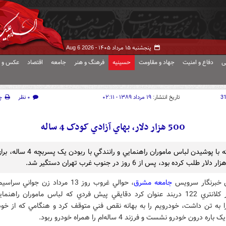
پنجشنبه ۱۵ مرداد ۱۴۰۵ -
Aug 6 2026
ی
دفاع و امنیت
جهاد و مقاومت
حسینیه
فرهنگ و هنر
جامعه
اقتصاد
عکس و ف
3
تاریخ انتشار:
۱۹ مرداد ۱۳۸۹ - ۰۲:۱۱
۰ نظر
چ
500 هزار دلار، بهاي آزادي کودک 4 ساله
جواني که با پوشيدن لباس ماموران راهنمايي و رانندگي
 خبرنگار سرويس
جامعه
مشرق
، حوالي غروب روز 13 مرداد زن جواني سراس
حضور در کلانتري 122 دربند عنوان کرد دقايقي پيش فردي که لباس ماموران راهنما
را به تن داشت، خودرويم را به بهانه نقص فني متوقف کرد و هنگامي که از خودر
ه درون خودرو نشست و فرزند 4 ساله‌ام را همراه خودرو ربود.