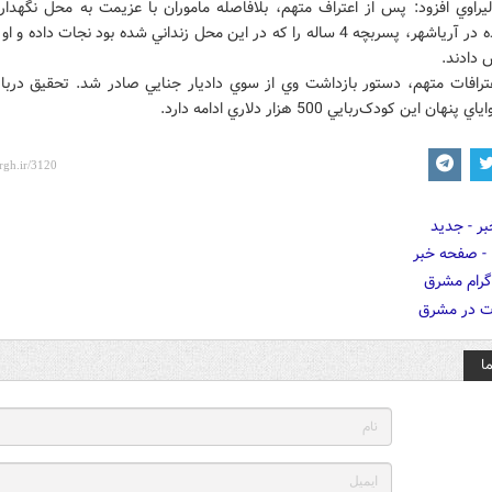
راوي افزود: پس از اعتراف متهم، بلافاصله ماموران با عزيمت به محل نگهدا
ربوده شده در آرياشهر، پسربچه 4 ساله را که در اين محل زنداني شده بود نجات داده و
ش دادند.
عترافات متهم، دستور بازداشت وي از سوي داديار جنايي صادر شد. تحقيق دربار
نهان اين کودک‌ربايي 500 هزار دلاري ادامه دارد.
ا