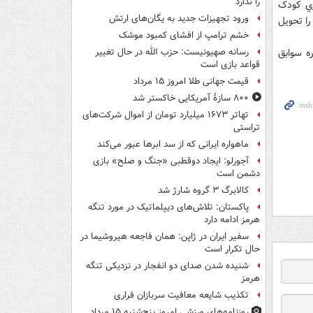
را ندارد
ري کودک
ورود تجهیزات جدید به یگان‌های ارتش
 او را تحويل
خشم ترامپ از افشای کمبود موشک
ه سوابق
رسانه صهیونیست: حزب الله در حال تغییر
قواعد بازی است
قیمت جهانی طلا امروز ۱۵ مرداد
۸۰۰ سازۀ آمریکایی خاکستر شد
تهاتر ۱۶۷۳ میلیارد تومان از اموال شرکت‌های
تراستی
ماهواره ایرانی که از سد ابرها عبور می‌کند
آجورلو: ایجاد دوقطبی «جنگ و صلح‌» بازی
دشمن است
کالابرگ ۳ گروه شارژ شد
پاکستان: تلاش‌های دیپلماتیک در مورد تنگه
هرمز ادامه دارد
سفیر ایران در ژاپن: همان فاجعه هیروشیما در
حال تکرار است
شنیده شدن صدای دو انفجار در نزدیکی تنگه
هرمز
تکذیب شایعه معافیت سربازان فراری
روزنامه‌های ورزشی امروز پنج‌شنبه ۱۵ مرداد