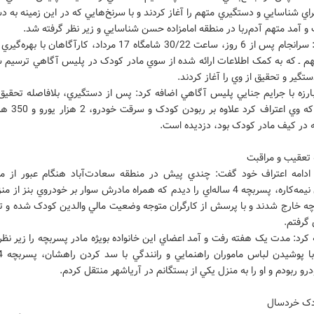
اي شناسايي و دستگيري متهم را آغاز کردند و با سرنخ‌هايي که در اين زمينه به 
 آمد متهم آدم‌ربا در منطقه امامزاده حسن شناسايي و زير نظر گرفته شد.
وي افزود: سرانجام پس از 6 روز، ساعت 30‌/‌22 شامگاه 17 مرداد، کارآگاهان ب
م ـ که به کمک اطلاعات ارائه شده از سوي مادر کودک در پليس آگاهي ترسيم شد
ستگير و تحقيق از وي را آغاز کردند.
ارزه با جرايم جنايي پليس آگاهي اضافه کرد: پس از دستگيري، بلافاصله تحقيق 
آغاز شد که وي اعتراف ک
ه در کيف مادر کودک بود، دزديده است.
تعقيب و مراقبت
ادامه اعتراف خود گفت: چندي پيش در منطقه سعادت‌آباد هنگام عبور از م
ساختمان نيمه‌کاره، پسربچه 4 ساله‌اي را ديدم که همراه مادرش سوار بر خودروي بنز از
ه خارج شدند و با پرسش از کارگران متوجه وضعيت مالي والدين کودک شده و ت
گرفتم.
کرد: مدت يک هفته رفت و آمد اعضاي اين خانواده بويژه مادر پسربچه را زير نظر
رو ربودم و او را به منزل يکي از بستگانم در آرياشهر منتقل کردم.
دک خردسال