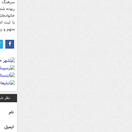
سرهنگ لي
خانواده‌ا
با ثبت ا
متهم و زواياي پ
نظر شم
نام
ایمیل