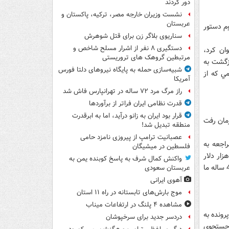
دور کردند
نشست وزیران خارجه مصر، ترکیه، پاکستان و
عربستان
وم دستور
سناریوی بلاگر زن برای قتل شوهرش
دستگیری ۸ نفر از اشرار مسلح شاخص و
ده عنوان کرد،
مرتبطین گروهک های تروریستی
ازگشت به
شبیه‌سازی حمله به پایگاه نیروهای دلتا فورس
مي که از
آمریکا
راز مرگ مرد ۷۲ ساله در تهرانپارس فاش شد
قدرت نظامی ایران فراتر از برآوردها
قرار بود ایران به زانو درآید، اما به ابرقدرت
زمان رفت
منطقه تبدیل شد!
عصبانیت ترامپ از پیروزی نامزد حامی
اجعه به
فلسطین در میشیگان
 عنوان کردند، فرد آدم‌ربا با آنها تماس گرفته و براي آزادي فرزندشان 500 هزار دلار
واکنش کمال شرف به پاسخ کوبنده یمن به
خواسته و تهديد کرده در صورتي که اين پول به وي پرداخت نشود، در اولين فرصت کودک 4 ساله ما
عربستان سعودی
آهوی ایرانی
موج بارش‌های تابستانه در راه ۱۱ استان
مشاهده ۴ پلنگ در ارتفاعات میناب
رونده به
دردسر جدید برای سرخپوشان
 جستجوي