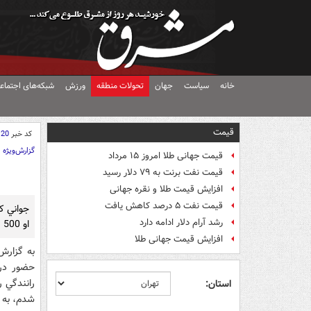
خانه
سیاست
جهان
تحولات منطقه
ورزش
شبکه‌های اجتماع
قیمت
کد خبر
120
گزارش‌ویژه
قیمت جهانی طلا امروز ۱۵ مرداد
قیمت نفت برنت به ۷۹ دلار رسید
افزایش قیمت طلا و نقره جهانی
قیمت نفت ۵ درصد کاهش یافت
رشد آرام دلار ادامه دارد
او 500 هزار دلار طلب کرده بود، پس از 6 روز در جنوب غرب تهران دستگير شد.
افزایش قیمت جهانی طلا
به گزارش
رانندگي 
استان:
شدم، به يک بار