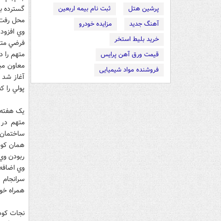
گسترده بر
پرشین هتل
ثبت نام بیمه اربعین
محل رفت و
آهنگ جدید
مزایده خودرو
خرید بلیط استخر
فرضي مته
متهم را د
قیمت ورق آهن پرایس
معاون مب
فروشنده مواد شیمیایی
پولي را ک
يک هفته 
متهم در 
همان کوچ
ربودن وي 
وي اضافه 
همراه خود
نجات کو