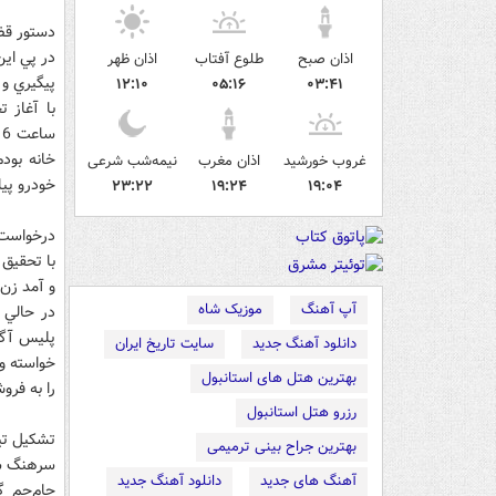
دستور قض
در پي اين
اذان صبح
طلوع آفتاب
اذان ظهر
پيگيري و تحقيق 
۱۲:۱۰
۰۵:۱۶
۰۳:۴۱
خانه بودم
غروب خورشید
اذان مغرب
نیمه‌شب شرعی
خودرو پيا
۲۳:۲۲
۱۹:۲۴
۱۹:۰۴
درخواست 500 هزار دل
با تحقيق 
و آمد زن
آپ آهنگ
موزیک شاه
در حالي 
دانلود آهنگ جدید
سایت تاریخ ایران
بهترین هتل های استانبول
را به فرو
رزرو هتل استانبول
تشکيل تي
بهترین جراح بینی ترمیمی
سرهنگ سعي
آهنگ های جدید
دانلود آهنگ جدید
جام‌جم گ