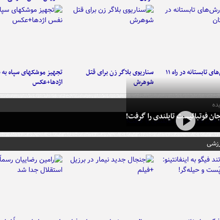
موج بارش‌های تابستانه در راه ۱۱
سناریوی بلاگر زن برای قتل
تجهیز موشکهای سپاه به 
شوهرش
اژدها+عکس
ده
ان فوتبالیست تایلندی را گرفت!
رزشی