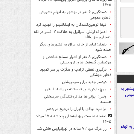
۱۴۰۵
دستگیری ۶ نفر در بهشهر به اتهام تشویش
اذهان عمومی
فیفا توهین‌کنندگان به اینفانتینو را تهدید کرد
اعتراف ارتش اسرائیل به هلاکت ۲ افسر در تله
انفجاری حزب‌الله
بغداد: نباید از خاک عراق به کشورهای دیگر
حمله شود
دستگیری ۸ نفر از اشرار مسلح شاخص و
مرتبطین گروهک های تروریستی
درگیری لفظی ترامپ و هگزث بر سر کمبود
ذخایر موشکی
دردسر جدید برای سرخپوشان
موج بارش‌های تابستانه در راه ۱۱ استان
ونس: ایرانی‌ها مذاکره‌کنندگان سرسختی
هستند
ترامپ: توافق با ایران را ترجیح می‌دهم
صفحه نخست روزنامه‌های پنجشنبه ۱۵ مرداد
۱۴۰۵
شهر به اتهام
راز مرگ مرد ۷۲ ساله در تهرانپارس فاش شد