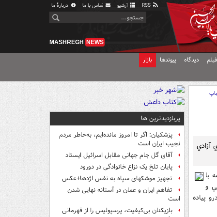
RSS
آرشیو
تماس با ما
دربارهٔ ما
MASHREGH
NEWS
یلم
دیدگاه
پیوندها
بازار
اپ
پربازدیدترین ها
پزشکیان: اگر تا امروز مانده‌ایم، به‌خاطر مردم
نجیب ایران است
 با ربودن يک پسربچه 4 ساله، براي آزادي
آقای گل جام جهانی مقابل اسرائیل ایستاد
پایان تلخ یک نزاع خانوادگی در دورود
يمه با
تجهیز موشکهای سپاه به نفس اژدها+عکس
يي و
تفاهم ایران و عمان در آستانه نهایی شدن
و پياده
است
بازیکنان بی‌کیفیت، پرسپولیس را از قهرمانی