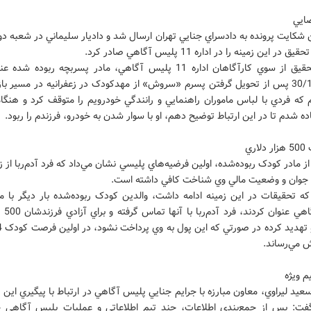
ايي
 شکايت پرونده به دادسراي جنايي تهران ارسال شد و داديار سليماني در شعبه د
در اين زمينه را در اداره 11 پليس آگاهي صادر کرد.
با آغاز تحقيق از سوي کارآگاهان اداره 11 پليس آگاهي، مادر پسربچه ربوده ش
ساعت 30‌/‌16 پس از تحويل گرفتن پسرم «سروش» از مهدکودک در زعفرانيه در مسير ب
 که فردي با لباس ماموران راهنمايي و رانندگي خودرويم را متوقف کرد و هنگا
ده شدم تا در اين ارتباط توضيح دهم، او با سوار شدن به خودرو، فرزندم را ربود.
اري
از مادر کودک ربوده‌شده، اولين فرضيه‌هاي پليسي نشان مي‌داد که فرد آدم‌ربا از 
 جوان و وضعيت مالي وي شناخت کافي داشته است.
که تحقيقات در اين زمينه ادامه داشت، والدين کودک ربوده‌شده بار ديگر با مر
پليس آگاهي
ش مي‌رساند.
م ويژه
د ليراوي، معاون مبارزه با جرايم جنايي پليس آگاهي در ارتباط با پيگيري اين پ
فت: پس از جمع‌بندي اطلاعات، چند تيم اطلاعاتي و عمليات پليس آگاهي