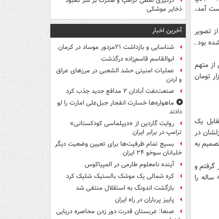
درگیری لفظی ترامپ و هگزث بر سر کمبود
دست آمد،
ذخایر موشکی
آخرین اخبار
ا بهره‌گيري از تصوير
ه بود ـ
شناسایی و بازداشت ۲۱مزدور موساد در کرمان
ابوالقاسم قاسم‌زاده درگذشت
از متهم
عملیات امنیتی حشد الشعبی در مرزهای عراق
رد علاوه بر ربودن کودک و سرقت خودرو، 2 هزار يورو و 350 هزار تومان
و اردن
صنعت‌نفت آبادان ۲ مدافع جدید جذب کرد
ماهواره‌ها خسارت انفجار جبل‌علی امارت را لو
دادند
قابل يک
روایت گاردین از «دیپلماسی کودکستانی»
 منزلشان در
ترامپ در برابر ایران
صميم به
بسیج تمام ظرفیت‌ها برای تعیین وضعیت دیگر
خلبانان سوخو ۲۴ ایران
آینده نامعلوم طارمی در المپیاکوس
 گرفتم و
کره شمالی یک موشک بالستیک شلیک کرد
سرانجام با پوشيدن لباس ماموران راهنمايي و رانندگي با سد کردن راهشان، پسربچه 4 ساله را
بازگشت اندونگ به استقلال منتفی شد
پاییز پرباران در راه ایران
صنعا: عربستان قدرت دور زدن محاصره دریایی