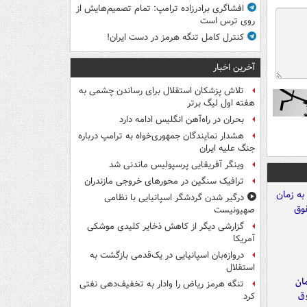
افشاگری برادرزاده ترامپ: تمام تصمیم‌هایش از
روی ترس است
کنترل کامل تنگه هرمز در دست ایران!
آخرین اخبار
تلاش پزشکان استقلال برای رساندن چشمی به
هفته اول لیگ برتر
بحران در راه‌آهن انگلیس ادامه دارد
هشدار نمایندگان جمهوری‌خواه به ترامپ درباره
جنگ علیه ایران
وینگر آفریقایی پرسپولیس ماندنی شد
ترافیک سنگین در محورهای خروجی مازندران
درگیر شدن گردشگر اسپانیایی با نظامی
صهیونیست
گزارشی دیگر از کاهش ذخایر کلیدی موشکی
آمریکا
دروازه‌بان اسپانیایی در یک‌قدمی بازگشت به
استقلال
مان
تنگه هرمز ریاض را وادار به تخفیف‌دهی نفتی
وق
کرد