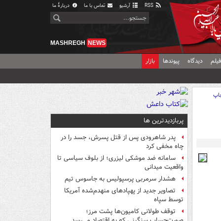
RSS
آرشیو
تماس با ما
دربارهٔ ما
MASHREGH
NEWS
یلم
دیدگاه
پیوندها
بازار
اپ
پربازدیدترین ها
پدر شاهرودی پس از قتل پسرش، جسد را در
چاه مخفی کرد
سامانه ضد موشکی لیزری؛ از بلوف سیاسی تا
واقعیت میدانی
هشدار سرمربی پرسپولیس به جاسوس تیم
تصاویر جدید از پهپادهای منهدم‌شده آمریکا
توسط سپاه
توقف طولانی کامیون‌ها پشت مرز؛
صورت‌حساب سنگینی که به اقتصاد می‌رسد