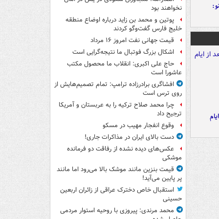
و:
نخواهند بود
پوتین و محمد بن زاید درباره اوضاع منطقه
خلیج فارس گفت‌وگو کردند
قیمت جهانی نفت امروز ۱۶ مرداد
اشکال بزرگ فوتبال ما نتیجه‌گرایی است
حاج علی اکبری: انقلاب ما محصول مکتب
عاشورا است
افشاگری برادرزاده ترامپ: تمام تصمیم‌هایش از
روی ترس است
چرا محمد صلاح ترکیه را به عربستان و آمریکا
ترجیح داد
یام
وقوع انفجار مهیب در مسکو
دست بالای ایران در مذاکرات جاری!
عکس‌های دیده نشده از رفاقت دو فرمانده‌
موشکی
قیمت بنزین مانند موشک بالا می‌رود اما مانند
پر پایین می‌آید!
استقبال خاص دخترک عراقی از زائران اربعین
حسینی
محمد مرندی: پیروزی با روحیه استوار مردمی