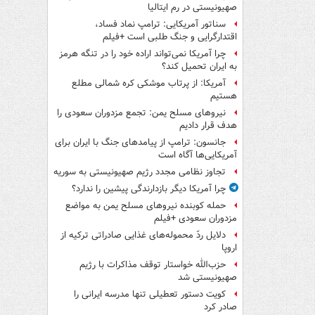
صهیونیستی در رم ایتالیا
سناتور آمریکایی: ترامپ نماد فساد،
اقتدارگرایی و جنگ طلبی است +فیلم
چرا آمریکا نمی‌تواند اراده خود را در تنگه هرمز
به ایران تحمیل کند؟
آمریکا: از پرتاب موشکی کره شمالی مطلع
هستیم
نیروهای مسلح یمن: تجمع مزدوران سعودی را
هدف قرار دادیم
جانسون: ترامپ از پیامدهای جنگ با ایران برای
آمریکایی‌ها آگاه است
تجاوز نظامی مجدد رژیم صهیونیستی به سوریه
چرا آمریکا دیگر بازدارندگی پیشین را ندارد؟
حمله کوبنده نیروهای مسلح یمن به مواضع
مزدوران سعودی +فیلم
دلایل ردّ محموله‌های غذایی صادراتی ترکیه از
اروپا
حزب‌الله خواستار توقف مذاکرات با رژیم
صهیونیستی شد
کویت دستور تعطیلی تنها مدرسه ایرانی را
صادر کرد