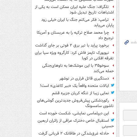
تلگراف: جنگ علیه ایران ممکن است به یکی از
اشتباهات تاریخ تبدیل شود
ترامپ: فکر می‌کنم جنگ با ایران خیلی زود
پایان می‌یابد
چرا محمد صلاح ترکیه را به عربستان و آمریکا
ترجیح داد
برخورد پراید با تیر برق ۲ فوتی بر جای گذاشت
نیویورک تایمز فاش کرد: کارگروه ویژه سیا برای
تفرقه افکنی در کوبا
سوخو۳۵ با این موشک‌ها به ناوهای‌جنگی
حمله می‌کند
دستگیری قاتل فراری در نوشهر
ایالات متحده واقعاً یک «ببر کاغذی» است!
نمایی زیبا از تنگه کریان جزیره قشم
رکوردشکنی پیش‌فروش جدیدترین گوشی‌های
تاشوی سامسونگ
این دیپلماسی نمایشی، شکست خورده است
استقبال خاص دخترک عراقی از زائران اربعین
حسینی
حادثه غرق‌شدگی در طاقانک ۲ قربانی گرفت