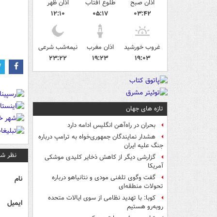
اذان صبح
طلوع آفتاب
اذان ظهر
۱۲:۱۰
۰۵:۱۷
۰۳:۴۲
غروب خورشید
اذان مغرب
نیمه‌شب شرعی
۲۳:۲۲
۱۹:۲۳
۱۹:۰۳
تازه های جهان
بحران در راه‌آهن انگلیس ادامه دارد
هشدار نمایندگان جمهوری‌خواه به ترامپ درباره
جنگ علیه ایران
نظر شم
گزارشی دیگر از کاهش ذخایر کلیدی موشکی
آمریکا
گفت وگوی تلفنی مودی و نتانیاهو درباره
نام
تحولات منطقه‌ای
کوبا: با تهدید نظامی از سوی ایالات متحده
ایمیل
روبه‌رو هستیم