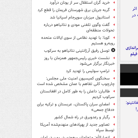
خرید گران استقلال سر از یونان درآورد
گربه جریان برق شهرستان فریمان را قطع کرد
استانبول میزبان سوپرجام اسپانیا شد
گفت وگوی تلفنی مودی و نتانیاهو درباره
تحولات منطقه‌ای
کوبا: با تهدید نظامی از سوی ایالات متحده
روبه‌رو هستیم
یراندازی
توسل رفیق آرژانتینی نتانیاهو به سرکوب
فیلم
نشست خبری رئیس‌جمهور همزمان با روز
خبرنگار برگزار می‌شود
ترامپ سوئیس را تهدید کرد
سخنگوی کمیسیون امنیت ملی مجلس:
چارچوب کلی تفاهم با عمان مشخص شده است
طالبان: داعش را به طور کامل در افغانستان
سرکوب کردیم
امضای سران پاکستان، عربستان و ترکیه برای
«دفاع جمعی»
رگبار و رعدوبرق در راه شمال کشور
تصاویر جدید از پهپادهای منهدم‌شده آمریکا
توسط سپاه
انصارالله: متجاوزان سعودی در یمن در امان