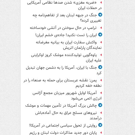
«ضربه مغزی» شدن صدها نظامی آمریکایی
در حملات ایران
جنگ در جبهه لبنان بعد از تفاهم‌نامه چه
تغییری کرده؟
ترامپ در حال سوختن در آتشی خودساخته
ایران را تست نکنید! جاده‌ی خشم ایران!
واکنش سفارت ایران به بیانیه مغرضانه
نمایندگان پارلمان اتریش
یاوه‌گویی تولیدکننده موشک کروز اوکراینی
علیه ایران
جنگ با ایران، آمریکا را به دشمن جهان تبدیل
کرد
یمن: نقشه عربستان برای حمله به صنعاء را در
نطفه خفه کردیم
آمریکا اوایل شهریور میزبان مجمع آژانس
انرژی اتمی می‌شود
چالش بزرگ آمریکا در تأمین مهمات و موشک
نیروهای مسلح عراق به حال آماده‌باش
درآمدند
روایتی از تحول سیاسی اجتماعی در آمریکا!
پایان دور جدید مذاکرات دولت لبنان و رژیم