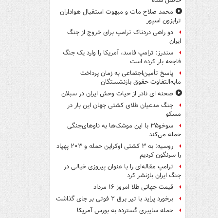
حاصل شده
محمد صلاح مات و مبهوت استقبال هواداران
ترابزون اسپور
دو راهی دردناک ترامپ برای خروج از جنگ
ایران
سندرز: ترامپ فاسد، آمریکا را وارد یک جنگ
فاجعه بار کرده است
پاسخ تأمین‌اجتماعی به زمان پرداخت
مابه‌التفاوت حقوق بازنشستگان
صحنه ای نادر از حیات وحش ایران در سبلان
جنگ مدعیان طلای کشتی جهان این بار در
مسکو
سوخو۳۵ با این موشک‌ها به ناوهای‌جنگی
حمله می‌کند
روسیه: به ۳ کشتی اوکراین حمله و ۲۰۳ پهپاد
را سرنگون کردیم
ترامپ مقاله‌ای را با عنوان پیروزی خیالی در
جنگ ایران بازنشر کرد
قیمت جهانی طلا امروز ۱۶ مرداد
برخورد پراید با تیر برق ۲ فوتی بر جای گذاشت
حمله سایبری گسترده به بورس آمریکا