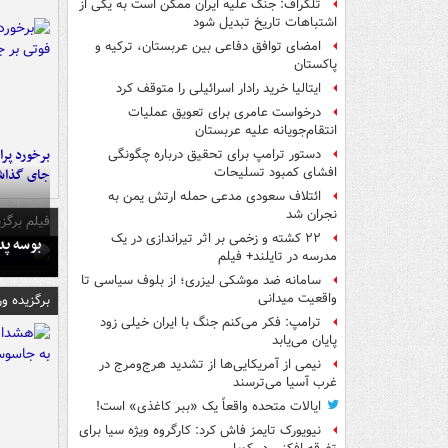
تلگراف: جنگ علیه ایران ممکن است به یکی از
اشتباهات تاریخ تبدیل شود
امضای توافق دفاعی بین عربستان، ترکیه و
پاکستان
ایتالیا خرید رادار اسرائیلی را متوقف کرد
درخواست عامری برای تعویق عملیات
انتقام‌جویانه علیه عربستان
دستور ترامپ برای تحقیق درباره چگونگی
افشای کمبود تسلیحات
جای گذا
ائتلاف سعودی مدعی حمله ارتش یمن به
نجران شد
فیلم برگزی
۲۲ کشته و زخمی بر اثر تیراندازی در یک
بوسه‌ پ
مدرسه در تایلند+ فیلم
سامانه ضد موشکی لیزری؛ از بلوف سیاسی تا
واقعیت میدانی
برگزیده و
ترامپ: فکر می‌کنم جنگ با ایران خیلی زود
پایان می‌یابد
نیمی از آمریکایی‌ها از تشدید هرج‌ومرج در
غرب آسیا می‌ترسند
ایالات متحده واقعاً یک «ببر کاغذی» است!
نیویورک تایمز فاش کرد: کارگروه ویژه سیا برای