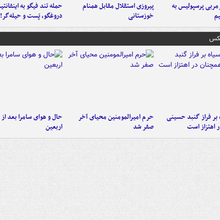
ربی پرسپولیس به
پیروزی استقلال مقابل همنام
حمله تند فیگو به اینفانتین
م
خوزستانی
دروغگو، پَست‌ و حیله‌گر!
عکس
 بر فراز گنبد حسینی
حرم امیرالمومنین محیای آخر
حال و هوای سامرا بعد از ا
 اهتزاز است
صفر شد
اربعین