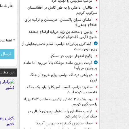
ترامپ سوئیس را تهدید کرد
نظر شما 
طالبان: داعش را به طور کامل در افغانستان
سرکوب کردیم
امضای سران پاکستان، عربستان و ترکیه برای
«دفاع جمعی»
پوتین و محمد بن زاید درباره اوضاع منطقه
خلیج فارس گفت‌وگو کردند
*
لطفا عدد م
افشاگری برادرزاده ترامپ: تمام تصمیم‌هایش از
روی ترس است
وقوع انفجار مهیب در مسکو
قیمت بنزین مانند موشک بالا می‌رود اما مانند
پر پایین می‌آید!
این مطالب
دو راهی دردناک ترامپ برای خروج از جنگ
ایران
سندرز: ترامپ فاسد، آمریکا را وارد یک جنگ
فاجعه بار کرده است
روسیه: به ۳ کشتی اوکراین حمله و ۲۰۳ پهپاد
را سرنگون کردیم
ترامپ مقاله‌ای را با عنوان پیروزی خیالی در
جنگ ایران بازنشر کرد
رگبار و رع
حمله سایبری گسترده به بورس آمریکا
کشور