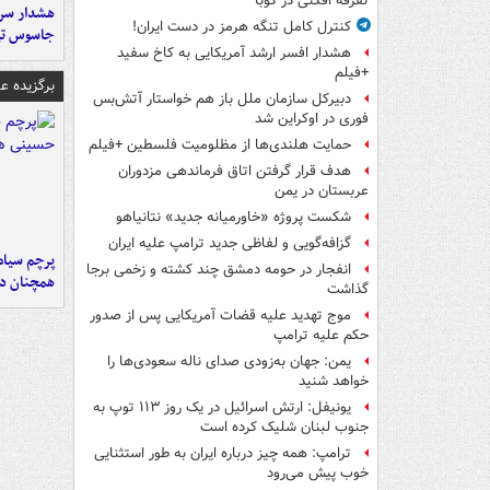
تفرقه افکنی در کوبا
هشدار سرم
کنترل کامل تنگه هرمز در دست ایران!
جاسوس تی
هشدار افسر ارشد آمریکایی به کاخ سفید
+فیلم
برگزیده 
دبیرکل سازمان ملل باز هم خواستار آتش‌بس
فوری در اوکراین شد
حمایت هلندی‌ها از مظلومیت فلسطین +فیلم
هدف قرار گرفتن اتاق‌ فرماندهی مزدوران
عربستان در یمن
شکست پروژه «خاورمیانه جدید» نتانیاهو
گزافه‌گویی و لفاظی جدید ترامپ علیه ایران
پرچم سیاه
انفجار در حومه دمشق چند کشته و زخمی برجا
همچنان در
گذاشت
موج تهدید علیه قضات آمریکایی پس از صدور
حکم علیه ترامپ
یمن: جهان به‌زودی صدای ناله سعودی‌ها را
خواهد شنید
یونیفل: ارتش اسرائیل در یک روز ۱۱۳ توپ به
جنوب لبنان شلیک کرده است
ترامپ: همه چیز درباره ایران به طور استثنایی
خوب پیش می‌رود