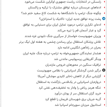
زلنسکی در انتخابات ریاست جمهوری اوکراین شکست می‌خورد
ادعاهای عربستان درباره توافق مشترک با ترکیه و پاکستان
چگونه جنگ ترامپ با دانشگاه‌ها به شکست کاخ سفید ختم شد؟
پشت پرده توافق جدید ایران؛ تاکتیک یا استراتژی؟
ادعای تکراری ترامپ درمورد تمایل ایران برای دستیابی به توافق
گرد و غبار آسمان قم را تیره می‌کند
وزیران صهیونیست خواستار از سرگیری جنگ نابودی غزه شدند
تلاش پزشکان استقلال برای رساندن چشمی به هفته اول لیگ برتر
بحران در راه‌آهن انگلیس ادامه دارد
هشدار نمایندگان جمهوری‌خواه به ترامپ درباره جنگ علیه ایران
وینگر آفریقایی پرسپولیس ماندنی شد
ترافیک سنگین در محورهای خروجی مازندران
درگیر شدن گردشگر اسپانیایی با نظامی صهیونیست
گزارشی دیگر از کاهش ذخایر کلیدی موشکی آمریکا
دروازه‌بان اسپانیایی در یک‌قدمی بازگشت به استقلال
تنگه هرمز ریاض را وادار به تخفیف‌دهی نفتی کرد
خرید گران استقلال سر از یونان درآورد
گربه جریان برق شهرستان فریمان را قطع کرد
استانبول میزبان سوپرجام اسپانیا شد