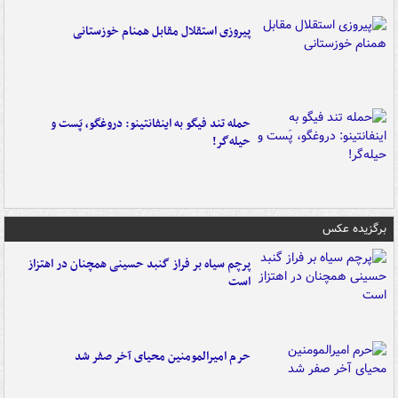
پیروزی استقلال مقابل همنام خوزستانی
حمله تند فیگو به اینفانتینو: دروغگو، پَست‌ و
حیله‌گر!
برگزیده عکس
پرچم سیاه بر فراز گنبد حسینی همچنان در اهتزاز
است
حرم امیرالمومنین محیای آخر صفر شد