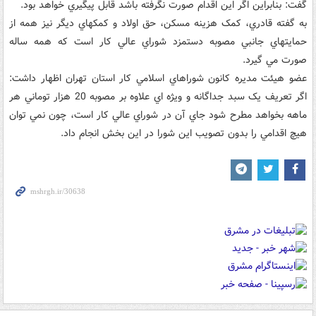
گفت: بنابراين اگر اين اقدام صورت نگرفته باشد قابل پيگيري خواهد بود.
به گفته قادري، کمک هزينه مسکن، حق اولاد و کمکهاي ديگر نيز همه از
حمايتهاي جانبي مصوبه دستمزد شوراي عالي کار است که همه ساله
صورت مي گيرد.
عضو هيئت مديره کانون شوراهاي اسلامي کار استان تهران اظهار داشت:
اگر تعريف يک سبد جداگانه و ويژه اي علاوه بر مصوبه 20 هزار توماني هر
ماهه بخواهد مطرح شود جاي آن در شوراي عالي کار است، چون نمي توان
هيچ اقدامي را بدون تصويب اين شورا در اين بخش انجام داد.