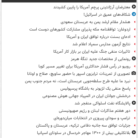
معترضان آرژانتینی پرچم آمریکا را پایین کشیدند
شکاف‌های عمیق در اسرائیل!
هشدار مقام ارشد یمن به عربستان سعودی
اردوغان: توافقنامه مکه پذیرای مشارکت کشورهای دوست است
ادعای بسنت درباره توافق ایران و آمریکا
نتایج آزمون مدارس سمپاد اعلام شد
تاثیرات منفی جنگ علیه ایران بر بازار کار آمریکا
رونمایی از مختصات جدید تنگۀ هرمز
روبیو در رأس فشار حداکثری آمریکا برای تغییر مسیر کوبا
تصویری از تمرینات ترابزون اسپور با حضور ساویچ، صلاح و اونانا
نبرد ما علیه طرح سلطه‌جویی عربستان است، نه مردم جنوب یمن
پاسخ منفی یک لژیونر به باشگاه پرسپولیس
درخشش جوانان ایران در المپیاد جهانی هوش مصنوعی
پالایشگاه نفت اسلواکی منفجر شد
دور هفتم مذاکرات لبنان و رژیم صهیونیستی
ترامپ و سودای پیروزی در انتخابات میان‌دوره‌ای
جزئیات توافق سه جانبه دفاعی ترکیه، عربستان و پاکستان
بلاتکلیفی بیش از ۱۳۰۰ مهاجر خردسال در سئوتای اسپانیا