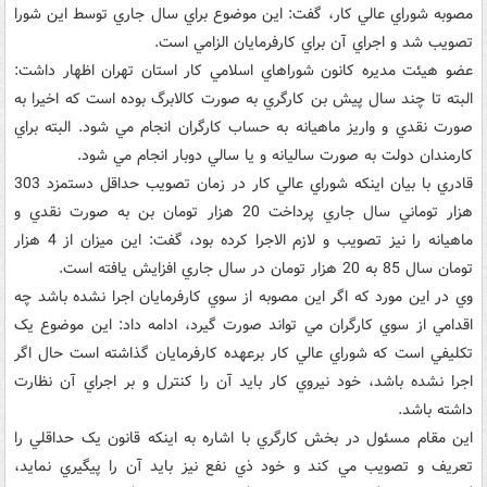
مصوبه شوراي عالي کار، گفت: اين موضوع براي سال جاري توسط اين شورا
تصويب شد و اجراي آن براي کارفرمايان الزامي است.
عضو هيئت مديره کانون شوراهاي اسلامي کار استان تهران اظهار داشت:
البته تا چند سال پيش بن کارگري به صورت کالابرگ بوده است که اخيرا به
صورت نقدي و واريز ماهيانه به حساب کارگران انجام مي شود. البته براي
کارمندان دولت به صورت ساليانه و يا سالي دوبار انجام مي شود.
قادري با بيان اينکه شوراي عالي کار در زمان تصويب حداقل دستمزد 303
هزار توماني سال جاري پرداخت 20 هزار تومان بن به صورت نقدي و
ماهيانه را نيز تصويب و لازم الاجرا کرده بود، گفت: اين ميزان از 4 هزار
تومان سال 85 به 20 هزار تومان در سال جاري افزايش يافته است.
وي در اين مورد که اگر اين مصوبه از سوي کارفرمايان اجرا نشده باشد چه
اقدامي از سوي کارگران مي تواند صورت گيرد، ادامه داد: اين موضوع يک
تکليفي است که شوراي عالي کار برعهده کارفرمايان گذاشته است حال اگر
اجرا نشده باشد، خود نيروي کار بايد آن را کنترل و بر اجراي آن نظارت
داشته باشد.
اين مقام مسئول در بخش کارگري با اشاره به اينکه قانون يک حداقلي را
تعريف و تصويب مي کند و خود ذي نفع نيز بايد آن را پيگيري نمايد،