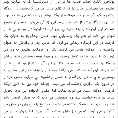
پوتاچري اتفاق افتاد. صرب ها فراريان از سربرنيتسا را، به عبارت بهتر
هلندي ها بوسنيايي هايي را که از ظلم صرب ها مي گريختند، در اردوگاه
پوتاچري گرد آورده بودند. فرمانده اردوگاه پوتاچري يک نظامي هلندي بود.
در اين اردوگاه بيش از ده هزار بوسنيايي زندگي مي‌کرد. حسن نوهانويچ
هم در اين اردوگاه وظيفه مترجمي بين فرمانده اردوگاه و بوسنيايي ها را
انجام مي داد. او هم يک بوسنيايي بود. حسن نوهانويچ به عنوان يک
کارمند در اين اردوگاه زندگي مي‌کرد، اما مادر، پدر و برادرش به عنوان
پناهنده در اردوگاه اقامت مي کردند. يک روز فرمانده هلندي به وي مي
گويد که با صرب ها به توافق رسيده اند و فردا همه بوسنيايي هاي ساکن
اردوگاه را به صرب ها تسليم مي کنند و تنها آن دسته از بوسنيايي هايي
که کارمند اردوگاه هستند، مي توانند بمانند و وظيفه اعلام اين مطلب به
بوسنيايي هاي ساکن اردوگاه را به حسن نوهانويچ مي سپارد. حسن خود را
در درون يک تراژدي وحشتناک مي بيند. چونکه خود وي به دليل اينکه
کارمند اردوگاه است، مي تواند بماند، اما اعضاي خانواده اش فردا تحويل
صرب ها داده خواهند شد. وي همچنين مي داند که به محض تحويل داده
شدن به صرب ها، همگي کشته مي شوند. موضوع را با پدرش در ميان مي
گذارد و مي گويد که وي نيز مايل است با آنها برود. اما پدرش به او مي
گويد که تو بايد اينجا بماني و هر آنچه که در اينجا اتفاق مي افتد به