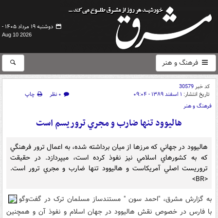
دوشنبه ۱۹ مرداد ۱۴۰۵ -
Aug 10 2026
فرهنگ و هنر
کد خبر
30579
تاریخ انتشار:
۱ اسفند ۱۳۸۹ - ۰۹:۰۴
۰ نظر
چاپ
فرهنگ و هنر
هاليوود تنها ضارب و مجري تروريسم است
هاليوود در جهاني که مرزها از ميان برداشته شده، به اعمال ترور فرهنگي
که به کشورهاي اسلامي نيز نفوذ کرده است، مي‏پردازد. در حقيقت
تروريست اصلي آمريکاست و هاليوود تنها ضارب و مجري ترور است.
<BR>
به گزارش مشرق، "احمد سون " مستندساز مسلمان ترک در گفت‌وگو
با فارس در خصوص نقش هاليوود در جهان اسلام و نفوذ آن و همچنين