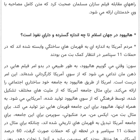
راههاي مقابله فيلم سازان مسلمان صحبت کرد که متن کامل مصاحبه با
وي خدمتتان ارائه مي شود.
* هاليوود در جهان اسلام تا چه اندازه گسترده و داراي نفوذ است؟
* مردم آمريکا به اندازه اي به قهرمان هاي ساختگي وابسته شده اند که در
حملات 11 سپتامبر در انتظار کمک بت من بودند
سون: وقتي مي گوييم هاليوود، به طور طبيعي در بدو امر فيلم هايي در
ذهن مان تداعي مي شود که از سوي آمريکا کارگرداني شده‌اند. اين امر
درست است. امريکا از طريق هاليوود به جامعه خود ساختاري اجتماعي را
ارائه مي‌کند. براي مثال جامعه آمريکا که از مليت هاي مختلف تشکيل
شده، توسط فرهنگي که از سوي هاليوود توليد شده، آمريکايي مي شود. به
همراه اينها، هاليوود براي اين جامعه قهرمان هايي نيز توليد مي کند. براي
مثال بت من، ايکس من، مرد عنکبوتي، سوپرمن براي اين جامعه، براي
جامعه آمريکا تبديل به قهرمان هاي تاريخي شده اند، چنانکه براي مثال در
حملات 11 سپتامبر و در لحظه اي که حملات صورت گرفت، 60 درصد
آمريکايي ها منتظر بودند که سوپرمن بيايد و آنها را نجات دهد، يعني