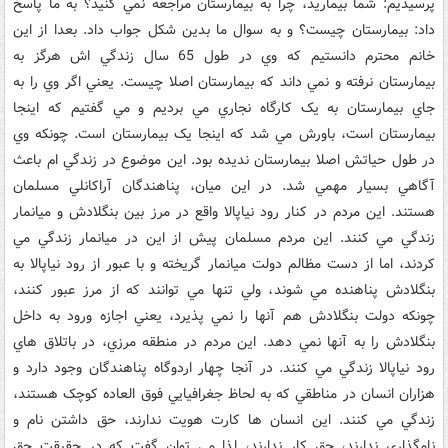
پرسيديم: شما بيماريد، چرا به بيمارستان مراجعه نمي کنيد؟ به ما پاسخ
داد: بيمارستان چيست؟ و به سوال ما بدين شکل جواب داد. بعدا از اين
خانم محترم دانستيم که وي در طول 65 سال زندگي اش هرگز به
بيمارستان نرفته و نمي داند که بيمارستان اصلا چيست. يعني اگر وي را به
جاي بيمارستان به يک کارگاه نجاري مي برديم و مي گفتيم که اينجا
بيمارستان است، باورش مي شد که اينجا يک بيمارستان است. چونکه وي
در طول حياتش اصلا بيمارستان نديده بود. اين موضوع در زندگي ام باعث
آگاهي بسيار مهمي شد. در اين ميان، پناهندگان آراکانلي مسلمان
هستند. اين مردم در کنار رود نياپالا واقع در مرز بين بنگلادش و ميانمار
زندگي مي کنند. اين مردم مسلمان پيش از اين در ميانمار زندگي مي
کردند، اما از دست مظالم دولت ميانمار گريخته و با عبور از رود نياپالا به
بنگلادش پناهنده مي شوند، ولي تنها مي توانند که از مرز عبور کنند،
چونکه دولت بنگلادش هم آنها را نمي پذيرد، يعني اجازه ورود به داخل
بنگلادش را به آنها نمي دهد. اين مردم در منطقه مرزي، در باتلاق هاي
رود نياپالا زندگي مي کنند. در آنجا چهار اردوگاه پناهندگان وجود دارد و
هزاران انسان در مناطقي که به لحاظ جغرافيايي فوق العاده کوچک هستند،
زندگي مي کنند. اين انسان ها کارت هويت ندارند، حق داشتن نام و
نامگذاري ندارند، حق کار ندارند، لذا مي توان گفت که در حقيقت حق