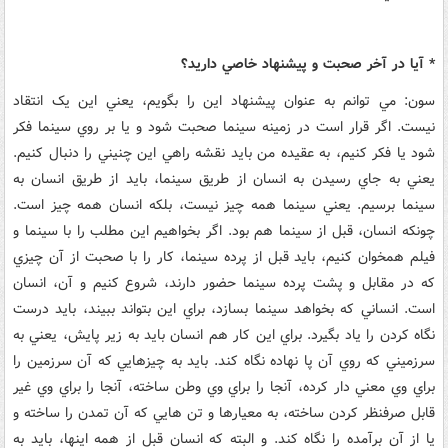
* آيا در آخر صحبت و پيشنهاد خاصي داريد؟
سون: مي توانم به عنوان پيشنهاد اين را بگويم، يعني اين يک انتقاد
نيست. اگر قرار است در زمينه سينما صحبت شود و يا بر روي سينما فکر
شود يا فکر کنيم، به عقيده من بايد نقشه راهي اين چنيني را دنبال کنيم.
يعني به جاي رسيدن به انسان از طريق سينما، بايد از طريق انسان به
سينما برسيم. يعني سينما همه چيز نيست، بلکه انسان همه چيز است.
چونکه انسان، قبل از سينما هم بود. اگر بخواهيم اين مطلب را با سينما و
فيلم همخوان کنيم، بايد قبل از پرده سينما، کار را با صحبت از آن چيزي
که در مقابل و پشت پرده سينما حضور دارند، شروع کنيم و آن، انسان
است. انساني که بخواهد سينما بسازد، براي اين بتواند ببيند، بايد درست
نگاه کردن را ياد بگيرد. براي اين کار هم انسان بايد به زير پايش، يعني به
سرزميني که روي آن پا نهاده نگاه کند. بايد به چيزهايي که آن سرزمين را
براي وي معني دار کرده، آنجا را براي وي وطن ساخته، آنجا را براي وي غير
قابل صرفنظر کردن ساخته، به معيارها و تن هايي که آن تمدن را ساخته و
يا از آن برآمده را نگاه کند. و البته که انسان قبل از همه اينها، بايد به