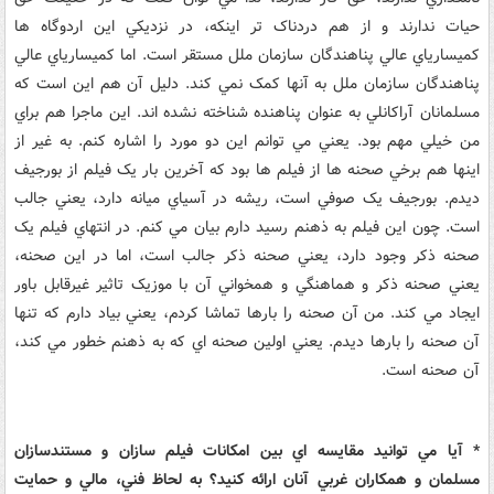
حيات ندارند و از هم دردناک تر اينکه، در نزديکي اين اردوگاه ها
کميسارياي عالي پناهندگان سازمان ملل مستقر است. اما کميسارياي عالي
پناهندگان سازمان ملل به آنها کمک نمي کند. دليل آن هم اين است که
مسلمانان آراکانلي به عنوان پناهنده شناخته نشده اند. اين ماجرا هم براي
من خيلي مهم بود. يعني مي توانم اين دو مورد را اشاره کنم. به غير از
اينها هم برخي صحنه ها از فيلم ها بود که آخرين بار يک فيلم از بورجيف
ديدم. بورجيف يک صوفي است، ريشه در آسياي ميانه دارد، يعني جالب
است. چون اين فيلم به ذهنم رسيد دارم بيان مي کنم. در انتهاي فيلم يک
صحنه ذکر وجود دارد، يعني صحنه ذکر جالب است، اما در اين صحنه،
يعني صحنه ذکر و هماهنگي و همخواني آن با موزيک تاثير غيرقابل باور
ايجاد مي کند. من آن صحنه را بارها تماشا کردم، يعني بياد دارم که تنها
آن صحنه را بارها ديدم. يعني اولين صحنه اي که به ذهنم خطور مي کند،
آن صحنه است.
* آيا مي توانيد مقايسه اي بين امکانات فيلم سازان و مستندسازان
مسلمان و همکاران غربي آنان ارائه کنيد؟ به لحاظ فني، مالي و حمايت