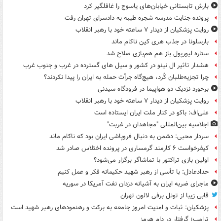
بارش تابستانی خیابان‌های یاسوج را غافلگیر کرد
پرونده جنایت مدرسه شجره طیبه به دادسرای تهران رفت
روایت پزشکیان از دیدار ۷ ساعته خود با رهبر انقلاب
بارسلونا در جذب هری کین ناکام ماند
ستاره لیورپول باز هم هم‌بازی صلاح شد
هشدار تاثیر ال نینو در کشور و سیل های گسترده در غرب و جنوب غرب
چرا تجزیه‌طلبان کُرد، هیچ‌گاه جرأت حمله به ایران را پیدا نکردند؟
برخورد نزدیک دو هواپیما در فرودگاه سیدنی
روایت پزشکیان از دیدار ۷ ساعته خود با رهبر انقلاب
علی‌اف: باکو در کنار ملت ایران ایستاده است
اجلاسیه بین‌المللی "مجاهدان در غربت"
سردار محبی: دشمن به دنبال فروپاشی ایران بود که ناکام ماند
کیفرخواست ۶ کارمند گرمساری در پرونده اختلاس صادر شد
اولین بازی تراکتور با تماشاگر برگزار می‌شود؟
حدادعادل: با تأسی از رهبر شهید حکیمانه فکر و عمل کنیم
ماجرای ضربه ایران به آشیانه دزدان نفت آمریکا در سوریه
قابی زیبا از تونل برفی لالون تهران
پزشکیان: ثبات و امنیت امروز جامعه به برکت و رهنمودهای رهبر شهید است
ترامپ؛ گرفتار در دام هرمز