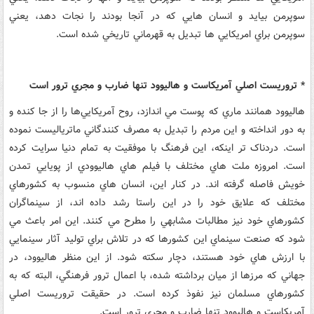
سوپرمن بيايد و انسان هايي که در آنجا بودند را نجات دهد، يعني
سوپرمن براي امريکايي ها تبديل به قهرماني تاريخي شده است.
* تروريست اصلي آمريکاست و هاليوود تنها ضارب و مجري ترور است
هاليوود همانند ماري که پوست مي اندازد، روح آمريکايي‌ها را از جا کنده و
به دور انداخته و اين مردم را تبديل به مصرف کنندگاني ماترياليست نموده
است. دردناک تر اينکه، اين فرهنگ با موفقيت به تمام دنيا سرايت کرده
است. امروزه ملت هاي مختلف با فيلم هاي هاليوودي از پويايي تمدن
خويش فاصله گرفته اند. در کنار اين، انسان هاي منسوب به کشورهاي
مختلف که علايق خود را در اين راستا رشد داده اند، از سينماگران
کشورهاي خود نيز مطالبات مشابهي را مطرح مي کنند. اين امر باعث مي
شود که صنعت سينماي اين کشورها که در تلاش براي توليد آثار سينمايي
با ارزش هاي خود هستند، دچار سکته شود. از اين منظر هاليوود، در
جهاني که مرزها از ميان برداشته شده، با اعمال ترور فرهنگي، البته که به
کشورهاي مسلمان نيز نفوذ کرده است. در حقيقت تروريست اصلي
آمريکاست و هاليوود تنها ضارب و مجري ترور است.