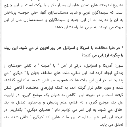
تشريح اندوخته هاي تمدن هايمان بسيار بکر و با برکت است. و اين چيزي
است که سينماگران غربي و شايد مستندسازان آنها، حتي حوصله پرداختن
به آن را ندارند. ما از اين جنبه و سينماگران و مستندسازان مان از اين
جهت مي توانند به غربي ها راه نشان دهند.
* در دنيا مخالفت با آمريکا و اسرائيل هر روز افزون تر مي شود. اين روند
را چگونه ارزيابي مي کنيد؟
سون: آمريکا و اسرائيل، درکي از "من " يا "منيت " با تلقي خودشان از
زندگي ايجاد کرده اند. اين تلقي، ملت هاي مختلف جهان را " ديگري " مي
پندارد. اما در اين اين ملت ها که همواره غير تلقي شده، به کناري گذاشته
شده و مورد ظلم قرار گرفته اند، به کمک ابزارهاي مختلف، آگاهي شکل
گرفته است و در نتيجه اين آگاهي به عنوان يک موضع گيري، در اولويت
اول يک موضع گيري و نه اقدام، عدم پذيرش و بپاخيزي، تبديل به يک
اخلاق مي شود. به اين امر مي توانيم نام " عصيان ديگري " بگذاريم. در
نتيجه اين امر هم، مقاومت اين ملت هايي که "ديگري " تلقي شده اند،
تحقق مي يابد.