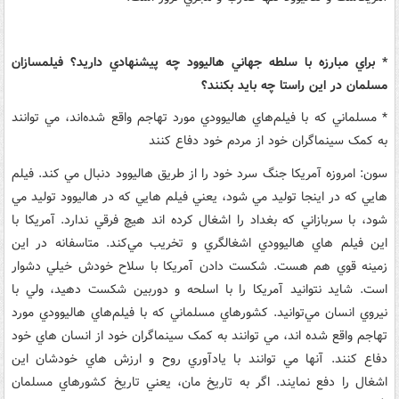
* براي مبارزه با سلطه جهاني هاليوود چه پيشنهادي داريد؟ فيلمسازان
مسلمان در اين راستا چه بايد بکنند؟
* مسلماني که با فيلم‌هاي هاليوودي مورد تهاجم واقع شده‌اند، مي توانند
به کمک سينماگران خود از مردم خود دفاع کنند
سون: امروزه آمريکا جنگ سرد خود را از طريق هاليوود دنبال مي کند. فيلم
هايي که در اينجا توليد مي شود، يعني فيلم هايي که در هاليوود توليد مي
شود، با سربازاني که بغداد را اشغال کرده اند هيچ فرقي ندارد. آمريکا با
اين فيلم هاي هاليوودي اشغالگري و تخريب مي‌کند. متاسفانه در اين
زمينه قوي هم هست. شکست دادن آمريکا با سلاح خودش خيلي دشوار
است. شايد نتوانيد آمريکا را با اسلحه و دوربين شکست دهيد، ولي با
نيروي انسان مي‌توانيد. کشورهاي مسلماني که با فيلم‌هاي هاليوودي مورد
تهاجم واقع شده اند، مي توانند به کمک سينماگران خود از انسان هاي خود
دفاع کنند. آنها مي توانند با يادآوري روح و ارزش هاي خودشان اين
اشغال را دفع نمايند. اگر به تاريخ مان، يعني تاريخ کشورهاي مسلمان