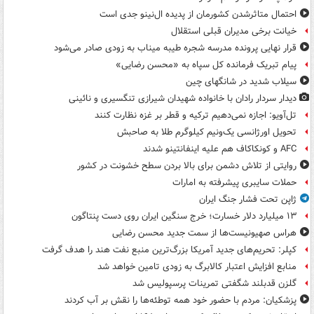
احتمال متاثرشدن کشورمان از پدیده ال‌نینو جدی است
خیانت برخی مدیران قبلی استقلال
قرار نهایی پرونده مدرسه شجره طیبه میناب به زودی صادر می‌شود
پیام تبریک فرمانده کل سپاه به «محسن رضایی»
سیلاب شدید در شانگهای چین
دیدار سردار رادان با خانواده‌ شهیدان شیرازی تنگسیری و نائینی
تل‌آویو: اجازه نمی‌دهیم ترکیه و قطر بر غزه نظارت کنند
تحویل اورژانسی یک‌ونیم کیلوگرم طلا به صاحبش
AFC و کونکاکاف هم علیه اینفانتینو شدند
روایتی از تلاش دشمن برای بالا بردن سطح خشونت در کشور
حملات سایبری پیشرفته به امارات
ژاپن تحت فشار جنگ ایران
۱۳ میلیارد دلار خسارت؛ خرج سنگین ایران روی دست پنتاگون
هراس صهیونیست‌ها از سمت جدید محسن رضایی
کپلر: تحریم‌های جدید آمریکا بزرگ‌ترین منبع نفت هند را هدف گرفت
منابع افزایش اعتبار کالابرگ به زودی تامین خواهد شد
گلزن قدبلند شگفتی تمرینات پرسپولیس شد
پزشکیان: مردم با حضور خود همه توطئه‌ها را نقش بر آب کردند