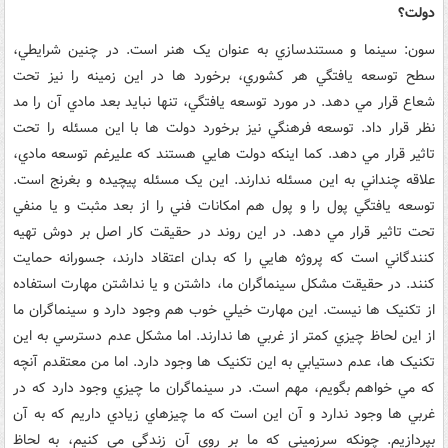
دولت؟
سون: سينما و مستندسازي به عنوان يک هنر است. در چنين شرايطي،
سطح توسعه يافتگي هر کشوري، برخورد ها در اين زمينه را نيز تحت
شعاع قرار مي دهد. در مورد توسعه يافتگي، تنها نبايد بعد مادي آن را مد
نظر قرار داد. توسعه فرهنگي نيز برخورد دولت ها با اين مسئله را تحت
تاثير قرار مي دهد. کما اينکه دولت هايي هستند که عليرغم توسعه مادي،
علاقه چنداني به اين مسئله ندارند. اين يک مسئله پيچيده و بغرنج است.
توسعه يافتگي پول را و پول هم امکانات فني را از بعد مثبت و يا منفي
تحت تاثير قرار مي دهد. در اين روند در حقيقت کار اصل بر دوش تهيه
کنندگاني است که پروژه هايي را که بدان اعتقاد دارند، جسورانه حمايت
کنند. در حقيقت مشکل سينماگران ما، داشتن و يا نداشتن مهارت استفاده
از تکنيک ها نيست. اين مهارت خيلي خوب هم وجود دارد و سينماگران ما
از اين لحاظ چيزي کمتر از غربي ها ندارند. اما مشکل عدم دسترسي به اين
تکنيک ها، عدم دستيابي به اين تکنيک ها وجود دارد. اما من معتقدم آنچه
که مي خواهم بگويم، مهم است. در سينماگران ما چيزي وجود دارد که در
غربي ها وجود ندارد و آن اين است که ما چيزهاي زيادي داريم که به آن
بپردازيم. چونکه سرزميني که ما بر روي آن زندگي مي کنيم، به لحاظ