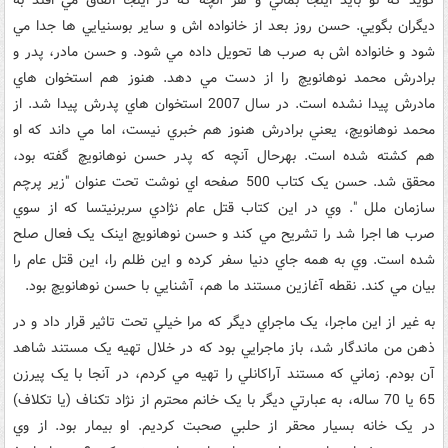
ديگران بگويي. حسن روز بعد از خانواده اش و ساير بوسنيايي ها جدا مي
شود و خانواده اش به صرب ها تحويل داده مي شود. و حسن مادر، پدر و
برادرش محمد نوهانويچ را از دست مي دهد. هنوز هم استخوان هاي
مادرش پيدا نشده است. در سال 2007 استخوان هاي پدرش پيدا شد. از
محمد نوهانويچ، يعني برادرش هنوز هم خبري نيست، اما مي داند که او
هم کشته شده است. بهرحال آنچه که پدر حسن نوهانويچ گفته بود،
محقق شد. حسن يک کتاب 500 صفحه اي نوشت تحت عنوان "زير پرچم
سازمان ملل ". وي در اين کتاب قتل عام نژادي سربرنيتسا که از سوي
صرب ها اجرا شد را تشريح مي کند و حسن نوهانويچ اينک يک فعال صلح
شده است. وي به همه جاي دنيا سفر کرده و اين ظلم را، اين قتل عام را
بيان مي کند. نقطه آغازين مستند ما هم، آشنايي با حسن نوهانويچ بود.
به غير از اين ماجرا، يک ماجراي ديگر که مرا خيلي تحت تاثير قرار داد و در
ذهن من ماندگار شد، باز ماجرايي بود که در خلال تهيه يک مستند شاهد
آن بودم. زماني که مستند آراکانلي را تهيه مي کردم، در آنجا با يک پيرزن
65 يا 70 ساله، به عبارتي ديگر با يک خانم محترم از نژاد تکناف (يا تکلاف)
در يک خانه بسيار محقر از حلبي صحبت کرديم. او بيمار بود. از وي