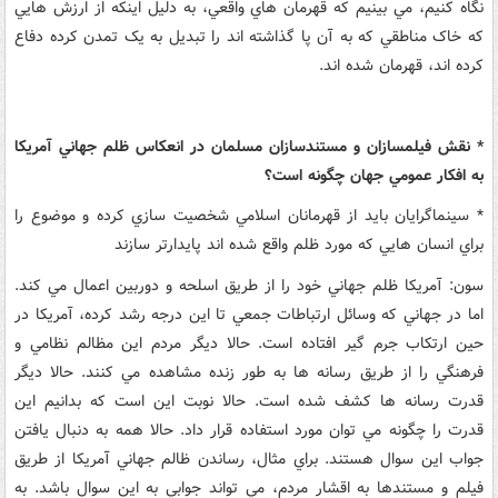
نگاه کنيم، مي بينيم که قهرمان هاي واقعي، به دليل اينکه از ارزش هايي
که خاک مناطقي که به آن پا گذاشته اند را تبديل به يک تمدن کرده دفاع
کرده اند، قهرمان شده اند.
* نقش فيلمسازان و مستندسازان مسلمان در انعکاس ظلم جهاني آمريکا
به افکار عمومي جهان چگونه است؟
* سينماگرايان بايد از قهرمانان اسلامي شخصيت سازي کرده و موضوع را
براي انسان هايي که مورد ظلم واقع شده اند پايدارتر سازند
سون: آمريکا ظلم جهاني خود را از طريق اسلحه و دوربين اعمال مي کند.
اما در جهاني که وسائل ارتباطات جمعي تا اين درجه رشد کرده، آمريکا در
حين ارتکاب جرم گير افتاده است. حالا ديگر مردم اين مظالم نظامي و
فرهنگي را از طريق رسانه ها به طور زنده مشاهده مي کنند. حالا ديگر
قدرت رسانه ها کشف شده است. حالا نوبت اين است که بدانيم اين
قدرت را چگونه مي توان مورد استفاده قرار داد. حالا همه به دنبال يافتن
جواب اين سوال هستند. براي مثال، رساندن ظالم جهاني آمريکا از طريق
فيلم و مستندها به اقشار مردم، مي تواند جوابي به اين سوال باشد. به