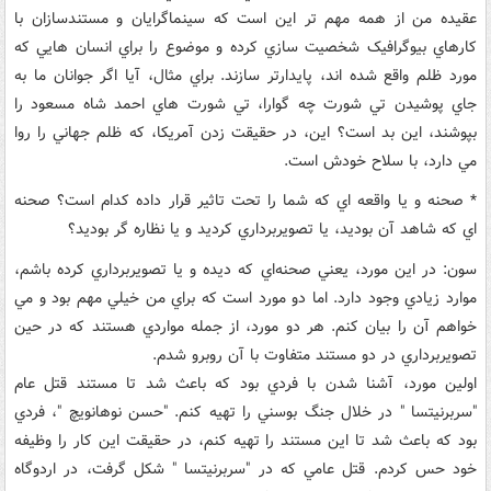
عقيده من از همه مهم تر اين است که سينماگرايان و مستندسازان با
کارهاي بيوگرافيک شخصيت سازي کرده و موضوع را براي انسان هايي که
مورد ظلم واقع شده اند، پايدارتر سازند. براي مثال، آيا اگر جوانان ما به
جاي پوشيدن تي شورت چه گوارا، تي شورت هاي احمد شاه مسعود را
بپوشند، اين بد است؟ اين، در حقيقت زدن آمريکا، که ظلم جهاني را روا
مي دارد، با سلاح خودش است.
* صحنه و يا واقعه اي که شما را تحت تاثير قرار داده کدام است؟ صحنه
اي که شاهد آن بوديد، يا تصويربرداري کرديد و يا نظاره گر بوديد؟
سون: در اين مورد، يعني صحنه‌اي که ديده و يا تصويربرداري کرده باشم،
موارد زيادي وجود دارد. اما دو مورد است که براي من خيلي مهم بود و مي
خواهم آن را بيان کنم. هر دو مورد، از جمله مواردي هستند که در حين
تصويربرداري در دو مستند متفاوت با آن روبرو شدم.
اولين مورد، آشنا شدن با فردي بود که باعث شد تا مستند قتل عام
"سربرنيتسا " در خلال جنگ بوسني را تهيه کنم. "حسن نوهانويچ "، فردي
بود که باعث شد تا اين مستند را تهيه کنم، در حقيقت اين کار را وظيفه
خود حس کردم. قتل عامي که در "سربرنيتسا " شکل گرفت، در اردوگاه