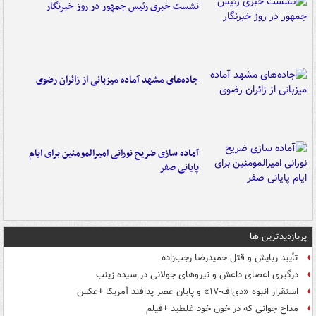
نشست خبری رئیس جمهور در روز خبرنگار
جاده‌های مشهد آماده میزبانی از زائران رضوی
آماده سازی ضریح نورانی امیرالمومنین برای ایام
پایانی صفر
پربازدیدترین ها
تأیید ربایش و قتل حمیدرضا رجب‌زاده
درگیری اعضای داعش و نیروهای جولانی در سیده زینب
استقرار انبوه «دی‌اف‑۱۷» و پایان عصر پدافند آمریکا +عکس
مداح جوانی که در خون خود غلطید +فیلم