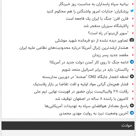
بیانیه سپاه پاسداران به مناسبت روز خبرنگار
پزشکیان: جنایات امروز واشنگتن را هم محکوم کنید
فارن افرز: جنگ با ایران یک فاجعه است
پالایشگاه سیزران منفجر شد
"سوپر ال‌نینو"در راه است؟
تصاویر دیده‌ نشده از دو فرمانده شهید موشکی
هشدار ارشدترین ژنرال آمریکا درباره محدودیت‌های نظامی علیه ایران
مقصد جدید پسر زیدان
ادامه جنگ تا روی کار آمدن دولت جدید در آمریکا!
پاکستان: باید در برابر اسرائیل متحد شویم
لحظه انفجار جایگاه CNG "صحنه" در دوربین مداربسته
فشار هم‌زمان گرانی مواد اولیه و افت تقاضا بر بازار پلاستیک
رقابت ۲۸ والیبالیست برای حضور در فهرست نهایی تیم ملی
کامیون با راننده ۸ ساله در اصفهان توقیف شد
پاسخ معنادار هوافضای سپاه به تهدیدات آمریکایی‌ها
آخرین وضعیت نبرد به روایت مهدی محمدی
حوادث