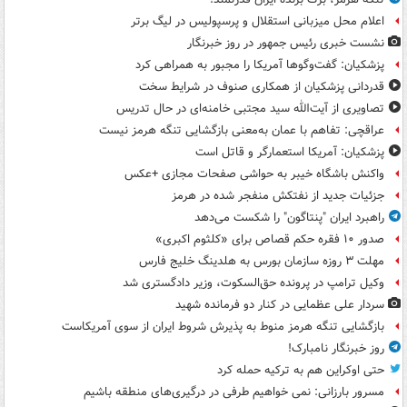
اعلام محل میزبانی استقلال و پرسپولیس در لیگ برتر
نشست خبری رئیس جمهور در روز خبرنگار
پزشکیان: گفت‌وگوها آمریکا را مجبور به همراهی کرد
قدردانی پزشکیان از همکاری صنوف در شرایط سخت
تصاویری از آیت‌الله سید مجتبی خامنه‌ای در حال تدریس
عراقچی: تفاهم با عمان به‌معنی بازگشایی تنگه هرمز نیست
پزشکیان: آمریکا استعمارگر و قاتل است
واکنش باشگاه خیبر به حواشی صفحات مجازی +عکس
جزئیات جدید از نفتکش منفجر شده در هرمز
راهبرد ایران "پنتاگون" را شکست می‌دهد
صدور ۱۰ فقره حکم قصاص برای «کلثوم اکبری»
مهلت ۳ روزه سازمان بورس به هلدینگ خلیج فارس
وکیل ترامپ در پرونده حق‌السکوت، وزیر دادگستری شد
سردار علی عظمایی در کنار دو فرمانده شهید
بازگشایی تنگه هرمز منوط به پذیرش شروط ایران از سوی آمریکاست
روز خبرنگار نامبارک!
حتی اوکراین هم به ترکیه حمله کرد
مسرور بارزانی: نمی خواهیم طرفی در درگیری‌های منطقه باشیم