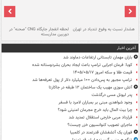
ای
هشدار نسبت به وفوع تندباد در تهران
لحظه انفجار جایگاه CNG "صحنه" در
دس
دوربین مداربسته
ات
آخرین اخبار
باران مهمان تابستانی ارتفاعات دماوند شد
کوبا: فرمان اجرایی ترامپ باعث ایجاد بحران بشردوستانه شده
قیمت طلا و سکه امروز ۱۴۰۵/۰۵/۱۷
ترامپ مجبور به پس‌دادن ۱۰۰ میلیارد دلار از پول تعرفه‌ها شد
آتش سوزی مهیب یک ساختمان ۱۲ طبقه در جاکارتا
پدر لیونل مسی درگذشت
وجود شواهدی مبنی بر بمباران لامرد با فسفر
چرا بیت المال باید خرج مجرمان امنیتی شود؟
قرارداد مربی خارجی استقلال تمدید شد
ماجرای تصویب کنوانسیون خزر چیست؟
فوران یک آتشفشان قدرتمند در کلمبیا
تنگه هرمز، برگ برنده ایران قدرتمند!