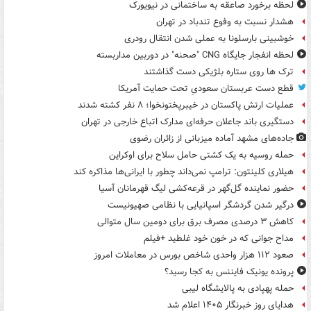
لحظه برخورد صاعقه به ساختمانی در نیویورک
هشدار نسبت به وفوع تندباد در تهران
خوشبینی بارسلونا به عملی شدن انتقال رودری
لحظه انفجار جایگاه CNG "صحنه" در دوربین مداربسته
ترک ها روی ستاره بلژیکی دست گذاشتند
قطع دست عربستان سعودیِ تحت حمایت آمریکا
عملیات ارتش پاکستان در خیبرپختونخوا؛ ۸ نفر کشته شدند
دستگیری باند جاعلان حرفه‌ای مدارک اتباع خارجی در تهران
جاده‌های مشهد آماده میزبانی از زائران رضوی
حمله روسیه به یک کشتی حامل سلاح برای اوکراین
هیلاری کلینتون: ترامپ نمی‌داند چطور با ایرانی‌ها مذاکره کند
حضور نماینده گل‌گهر در قرعه‌کشی لیگ قهرمانان آسیا
درگیر شدن گردشگر اسپانیایی با نظامی صهیونیست
کاهش ۳ درصدی مصرف برق برای دومین سال متوالی
مداح جوانی که در خون خود غلطید +فیلم
صعود ۱۱۲ هزار واحدی شاخص بورس در معاملات امروز
پرونده یونیک فایننس به کجا رسید؟
حمله پهپادی به پالایشگاه لیبی
هدایای روز خبرنگار ۱۴۰۵ اعلام شد