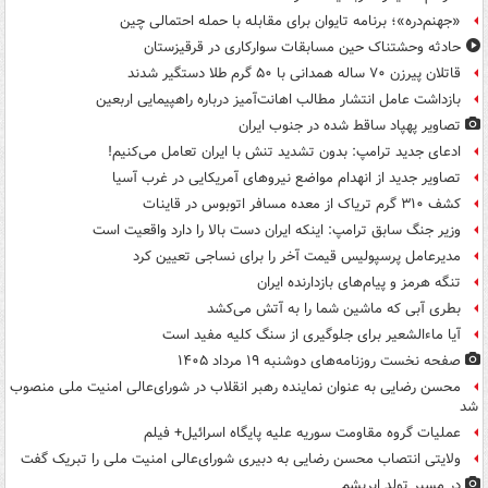
«جهنم‌دره»؛ برنامه تایوان برای مقابله با حمله احتمالی چین
حادثه وحشتناک حین مسابقات سوارکاری در قرقیزستان
قاتلان پیرزن ۷۰ ساله همدانی با ۵۰ گرم طلا دستگیر شدند
بازداشت عامل انتشار مطالب اهانت‌آمیز درباره راهپیمایی اربعین
تصاویر پهپاد ساقط شده در جنوب ایران
ادعای جدید ترامپ: بدون تشدید تنش با ایران تعامل می‌کنیم!
تصاویر جدید از انهدام مواضع نیروهای آمریکایی در غرب آسیا
کشف ۳۱۰ گرم تریاک از معده مسافر اتوبوس در قاینات
وزیر جنگ سابق ترامپ: اینکه ایران دست بالا را دارد واقعیت است
مدیرعامل پرسپولیس قیمت آخر را برای نساجی تعیین کرد
تنگه هرمز و پیام‌های بازدارنده ایران
بطری آبی که ماشین شما را به آتش می‌کشد
آیا ماءالشعیر برای جلوگیری از سنگ کلیه مفید است
صفحه نخست روزنامه‌های دوشنبه ۱۹ مرداد ۱۴۰۵
محسن رضایی به عنوان نماینده رهبر انقلاب در شورای‌عالی امنیت ملی منصوب
شد
عملیات گروه مقاومت سوریه علیه پایگاه اسرائیل+ فیلم
ولایتی انتصاب محسن رضایی به دبیری شورای‌عالی امنیت ملی را تبریک گفت
در مسیر تولد ابریشم