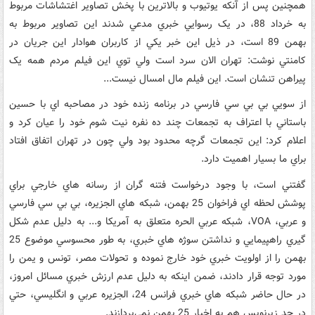
همچنين پس از آنکه يوتيوب و بالاترين با پخش تصاوير اغتشاشات مربوط
به خرداد 88، در يک رسوايي خبري مدعي شدند اين تصاوير مربوط به
بهمن 89 است، در ذيل اين خبر يکي از کاربران هوادار اين جريان در
کامنتي نوشت: تهران الان سرد است ولي توي اين فيلم مردم همه يک
پيراهن تنشان است. اين فيلم مال امسال نيست...
از سويي بي بي سي فارسي در برنامه زنده خود در مصاحبه اي با حسين
باستاني با اعتراف به تجمعات چند ده نفره نيت شوم خود را عيان کرد و
اعلام کرد: اين تجمعات گرچه محدود بود ولي چون در تهران اتفاق افتاد
براي ما بسيار اهميت دارد.
گفتني است، با وجود درخواست فتنه گران از رسانه هاي خارجي براي
پوشش لحظه اي فراخوان 25 بهمن، شبکه هاي الجزيره، بي بي سي فارسي
و عربي، VOA، شبکه عربي الحره متعلق به آمريکا و... به دليل عدم شکل
گيري راهپيمايي و نداشتن سوژه هاي خبري، به طور محسوسي موضوع 25
بهمن را از اولويت خبري خود خارج نموده و تحولات مصر، تونس و يمن را
مورد توجه قرار دادند، ضمن اينکه به دليل عدم ارزش خبري مسائل امروز،
در حال حاضر شبکه هاي خبري فرانس 24، الجزيره عربي و انگليسي، حتي
در حد زيرنويس هم به اخبار 25 بهمن نمي‌پردازند.