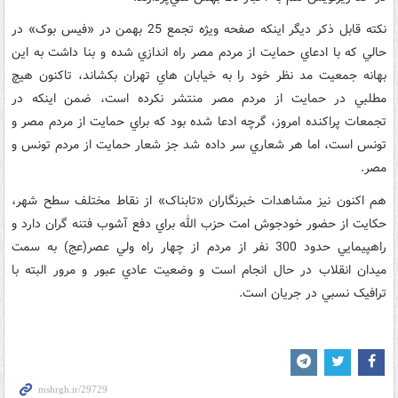
نکته قابل ذکر ديگر اينکه صفحه ويژه تجمع 25 بهمن در «فيس بوک» در
حالي که با ادعاي حمايت از مردم مصر راه‌ اندازي شده و بنا داشت به اين
بهانه جمعيت مد نظر خود را به خيابان هاي تهران بکشاند، تاکنون هيچ
مطلبي در حمايت از مردم مصر منتشر نکرده است، ضمن اينکه در
تجمعات پراکنده امروز، گرچه ادعا شده بود که براي حمايت از مردم مصر و
تونس است، اما هر شعاري سر داده شد جز شعار حمايت از مردم تونس و
مصر.
هم اکنون نيز مشاهدات خبرنگاران «تابناک» از نقاط مختلف سطح شهر،
حکايت از حضور خودجوش امت حزب الله براي دفع آشوب فتنه گران دارد و
راهپيمايي حدود ‏300‏ نفر از مردم از چهار راه ولي عصر(عج) به سمت
ميدان انقلاب در حال انجام است و وضعيت عادي عبور و مرور البته با
ترافيک نسبي در جريان است.