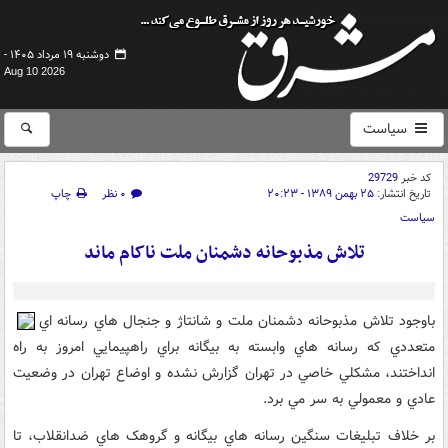
دوشنبه ۱۹ مرداد ۱۴۰۵ -
Aug 10 2026
سیاست
کد خبر
29729
تاریخ انتشار:
۲۵ بهمن ۱۳۸۹ - ۲۰:۲۳
۰ نظر
چاپ
سیاست
تلاش مذبوحانه دشمنان ملت ناکام ماند
باوجود تلاش مذبوحانه دشمنان ملت و شانتاژ و جنجال هاي رسانه اي
متعددي که رسانه هاي وابسته به بيگانه براي راهپيمايي امروز به راه
انداختند، مشکلي خاصي در تهران گزارش نشده و اوضاع تهران در وضعيت
عادي و معمولي به سر مي برد.
بر خلاف تبليغات سنگين رسانه هاي بيگانه و گروهک هاي ضدانقلاب، تا