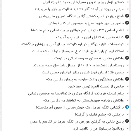
دستور اژه‌ای برای تدوین معیارهای جدید عفو زندانیان
مردم در روزهای آینده آثار تشدید نظارت بر بازار را می‌بینند
قطع برق در کمپ کشتی آزادی هنگام تمرین ملی‌پوشان
حضور پر مهر شهید سپهبد موسوی در کنار نوه‌اش
اعلام اسامی ۲۳ بازیکن تیم جوانان برای انتخابی جام ملت‌ها
کنایه بقایی به تقابل ایران با ترامپ و آمریک
توضیحات اتاق بازرگانی درباره کارت‌های بازرگانی و ارزهای برنگشته
استانداری تهران: طرح طرد اتباع غیرمجاز متوقف نشده است
واکنش بقایی به بستن مدرسه ایرانی در کویت
روستاییان دهک‌های ۶ تا ۱۰ از امسال باید حق بیمه بپردازند
پلیس فتا: ادعای فریز شدن رمزارز ایرانیان جعلی است
واکنش سخنگوی وزارت خارجه به پیمان دفاعی مکه
طارمی از لیست المپیاکوس خط خورد
پیام تبریک فرمانده قرارگاه مرکزی خاتم‌الانبیا به محسن رضایی
واکنش روزنامه صهیونیستی به توافقنامه دفاعی مکه
بازگشایی تنگه هرمز، یک خوش‌خیالی از سوی آمریکاست!
بازیکنی که چشم فلیک را گرفت!
پاسخ بقایی به گرفتن عوارض در تنگه هرمز در تفاهم با عمان
رونالدو: بارسلونا من را ناامید کرد