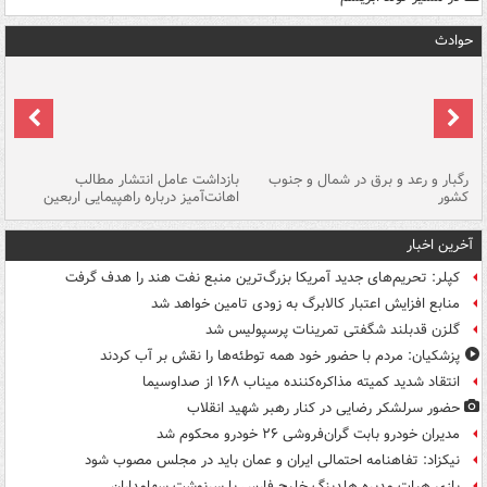
حوادث
رگبار و رعد و برق در شمال و جنوب
بازداشت عامل انتشار مطالب
کشور
اهانت‌آمیز درباره راهپیمایی اربعین
گر
آخرین اخبار
کپلر: تحریم‌های جدید آمریکا بزرگ‌ترین منبع نفت هند را هدف گرفت
منابع افزایش اعتبار کالابرگ به زودی تامین خواهد شد
گلزن قدبلند شگفتی تمرینات پرسپولیس شد
پزشکیان: مردم با حضور خود همه توطئه‌ها را نقش بر آب کردند
انتقاد شدید کمیته مذاکره‌کننده میناب ۱۶۸ از صداوسیما
حضور سرلشکر رضایی در کنار رهبر شهید انقلاب
مدیران خودرو بابت گران‌فروشی ۲۶ خودرو محکوم شد
نیکزاد: تفاهنامه احتمالی ایران و عمان باید در مجلس مصوب شود
بازی هیات مدیره هلدینگ خلیج فارس با سرنوشت سهامداران