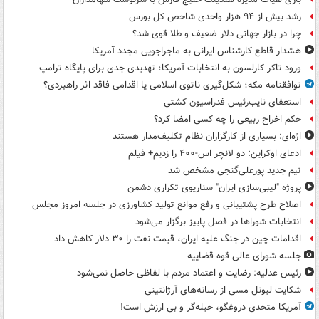
رشد بیش از ۹۴ هزار واحدی شاخص کل بورس
چرا در بازار جهانی دلار ضعیف و طلا قوی شد؟
هشدار قاطع کارشناس ایرانی به ماجراجویی مجدد آمریکا
ورود تاکر کارلسون به انتخابات آمریکا؛ تهدیدی جدی برای پایگاه ترامپ
توافقنامه مکه؛ شکل‌گیری ناتوی اسلامی یا اقدامی فاقد اثر راهبردی؟
استعفای نایب‌رئیس فدراسیون کشتی
حکم اخراج ربیعی را چه کسی امضا کرد؟
اژه‌ای: بسیاری از کارگزاران نظام تکلیف‌مدار هستند
ادعای اوکراین: دو لانچر اس-۴۰۰ را زدیم+ فیلم
تیم جدید پورعلی‌گنجی مشخص شد
پروژه "لیبی‌سازی ایران" سناریوی تکراری دشمن
اصلاح طرح پشتیبانی و رفع موانع تولید کشاورزی در جلسه امروز مجلس
انتخابات شوراها در فصل پاییز برگزار می‌شود
اقدامات چین در جنگ علیه ایران، قیمت نفت را ۳۰ دلار کاهش داد
جلسه شورای عالی قوه قضاییه
رئیس عدلیه: رضایت و اعتماد مردم با لفاظی حاصل نمی‌شود
شکایت لیونل مسی از رسانه‌های آرژانتینی
آمریکا متحدی دروغگو، حیله‌گر و بی ارزش است!