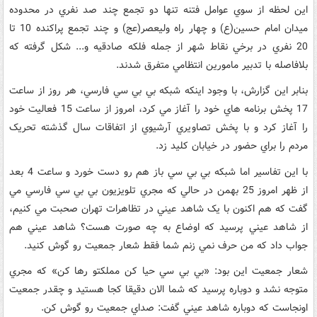
اين لحظه از سوي عوامل فتنه تنها دو تجمع چند صد نفري در محدوده
ميدان امام حسين(ع) و چهار راه وليعصر(عج) و چند تجمع پراکنده 10 تا
20 نفري در برخي نقاط شهر از جمله فلکه صادقيه و... شکل گرفته که
بلافاصله با تدبير مامورين انتظامي متفرق شدند.
بنابر اين گزارش، با وجود اينکه شبکه بي بي سي فارسي، هر روز از ساعت
17 پخش برنامه هاي خود را آغاز مي کرد، امروز از ساعت 15 فعاليت خود
را آغاز کرد و با پخش تصاويري آرشيوي از اتفاقات سال گذشته تحريک
مردم را براي حضور در خيابان کليد زد.
با اين تفاسير اما شبکه بي بي سي باز هم رو دست خورد و ساعت 4 بعد
از ظهر امروز 25 بهمن در حالي که مجري تلويزيون بي بي سي فارسي مي
گفت که هم اکنون با يک شاهد عيني در تظاهرات تهران صحبت مي کنيم،
از شاهد عيني پرسيد که اوضاع به چه صورت هست؟ شاهد عيني هم
جواب داد که من حرف نمي زنم شما فقط شعار جمعيت رو گوش کنيد.
شعار جمعيت اين بود: «بي بي سي حيا کن مملکتو رها کن» که مجري
متوجه نشد و دوباره پرسيد که شما الان دقيقا کجا هستيد و چقدر جمعيت
اونجاست که دوباره شاهد عيني گفت: صداي جمعيت رو گوش کن.