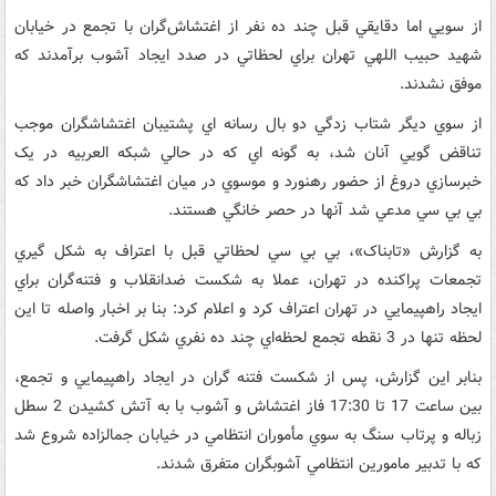
از سويي اما دقايقي قبل چند ده نفر از اغتشاش‌گران با تجمع در خيابان
شهيد حبيب اللهي تهران براي لحظاتي در صدد ايجاد آشوب برآمدند که
موفق نشدند.
از سوي ديگر شتاب زدگي دو بال رسانه اي پشتيبان اغتشاشگران موجب
تناقض گويي آنان شد، به گونه اي که در حالي شبکه العربيه در يک
خبرسازي دروغ از حضور رهنورد و موسوي در ميان اغتشاشگران خبر داد که
بي بي سي مدعي شد آنها در حصر خانگي هستند.
به گزارش «تابناک»، بي بي سي لحظاتي قبل با اعتراف به شکل گيري
تجمعات پراکنده در تهران، عملا به شکست ضدانقلاب و فتنه‌گران براي
ايجاد راهپيمايي در تهران اعتراف کرد و اعلام کرد: بنا بر اخبار واصله تا اين
لحظه تنها در 3 نقطه تجمع لحظه‌اي چند ده نفري شکل گرفت.
بنابر اين گزارش، پس از شکست فتنه گران در ايجاد راهپيمايي و تجمع،
بين ساعت 17 تا 17:30 فاز اغتشاش و آشوب با به آتش کشيدن 2 سطل
زباله و پرتاب سنگ به سوي مأموران انتظامي در خيابان جمالزاده شروع شد
که با تدبير مامورين انتظامي آشوبگران متفرق شدند.