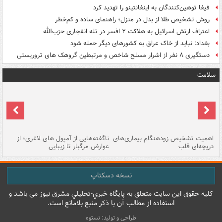
فیفا توهین‌کنندگان به اینفانتینو را تهدید کرد
روش تشخیص طلا از بدل در منزل؛ راهنمای ساده و کم‌خطر
اعتراف ارتش اسرائیل به هلاکت ۲ افسر در تله انفجاری حزب‌الله
بغداد: نباید از خاک عراق به کشورهای دیگر حمله شود
دستگیری ۸ نفر از اشرار مسلح شاخص و مرتبطین گروهک های تروریستی
سلامت
اهمیت تشخیص زودهنگام بیماری‌های
ناگفته‌هایی از آمپول های لاغری؛ از
دریچه‌ای قلب
عوارض مرگبار تا زیبایی
تا
نسخه دسکتاپ
کليه حقوق اين سايت متعلق به پایگاه خبري-تحليلي مشرق نيوز می باشد و
استفاده از مطالب آن با ذکر منبع بلامانع است.
طراحی و تولید: نستوه