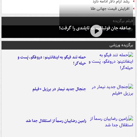
رشد آرام دلار ادامه دارد
افزایش قیمت جهانی طلا
فیلم برگزیده
صاعقه جان فوتبالیست تایلندی را گرفت!
برگزیده ورزشی
حمله تند فیگو به اینفانتینو: دروغگو، پَست‌ و
حیله‌گر!
جنجال جدید نیمار در برزیل +فیلم
رامین رضاییان رسماً از استقلال جدا شد