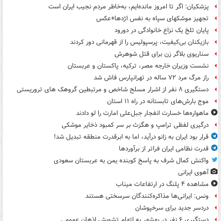
پزشکیان: اگر تا امروز مانده‌ایم، به‌خاطر مردم نجیب ایران است
تجهیز موشکهای سپاه به نفس اژدها+عکس
پایان تلخ یک نزاع خانوادگی در دورود
بازیکنان بی‌کیفیت، پرسپولیس را از قهرمانی دور کردند
سناریوی بلاگر زن برای قتل شوهرش
نشست وزیران خارجه مصر، ترکیه، پاکستان و عربستان
راز مرگ مرد ۷۲ ساله در تهرانپارس فاش شد
دستگیری ۸ نفر از اشرار مسلح شاخص و مرتبطین گروهک های تروریستی
موج بارش‌های تابستانه در راه ۱۱ استان
ماهواره‌ها خسارت انفجار جبل‌علی امارت را لو دادند
درگیری لفظی ترامپ و هگزث بر سر کمبود ذخایر موشکی
قرار بود ایران به زانو درآید، اما به ابرقدرت منطقه تبدیل شد!
قدرت نظامی ایران فراتر از برآوردها
واکنش کمال شرف به پاسخ کوبنده یمن به عربستان سعودی
آهوی ایرانی
مشاهده ۴ پلنگ در ارتفاعات میناب
ونس: ایرانی‌ها مذاکره‌کنندگان سرسختی هستند
دردسر جدید برای سرخپوشان
دستگیری ۶ نفر در بهشهر به اتهام تشویش اذهان عمومی