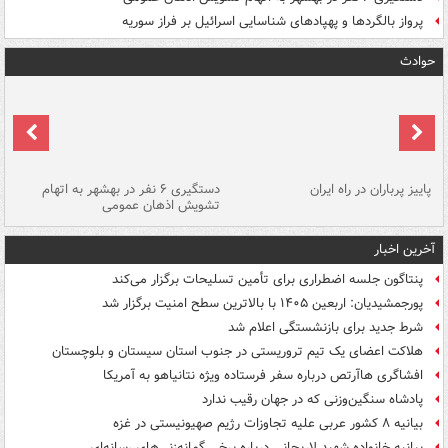
پرواز بالگردها و پهپادهای شناسایی اسرائیل بر فراز سوریه
حوادث
ن
پاییز پرباران در راه ایران
دستگیری ۶ نفر در بهشهر به اتهام
تشویش اذهان عمومی
اس
آخرین اخبار
پنتاگون جلسه اضطراری برای تأمین تسلیحات برگزار می‌کند
پورجمشیدیان: اربعین ۱۴۰۵ با بالاترین سطح امنیت برگزار شد
شرط جدید برای بازنشستگی اعلام شد
هلاکت اعضای یک تیم تروریستی در جنوب استان سیستان و بلوچستان
افشاگری هاآرتص درباره سفر فرستاده ویژه نتانیاهو به آمریکا
پادشاه سنگین‌وزنی که در جهان رقیب ندارد
بیانیه ۸ کشور عربی علیه تجاوزات رژیم صهیونیستی در غزه
بیانیه خانواده شهید لاریجانی درباره برخی گمانه‌زنی‌های رسانه‌ای