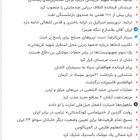
عربستان فرمانده ائتلاف دریایی چندملیتی را منصوب کرد
زیان بیش از ۱۰۰ همتی به صندوق‌ بازنشستگی نفت
ترکیه: تروریسم اسرائیل در کرانه باختری و قدس اشغالی ادامه دارد
ایران آقای بلامنازع تنگه هرمز!
سردار ابن‌الرضا: دست نیروهای مسلح برای پاسخ پُر است
تکذیب ادعاها درباره «نحوه ردزنی محل استقرار شهید لاریجانی»
یک‌ سوم صهیونیست‌ها در برابر حملات موشکی بی دفاع هستند
دشان از دست عربستان فرار کرد
پیام فرمانده هوافضای سپاه به بسیجیان کاشان
شناسایی و بازداشت ۲۱مزدور موساد در کرمان
ابوالقاسم قاسم‌زاده درگذشت
عملیات امنیتی حشد الشعبی در مرزهای عراق و اردن
صنعت‌نفت آبادان ۲ مدافع جدید جذب کرد
ماهواره‌ها خسارت انفجار جبل‌علی امارت را لو دادند
روایت گاردین از «دیپلماسی کودکستانی» ترامپ در برابر ایران
بسیج تمام ظرفیت‌ها برای تعیین وضعیت دیگر خلبانان سوخو ۲۴ ایران
آینده نامعلوم طارمی در المپیاکوس
کره شمالی یک موشک بالستیک شلیک کرد