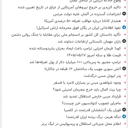
وقوع حادثه دریایی در ساحل عمان
تاکید الزیدی بر خروج نیروهای آمریکایی از عراق در تاریخ تعیین شده
اعتراضات گسترده در آلمان علیه دولت مرتس
هشدار کانادا درباره عواقب تعرفه ۵۰ درصدی آمریکا
نفوذ اطلاعاتی ایران در یگان فوق محرمانه ارتش اسرائیل!
تأکید دادستان کل کشور بر انسجام ملی برای مقابله با جنگ روانی دشمن
باران مهمان تابستانی ارتفاعات دماوند شد
کوبا: فرمان اجرایی ترامپ باعث ایجاد بحران بشردوستانه شده
قیمت طلا و سکه امروز ۱۴۰۵/۰۵/۱۷
ترامپ مجبور به پس‌دادن ۱۰۰ میلیارد دلار از پول تعرفه‌ها شد
آتش سوزی مهیب یک ساختمان ۱۲ طبقه در جاکارتا
پدر لیونل مسی درگذشت
وجود شواهدی مبنی بر بمباران لامرد با فسفر
چرا بیت المال باید خرج مجرمان امنیتی شود؟
قرارداد مربی خارجی استقلال تمدید شد
ماجرای تصویب کنوانسیون خزر چیست؟
فوران یک آتشفشان قدرتمند در کلمبیا
تنگه هرمز، برگ برنده ایران قدرتمند!
اعلام محل میزبانی استقلال و پرسپولیس در لیگ برتر