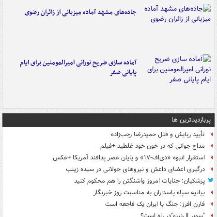
جاده‌های مشهد آماده میزبانی از زائران رضوی
آماده سازی ضریح نورانی امیرالمومنین برای ایام
پایانی صفر
پربازدیدترین ها
تأیید ربایش و قتل حمیدرضا رجب‌زاده
مداح جوانی که در خون خود غلطید +فیلم
استقرار انبوه «دی‌اف‑۱۷» و پایان عصر پدافند آمریکا +عکس
درگیری اعضای داعش و نیروهای جولانی در سیده زینب
پزشکیان: جنایات امروز واشنگتن را هم محکوم کنید
بیانیه سپاه پاسداران به مناسبت روز خبرنگار
فارن افرز: جنگ با ایران یک فاجعه است
"سوپر ال‌نینو"در راه است؟