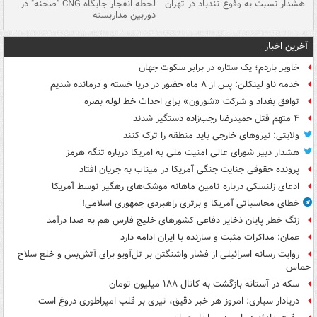
ای
هشدار نسبت به وفوع تندباد در تهران
لحظه انفجار جایگاه CNG "صحنه" در
دس
دوربین مداربسته
ات
آخرین اخبار
خاویر باردم؛ یک ستاره در برابر سکوت جهان
خدمه ناو لینکلن: پس از ۸ ماه حضور در دریا خسته و درمانده‌ شدیم
توافق بغداد و شرکت «شورون» برای احداث خط لوله بصره
۴ متهم قتل حمیدرضا رجب‌زاده دستگیر شدند
ولایتی: نیروهای خارجی باید منطقه را ترک کنند
هشدار دبیر شورای عالی امنیت ملی به امریکا درباره تنگه هرمز
پرونده حقوقی جنایت جنگی آمریکا در میناب به جریان افتاد
ادعای زلنسکی درباره تامین ماهانه موشک‌های رهگیر توسط آمریکا
خطای محاسباتی آمریکا و برتری راهبردی جمهوری اسلامی!
زنگ خطر پایان ذخایر دفاعی کشورهای خلیج فارس هم به صدا درآمد
عمان: مذاکرات مثبت و سازنده با ایران ادامه دارد
روایت رسانه اسرائیلی از فشار واشنگتن بر تل‌آویو برای آتش‌بس و خلع سلاح
حماس
سکه در آستانه بازگشت به کانال ۱۸۸ میلیون تومان
دریادار سیاری: امروز هر خبر دقیق، تیری بر قلب امپراطوری دروغ است