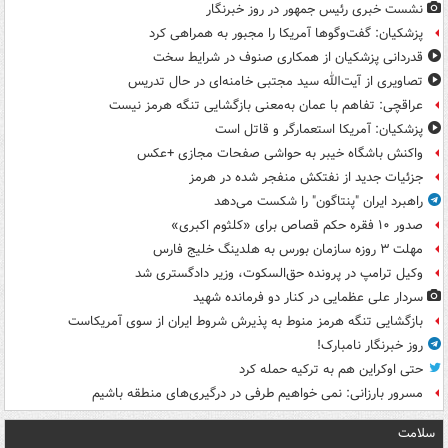
نشست خبری رئیس جمهور در روز خبرنگار
پزشکیان: گفت‌وگوها آمریکا را مجبور به همراهی کرد
قدردانی پزشکیان از همکاری صنوف در شرایط سخت
تصاویری از آیت‌الله سید مجتبی خامنه‌ای در حال تدریس
عراقچی: تفاهم با عمان به‌معنی بازگشایی تنگه هرمز نیست
پزشکیان: آمریکا استعمارگر و قاتل است
واکنش باشگاه خیبر به حواشی صفحات مجازی +عکس
جزئیات جدید از نفتکش منفجر شده در هرمز
راهبرد ایران "پنتاگون" را شکست می‌دهد
صدور ۱۰ فقره حکم قصاص برای «کلثوم اکبری»
مهلت ۳ روزه سازمان بورس به هلدینگ خلیج فارس
وکیل ترامپ در پرونده حق‌السکوت، وزیر دادگستری شد
سردار علی عظمایی در کنار دو فرمانده شهید
بازگشایی تنگه هرمز منوط به پذیرش شروط ایران از سوی آمریکاست
روز خبرنگار نامبارک!
حتی اوکراین هم به ترکیه حمله کرد
مسرور بارزانی: نمی خواهیم طرفی در درگیری‌های منطقه باشیم
سلامت