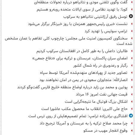
گفت وگوی تلفنی مودی و نتانیاهو درباره تحولات منطقه‌ای
کوبا: با تهدید نظامی از سوی ایالات متحده روبه‌رو هستیم
توسل رفیق آرژانتینی نتانیاهو به سرکوب
نشست خبری رئیس‌جمهور همزمان با روز خبرنگار برگزار می‌شود
ترامپ سوئیس را تهدید کرد
سخنگوی کمیسیون امنیت ملی مجلس: چارچوب کلی تفاهم با عمان مشخص
شده است
طالبان: داعش را به طور کامل در افغانستان سرکوب کردیم
امضای سران پاکستان، عربستان و ترکیه برای «دفاع جمعی»
رگبار و رعدوبرق در راه شمال کشور
تصاویر جدید از پهپادهای منهدم‌شده آمریکا توسط سپاه
انصارالله: متجاوزان سعودی در یمن در امان نخواهند بود
پوتین و محمد بن زاید درباره اوضاع منطقه خلیج فارس گفت‌وگو کردند
قیمت جهانی نفت امروز ۱۶ مرداد
اشکال بزرگ فوتبال ما نتیجه‌گرایی است
حاج علی اکبری: انقلاب ما محصول مکتب عاشورا است
افشاگری برادرزاده ترامپ: تمام تصمیم‌هایش از روی ترس است
چرا محمد صلاح ترکیه را به عربستان و آمریکا ترجیح داد
وقوع انفجار مهیب در مسکو