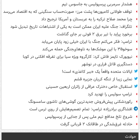
هشدار سرمربی پرسپولیس به جاسوس تیم
توقف طولانی کامیون‌ها پشت مرز؛ صورت‌حساب سنگینی که به اقتصاد می‌رسد
چرا محمد صلاح ترکیه را به عربستان و آمریکا ترجیح داد
تلگراف: جنگ علیه ایران ممکن است به یکی از اشتباهات تاریخ تبدیل شود
برخورد پراید با تیر برق ۲ فوتی بر جای گذاشت
ترامپ: فکر می‌کنم جنگ با ایران خیلی زود پایان می‌یابد
سوخو۳۵ با این موشک‌ها به ناوهای‌جنگی حمله می‌کند
نیویورک تایمز فاش کرد: کارگروه ویژه سیا برای تفرقه افکنی در کوبا
دستگیری قاتل فراری در نوشهر
ایالات متحده واقعاً یک «ببر کاغذی» است!
نمایی زیبا از تنگه کریان جزیره قشم
استقبال خاص دخترک عراقی از زائران اربعین حسینی
ترامپ سوئیس را تهدید کرد
رکوردشکنی پیش‌فروش جدیدترین گوشی‌های تاشوی سامسونگ
افشاگری برادرزاده ترامپ: تمام تصمیم‌هایش از روی ترس است
شروع تلخ مدافع تیم ملی پس از جدایی از پرسپولیس
حادثه غرق‌شدگی در طاقانک ۲ قربانی گرفت
حوادث