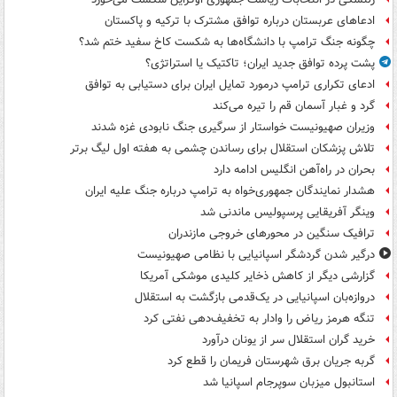
ادعاهای عربستان درباره توافق مشترک با ترکیه و پاکستان
چگونه جنگ ترامپ با دانشگاه‌ها به شکست کاخ سفید ختم شد؟
پشت پرده توافق جدید ایران؛ تاکتیک یا استراتژی؟
ادعای تکراری ترامپ درمورد تمایل ایران برای دستیابی به توافق
گرد و غبار آسمان قم را تیره می‌کند
وزیران صهیونیست خواستار از سرگیری جنگ نابودی غزه شدند
تلاش پزشکان استقلال برای رساندن چشمی به هفته اول لیگ برتر
بحران در راه‌آهن انگلیس ادامه دارد
هشدار نمایندگان جمهوری‌خواه به ترامپ درباره جنگ علیه ایران
وینگر آفریقایی پرسپولیس ماندنی شد
ترافیک سنگین در محورهای خروجی مازندران
درگیر شدن گردشگر اسپانیایی با نظامی صهیونیست
گزارشی دیگر از کاهش ذخایر کلیدی موشکی آمریکا
دروازه‌بان اسپانیایی در یک‌قدمی بازگشت به استقلال
تنگه هرمز ریاض را وادار به تخفیف‌دهی نفتی کرد
خرید گران استقلال سر از یونان درآورد
گربه جریان برق شهرستان فریمان را قطع کرد
استانبول میزبان سوپرجام اسپانیا شد