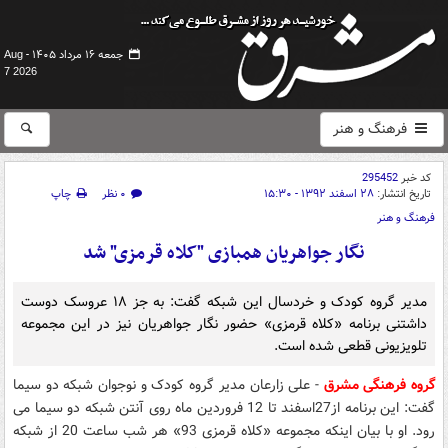
جمعه ۱۶ مرداد ۱۴۰۵ -
Aug
7 2026
فرهنگ و هنر
کد خبر
295452
تاریخ انتشار:
۲۸ اسفند ۱۳۹۲ - ۱۵:۳۰
۰ نظر
چاپ
فرهنگ و هنر
نگار جواهریان همبازی "کلاه قرمزی" شد
مدیر گروه کودک و خردسال این شبکه گفت: به جز ۱۸ عروسک دوست
داشتنی برنامه «کلاه قرمزی» حضور نگار جواهریان نیز در این مجموعه
تلویزیونی قطعی شده است.
گروه فرهنگی مشرق
- علی زارعان مدیر گروه کودک و نوجوان شبکه دو سیما
گفت: این برنامه از27اسفند تا 12 فروردین ماه روی آنتن شبکه دو سیما می
رود. او با بیان اینکه مجموعه «کلاه قرمزی 93» هر شب ساعت 20 از شبکه