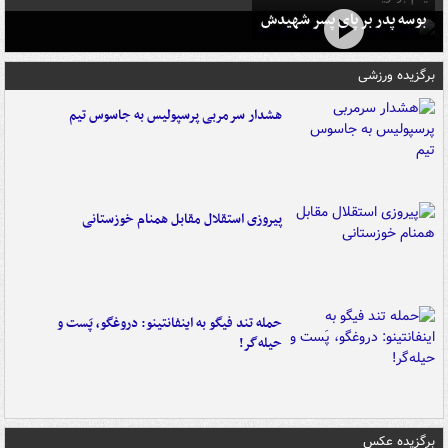
بوسه‌ پدر بر پای پسر شهیدش
برگزیده ورزشی
هشدار سرمربی پرسپولیس به جاسوس تیم
پیروزی استقلال مقابل همنام خوزستانی
حمله تند فیگو به اینفانتینو: دروغگو، پَست‌ و
حیله‌گر!
برگزیده عکس