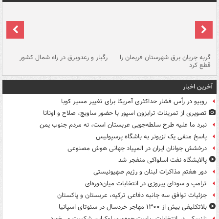
گربه جریان برق شهرستان فریمان را
رگبار و رعدوبرق در راه شمال کشور
قطع کرد
گذ
آخرین اخبار
روبیو در رأس فشار حداکثری آمریکا برای تغییر مسیر کوبا
تصویری از تمرینات ترابزون اسپور با حضور ساویچ، صلاح و اونانا
نبرد ما علیه طرح سلطه‌جویی عربستان است، نه مردم جنوب یمن
پاسخ منفی یک لزیونر به باشگاه پرسپولیس
درخشش جوانان ایران در المپیاد جهانی هوش مصنوعی
پالایشگاه نفت اسلواکی منفجر شد
دور هفتم مذاکرات لبنان و رژیم صهیونیستی
ترامپ و سودای پیروزی در انتخابات میان‌دوره‌ای
جزئیات توافق سه جانبه دفاعی ترکیه، عربستان و پاکستان
بلاتکلیفی بیش از ۱۳۰۰ مهاجر خردسال در سئوتای اسپانیا
زلنسکی در انتخابات ریاست جمهوری اوکراین شکست می‌خورد