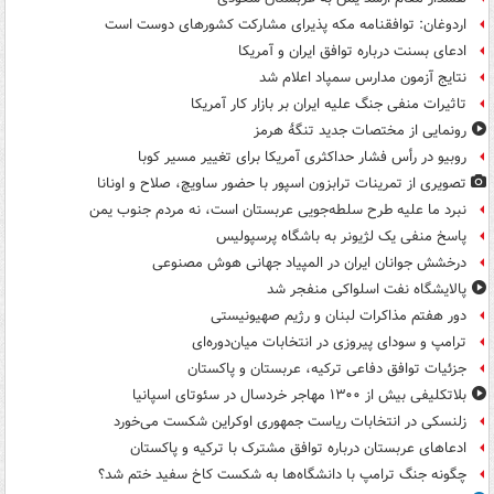
اردوغان: توافقنامه مکه پذیرای مشارکت کشورهای دوست است
ادعای بسنت درباره توافق ایران و آمریکا
نتایج آزمون مدارس سمپاد اعلام شد
تاثیرات منفی جنگ علیه ایران بر بازار کار آمریکا
رونمایی از مختصات جدید تنگۀ هرمز
روبیو در رأس فشار حداکثری آمریکا برای تغییر مسیر کوبا
تصویری از تمرینات ترابزون اسپور با حضور ساویچ، صلاح و اونانا
نبرد ما علیه طرح سلطه‌جویی عربستان است، نه مردم جنوب یمن
پاسخ منفی یک لژیونر به باشگاه پرسپولیس
درخشش جوانان ایران در المپیاد جهانی هوش مصنوعی
پالایشگاه نفت اسلواکی منفجر شد
دور هفتم مذاکرات لبنان و رژیم صهیونیستی
ترامپ و سودای پیروزی در انتخابات میان‌دوره‌ای
جزئیات توافق دفاعی ترکیه، عربستان و پاکستان
بلاتکلیفی بیش از ۱۳۰۰ مهاجر خردسال در سئوتای اسپانیا
زلنسکی در انتخابات ریاست جمهوری اوکراین شکست می‌خورد
ادعاهای عربستان درباره توافق مشترک با ترکیه و پاکستان
چگونه جنگ ترامپ با دانشگاه‌ها به شکست کاخ سفید ختم شد؟