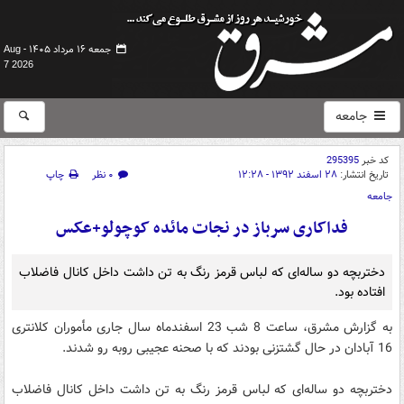
جمعه ۱۶ مرداد ۱۴۰۵ -
Aug
7 2026
جامعه
کد خبر
295395
تاریخ انتشار:
۲۸ اسفند ۱۳۹۲ - ۱۲:۲۸
۰ نظر
چاپ
جامعه
فداکاری سرباز در نجات مائده کوچولو+عکس
دختربچه دو ساله‌ای که لباس قرمز رنگ به تن داشت داخل کانال فاضلاب
افتاده بود.
به گزارش مشرق، ساعت 8 شب 23 اسفندماه سال جاری مأموران کلانتری
16 آبادان در حال گشتزنی بودند که با صحنه عجیبی روبه رو شدند.
دختربچه دو ساله‌ای که لباس قرمز رنگ به تن داشت داخل کانال فاضلاب