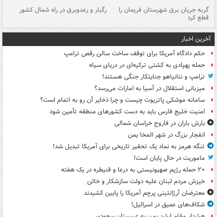
گربه جریان برق شهرستان فریمان را
رگبار و رعدوبرق در راه شمال کشور
قطع کرد
گذ
آخرین اخبار
حکم دادگاه آمریکا برای توقف ساخت سالن رقص ترامپ
حمله پهپادی به کشتی ترکیه‌ای در دریای سیاه
ترامپ و نتانیاهو جنایتکار جنگی هستند!
میزبانی استقلال در آسیا به امارات می‌رسد؟
سامانه موشکی پاتریوت چیست و چرا ذخایر آن رو به اتمام است؟
امنیت خلیج فارس باید به دست کشورهای منطقه تأمین شود
بارش باران در فاروج خراسان شمالی
انفجار بزرگ در شهر المخا یمن
تنگه هرمز به نماد یک تحقیر تاریخی برای آمریکا تبدیل شد!
ماموریت در حال پایان است!
۲۰ حمله رژیم صهیونیستی به درعا و قنیطره در یک هفته
خیزش مردم لبنان علیه دولت سازشکار و خائن
معترضان آرژانتینی پرچم آمریکا را پایین کشیدند
شکاف‌های عمیق در اسرائیل!
هشدار مقام ارشد یمن به عربستان سعودی