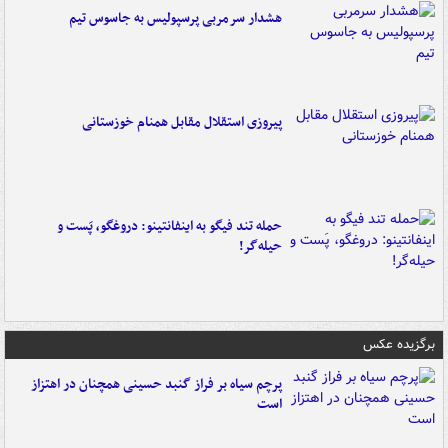
هشدار سرمربی پرسپولیس به جاسوس تیم
پیروزی استقلال مقابل همنام خوزستانی
حمله تند فیگو به اینفانتینو: دروغگو، پَست‌ و
حیله‌گر!
برگزیده عکس
پرچم سیاه بر فراز گنبد حسینی همچنان در اهتزاز
است