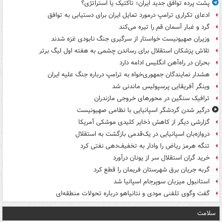
پشت پرده توافق جدید ایران؛ تاکتیک یا استراتژی؟
ادعای تکراری ترامپ درمورد تمایل ایران برای دستیابی به توافق
گرد و غبار آسمان قم را تیره می‌کند
وزیران صهیونیست خواستار از سرگیری جنگ نابودی غزه شدند
تلاش پزشکان استقلال برای رساندن چشمی به هفته اول لیگ برتر
بحران در راه‌آهن انگلیس ادامه دارد
هشدار نمایندگان جمهوری‌خواه به ترامپ درباره جنگ علیه ایران
وینگر آفریقایی پرسپولیس ماندنی شد
ترافیک سنگین در محورهای خروجی مازندران
درگیر شدن گردشگر اسپانیایی با نظامی صهیونیست
گزارشی دیگر از کاهش ذخایر کلیدی موشکی آمریکا
دروازه‌بان اسپانیایی در یک‌قدمی بازگشت به استقلال
تنگه هرمز ریاض را وادار به تخفیف‌دهی نفتی کرد
خرید گران استقلال سر از یونان درآورد
گربه جریان برق شهرستان فریمان را قطع کرد
استانبول میزبان سوپرجام اسپانیا شد
گفت وگوی تلفنی مودی و نتانیاهو درباره تحولات منطقه‌ای
سلامت