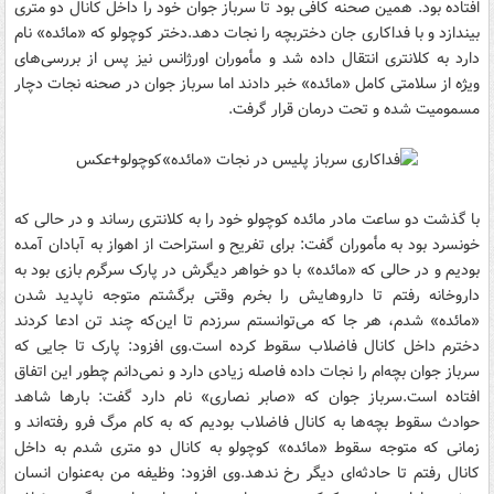
افتاده بود. همین صحنه کافی بود تا سرباز جوان خود را داخل کانال دو متری
بیندازد و با فداکاری جان دختربچه را نجات دهد.دختر کوچولو که «مائده» نام
دارد به کلانتری انتقال داده شد و مأموران اورژانس نیز پس از بررسی‌های
ویژه از سلامتی کامل «مائده» خبر دادند اما سرباز جوان در صحنه نجات دچار
مسمومیت شده و تحت درمان قرار گرفت.
با گذشت دو ساعت مادر مائده کوچولو خود را به کلانتری رساند و در حالی که
خونسرد بود به مأموران گفت: برای تفریح و استراحت از اهواز به آبادان آمده
بودیم و در حالی که «مائده» با دو خواهر دیگرش در پارک سرگرم بازی بود به
داروخانه رفتم تا داروهایش را بخرم وقتی برگشتم متوجه ناپدید شدن
«مائده» شدم، هر جا که می‌توانستم سرزدم تا این‌که چند تن ادعا کردند
دخترم داخل کانال فاضلاب سقوط کرده است.وی افزود: پارک تا جایی که
سرباز جوان بچه‌ام را نجات داده فاصله زیادی دارد و نمی‌دانم چطور این اتفاق
افتاده است.سرباز جوان که «صابر نصاری» نام دارد گفت: بارها شاهد
حوادث سقوط بچه‌ها به کانال‌ فاضلاب بودیم که به کام مرگ فرو رفته‌اند و
زمانی که متوجه سقوط «مائده» کوچولو به کانال دو متری شدم به داخل
کانال رفتم تا حادثه‌ای دیگر رخ ندهد.وی افزود: وظیفه من به‌عنوان انسان