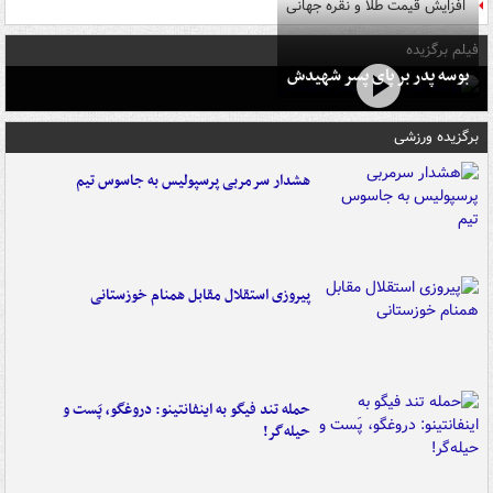
افزایش قیمت طلا و نقره جهانی
فیلم برگزیده
بوسه‌ پدر بر پای پسر شهیدش
برگزیده ورزشی
هشدار سرمربی پرسپولیس به جاسوس تیم
پیروزی استقلال مقابل همنام خوزستانی
حمله تند فیگو به اینفانتینو: دروغگو، پَست‌ و
حیله‌گر!