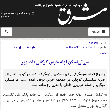
جمعه ۱۶ مرداد ۱۴۰۵ -
Aug
7 2026
جامعه
کد خبر
295375
تاریخ انتشار:
۲۸ اسفند ۱۳۹۲ - ۱۱:۴۹
۰ نظر
چاپ
جامعه
سی‌تی‌اسکن توله خرس گرگانی+تصاویر
پس از انجام سونوگرافی و تهیه عکس رادیوگراف مشخص گردید که بر اثر
ضربه شکستکی کوچکی در جمجمه خرس بوجود آمده است اما مشکل
دیگری از جمله خونریزی داخلی یا مغزی رخ نداده است.
به گزارش مشرق، توله خرس قهوه ای سرگردان در جاده پارک ملی گلستان
صبح دیروز (دوشنبه ۹۲/۱۲/۲۶) جهت تکمیل مراحل تشخیص و درمان از
گرگان به تهران منتقل شد.