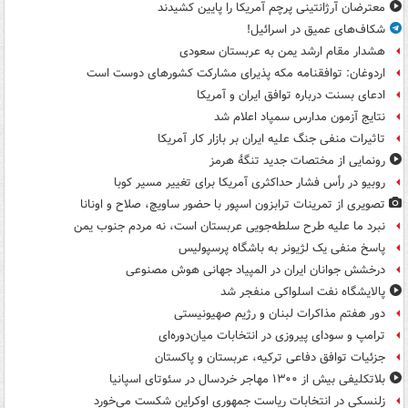
معترضان آرژانتینی پرچم آمریکا را پایین کشیدند
شکاف‌های عمیق در اسرائیل!
هشدار مقام ارشد یمن به عربستان سعودی
اردوغان: توافقنامه مکه پذیرای مشارکت کشورهای دوست است
ادعای بسنت درباره توافق ایران و آمریکا
نتایج آزمون مدارس سمپاد اعلام شد
تاثیرات منفی جنگ علیه ایران بر بازار کار آمریکا
رونمایی از مختصات جدید تنگۀ هرمز
روبیو در رأس فشار حداکثری آمریکا برای تغییر مسیر کوبا
تصویری از تمرینات ترابزون اسپور با حضور ساویچ، صلاح و اونانا
نبرد ما علیه طرح سلطه‌جویی عربستان است، نه مردم جنوب یمن
پاسخ منفی یک لژیونر به باشگاه پرسپولیس
درخشش جوانان ایران در المپیاد جهانی هوش مصنوعی
پالایشگاه نفت اسلواکی منفجر شد
دور هفتم مذاکرات لبنان و رژیم صهیونیستی
ترامپ و سودای پیروزی در انتخابات میان‌دوره‌ای
جزئیات توافق دفاعی ترکیه، عربستان و پاکستان
بلاتکلیفی بیش از ۱۳۰۰ مهاجر خردسال در سئوتای اسپانیا
زلنسکی در انتخابات ریاست جمهوری اوکراین شکست می‌خورد