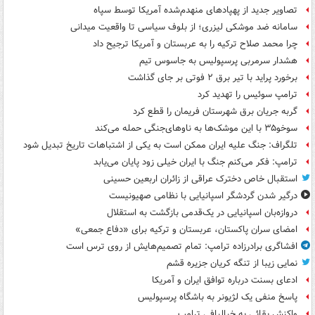
تصاویر جدید از پهپادهای منهدم‌شده آمریکا توسط سپاه
سامانه ضد موشکی لیزری؛ از بلوف سیاسی تا واقعیت میدانی
چرا محمد صلاح ترکیه را به عربستان و آمریکا ترجیح داد
هشدار سرمربی پرسپولیس به جاسوس تیم
برخورد پراید با تیر برق ۲ فوتی بر جای گذاشت
ترامپ سوئیس را تهدید کرد
گربه جریان برق شهرستان فریمان را قطع کرد
سوخو۳۵ با این موشک‌ها به ناوهای‌جنگی حمله می‌کند
تلگراف: جنگ علیه ایران ممکن است به یکی از اشتباهات تاریخ تبدیل شود
ترامپ: فکر می‌کنم جنگ با ایران خیلی زود پایان می‌یابد
استقبال خاص دخترک عراقی از زائران اربعین حسینی
درگیر شدن گردشگر اسپانیایی با نظامی صهیونیست
دروازه‌بان اسپانیایی در یک‌قدمی بازگشت به استقلال
امضای سران پاکستان، عربستان و ترکیه برای «دفاع جمعی»
افشاگری برادرزاده ترامپ: تمام تصمیم‌هایش از روی ترس است
نمایی زیبا از تنگه کریان جزیره قشم
ادعای بسنت درباره توافق ایران و آمریکا
پاسخ منفی یک لژیونر به باشگاه پرسپولیس
واکنش بقائی به خیالبافی ترامپ