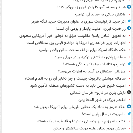
تحریم‌های جدید ضد ایرانی آمریکا
شاید روسیه، آمریکا را در ایران زمین‌گیر کند!
واکنش بقائی به خیالبافی ترامپ
اثر جدید کارتونیست سوری با عنوان مدیریت جدید تنگه هرمز
راز قدرت ایران، امنیت پایدار و بومی آن است!
به تعویق افتادن پاسخ مقاومت عراق به تجاوز اخیر آمریکایی سعودی
اظهارات وزیر خزانه‌داری آمریکا با مواضع قبلی وی متناقض است
حکم دادگاه آمریکا برای توقف ساخت سالن رقص ترامپ
حمله پهپادی به کشتی ترکیه‌ای در دریای سیاه
ترامپ و نتانیاهو جنایتکار جنگی هستند!
میزبانی استقلال در آسیا به امارات می‌رسد؟
سامانه موشکی پاتریوت چیست و چرا ذخایر آن رو به اتمام است؟
امنیت خلیج فارس باید به دست کشورهای منطقه تأمین شود
بارش باران در فاروج خراسان شمالی
انفجار بزرگ در شهر المخا یمن
تنگه هرمز به نماد یک تحقیر تاریخی برای آمریکا تبدیل شد!
ماموریت در حال پایان است!
۲۰ حمله رژیم صهیونیستی به درعا و قنیطره در یک هفته
خیزش مردم لبنان علیه دولت سازشکار و خائن