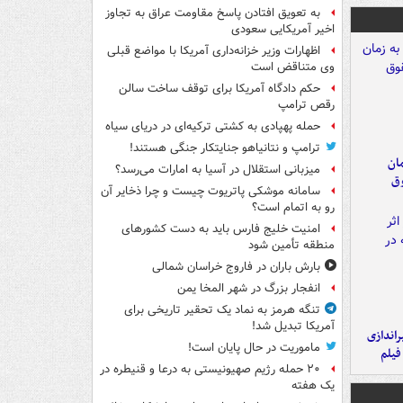
به تعویق افتادن پاسخ مقاومت عراق به تجاوز
اخیر آمریکایی سعودی
اظهارات وزیر خزانه‌داری آمریکا با مواضع قبلی
وی متناقض است
حکم دادگاه آمریکا برای توقف ساخت سالن
رقص ترامپ
حمله پهپادی به کشتی ترکیه‌ای در دریای سیاه
ترامپ و نتانیاهو جنایتکار جنگی هستند!
مان
میزبانی استقلال در آسیا به امارات می‌رسد؟
وق
سامانه موشکی پاتریوت چیست و چرا ذخایر آن
رو به اتمام است؟
امنیت خلیج فارس باید به دست کشورهای
منطقه تأمین شود
بارش باران در فاروج خراسان شمالی
انفجار بزرگ در شهر المخا یمن
تنگه هرمز به نماد یک تحقیر تاریخی برای
آمریکا تبدیل شد!
یراندازی
ماموریت در حال پایان است!
فیلم
۲۰ حمله رژیم صهیونیستی به درعا و قنیطره در
یک هفته