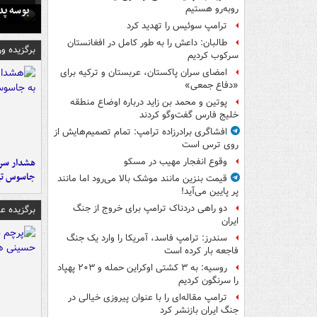
بوسه‌ پ
روبه‌رو هستیم
ترامپ سوئیس را تهدید کرد
طالبان: داعش را به طور کامل در افغانستان
برگزیده و
سرکوب کردیم
امضای سران پاکستان، عربستان و ترکیه برای
«دفاع جمعی»
پوتین و محمد بن زاید درباره اوضاع منطقه
خلیج فارس گفت‌وگو کردند
افشاگری برادرزاده ترامپ: تمام تصمیم‌هایش از
روی ترس است
هشدار سرم
وقوع انفجار مهیب در مسکو
جاسوس تی
قیمت بنزین مانند موشک بالا می‌رود اما مانند
پر پایین می‌آید!
دو راهی دردناک ترامپ برای خروج از جنگ
برگزیده 
ایران
سندرز: ترامپ فاسد، آمریکا را وارد یک جنگ
فاجعه بار کرده است
روسیه: به ۳ کشتی اوکراین حمله و ۲۰۳ پهپاد
را سرنگون کردیم
ترامپ مقاله‌ای را با عنوان پیروزی خیالی در
جنگ ایران بازنشر کرد