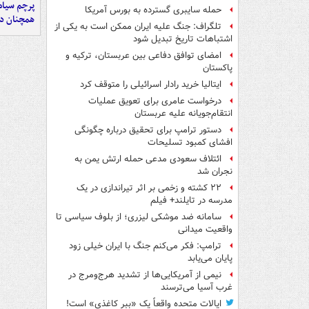
پرچم سیاه
حمله سایبری گسترده به بورس آمریکا
همچنان در
تلگراف: جنگ علیه ایران ممکن است به یکی از
اشتباهات تاریخ تبدیل شود
امضای توافق دفاعی بین عربستان، ترکیه و
پاکستان
ایتالیا خرید رادار اسرائیلی را متوقف کرد
درخواست عامری برای تعویق عملیات
انتقام‌جویانه علیه عربستان
دستور ترامپ برای تحقیق درباره چگونگی
افشای کمبود تسلیحات
ائتلاف سعودی مدعی حمله ارتش یمن به
نجران شد
۲۲ کشته و زخمی بر اثر تیراندازی در یک
مدرسه در تایلند+ فیلم
سامانه ضد موشکی لیزری؛ از بلوف سیاسی تا
واقعیت میدانی
ترامپ: فکر می‌کنم جنگ با ایران خیلی زود
پایان می‌یابد
نیمی از آمریکایی‌ها از تشدید هرج‌ومرج در
غرب آسیا می‌ترسند
ایالات متحده واقعاً یک «ببر کاغذی» است!