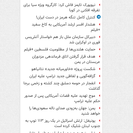
نیویورک تایمز فاش کرد: کارگروه ویژه سیا برای
تفرقه افکنی در کوبا
کنترل کامل تنگه هرمز در دست ایران!
هشدار افسر ارشد آمریکایی به کاخ سفید
+فیلم
دبیرکل سازمان ملل باز هم خواستار آتش‌بس
فوری در اوکراین شد
حمایت هلندی‌ها از مظلومیت فلسطین +فیلم
هدف قرار گرفتن اتاق‌ فرماندهی مزدوران
عربستان در یمن
شکست پروژه «خاورمیانه جدید» نتانیاهو
گزافه‌گویی و لفاظی جدید ترامپ علیه ایران
انفجار در حومه دمشق چند کشته و زخمی برجا
گذاشت
موج تهدید علیه قضات آمریکایی پس از صدور
حکم علیه ترامپ
یمن: جهان به‌زودی صدای ناله سعودی‌ها را
خواهد شنید
یونیفل: ارتش اسرائیل در یک روز ۱۱۳ توپ به
جنوب لبنان شلیک کرده است