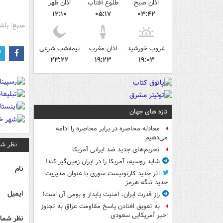
اذان صبح
طلوع آفتاب
اذان ظهر
۱۲:۱۰
۰۵:۱۷
۰۳:۴۲
منبع: باش
غروب خورشید
اذان مغرب
نیمه‌شب شرعی
۲۳:۲۲
۱۹:۲۳
۱۹:۰۳
تازه های جهان
معادله محاصره در برابر محاصره را ادامه
می‌دهیم
نظر شم
تحریم‌های جدید ضد ایرانی آمریکا
شاید روسیه، آمریکا را در ایران زمین‌گیر کند!
نام
اثر جدید کارتونیست سوری با عنوان مدیریت
جدید تنگه هرمز
ایمیل
راز قدرت ایران، امنیت پایدار و بومی آن است!
به تعویق افتادن پاسخ مقاومت عراق به تجاوز
اخیر آمریکایی سعودی
نظر شما 