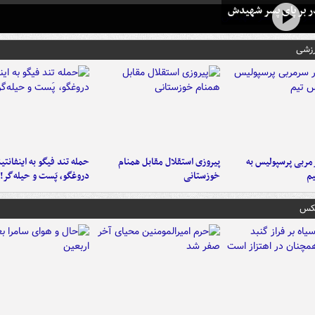
در بر پای پسر شهیدش
رزشی
ربی پرسپولیس به
پیروزی استقلال مقابل همنام
حمله تند فیگو به اینفانتین
م
خوزستانی
دروغگو، پَست‌ و حیله‌گر!
عکس