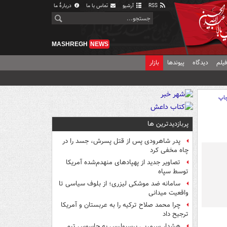
RSS
آرشیو
تماس با ما
دربارهٔ ما
MASHREGH
NEWS
یلم
دیدگاه
پیوندها
بازار
اپ
پربازدیدترین ها
پدر شاهرودی پس از قتل پسرش، جسد را در
چاه مخفی کرد
تصاویر جدید از پهپادهای منهدم‌شده آمریکا
توسط سپاه
سامانه ضد موشکی لیزری؛ از بلوف سیاسی تا
واقعیت میدانی
چرا محمد صلاح ترکیه را به عربستان و آمریکا
ترجیح داد
هشدار سرمربی پرسپولیس به جاسوس تیم