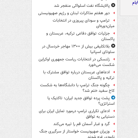
یام
پالایشگاه نفت اسلواکی منفجر شد
دور هفتم مذاکرات لبنان و رژیم صهیونیستی
ترامپ و سودای پیروزی در انتخابات
میان‌دوره‌ای
جزئیات توافق دفاعی ترکیه، عربستان و
پاکستان
بلاتکلیفی بیش از ۱۳۰۰ مهاجر خردسال در
سئوتای اسپانیا
زلنسکی در انتخابات ریاست جمهوری اوکراین
شکست می‌خورد
ادعاهای عربستان درباره توافق مشترک با
ترکیه و پاکستان
چگونه جنگ ترامپ با دانشگاه‌ها به شکست
کاخ سفید ختم شد؟
پشت پرده توافق جدید ایران؛ تاکتیک یا
استراتژی؟
ادعای تکراری ترامپ درمورد تمایل ایران برای
دستیابی به توافق
گرد و غبار آسمان قم را تیره می‌کند
وزیران صهیونیست خواستار از سرگیری جنگ
نابودی غزه شدند