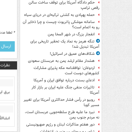
حکم دادگاه آمریکا برای توقف ساخت سالن
رقص ترامپ
حمله پهپادی به کشتی ترکیه‌ای در دریای سیاه
سامانه موشکی پاتریوت چیست و چرا ذخایر آن
رو به اتمام است؟
*
لطفا عدد م
انفجار بزرگ در شهر المخا یمن
تنگه هرمز به نماد یک تحقیر تاریخی برای
آمریکا تبدیل شد!
شکاف‌های عمیق در اسرائیل!
هشدار مقام ارشد یمن به عربستان سعودی
نظرات
اردوغان: توافقنامه مکه پذیرای مشارکت
کشورهای دوست است
ادعای بسنت درباره توافق ایران و آمریکا
تاثیرات منفی جنگ علیه ایران بر بازار کار
برق اي
آمریکا
روبیو در رأس فشار حداکثری آمریکا برای تغییر
مسیر کوبا
نبرد ما علیه طرح سلطه‌جویی عربستان است،
نه مردم جنوب یمن
انشاال
دور هفتم مذاکرات لبنان و رژیم صهیونیستی
ترامپ و سودای پیروزی در انتخابات