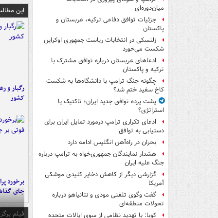
میان‌دوره‌ای
این مطالب
جزئیات توافق دفاعی ترکیه، عربستان و
پاکستان
زلنسکی در انتخابات ریاست جمهوری اوکراین
شکست می‌خورد
ادعاهای عربستان درباره توافق مشترک با
ترکیه و پاکستان
چگونه جنگ ترامپ با دانشگاه‌ها به شکست
رگبار و رع
کاخ سفید ختم شد؟
کشور
پشت پرده توافق جدید ایران؛ تاکتیک یا
استراتژی؟
ادعای تکراری ترامپ درمورد تمایل ایران برای
دستیابی به توافق
بحران در راه‌آهن انگلیس ادامه دارد
هشدار نمایندگان جمهوری‌خواه به ترامپ درباره
جنگ علیه ایران
گزارشی دیگر از کاهش ذخایر کلیدی موشکی
آمریکا
جای گذا
گفت وگوی تلفنی مودی و نتانیاهو درباره
تحولات منطقه‌ای
فیلم برگزی
کوبا: با تهدید نظامی از سوی ایالات متحده