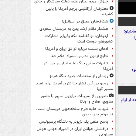
خیزش مردم لبنان علیه دولت سازشکار و خائن
معترضان آرژانتینی پرچم آمریکا را پایین
کشیدند
شکاف‌های عمیق در اسرائیل!
هشدار مقام ارشد یمن به عربستان سعودی
اردوغان: توافقنامه مکه پذیرای مشارکت
کشورهای دوست است
ادعای بسنت درباره توافق ایران و آمریکا
نتایج آزمون مدارس سمپاد اعلام شد
تاثیرات منفی جنگ علیه ایران بر بازار کار
آمریکا
و:
رونمایی از مختصات جدید تنگۀ هرمز
روبیو در رأس فشار حداکثری آمریکا برای تغییر
مسیر کوبا
تصویری از تمرینات ترابزون اسپور با حضور
ساویچ، صلاح و اونانا
نبرد ما علیه طرح سلطه‌جویی عربستان است،
نه مردم جنوب یمن
پاسخ منفی یک لژیونر به باشگاه پرسپولیس
درخشش جوانان ایران در المپیاد جهانی هوش
مصنوعی