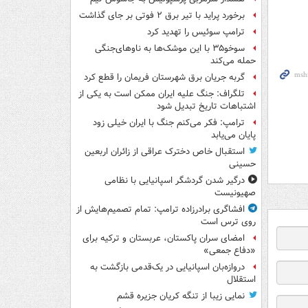
برخورد پراید با تیر برق ۲ فوتی بر جای گذاشت
ترامپ سوئیس را تهدید کرد
سوخو۳۵ با این موشک‌ها به ناوهای‌جنگی
حمله می‌کند
گربه جریان برق شهرستان فریمان را قطع کرد
تلگراف: جنگ علیه ایران ممکن است به یکی از
اشتباهات تاریخ تبدیل شود
ترامپ: فکر می‌کنم جنگ با ایران خیلی زود
پایان می‌یابد
استقبال خاص دخترک عراقی از زائران اربعین
حسینی
درگیر شدن گردشگر اسپانیایی با نظامی
صهیونیست
افشاگری برادرزاده ترامپ: تمام تصمیم‌هایش از
روی ترس است
امضای سران پاکستان، عربستان و ترکیه برای
«دفاع جمعی»
دروازه‌بان اسپانیایی در یک‌قدمی بازگشت به
استقلال
نمایی زیبا از تنگه کریان جزیره قشم