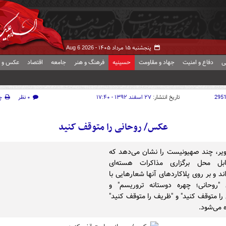
پنجشنبه ۱۵ مرداد ۱۴۰۵ -
Aug 6 2026
ی
دفاع و امنیت
جهاد و مقاومت
حسینیه
فرهنگ و هنر
جامعه
اقتصاد
عکس و ف
295
تاریخ انتشار:
۲۷ اسفند ۱۳۹۲ - ۱۷:۴۰
۰ نظر
چ
عکس/ روحانی را متوقف کنید
یر، چند صهیونیست را نشان می‌دهد که
بل محل برگزاری مذاکرات هسته‌ای
اند و بر روی پلاکاردهای آنها شعارهایی با
"روحانی؛ چهره دوستانه تروریسم" و
 را متوقف کنید" و "ظریف را متوقف کنید"
می‌شود.