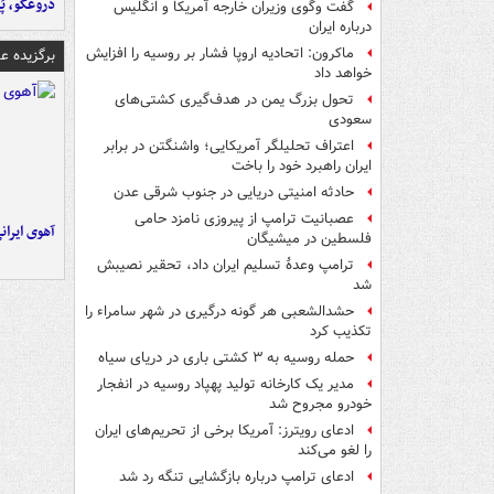
دروغگو، پَ
گفت وگوی وزیران خارجه آمریکا و انگلیس
درباره ایران
ماکرون: اتحادیه اروپا فشار بر روسیه را افزایش
برگزیده 
خواهد داد
تحول بزرگ یمن در هدف‌گیری کشتی‌های
سعودی
اعتراف تحلیلگر آمریکایی؛ واشنگتن در برابر
ایران راهبرد خود را باخت
حادثه امنیتی دریایی در جنوب شرقی عدن
عصبانیت ترامپ از پیروزی نامزد حامی
آهوی ایران
فلسطین در میشیگان
ترامپ وعدۀ تسلیم ایران داد، تحقیر نصیبش
شد
حشدالشعبی هر گونه درگیری در شهر سامراء را
تکذیب کرد
حمله روسیه به ۳ کشتی باری در دریای سیاه
مدیر یک کارخانه تولید پهپاد روسیه در انفجار
خودرو مجروح شد
ادعای رویترز: آمریکا برخی از تحریم‌های ایران
را لغو می‌کند
ادعای ترامپ درباره بازگشایی تنگه رد شد