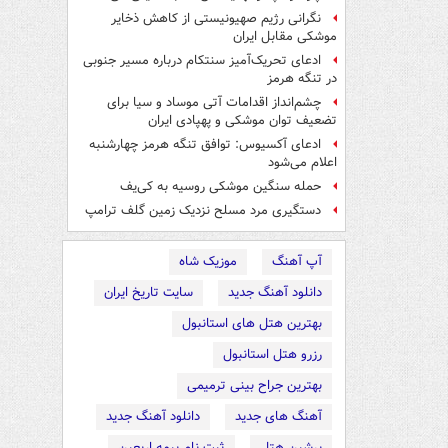
نگرانی رژیم صهیونیستی از کاهش ذخایر
موشکی مقابل ایران
ادعای تحریک‌آمیز سنتکام درباره مسیر جنوبی
در تنگه هرمز
چشم‌انداز اقدامات آتی موساد و سیا برای
تضعیف توان موشکی و پهپادی ایران
ادعای آکسیوس: توافق تنگه هرمز چهارشنبه
اعلام می‌شود
حمله سنگین موشکی روسیه به کی‌یف
دستگیری مرد مسلح نزدیک زمین گلف ترامپ
آپ آهنگ
موزیک شاه
دانلود آهنگ جدید
سایت تاریخ ایران
بهترین هتل های استانبول
رزرو هتل استانبول
بهترین جراح بینی ترمیمی
آهنگ های جدید
دانلود آهنگ جدید
پرشین هتل
ثبت نام بیمه اربعین