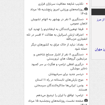
تکذیب شایعه معافیت سربازان فراری
روزنامه‌های ورزشی امروز پنج‌شنبه ۱۵ مرداد
۱۴۰۵
دستگیری ۶ نفر در بهشهر به اتهام تشویش
اذهان عمومی
فیفا توهین‌کنندگان به اینفانتینو را تهدید کرد
اعتراف ارتش اسرائیل به هلاکت ۲ افسر در تله
انفجاری حزب‌الله
بغداد: نباید از خاک عراق به کشورهای دیگر
ز مهران
حمله شود
دستگیری ۸ نفر از اشرار مسلح شاخص و
مرتبطین گروهک های تروریستی
درگیری لفظی ترامپ و هگزث بر سر کمبود
ذخایر موشکی
دردسر جدید برای سرخپوشان
موج بارش‌های تابستانه در راه ۱۱ استان
ونس: ایرانی‌ها مذاکره‌کنندگان سرسختی
هستند
ترامپ: توافق با ایران را ترجیح می‌دهم
صفحه نخست روزنامه‌های پنجشنبه ۱۵ مرداد