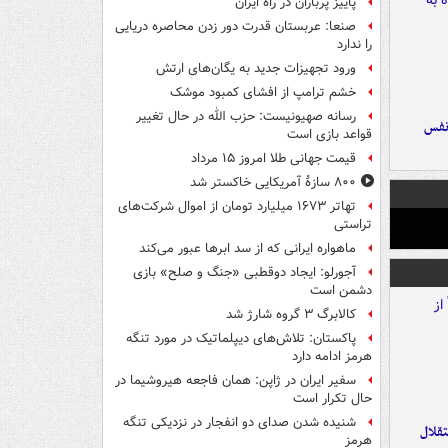
پاییز پرباران در راه ایران
صنعا: عربستان قدرت دور زدن محاصره دریایی
را ندارد
ورود تجهیزات جدید به یگان‌های ارتش
خشم ترامپ از افشای کمبود موشک
رسانه صهیونیست: حزب الله در حال تغییر
نفس
قواعد بازی است
قیمت جهانی طلا امروز ۱۵ مرداد
۸۰۰ سازۀ آمریکایی خاکستر شد
تهاتر ۱۶۷۳ میلیارد تومان از اموال شرکت‌های
تراستی
ماهواره ایرانی که از سد ابرها عبور می‌کند
آجورلو: ایجاد دوقطبی «جنگ و صلح‌» بازی
دشمن است
کالابرگ ۳ گروه شارژ شد
پاکستان: تلاش‌های دیپلماتیک در مورد تنگه
هرمز ادامه دارد
سفیر ایران در ژاپن: همان فاجعه هیروشیما در
حال تکرار است
شنیده شدن صدای دو انفجار در نزدیکی تنگه
تقلال
هرمز