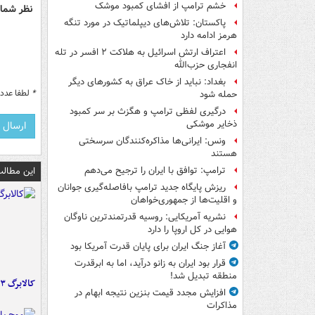
خشم ترامپ از افشای کمبود موشک
نظر شما 
پاکستان: تلاش‌های دیپلماتیک در مورد تنگه
هرمز ادامه دارد
اعتراف ارتش اسرائیل به هلاکت ۲ افسر در تله
انفجاری حزب‌الله
بغداد: نباید از خاک عراق به کشورهای دیگر
*
لطفا عدد م
حمله شود
درگیری لفظی ترامپ و هگزث بر سر کمبود
ذخایر موشکی
ونس: ایرانی‌ها مذاکره‌کنندگان سرسختی
هستند
این مطالب
ترامپ: توافق با ایران را ترجیح می‌دهم
ریزش پایگاه جدید ترامپ بافاصله‌گیری جوانان
و اقلیت‌ها از جمهوری‌خواهان
نشریه آمریکایی: روسیه قدرتمندترین ناوگان
هوایی در کل اروپا را دارد
آغاز جنگ ایران برای پایان قدرت آمریکا بود
قرار بود ایران به زانو درآید، اما به ابرقدرت
منطقه تبدیل شد!
کالابرگ ۳ گروه شارژ شد
افزایش مجدد قیمت بنزین نتیجه ابهام در
مذاکرات