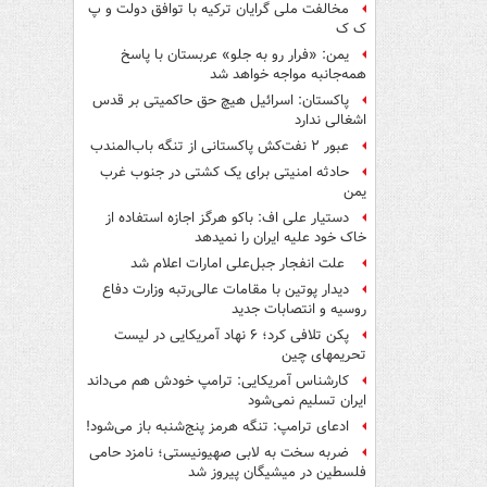
مخالفت ملی گرایان ترکیه با توافق دولت و پ
ک ک
یمن: «فرار رو به جلو» عربستان با پاسخ
همه‌جانبه‌ مواجه خواهد شد
پاکستان: اسرائیل هیچ حق حاکمیتی بر قدس
اشغالی ندارد
عبور ۲ نفت‌کش پاکستانی از تنگه باب‌المندب
حادثه امنیتی برای یک کشتی در جنوب غرب
یمن
دستیار علی اف: باکو هرگز اجازه استفاده از
خاک خود علیه ایران را نمیدهد
علت انفجار جبل‌علی امارات اعلام شد
دیدار پوتین با مقامات عالی‌رتبه وزارت دفاع
روسیه و انتصابات جدید
پکن تلافی کرد؛ ۶ نهاد آمریکایی در لیست
تحریمهای چین
کارشناس آمریکایی: ترامپ خودش هم می‌داند
ایران تسلیم نمی‌شود
ادعای ترامپ: تنگه هرمز پنج‌شنبه باز می‌شود!
ضربه سخت به لابی صهیونیستی؛ نامزد حامی
فلسطین در میشیگان پیروز شد