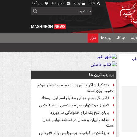
RSS
آرشیو
تماس با ما
دربارهٔ ما
MASHREGH
NEWS
یلم
دیدگاه
پیوندها
بازار
اپ
پربازدیدترین ها
پزشکیان: اگر تا امروز مانده‌ایم، به‌خاطر مردم
نجیب ایران است
آقای گل جام جهانی مقابل اسرائیل ایستاد
تجهیز موشکهای سپاه به نفس اژدها+عکس
پایان تلخ یک نزاع خانوادگی در دورود
تفاهم ایران و عمان در آستانه نهایی شدن
است
بازیکنان بی‌کیفیت، پرسپولیس را از قهرمانی