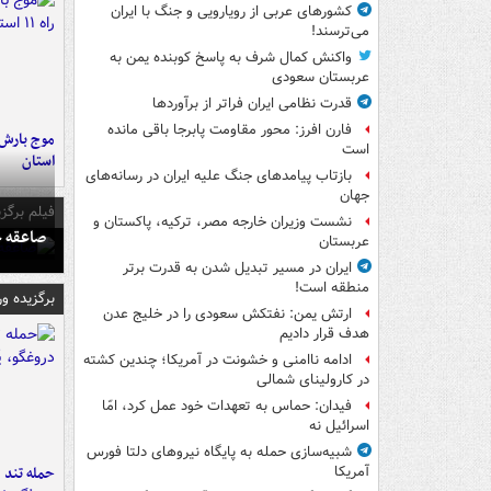
کشورهای عربی از رویارویی و جنگ با ایران
می‌ترسند!
واکنش کمال شرف به پاسخ کوبنده یمن به
عربستان سعودی
قدرت نظامی ایران فراتر از برآوردها
فارن افرز: محور مقاومت پابرجا باقی مانده
است
استان
بازتاب پیامدهای جنگ علیه ایران در رسانه‌های
جهان
فیلم برگزی
نشست وزیران خارجه مصر، ترکیه، پاکستان و
صاعقه ج
عربستان
ایران در مسیر تبدیل شدن به قدرت برتر
منطقه است!
برگزیده و
ارتش یمن: نفتکش سعودی را در خلیج عدن
هدف قرار دادیم
ادامه ناامنی و خشونت در آمریکا؛ چندین کشته
در کارولینای شمالی
فیدان: حماس به تعهدات خود عمل کرد، امّا
اسرائیل نه
شبیه‌سازی حمله به پایگاه نیروهای دلتا فورس
حمله تند ف
آمریکا