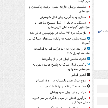
دور کردند
نشست وزیران خارجه مصر، ترکیه، پاکستان و
عربستان
سناریوی بلاگر زن برای قتل شوهرش
دستگیری ۸ نفر از اشرار مسلح شاخص و
مرتبطین گروهک های تروریستی
راز مرگ مرد ۷۲ ساله در تهرانپارس فاش شد
شبیه‌سازی حمله به پایگاه نیروهای دلتا فورس
آمریکا
قرار بود ایران به زانو درآید، اما به ابرقدرت
منطقه تبدیل شد!
قدرت نظامی ایران فراتر از برآوردها
واکنش کمال شرف به پاسخ کوبنده یمن به
عربستان سعودی
آهوی ایرانی
موج بارش‌های تابستانه در راه ۱۱ استان
مشاهده ۴ پلنگ در ارتفاعات میناب
دردسر جدید برای سرخپوشان
درگیری لفظی ترامپ و هگزث بر سر کمبود
ذخایر موشکی