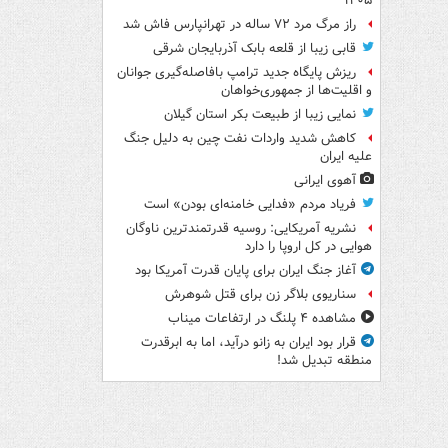
۱۴۰۵
راز مرگ مرد ۷۲ ساله در تهرانپارس فاش شد
قابی زیبا از قلعه بابک آذربایجان شرقی
ریزش پایگاه جدید ترامپ بافاصله‌گیری جوانان
و اقلیت‌ها از جمهوری‌خواهان
نمایی زیبا از طبیعت بکر استان گیلان
کاهش شدید واردات نفت چین به دلیل جنگ
علیه ایران
آهوی ایرانی
فریاد مردم «فدایی خامنه‌ای بودن» است
نشریه آمریکایی: روسیه قدرتمندترین ناوگان
هوایی در کل اروپا را دارد
آغاز جنگ ایران برای پایان قدرت آمریکا بود
سناریوی بلاگر زن برای قتل شوهرش
مشاهده ۴ پلنگ در ارتفاعات میناب
قرار بود ایران به زانو درآید، اما به ابرقدرت
منطقه تبدیل شد!