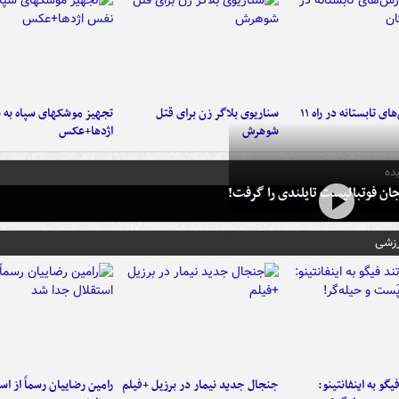
موج بارش‌های تابستانه در راه ۱۱
سناریوی بلاگر زن برای قتل
تجهیز موشکهای سپاه به 
شوهرش
اژدها+عکس
ده
ان فوتبالیست تایلندی را گرفت!
رزشی
یگو به اینفانتینو:
جنجال جدید نیمار در برزیل +فیلم
رامین رضاییان رسماً از اس