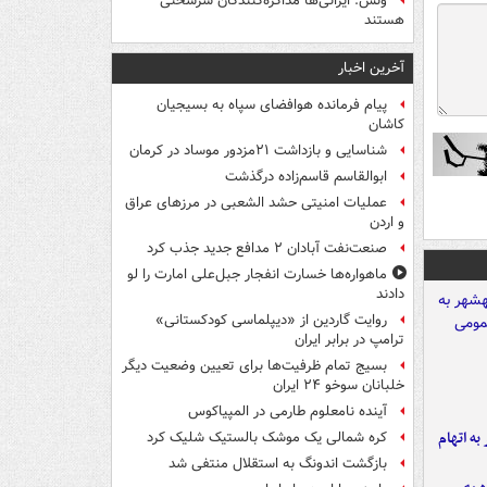
ونس: ایرانی‌ها مذاکره‌کنندگان سرسختی
هستند
آخرین اخبار
پیام فرمانده هوافضای سپاه به بسیجیان
کاشان
شناسایی و بازداشت ۲۱مزدور موساد در کرمان
ابوالقاسم قاسم‌زاده درگذشت
عملیات امنیتی حشد الشعبی در مرزهای عراق
و اردن
صنعت‌نفت آبادان ۲ مدافع جدید جذب کرد
ماهواره‌ها خسارت انفجار جبل‌علی امارت را لو
دادند
روایت گاردین از «دیپلماسی کودکستانی»
ترامپ در برابر ایران
بسیج تمام ظرفیت‌ها برای تعیین وضعیت دیگر
خلبانان سوخو ۲۴ ایران
آینده نامعلوم طارمی در المپیاکوس
شهر به اتهام
کره شمالی یک موشک بالستیک شلیک کرد
بازگشت اندونگ به استقلال منتفی شد