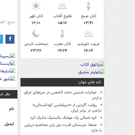
اذان صبح
طلوع آفتاب
اذان ظهر
منبع: العا
۱۲:۱۰
۰۵:۱۶
۰۳:۴۱
غروب خورشید
اذان مغرب
نیمه‌شب شرعی
۲۳:۲۲
۱۹:۲۴
۱۹:۰۴
تازه های جهان
عملیات امنیتی حشد الشعبی در مرزهای عراق
نظر شم
و اردن
روایت گاردین از «دیپلماسی کودکستانی»
نام
ترامپ در برابر ایران
کره شمالی یک موشک بالستیک شلیک کرد
ایمیل
صنعا: عربستان قدرت دور زدن محاصره دریایی
را ندارد