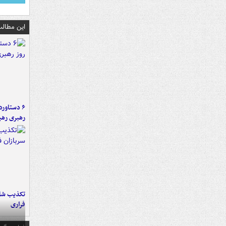
این مطالب
رهبری رهب
تکذیب شای
فراری