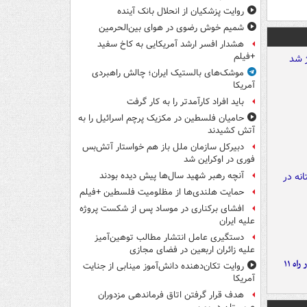
روایت پزشکیان از انحلال بانک آینده
شمیم خوش رضوی در هوای بین‌الحرمین
هشدار افسر ارشد آمریکایی به کاخ سفید
+فیلم
موشک‌های بالستیک ایران؛ چالش راهبردی
آمریکا
باید افراد کارآمدتر را به کار گرفت
حامیان فلسطین در مکزیک پرچم اسرائیل را به
آتش کشیدند
دبیرکل سازمان ملل باز هم خواستار آتش‌بس
فوری در اوکراین شد
آنچه رهبر شهید سال‌ها پیش دیده بودند
حمایت هلندی‌ها از مظلومیت فلسطین +فیلم
افشای برکناری در موساد پس از شکست پروژه
علیه ایران
دستگیری عامل انتشار مطالب توهین‌آمیز
علیه زائران اربعین در فضای مجازی
موج بارش‌های تابستانه در راه ۱۱
روایت تکان‌دهنده دانش‌آموز مینابی از جنایت
آمریکا
هدف قرار گرفتن اتاق‌ فرماندهی مزدوران