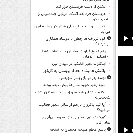
دشان از دست عربستان فرار کرد
عربستان فرمانده ائتلاف دریایی چندملیتی را
منصوب کرد
«کمانِ پرنده» چینی برای شکار کروزها به ایران
می‌آید
خود فروخته‌ها چطور با موساد همکاری
Pla
می‌کردند؟
رقم فسخ قرارداد رضاییان با استقلال فقط
۱۰۰میلیون تومان!
ابتکارات رهبر انقلاب در میدان نبرد
واکنش عالیشاه بعد از پیوستن به گل‌گهر
بوسه‌ پدر بر پای پسر شهیدش
آنچه رهبر شهید سال‌ها پیش دیده بودند
تکذیب ادعای «نحوه ردزنی محل استقرار شهید
لاریجانی»
آیا تینا پاکروان بازهم از ساترا مجوز فعالیت
می‌گیرد؟
کویت دستور تعطیلی تنها مدرسه ایرانی را
صادر کرد
پاسخ قاطع ملیحه محمدی به نسخه