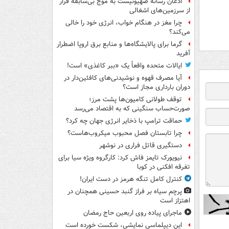
اذعان رسانه صهیونیست به موج بی‌سابقه فرار
از سرزمین‌های اشغالی
چرا مغز در هنگام خواب، انرژی خود را خالی
می‌کند؟
گرما برای پالایشگاه‌ها و منابع برق اروپا اضطرار
آفرید
ایالات متحده واقعاً یک «ببر کاغذی» است!
آیا مصرف قهوه و نوشیدنی‌های کافئین‌دار در
دوران بارداری مجاز است؟
توقف طولانی کامیون‌ها پشت مرز؛
صورت‌حساب سنگینی که به اقتصاد می‌رسد
حماقت ترامپ با ذخایر انرژی جهان چه کرد؟
چرا تابستان فصل محبوب میکروب‌هاست؟
دستگیری قاتل فراری در نوشهر
نیویورک تایمز فاش کرد: کارگروه ویژه سیا برای
تفرقه افکنی در کوبا
کنترل کامل تنگه هرمز در دست ایران!
پرچم سیاه بر فراز گنبد حسینی همچنان در
اهتزاز است
ماجرای پیاده روی اربعین حاج رمضان
این دیپلماسی نمایشی، شکست خورده است