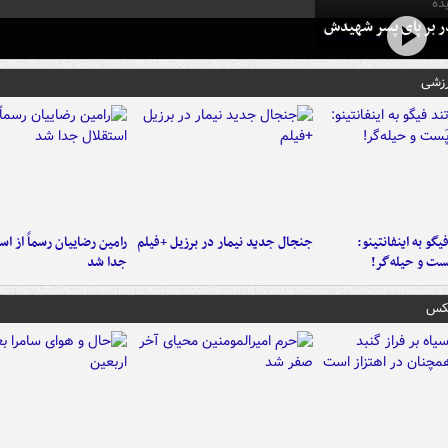
ده
در بر پای پسر شهیدش
رزشی
یگو به اینفانتینو:
جنجال جدید نیمار در برزیل +فیلم
رامین رضاییان رسماً از اس
ست‌ و حیله‌گر!
جدا شد
عکس