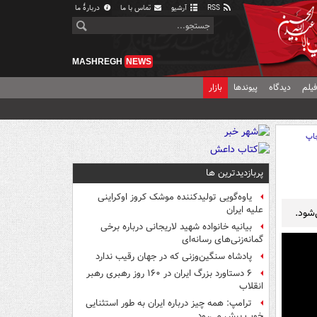
RSS
آرشیو
تماس با ما
دربارهٔ ما
MASHREGH
NEWS
یلم
دیدگاه
پیوندها
بازار
اپ
پربازدیدترین ها
یاوه‌گویی تولیدکننده موشک کروز اوکراینی
علیه ایران
بیانیه خانواده شهید لاریجانی درباره برخی
گمانه‌زنی‌های رسانه‌ای
پادشاه سنگین‌وزنی که در جهان رقیب ندارد
۶ دستاورد بزرگ ایران در ۱۶۰ روز رهبری رهبر
انقلاب
ترامپ: همه چیز درباره ایران به طور استثنایی
خوب پیش می‌رود