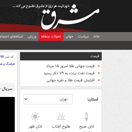
خانه
سیاست
جهان
تحولات منطقه
ورزش
شبکه‌های اجتماع
قیمت
کد خبر
998
فرهنگ و هن
قیمت جهانی طلا امروز ۱۵ مرداد
قیمت نفت برنت به ۷۹ دلار رسید
افزایش قیمت طلا و نقره جهانی
سریال «پایتخت 3» به کارگردانی سیروس مق
استان:
اذان صبح
طلوع آفتاب
اذان ظهر