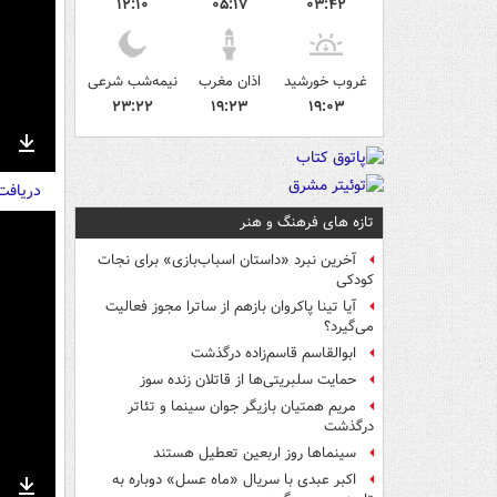
۱۲:۱۰
۰۵:۱۷
۰۳:۴۲
غروب خورشید
اذان مغرب
نیمه‌شب شرعی
۲۳:۲۲
۱۹:۲۳
۱۹:۰۳
nter
Download
دریاف
ullscreen
تازه های فرهنگ و هنر
آخرین نبرد «داستان اسباب‌بازی» برای نجات
کودکی
آیا تینا پاکروان بازهم از ساترا مجوز فعالیت
می‌گیرد؟
ابوالقاسم قاسم‌زاده درگذشت
حمایت سلبریتی‌ها از قاتلان زنده سوز
مریم همتیان بازیگر جوان سینما و تئاتر
درگذشت
سینماها روز اربعین تعطیل هستند
اکبر عبدی با سریال «ماه عسل» دوباره به