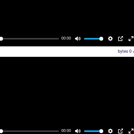
00:00
y
Mute
Settings
PIP
E
ت
f
0 bytes
00:00