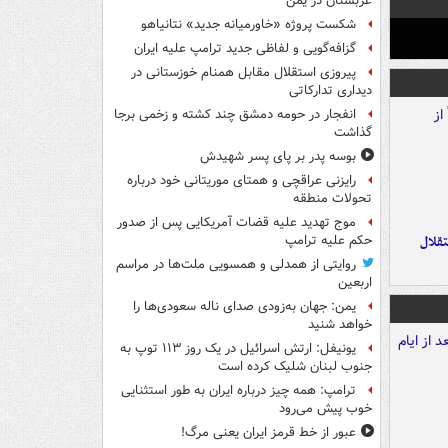
عربستان در یمن
شکست پروژه «خاورمیانه جدید» نتانیاهو
گزافه‌گویی و لفاظی جدید ترامپ علیه ایران
پیروزی استقلال مقابل همنام خوزستانی در
دیداری تدارکاتی
انفجار در حومه دمشق چند کشته و زخمی برجا
گذاشت
بوسه‌ پدر بر پای پسر شهیدش
رایزنی عراقچی و همتای موریتانی خود درباره
تحولات منطقه
موج تهدید علیه قضات آمریکایی پس از صدور
تقلال
حکم علیه ترامپ
روایتی از همدلی و همسویی ملت‌ها در مراسم
اربعین
یمن: جهان به‌زودی صدای ناله سعودی‌ها را
خواهد شنید
یونیفل: ارتش اسرائیل در یک روز ۱۱۳ توپ به
جنوب لبنان شلیک کرده است
ترامپ: همه چیز درباره ایران به طور استثنایی
خوب پیش می‌رود
عبور از خط قرمز ایران یعنی مرگ!