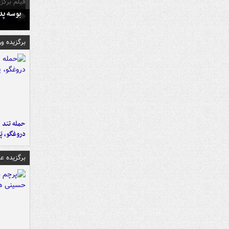
فیلم برگزی
بوسه‌ پ
برگزیده و
حمله تند ف
دروغگو، پَ
برگزیده 