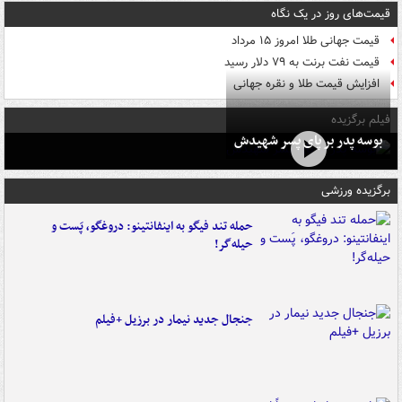
قیمت‌های روز در یک نگاه
قیمت جهانی طلا امروز ۱۵ مرداد
قیمت نفت برنت به ۷۹ دلار رسید
افزایش قیمت طلا و نقره جهانی
فیلم برگزیده
بوسه‌ پدر بر پای پسر شهیدش
برگزیده ورزشی
حمله تند فیگو به اینفانتینو: دروغگو، پَست‌ و
حیله‌گر!
جنجال جدید نیمار در برزیل +فیلم