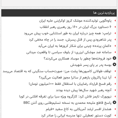
پربازدیدترین ها
یاوه‌گویی تولیدکننده موشک کروز اوکراینی علیه ایران
۶ دستاورد بزرگ ایران در ۱۶۰ روز رهبری رهبر انقلاب
ترامپ: همه چیز درباره ایران به طور استثنایی خوب پیش می‌رود
پدر شاهرودی پس از قتل پسرش، جسد را در چاه مخفی کرد
«کمانِ پرنده» چینی برای شکار کروزها به ایران می‌آید
سامانه ضد موشکی لیزری؛ از بلوف سیاسی تا واقعیت میدانی
خود فروخته‌ها چطور با موساد همکاری می‌کردند؟
بوسه‌ پدر بر پای پسر شهیدش
توقف طولانی کامیون‌ها پشت مرز؛ صورت‌حساب سنگینی که به اقتصاد می‌رسد
آیا تینا پاکروان بازهم از ساترا مجوز فعالیت می‌گیرد؟
رقم فسخ قرارداد رضاییان با استقلال فقط ۱۰۰میلیون تومان!
آنچه رهبر شهید سال‌ها پیش دیده بودند
نیویورک تایمز فاش کرد: کارگروه ویژه سیا برای تفرقه افکنی در کوبا
پاسخ قاطع ملیحه محمدی به نسخه تسلیم‌طلبی روی آنتن BBC
هشدار افسر ارشد آمریکایی به کاخ سفید +فیلم
کویت دستور تعطیلی تنها مدرسه ایرانی را صادر کرد