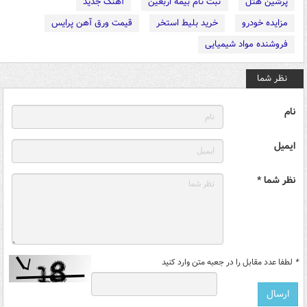
پرشین هتل
ثبت نام بیمه اربعین
آهنگ جدید
مزایده خودرو
خرید بلیط استخر
قیمت ورق آهن پرایس
فروشنده مواد شیمیایی
نظر شما
نام
ایمیل
نظر شما *
*
لطفا عدد مقابل را در جعبه متن وارد کنید