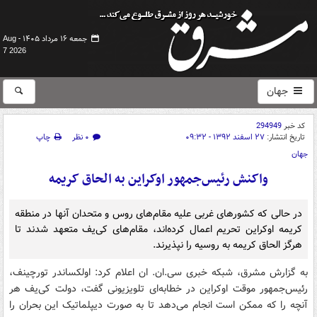
جمعه ۱۶ مرداد ۱۴۰۵ -
Aug
7 2026
جهان
کد خبر
294949
تاریخ انتشار:
۲۷ اسفند ۱۳۹۲ - ۰۹:۳۲
۰ نظر
چاپ
جهان
واکنش رئیس‌جمهور اوکراین به الحاق کریمه
در حالی که کشورهای غربی علیه مقام‌های روس و متحدان آنها در منطقه
کریمه اوکراین تحریم اعمال کرده‌اند، مقام‌های کی‌یف متعهد شدند تا
هرگز الحاق کریمه به روسیه را نپذیرند.
به گزارش مشرق، شبکه خبری سی.ان. ان اعلام کرد: اولکساندر تورچینف،
رئیس‌جمهور موقت اوکراین در خطابه‌ای تلویزیونی گفت، دولت کی‌یف هر
آنچه را که ممکن است انجام می‌دهد تا به صورت دیپلماتیک این بحران را