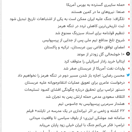
حمله سایبری گسترده به بورس آمریکا
صنعا: نیروهای ما در کمین‌ هستند
تلگراف: جنگ علیه ایران ممکن است به یکی از اشتباهات تاریخ تبدیل شود
ثبت تاریخی‌ترین کاهش تردد در تنگه هرمز
تنظیم قولنامه برای اسناد سبزرنگ ممنوع شد
شروع تلخ مدافع تیم ملی پس از جدایی از پرسپولیس
امضای توافق دفاعی بین عربستان، ترکیه و پاکستان
۱۰ خوشحالی گل زودتر از موعد
ایتالیا خرید رادار اسرائیلی را متوقف کرد
واردات نفت آمریکا از عربستان صفر شد
محسن رضایی: اجازه باز شدن مسیر دوم در تنگه هرمز را نخواهیم داد
درخواست عامری برای تعویق عملیات انتقام‌جویانه علیه عربستان
دستور ترامپ برای تحقیق درباره چگونگی افشای کمبود تسلیحات
ائتلاف سعودی مدعی حمله ارتش یمن به نجران شد
هشدار سرمربی پرسپولیس به جاسوس تیم
۲۲ کشته و زخمی بر اثر تیراندازی در یک مدرسه در تایلند+ فیلم
سامانه ضد موشکی لیزری؛ از بلوف سیاسی تا واقعیت میدانی
ترامپ: فکر می‌کنم جنگ با ایران خیلی زود پایان می‌یابد