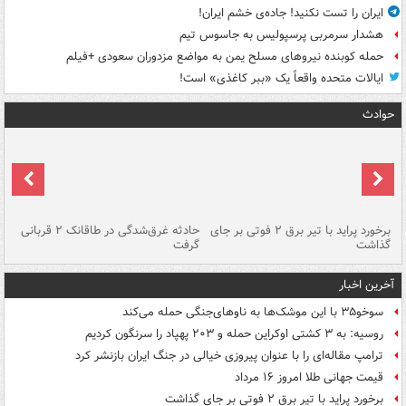
ایران را تست نکنید! جاده‌ی خشم ایران!
هشدار سرمربی پرسپولیس به جاسوس تیم
حمله کوبنده نیروهای مسلح یمن به مواضع مزدوران سعودی +فیلم
ایالات متحده واقعاً یک «ببر کاغذی» است!
حوادث
برخورد پراید با تیر برق ۲ فوتی بر جای
حادثه غرق‌شدگی در طاقانک ۲ قربانی
پد
گذاشت
گرفت
جس
آخرین اخبار
سوخو۳۵ با این موشک‌ها به ناوهای‌جنگی حمله می‌کند
روسیه: به ۳ کشتی اوکراین حمله و ۲۰۳ پهپاد را سرنگون کردیم
ترامپ مقاله‌ای را با عنوان پیروزی خیالی در جنگ ایران بازنشر کرد
قیمت جهانی طلا امروز ۱۶ مرداد
برخورد پراید با تیر برق ۲ فوتی بر جای گذاشت