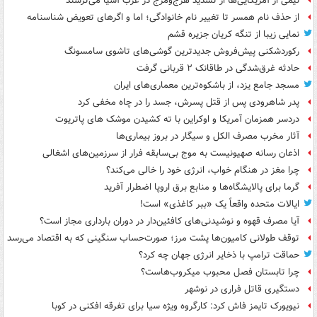
نیمی از آمریکایی‌ها از تشدید هرج‌ومرج در غرب آسیا می‌ترسند
از حذف نام همسر تا تغییر نام خانوادگی؛ اما و اگرهای تعویض شناسنامه
نمایی زیبا از تنگه کریان جزیره قشم
رکوردشکنی پیش‌فروش جدیدترین گوشی‌های تاشوی سامسونگ
حادثه غرق‌شدگی در طاقانک ۲ قربانی گرفت
مسجد جامع یزد، از باشکوه‌ترین معماری‌های ایران
پدر شاهرودی پس از قتل پسرش، جسد را در چاه مخفی کرد
دردسر همزمان آمریکا و اوکراین با ته کشیدن موشک های پاتریوت
آثار مخرب مصرف الکل و سیگار در بروز بیماری‌ها
اذعان رسانه صهیونیست به موج بی‌سابقه فرار از سرزمین‌های اشغالی
چرا مغز در هنگام خواب، انرژی خود را خالی می‌کند؟
گرما برای پالایشگاه‌ها و منابع برق اروپا اضطرار آفرید
ایالات متحده واقعاً یک «ببر کاغذی» است!
آیا مصرف قهوه و نوشیدنی‌های کافئین‌دار در دوران بارداری مجاز است؟
توقف طولانی کامیون‌ها پشت مرز؛ صورت‌حساب سنگینی که به اقتصاد می‌رسد
حماقت ترامپ با ذخایر انرژی جهان چه کرد؟
چرا تابستان فصل محبوب میکروب‌هاست؟
دستگیری قاتل فراری در نوشهر
نیویورک تایمز فاش کرد: کارگروه ویژه سیا برای تفرقه افکنی در کوبا