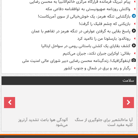
پیام تبریک فرمانده قرارگاه مرکزی خاتم‌الانبیا به محسن رضایی
واکنش روزنامه صهیونیستی به توافقنامه دفاعی مکه
بازگشایی تنگه هرمز، یک خوش‌خیالی از سوی آمریکاست!
بازیکنی که چشم فلیک را گرفت!
پاسخ بقایی به گرفتن عوارض در تنگه هرمز در تفاهم با عمان
رونالدو: بارسلونا من را ناامید کرد
کشف بقایای یک کشتی باستانی رومی در سواحل ایتالیا
بقائی: اوکراین جبران نکند، جبران می‌کنیم
اینفوگرافیک/ زندگینامه محسن رضایی دبیر شورای عالی امنیت‌ ملی
رگبار و رعد و برق در شمال و جنوب کشور
سلامت
آیا ماءالشعیر برای جلوگیری از سنگ
آلودگی هوا باعث تشدید آرتروز
حذ
کلیه مفید است
می‌شود
کل