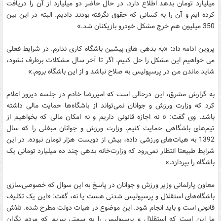
میلیارد تومان بدهد اطلاع دارد. در حال حاضر دو میلیارد از آن را دریافت
کرده ایم و آن را به کسانی که حقوق نگرفته بودند دادیم. البته در این بین
350 میلیون هم خرج مشکل خودرو بازیکنان شد.»
پروین ادامه داد: «به بدهی های پیشین باشگاه کاری ندارم. در شرایط فعلی
می خواهیم این مشکل را حل کنیم. اگر تا آخر سال مشکلات برطرف نشود،
شاید ماندن من در پرسپولیس به صلاح نباشد و از این باشگاه بروم.»
به گزارش مشرق، این درحالی است که امیررضا خادم در جلسه دیروز اعلام
کرد که وزارت ورزش و جوانان نمی‌تواند از باشگاه‌ها حمایت مالی داشته
باشد. وی گفت: «‌ نه اجازه قانونی داریم و نه امکان مالی که بخواهیم از
تیم‌های باشگاهی حمایت کنیم. وزارت ورزش و جوانان مبغلی را که سال
1392 به هیات‌های ورزشی داده، بیش از دویست هزار تومان نبوده. در این
شرایط طبیعتا انتظار نمی‌رود که وزارت‌خانه بدهی چند ده میلیارد تومانی یک
باشگاه را بپردازد.»
معاون پارلمانی وزیر ورزش و جوانان در پاسخ به این سوال که خصوصی‌سازی
باشگاه‌های استقلال و پرسپولیس شدنی هست یا نه، گفت: «این یک تکلیف
قانونی است و باید انجام شود. این موضوع در هیات دولت مطرح شده. تلاش
ما این است که استقلال و پرسپولیس را به سمتی ببریم که مردم نگران