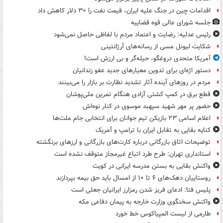
اقدامات چین در جنگ علیه ایران، قیمت نفت را ۳۰ دلار کاهش داد
جلسه شورای عالی قوه قضاییه
رئیس عدلیه: رضایت و اعتماد مردم با لفاظی حاصل نمی‌شود
شکایت لیونل مسی از رسانه‌های آرژانتینی
آمریکا متحدی دروغگو، حیله‌گر و بی ارزش است!
دستور اژه‌ای برای تدوین معیارهای جدید عفو زندانیان
مردم در روزهای آینده آثار تشدید نظارت بر بازار را می‌بینند
قطع برق در کمپ کشتی آزادی هنگام تمرین ملی‌پوشان
حضور پر مهر شهید سپهبد موسوی در کنار نوه‌اش
اعلام اسامی ۲۳ بازیکن تیم جوانان برای انتخابی جام ملت‌ها
کنایه بقایی به تقابل ایران با ترامپ و آمریک
توضیحات اتاق بازرگانی درباره کارت‌های بازرگانی و ارزهای برنگشته
استانداری تهران: طرح طرد اتباع غیرمجاز متوقف نشده است
واکنش بقایی به بستن مدرسه ایرانی در کویت
روستاییان دهک‌های ۶ تا ۱۰ از امسال باید حق بیمه بپردازند
پلیس فتا: ادعای فریز شدن رمزارز ایرانیان جعلی است
واکنش سخنگوی وزارت خارجه به پیمان دفاعی مکه
طارمی از لیست المپیاکوس خط خورد