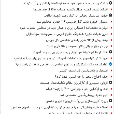
پزشکیان: مردم با حضور خود همه توطئه‌ها را نقش بر آب کردند
انتقاد شدید کمیته مذاکره‌کننده میناب ۱۶۸ از صداوسیما
حضور سرلشکر رضایی در کنار رهبر شهید انقلاب
مدیران خودرو بابت گران‌فروشی ۲۶ خودرو محکوم شد
نیکزاد: تفاهنامه احتمالی ایران و عمان باید در مجلس مصوب شود
بازی هیات مدیره هلدینگ خلیج فارس با سرنوشت سهامداران
رشد بیش از ۹۴ هزار واحدی شاخص کل بورس
چرا در بازار جهانی دلار ضعیف و طلا قوی شد؟
هشدار قاطع کارشناس ایرانی به ماجراجویی مجدد آمریکا
ورود تاکر کارلسون به انتخابات آمریکا؛ تهدیدی جدی برای پایگاه ترامپ
توافقنامه مکه؛ شکل‌گیری ناتوی اسلامی یا اقدامی فاقد اثر راهبردی؟
استعفای نایب‌رئیس فدراسیون کشتی
حکم اخراج ربیعی را چه کسی امضا کرد؟
اژه‌ای: بسیاری از کارگزاران نظام تکلیف‌مدار هستند
ادعای اوکراین: دو لانچر اس-۴۰۰ را زدیم+ فیلم
تیم جدید پورعلی‌گنجی مشخص شد
پروژه "لیبی‌سازی ایران" سناریوی تکراری دشمن
اصلاح طرح پشتیبانی و رفع موانع تولید کشاورزی در جلسه امروز مجلس
انتخابات شوراها در فصل پاییز برگزار می‌شود