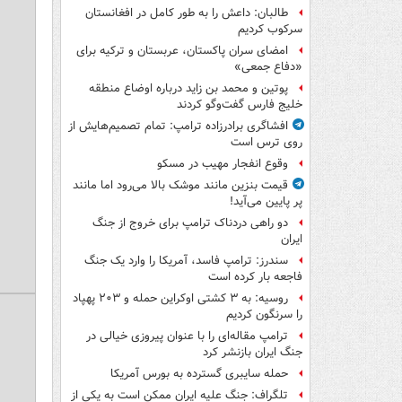
طالبان: داعش را به طور کامل در افغانستان
سرکوب کردیم
امضای سران پاکستان، عربستان و ترکیه برای
«دفاع جمعی»
پوتین و محمد بن زاید درباره اوضاع منطقه
خلیج فارس گفت‌وگو کردند
افشاگری برادرزاده ترامپ: تمام تصمیم‌هایش از
روی ترس است
وقوع انفجار مهیب در مسکو
قیمت بنزین مانند موشک بالا می‌رود اما مانند
پر پایین می‌آید!
دو راهی دردناک ترامپ برای خروج از جنگ
ایران
سندرز: ترامپ فاسد، آمریکا را وارد یک جنگ
فاجعه بار کرده است
روسیه: به ۳ کشتی اوکراین حمله و ۲۰۳ پهپاد
را سرنگون کردیم
ترامپ مقاله‌ای را با عنوان پیروزی خیالی در
جنگ ایران بازنشر کرد
حمله سایبری گسترده به بورس آمریکا
تلگراف: جنگ علیه ایران ممکن است به یکی از