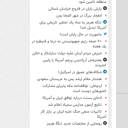
منطقه تأمین شود
بارش باران در فاروج خراسان شمالی
انفجار بزرگ در شهر المخا یمن
تنگه هرمز به نماد یک تحقیر تاریخی برای
آمریکا تبدیل شد!
ماموریت در حال پایان است!
۲۰ حمله رژیم صهیونیستی به درعا و قنیطره در
یک هفته
خیزش مردم لبنان علیه دولت سازشکار و خائن
معترضان آرژانتینی پرچم آمریکا را پایین
کشیدند
شکاف‌های عمیق در اسرائیل!
هشدار مقام ارشد یمن به عربستان سعودی
اردوغان: توافقنامه مکه پذیرای مشارکت
کشورهای دوست است
ادعای بسنت درباره توافق ایران و آمریکا
نتایج آزمون مدارس سمپاد اعلام شد
تاثیرات منفی جنگ علیه ایران بر بازار کار
آمریکا
رونمایی از مختصات جدید تنگۀ هرمز