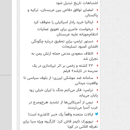
اشتباهات تاریخ تبدیل شود
امضای توافق دفاعی بین عربستان، ترکیه و
پاکستان
ایتالیا خرید رادار اسرائیلی را متوقف کرد
درخواست عامری برای تعویق عملیات
انتقام‌جویانه علیه عربستان
دستور ترامپ برای تحقیق درباره چگونگی
افشای کمبود تسلیحات
ائتلاف سعودی مدعی حمله ارتش یمن به
نجران شد
۲۲ کشته و زخمی بر اثر تیراندازی در یک
مدرسه در تایلند+ فیلم
سامانه ضد موشکی لیزری؛ از بلوف سیاسی تا
واقعیت میدانی
ترامپ: فکر می‌کنم جنگ با ایران خیلی زود
پایان می‌یابد
نیمی از آمریکایی‌ها از تشدید هرج‌ومرج در
غرب آسیا می‌ترسند
ایالات متحده واقعاً یک «ببر کاغذی» است!
نیویورک تایمز فاش کرد: کارگروه ویژه سیا برای
تفرقه افکنی در کوبا