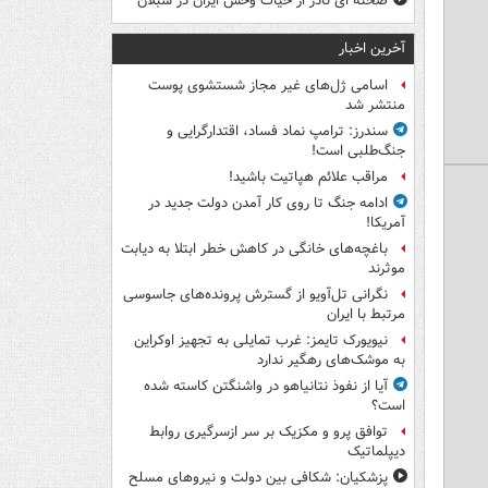
صحنه ای نادر از حیات وحش ایران در سبلان
آخرین اخبار
اسامی ژل‌های غیر مجاز شستشوی پوست
منتشر شد
سندرز: ترامپ نماد فساد، اقتدارگرایی و
جنگ‌طلبی است!
مراقب علائم هپاتیت باشید!
ادامه جنگ تا روی کار آمدن دولت جدید در
آمریکا!
باغچه‌های خانگی در کاهش خطر ابتلا به دیابت
موثرند
نگرانی تل‌آویو از گسترش پرونده‌های جاسوسی
مرتبط با ایران
نیویورک تایمز: غرب تمایلی به تجهیز اوکراین
به موشک‌های رهگیر ندارد
آیا از نفوذ نتانیاهو در واشنگتن کاسته شده
است؟
توافق پرو و مکزیک بر سر ازسرگیری روابط
دیپلماتیک
پزشکیان: شکافی بین دولت و نیروهای مسلح