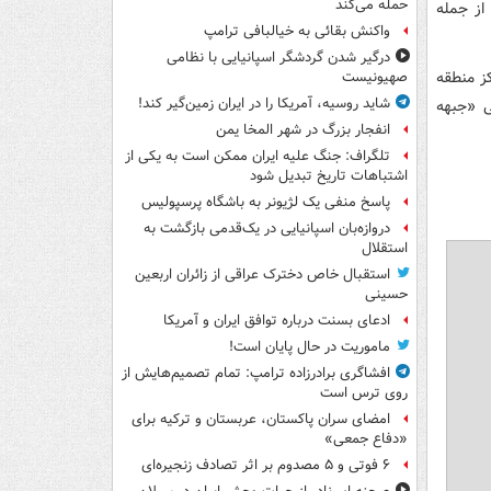
حمله می‌کند
از جمله
واکنش بقائی به خیالبافی ترامپ
درگیر شدن گردشگر اسپانیایی با نظامی
برود، مرکز منطقه
صهیونیست
شاید روسیه، آمریکا را در ایران زمین‌گیر کند!
ی «جبهه
انفجار بزرگ در شهر المخا یمن
تلگراف: جنگ علیه ایران ممکن است به یکی از
اشتباهات تاریخ تبدیل شود
پاسخ منفی یک لژیونر به باشگاه پرسپولیس
دروازه‌بان اسپانیایی در یک‌قدمی بازگشت به
استقلال
استقبال خاص دخترک عراقی از زائران اربعین
حسینی
ادعای بسنت درباره توافق ایران و آمریکا
ماموریت در حال پایان است!
افشاگری برادرزاده ترامپ: تمام تصمیم‌هایش از
روی ترس است
امضای سران پاکستان، عربستان و ترکیه برای
«دفاع جمعی»
۶ فوتی و ۵ مصدوم بر اثر تصادف زنجیره‌ای