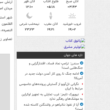
اذان صبح
طلوع آفتاب
اذان ظهر
ارتش سور
۱۲:۱۰
۰۵:۱۸
۰۳:۴۳
میدان اص
القلمون 
غروب خورشید
اذان مغرب
نیمه‌شب شرعی
۲۳:۲۳
۱۹:۲۱
۱۹:۰۲
النصره»،
تصاویر ز
تازه های جهان
سندرز: ترامپ نماد فساد، اقتدارگرایی و
جنگ‌طلبی است!
ادامه جنگ تا روی کار آمدن دولت جدید در
آمریکا!
نگرانی تل‌آویو از گسترش پرونده‌های جاسوسی
مرتبط با ایران
نیویورک تایمز: غرب تمایلی به تجهیز اوکراین
به موشک‌های رهگیر ندارد
آیا از نفوذ نتانیاهو در واشنگتن کاسته شده
است؟