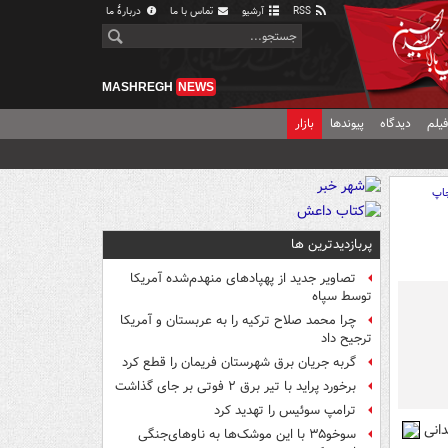
RSS
آرشیو
تماس با ما
دربارهٔ ما
MASHREGH
NEWS
یلم
دیدگاه
پیوندها
بازار
اپ
پربازدیدترین ها
تصاویر جدید از پهپادهای منهدم‌شده آمریکا
توسط سپاه
چرا محمد صلاح ترکیه را به عربستان و آمریکا
ترجیح داد
گربه جریان برق شهرستان فریمان را قطع کرد
برخورد پراید با تیر برق ۲ فوتی بر جای گذاشت
ترامپ سوئیس را تهدید کرد
انی
سوخو۳۵ با این موشک‌ها به ناوهای‌جنگی