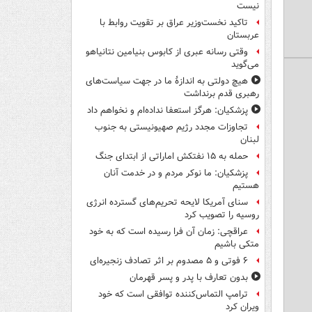
نیست
تاکید نخست‌وزیر عراق بر تقویت روابط با
عربستان
وقتی رسانه عبری از کابوس بنیامین نتانیاهو
می‌گوید
هیچ دولتی به اندازۀ ما در جهت سیاست‌های
رهبری قدم برنداشت
پزشکیان: هرگز استعفا نداده‌ام و نخواهم داد
تجاوزات مجدد رژیم صهیونیستی به جنوب
لبنان
حمله به ۱۵ نفتکش‌ اماراتی از ابتدای جنگ
پزشکیان: ما نوکر مردم و در خدمت آنان
هستیم
سنای آمریکا لایحه تحریم‌های گسترده انرژی
روسیه را تصویب کرد
عراقچی: زمان آن فرا رسیده است که به خود
متکی باشیم
۶ فوتی و ۵ مصدوم بر اثر تصادف زنجیره‌ای
بدون تعارف با پدر و پسر قهرمان
ترامپ التماس‌کننده توافقی است که خود
ویران کرد