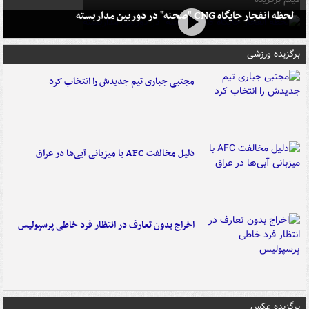
لحظه انفجار جایگاه CNG "صحنه" در دوربین مداربسته
برگزیده ورزشی
مجتبی جباری تیم جدیدش را انتخاب کرد
دلیل مخالفت AFC با میزبانی آبی‌ها در عراق
اخراج بدون تعارف در انتظار فرد خاطی پرسپولیس
برگزیده عکس