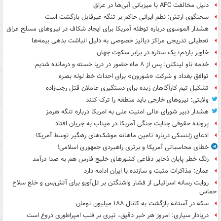
دلیل مخالفت AFC با میزبانی آبی‌ها در عراق
سخنگوی ارتش: نظم ایرانی حاکم بر تنگه غیرقابل بازگشت است
هشدار الموسوی درباره توطئه آمریکا برای ایجاد شکاف در نیروهای مسلح عراق
تعطیلی تدریجی مراکز دیالیز خصوصی به دلیل انباشت بدهی بیمه‌ها
خاویر باردم؛ یک ستاره در برابر سکوت جهان
خدمه ناو لینکلن: پس از ۸ ماه حضور در دریا خسته و درمانده‌ شدیم
توافق بغداد و شرکت «شورون» برای احداث خط لوله بصره
تشکیل تیم کارآگاهان زبده برای دستگیری عاملان قتل رجب‌زاده
ولایتی: نیروهای خارجی باید منطقه را ترک کنند
هشدار دبیر شورای عالی امنیت ملی به امریکا درباره تنگه هرمز
پرونده حقوقی جنایت جنگی آمریکا در میناب به جریان افتاد
ادعای زلنسکی درباره تامین ماهانه موشک‌های رهگیر توسط آمریکا
خطای محاسباتی آمریکا و برتری راهبردی جمهوری اسلامی!
زنگ خطر پایان ذخایر دفاعی کشورهای خلیج فارس هم به صدا درآمد
عمان: مذاکرات مثبت و سازنده با ایران ادامه دارد
روایت رسانه اسرائیلی از فشار واشنگتن بر تل‌آویو برای آتش‌بس و خلع سلاح
حماس
سکه در آستانه بازگشت به کانال ۱۸۸ میلیون تومان
دریادار سیاری: امروز هر خبر دقیق، تیری بر قلب امپراطوری دروغ است