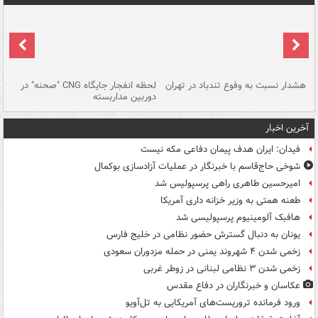
ای
هشدار نسبت به وفوع تندباد در تهران
لحظه انفجار جایگاه CNG "صحنه" در
دس
دوربین مداربسته
ات
آخرین اخبار
فیدان: ایران هدف پیمان دفاعی مکه نیست
شوخی حاج‌قاسم با خبرنگار در عملیات آزادسازی بوکمال
امیرحسین طاهری راهی پرسپولیس شد
طعنه همتی به وزیر خزانه داری آمریکا
هافبک آلومینیوم پرسپولیسی شد
یونان به دنبال گسترش حضور نظامی در خلیج فارس
زخمی شدن ۴ شهروند یمنی در حمله مزدوران سعودی
زخمی شدن ۳ نظامی لبنانی در زوطر غربی
عکاسان و خبرنگاران در دفاع مقدس
ورود فرمانده تروریست‌های آمریکایی به تل‌آویو