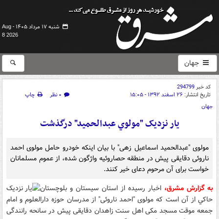
شنبه ۱۷ مرداد ۱۴۰۵ -
Aug
8 2026
جهان
کد خبر
294799
تاریخ انتشار:
۲۶ اسفند ۱۳۹۲ - ۱۵:۰۵
۰ نظر
چاپ
جهان
يار نزديک "مولوي عبدالحميد" درگذشت
مولوی "عبدالحمید اسماعیل زهی" با بیان اینکه خودرو حامل مولوی احمد
ناروئی دقایقی پیش در منطقه حصاروئیه واژگون شده، از عموم مسلمانان
خواست برای آن مرحوم دعای خیر کنند.
به گزارش مشرق،
اخبار رسيده از استان سيستان و بلوچستان
حاکي از آن است که مولوی "احمد ناروئی" از مدرسان حوزه دارالعلوم و امام
جمعه موقت مسجد مکی اهل سنت زاهدان دقایقی پیش در سانحه رانندگی