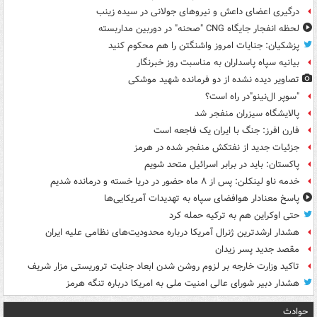
درگیری اعضای داعش و نیروهای جولانی در سیده زینب
لحظه انفجار جایگاه CNG "صحنه" در دوربین مداربسته
پزشکیان: جنایات امروز واشنگتن را هم محکوم کنید
بیانیه سپاه پاسداران به مناسبت روز خبرنگار
تصاویر دیده‌ نشده از دو فرمانده شهید موشکی
"سوپر ال‌نینو"در راه است؟
پالایشگاه سیزران منفجر شد
فارن افرز: جنگ با ایران یک فاجعه است
جزئیات جدید از نفتکش منفجر شده در هرمز
پاکستان: باید در برابر اسرائیل متحد شویم
خدمه ناو لینکلن: پس از ۸ ماه حضور در دریا خسته و درمانده‌ شدیم
پاسخ معنادار هوافضای سپاه به تهدیدات آمریکایی‌ها
حتی اوکراین هم به ترکیه حمله کرد
هشدار ارشدترین ژنرال آمریکا درباره محدودیت‌های نظامی علیه ایران
مقصد جدید پسر زیدان
تاکید وزارت خارجه بر لزوم روشن شدن ابعاد جنایت تروریستی مزار شریف
هشدار دبیر شورای عالی امنیت ملی به امریکا درباره تنگه هرمز
حوادث