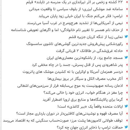
۲۲ کشته و زخمی بر اثر تیراندازی در یک مدرسه در تایلند+ فیلم
سامانه ضد موشکی لیزری؛ از بلوف سیاسی تا واقعیت میدانی
ترامپ: فکر می‌کنم جنگ با ایران خیلی زود پایان می‌یابد
نیمی از آمریکایی‌ها از تشدید هرج‌ومرج در غرب آسیا می‌ترسند
از حذف نام همسر تا تغییر نام خانوادگی؛ اما و اگرهای تعویض شناسنامه
نمایی زیبا از تنگه کریان جزیره قشم
رکوردشکنی پیش‌فروش جدیدترین گوشی‌های تاشوی سامسونگ
حادثه غرق‌شدگی در طاقانک ۲ قربانی گرفت
مسجد جامع یزد، از باشکوه‌ترین معماری‌های ایران
پدر شاهرودی پس از قتل پسرش، جسد را در چاه مخفی کرد
دردسر همزمان آمریکا و اوکراین با ته کشیدن موشک های پاتریوت
آثار مخرب مصرف الکل و سیگار در بروز بیماری‌ها
اذعان رسانه صهیونیست به موج بی‌سابقه فرار از سرزمین‌های اشغالی
چرا مغز در هنگام خواب، انرژی خود را خالی می‌کند؟
گرما برای پالایشگاه‌ها و منابع برق اروپا اضطرار آفرید
ایالات متحده واقعاً یک «ببر کاغذی» است!
آیا مصرف قهوه و نوشیدنی‌های کافئین‌دار در دوران بارداری مجاز است؟
توقف طولانی کامیون‌ها پشت مرز؛ صورت‌حساب سنگینی که به اقتصاد می‌رسد
حماقت ترامپ با ذخایر انرژی جهان چه کرد؟