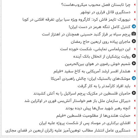
چرا تابستان فصل محبوب میکروب‌هاست؟
دستگیری قاتل فراری در نوشهر
نیویورک تایمز فاش کرد: کارگروه ویژه سیا برای تفرقه افکنی در کوبا
کنترل کامل تنگه هرمز در دست ایران!
پرچم سیاه بر فراز گنبد حسینی همچنان در اهتزاز است
ماجرای پیاده روی اربعین حاج رمضان
این دیپلماسی نمایشی، شکست خورده است
روایت پزشکیان از انحلال بانک آینده
شمیم خوش رضوی در هوای بین‌الحرمین
هشدار افسر ارشد آمریکایی به کاخ سفید +فیلم
موشک‌های بالستیک ایران؛ چالش راهبردی آمریکا
باید افراد کارآمدتر را به کار گرفت
حامیان فلسطین در مکزیک پرچم اسرائیل را به آتش کشیدند
دبیرکل سازمان ملل باز هم خواستار آتش‌بس فوری در اوکراین شد
آنچه رهبر شهید سال‌ها پیش دیده بودند
حمایت هلندی‌ها از مظلومیت فلسطین +فیلم
افشای برکناری در موساد پس از شکست پروژه علیه ایران
دستگیری عامل انتشار مطالب توهین‌آمیز علیه زائران اربعین در فضای مجازی