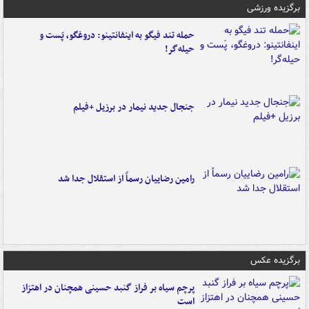
برگزیده ورزشی
حمله تند فیگو به اینفانتینو: دروغگو، پَست‌ و
حیله‌گر!
جنجال جدید نیمار در برزیل +فیلم
رامین رضاییان رسماً از استقلال جدا شد
برگزیده عکس
پرچم سیاه بر فراز گنبد حسینی همچنان در اهتزاز
است