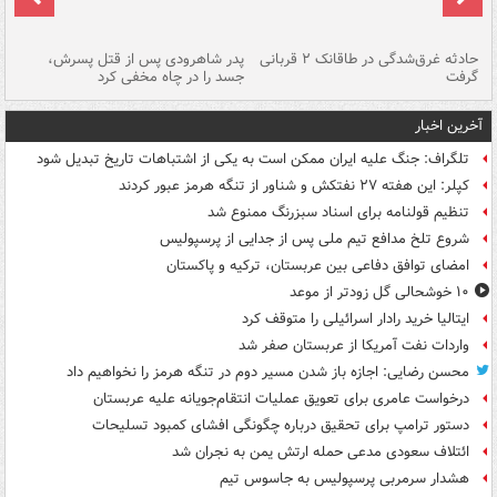
شته
حادثه غرق‌شدگی در طاقانک ۲ قربانی
پدر شاهرودی پس از قتل پسرش،
دس
گرفت
جسد را در چاه مخفی کرد
آخرین اخبار
تلگراف: جنگ علیه ایران ممکن است به یکی از اشتباهات تاریخ تبدیل شود
کپلر: این هفته ۲۷ نفتکش و شناور از تنگه هرمز عبور کردند
تنظیم قولنامه برای اسناد سبزرنگ ممنوع شد
شروع تلخ مدافع تیم ملی پس از جدایی از پرسپولیس
امضای توافق دفاعی بین عربستان، ترکیه و پاکستان
۱۰ خوشحالی گل زودتر از موعد
ایتالیا خرید رادار اسرائیلی را متوقف کرد
واردات نفت آمریکا از عربستان صفر شد
محسن رضایی: اجازه باز شدن مسیر دوم در تنگه هرمز را نخواهیم داد
درخواست عامری برای تعویق عملیات انتقام‌جویانه علیه عربستان
دستور ترامپ برای تحقیق درباره چگونگی افشای کمبود تسلیحات
ائتلاف سعودی مدعی حمله ارتش یمن به نجران شد
هشدار سرمربی پرسپولیس به جاسوس تیم