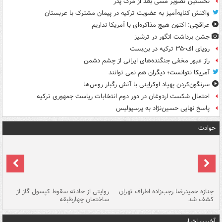
نخستین تصویر مسی بعد از مرگ پدر
واکنش کنایه‌آمیز به عضویت ترکیه در پیمان مشترک با عربستان
عراقچی: اکنون هیچ مذاکره‌ای با آمریکا نداریم
جشن برداشت انگور در ترشیز
رویای اف-۳۵ ترکیه در بن‌بست
راز عبور مخفی جنگنده‌های ایرانی از چشم دشمن
آمریکا نتوانست؛ دیگران هم نمی توانند
سرنگون‌کردن پهپاد اوکراینی با آتش رگبار روس‌ها
احتمال شکست اردوغان در دور دوم انتخابات ریاست جمهوری ترکیه
پاسخ نهایی حسین‌نژاد به پرسپولیس
حوادث
جنازه حمیدرضا رجب‌زاده اطراف تهران
روایتی از حادثه سقوط کپسول گاز از
حم
کشف شد
ساختمان چهارطبقه
زاهدا
آخرین اخبار