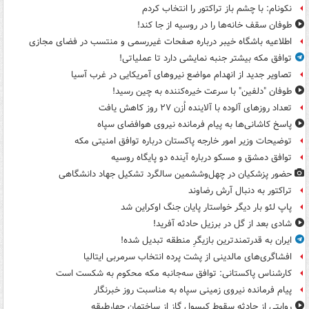
نکونام: با چشم باز تراکتور را انتخاب کردم
طوفان سقف خانه‌ها را در روسیه از جا ‌کند!
اطلاعیه باشگاه خیبر درباره صفحات غیررسمی و منتسب در فضای مجازی
توافق مکه بیشتر جنبه نمایشی دارد تا عملیاتی!
تصاویر جدید از انهدام مواضع نیروهای آمریکایی در غرب آسیا
طوفان "دلفین" با سرعت خیره‌کننده به چین رسید!
تعداد روزهای آلوده با آلاینده اُزن ۲۷ روز کاهش یافت
پاسخ کاشانی‌ها به پیام فرمانده نیروی هوافضای سپاه
توضیحات وزیر امور خارجه پاکستان درباره توافق امنیتی مکه
توافق دمشق و مسکو درباره آینده دو پایگاه روسیه
حضور پزشکیان در چهل‌وششمین سالگرد تشکیل جهاد دانشگاهی
تراکتور به دنبال آرش رضاوند
پاپ لئو بار دیگر خواستار پایان جنگ اوکراین شد
شادی بعد از گل در برزیل حادثه آفرید!
ایران به قدرتمندترین بازیگرِ منطقه تبدیل شده!
افشاگری‌های مالدینی از پشت پرده انتخاب سرمربی ایتالیا
کارشناس پاکستانی: توافق سه‌جانبه مکه محکوم به شکست است
پیام فرمانده نیروی زمینی سپاه به مناسبت روز خبرنگار
روایتی از حادثه سقوط کپسول گاز از ساختمان چهارطبقه