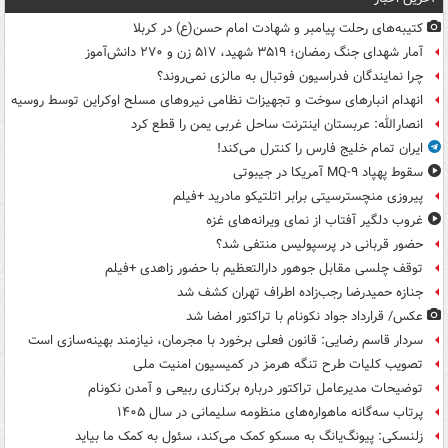
کتیبه‌های رحلت پیامبر و شهادت امام حسن(ع) در کربلا
آمار شهدای جنگ رمضان؛ ۳۵۱۹ شهید، ۵۱۷ زن و ۲۷۰ دانش‌آموز
چرا نمایندگان فدراسیون فوتبال به مالزی نمی‌روند؟
انهدام انبارهای سوخت و تجهیزات نظامی نیروهای مسلح اوکراین توسط روسیه
انصارالله: عربستان اینترنت ساحل غربی یمن را قطع کرد
ایران تمام خلیج فارس را کنترل می‌کند!
سقوط پهپاد MQ-۹ آمریکا در جیبوتی
پیروزی منچسترسیتی برابر اتلتیکو مادرید +فیلم
غروب دلگیر آفتاب از نمای ویرانه‌های غزه
حضور قربانی در پرسپولیس منتفی شد؟
توقف چلسی مقابل جوهور دارالتعظیم با حضور زاهدی +فیلم
جنازه حمیدرضا رجب‌زاده اطراف تهران کشف شد
عکس/ قرارداد جواد نکونام با تراکتور امضا شد
سردار قاسم رضایی: قانون فعلی برخورد با مجرمان، نیازمند بهینه‌سازی است
تصویب کلیات طرح تنگه هرمز در کمیسیون امنیت ملی
توضیحات مدیرعامل تراکتور درباره برکناری ربیعی و آمدن نکونام
پرتاب سه‌گانه ماهواره‌های منظومه سلیمانی در سال ۱۴۰۵
زلنسکی: پیونگ‌یانگ به مسکو کمک می‌کند، سئول به کمک ما بیاید