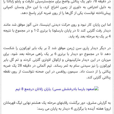
در دقیقه 78 داور یک پنالتی واضح برای منچستر‌سیتی نگرفت و پابلو زابالتا را
به دلیل اعتراض به داوری از زمین اخراج کرد، با این حال ونسان کمپانی
پیش‌تاخته توانست یکی از گل‌ها را از روی ضربه کرنر پاسخ دهد.
اما این پایان کار نبود و روی حرکت دیدنی اینیستا، دنی آلوز موفق شد مانند
دیدار رفت گلزنی کند تا در پایان بارسلونا با برتری 2-1 و در مجموع با نتیجه
4 بر یک به مرحله بعد راه یابد.
در دیگر دیدار پاری سن ژرمن موفق شد 2 بر یک بایر لورکوزن را شکست
دهد تا در مجموع دو دیدار با برتری 6 بر یک راهی مرحله بعد شود. برای
میزبان در این دیدار مارکینیوش و ازکوئل لاوتزی گلزنی کردند و تم گل بایر
لورکوزن را نیز سیدنی سام به ثمر رساند. تیم آلمانی در دقیقه 28 یک ضربه
پنالتی را از دست داد. سیمون رولفس در این صحنه نتوانست از روی نقطه
پنالتی گلزنی کند.
به گزارش مشرق، دور برگشت رقابتهای مرحله یک هشتم نهایی لیگ قهرمانان
اروپا هفته آینده با برگزاری 4 دیدار به پایان می رسد: