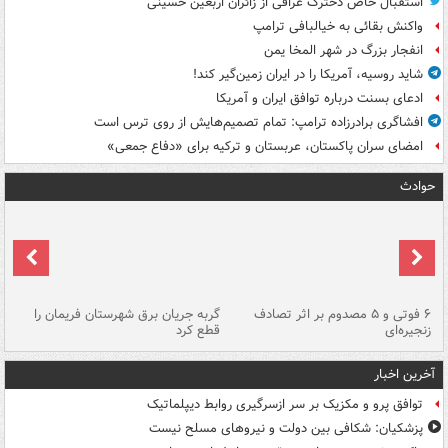
استقبال خاص دخترک عراقی از زائران اربعین حسینی
واکنش بقائی به خیالبافی ترامپ
انفجار بزرگ در شهر المخا یمن
شاید روسیه، آمریکا را در ایران زمین‌گیر کند!
ادعای بسنت درباره توافق ایران و آمریکا
افشاگری برادرزاده ترامپ: تمام تصمیم‌هایش از روی ترس است
امضای سران پاکستان، عربستان و ترکیه برای «دفاع جمعی»
حوادث
۶ فوتی و ۵ مصدوم بر اثر تصادف
گربه جریان برق شهرستان فریمان را
رگ
زنجیره‌ای
قطع کرد
آخرین اخبار
توافق پرو و مکزیک بر سر ازسرگیری روابط دیپلماتیک
پزشکیان: شکافی بین دولت و نیروهای مسلح نیست