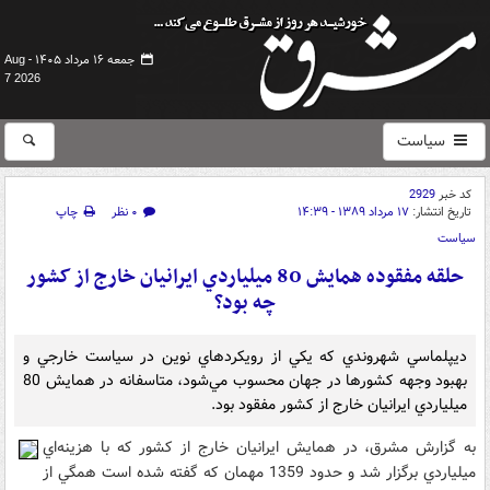
جمعه ۱۶ مرداد ۱۴۰۵ -
Aug
7 2026
سیاست
کد خبر
2929
تاریخ انتشار:
۱۷ مرداد ۱۳۸۹ - ۱۴:۳۹
۰ نظر
چاپ
سیاست
حلقه مفقوده همايش 80 ميلياردي ايرانيان خارج از کشور
چه بود؟
ديپلماسي شهروندي که يکي از رويکردهاي نوين در سياست خارجي و
بهبود وجهه کشورها در جهان محسوب مي‌شود، متاسفانه در همايش 80
ميلياردي ايرانيان خارج از کشور مفقود بود.
به گزارش مشرق، در همايش ايرانيان خارج از کشور که با هزينه‌اي
ميلياردي برگزار شد و حدود 1359 مهمان که گفته شده است همگي از