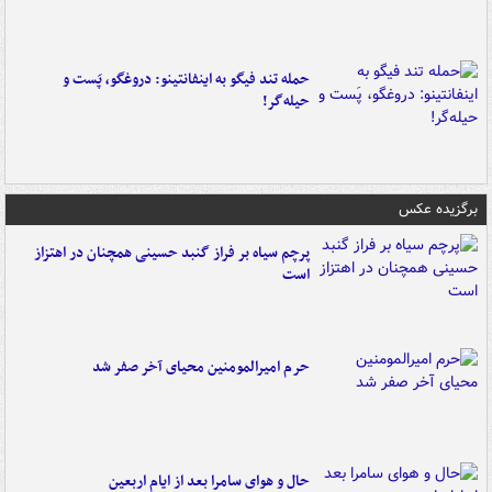
حمله تند فیگو به اینفانتینو: دروغگو، پَست‌ و
حیله‌گر!
برگزیده عکس
پرچم سیاه بر فراز گنبد حسینی همچنان در اهتزاز
است
حرم امیرالمومنین محیای آخر صفر شد
حال و هوای سامرا بعد از ایام اربعین