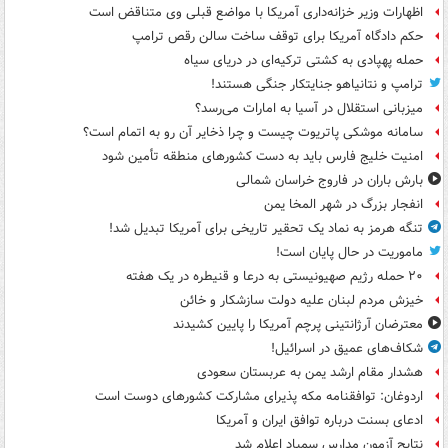
اظهارات وزیر خزانه‌داری آمریکا با مواضع قبلی وی متناقض است
حکم دادگاه آمریکا برای توقف ساخت سالن رقص ترامپ
حمله پهپادی به کشتی ترکیه‌ای در دریای سیاه
ترامپ و نتانیاهو جنایتکار جنگی هستند!
میزبانی استقلال در آسیا به امارات می‌رسد؟
سامانه موشکی پاتریوت چیست و چرا ذخایر آن رو به اتمام است؟
امنیت خلیج فارس باید به دست کشورهای منطقه تأمین شود
بارش باران در فاروج خراسان شمالی
انفجار بزرگ در شهر المخا یمن
تنگه هرمز به نماد یک تحقیر تاریخی برای آمریکا تبدیل شد!
ماموریت در حال پایان است!
۲۰ حمله رژیم صهیونیستی به درعا و قنیطره در یک هفته
خیزش مردم لبنان علیه دولت سازشکار و خائن
معترضان آرژانتینی پرچم آمریکا را پایین کشیدند
شکاف‌های عمیق در اسرائیل!
هشدار مقام ارشد یمن به عربستان سعودی
اردوغان: توافقنامه مکه پذیرای مشارکت کشورهای دوست است
ادعای بسنت درباره توافق ایران و آمریکا
نتایج آزمون مدارس سمپاد اعلام شد