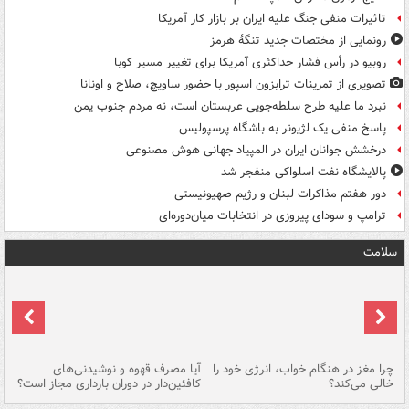
تاثیرات منفی جنگ علیه ایران بر بازار کار آمریکا
رونمایی از مختصات جدید تنگۀ هرمز
روبیو در رأس فشار حداکثری آمریکا برای تغییر مسیر کوبا
تصویری از تمرینات ترابزون اسپور با حضور ساویچ، صلاح و اونانا
نبرد ما علیه طرح سلطه‌جویی عربستان است، نه مردم جنوب یمن
پاسخ منفی یک لژیونر به باشگاه پرسپولیس
درخشش جوانان ایران در المپیاد جهانی هوش مصنوعی
پالایشگاه نفت اسلواکی منفجر شد
دور هفتم مذاکرات لبنان و رژیم صهیونیستی
ترامپ و سودای پیروزی در انتخابات میان‌دوره‌ای
سلامت
ت
چرا مغز در هنگام خواب، انرژی خود را
آیا مصرف قهوه و نوشیدنی‌های
چر
خالی می‌کند؟
کافئین‌دار در دوران بارداری مجاز است؟
می