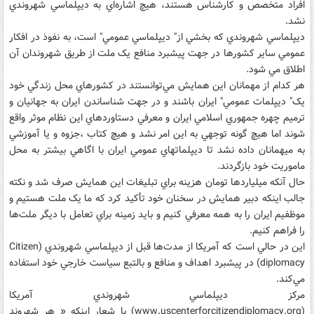
افراد متخصص و کارشناس هستند، هيچ اشاره‌اي به ديپلماسي شهروندي
نشد.
ديپلماسي شهروندي که بخشي از" ديپلماسي عمومي" است، به نفوذ در افکار
عمومي ساير کشورها در جهت پيشبرد منافع يک ملت از طريق شهروندان آن
اطلاق مي شود.
هر کدام از مهمانان اين همايش مي‌توانستند در کشورهاي محل زندگي خود
يک" ديپلمات عمومي" ايران باشند و در جهت شناساندن ايران به جهانيان و
ترميم چهره جمهوري اسلامي ايران و معرفي دستاوردهاي اين نظام موثر واقع
شوند اما هيچ گونه توجهي به اين امر نشد و هيچ‌ کتاب ،جزوه‌ و يا آموزشي
به ميهمانان داده نشد تا ديپلماتهاي عمومي ايران با اگاهي بيشتر به محل
ماموريت خود بازگردند.
حال آنکه ميلياردها تومان هزينه براي تبليغات اين همايش صرف شد و نکته
جالب اينکه دبير همايش در سخنان خود تأکيد کرد که ما يک ملت هستيم و
موظفيم ايران را به همه معرفي کنيم و بايد زمينه براي تعامل با ديگر ملت‌ها
را فراهم کنيم.
اين در حالي است که آمريکا از مدت‌ها قبل از ديپلماسي شهروندي (Citizen
diplomacy) در پيشبرد اهداف و منافع و بالتبع سياست خارجي خود استفاده
مي‌کند.
مرکز ديپلماسي شهروندي آمريکا
(www.uscenterforcitizendiplomacy.org) با شعار اينکه « هر شهروند