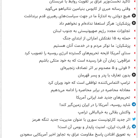
تاکید نخست‌وزیر عراق بر تقویت روابط با عربستان
وقتی رسانه عبری از کابوس بنیامین نتانیاهو می‌گوید
هیچ دولتی به اندازۀ ما در جهت سیاست‌های رهبری قدم برنداشت
پزشکیان: هرگز استعفا نداده‌ام و نخواهم داد
تجاوزات مجدد رژیم صهیونیستی به جنوب لبنان
حمله به ۱۵ نفتکش‌ اماراتی از ابتدای جنگ
پزشکیان: ما نوکر مردم و در خدمت آنان هستیم
سنای آمریکا لایحه تحریم‌های گسترده انرژی روسیه را تصویب کرد
عراقچی: زمان آن فرا رسیده است که به خود متکی باشیم
۶ فوتی و ۵ مصدوم بر اثر تصادف زنجیره‌ای
بدون تعارف با پدر و پسر قهرمان
ترامپ التماس‌کننده توافقی است که خود ویران کرد
معادله محاصره در برابر محاصره را ادامه می‌دهیم
تحریم‌های جدید ضد ایرانی آمریکا
شاید روسیه، آمریکا را در ایران زمین‌گیر کند!
واکنش بقائی به خیالبافی ترامپ
اثر جدید کارتونیست سوری با عنوان مدیریت جدید تنگه هرمز
راز قدرت ایران، امنیت پایدار و بومی آن است!
به تعویق افتادن پاسخ مقاومت عراق به تجاوز اخیر آمریکایی سعودی