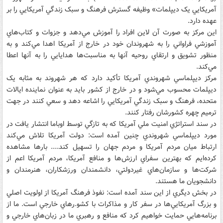
آمريکايي يک ديپلمات» وظيفه گسترش فرهنگ و سبک زندگي آمريکايي را بر
عهده دارد.
اين مرکز به صورت آن لاين افراد را آموزش مي‌دهد و جزوات و کتاب‌هاي
آموزشي فراواني را به شهروندان خود در خارج از آمريکا اهدا مي‌کند و به
منظور تشويق و ارتقاي روحيه آنها به مناسبت‌ها هدايايي را به آنها اعطا
مي‌کند.
مرکز ديپلماسي شهروندي آمريکا تأکيد دارد که هر شهروند به مثابه يک
ديپلمات محسوب مي‌شود و در خارج از کشور بايد به عنوان نماينده ايالات
متحده، فرهنگ و سبک زندگي آمريکايي را اشاعه دهد و سعي کنند در جهت
ترميم چهره کشورشان رفتار کنند.
در سند استراتژي امنيت ملي آمريکا که به تازگي توسط اوباما انتشار يافت در
مورد ديپلماسي شهروندي چنين آمده است: دولت آمريکا تلاش مي‌کند
ارتباط ميان مردم آمريکا و مردم جهان را تسهيل کند.... بارها مشاهده
کرده‌ايم که بهترين سفراي ارزش‌ها و منافع آمريکا، مردم آمريکا اعم از
شرکت‌ها و سازمان‌هاي غيردولتي، دانشمندان ورزشکاران، هنرمندان و
دانشجويان ما هستند.
در بخش ديگري از اين سند آمده است: نفوذ فرهنگ آمريکا از اولويت اصلي
و بزرگ آمريکايي‌ها در سفر کار و مذاکرات با کشو.رهاي خارجي است. ما از
برنامه‌هايي حمايت خواهيم کرد که منافع و رهبري ما در زبان‌هاي خارجي و