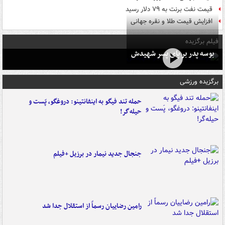
قیمت نفت برنت به ۷۹ دلار رسید
افزایش قیمت طلا و نقره جهانی
فیلم برگزیده
بوسه‌ پدر بر پای پسر شهیدش
برگزیده ورزشی
حمله تند فیگو به اینفانتینو: دروغگو، پَست‌ و
حیله‌گر!
جنجال جدید نیمار در برزیل +فیلم
رامین رضاییان رسماً از استقلال جدا شد