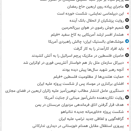
ماجرای پیاده روی اربعین حاج رمضان
این دیپلماسی نمایشی، شکست خورده است
روایت پزشکیان از انحلال بانک آینده
شمیم خوش رضوی در هوای بین‌الحرمین
هشدار افسر ارشد آمریکایی به کاخ سفید +فیلم
موشک‌های بالستیک ایران؛ چالش راهبردی آمریکا
باید افراد کارآمدتر را به کار گرفت
حامیان فلسطین در مکزیک پرچم اسرائیل را به آتش کشیدند
دبیرکل سازمان ملل باز هم خواستار آتش‌بس فوری در اوکراین شد
آنچه رهبر شهید سال‌ها پیش دیده بودند
حمایت هلندی‌ها از مظلومیت فلسطین +فیلم
افشای برکناری در موساد پس از شکست پروژه علیه ایران
دستگیری عامل انتشار مطالب توهین‌آمیز علیه زائران اربعین در فضای مجازی
روایت تکان‌دهنده دانش‌آموز مینابی از جنایت آمریکا
هدف قرار گرفتن اتاق‌ فرماندهی مزدوران عربستان در یمن
شکست پروژه «خاورمیانه جدید» نتانیاهو
گزافه‌گویی و لفاظی جدید ترامپ علیه ایران
پیروزی استقلال مقابل همنام خوزستانی در دیداری تدارکاتی