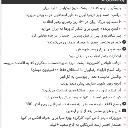
یاوه‌گویی تولیدکننده موشک کروز اوکراینی علیه ایران
ترامپ: همه چیز درباره ایران به طور استثنایی خوب پیش می‌رود
۶ دستاورد بزرگ ایران در ۱۶۰ روز رهبری رهبر انقلاب
«کمانِ پرنده» چینی برای شکار کروزها به ایران می‌آید
پدر شاهرودی پس از قتل پسرش، جسد را در چاه مخفی کرد
خود فروخته‌ها چطور با موساد همکاری می‌کردند؟
بوسه‌ پدر بر پای پسر شهیدش
ابتکارات رهبر انقلاب در میدان نبرد
توقف طولانی کامیون‌ها پشت مرز؛ صورت‌حساب سنگینی که به اقتصاد می‌رسد
رقم فسخ قرارداد رضاییان با استقلال فقط ۱۰۰میلیون تومان!
واکنش عالیشاه بعد از پیوستن به گل‌گهر
آنچه رهبر شهید سال‌ها پیش دیده بودند
آیا تینا پاکروان بازهم از ساترا مجوز فعالیت می‌گیرد؟
کویت دستور تعطیلی تنها مدرسه ایرانی را صادر کرد
پاسخ قاطع ملیحه محمدی به نسخه تسلیم‌طلبی روی آنتن BBC
حال و هوای سامرا بعد از ایام اربعین
نیویورک تایمز فاش کرد: کارگروه ویژه سیا برای تفرقه افکنی در کوبا
هشدار افسر ارشد آمریکایی به کاخ سفید +فیلم