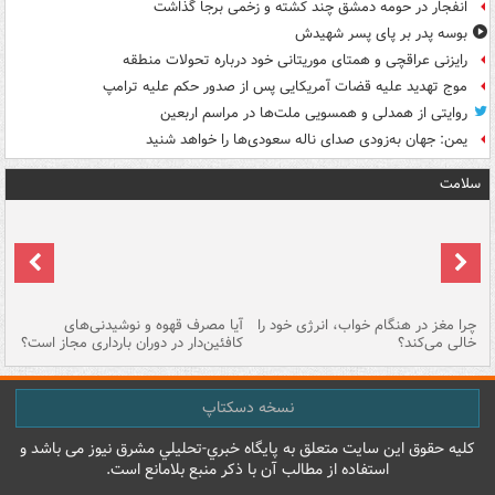
انفجار در حومه دمشق چند کشته و زخمی برجا گذاشت
بوسه‌ پدر بر پای پسر شهیدش
رایزنی عراقچی و همتای موریتانی خود درباره تحولات منطقه
موج تهدید علیه قضات آمریکایی پس از صدور حکم علیه ترامپ
روایتی از همدلی و همسویی ملت‌ها در مراسم اربعین
یمن: جهان به‌زودی صدای ناله سعودی‌ها را خواهد شنید
سلامت
ت
چرا مغز در هنگام خواب، انرژی خود را
آیا مصرف قهوه و نوشیدنی‌های
چر
خالی می‌کند؟
کافئین‌دار در دوران بارداری مجاز است؟
می
نسخه دسکتاپ
کليه حقوق اين سايت متعلق به پایگاه خبري-تحليلي مشرق نيوز می باشد و
استفاده از مطالب آن با ذکر منبع بلامانع است.