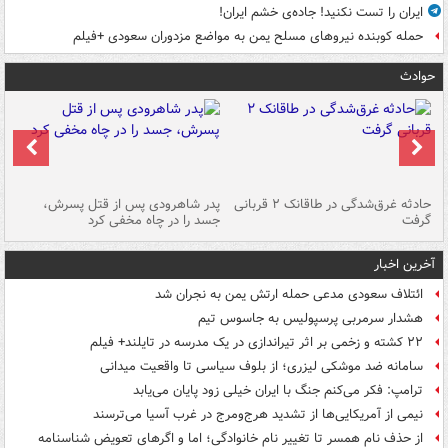
ایران را تست نکنید! جاده‌ی خشم ایران!
حمله کوبنده نیروهای مسلح یمن به مواضع مزدوران سعودی +فیلم
حوادث
شته
حادثه غرق‌شدگی در طاقانک ۲ قربانی
پدر شاهرودی پس از قتل پسرش،
دس
گرفت
جسد را در چاه مخفی کرد
آخرین اخبار
ائتلاف سعودی مدعی حمله ارتش یمن به نجران شد
هشدار سرمربی پرسپولیس به جاسوس تیم
۲۲ کشته و زخمی بر اثر تیراندازی در یک مدرسه در تایلند+ فیلم
سامانه ضد موشکی لیزری؛ از بلوف سیاسی تا واقعیت میدانی
ترامپ: فکر می‌کنم جنگ با ایران خیلی زود پایان می‌یابد
نیمی از آمریکایی‌ها از تشدید هرج‌ومرج در غرب آسیا می‌ترسند
از حذف نام همسر تا تغییر نام خانوادگی؛ اما و اگرهای تعویض شناسنامه