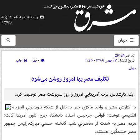
جمعه ۱۶ مرداد ۱۴۰۵ -
Aug
7 2026
جهان
کد خبر
29124
تاریخ انتشار:
۲۲ بهمن ۱۳۸۹ - ۱۱:۳۶
۰ نظر
چاپ
جهان
تکليف مصريها امروز روشن مي‌شود
يک کارشناس عرب آمريکايي امروز را روز سرنوشت مصر توصيف کرد.
به گزارش مشرق، واحد مرکزي خبر به نقل از شبکه تلويزيوني الجزيره
انگليسي نوشت: فواض جرجيس استاد دانشگاه جرج تاون امريکا گفت:
مردم مصر به شدت از سخنراني شب گذشته حسني مبارک،رئيس جمهور
مصر خشمگين هستند.