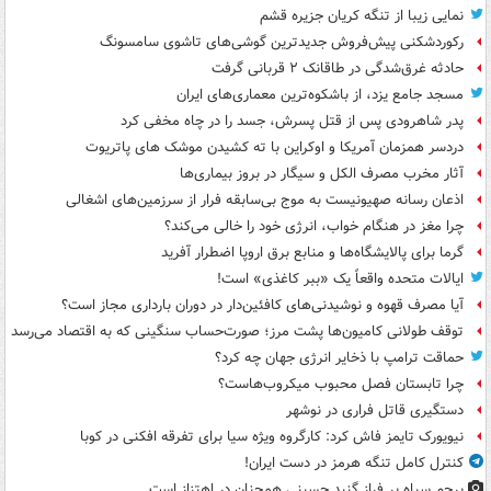
نمایی زیبا از تنگه کریان جزیره قشم
رکوردشکنی پیش‌فروش جدیدترین گوشی‌های تاشوی سامسونگ
حادثه غرق‌شدگی در طاقانک ۲ قربانی گرفت
مسجد جامع یزد، از باشکوه‌ترین معماری‌های ایران
پدر شاهرودی پس از قتل پسرش، جسد را در چاه مخفی کرد
دردسر همزمان آمریکا و اوکراین با ته کشیدن موشک های پاتریوت
آثار مخرب مصرف الکل و سیگار در بروز بیماری‌ها
اذعان رسانه صهیونیست به موج بی‌سابقه فرار از سرزمین‌های اشغالی
چرا مغز در هنگام خواب، انرژی خود را خالی می‌کند؟
گرما برای پالایشگاه‌ها و منابع برق اروپا اضطرار آفرید
ایالات متحده واقعاً یک «ببر کاغذی» است!
آیا مصرف قهوه و نوشیدنی‌های کافئین‌دار در دوران بارداری مجاز است؟
توقف طولانی کامیون‌ها پشت مرز؛ صورت‌حساب سنگینی که به اقتصاد می‌رسد
حماقت ترامپ با ذخایر انرژی جهان چه کرد؟
چرا تابستان فصل محبوب میکروب‌هاست؟
دستگیری قاتل فراری در نوشهر
نیویورک تایمز فاش کرد: کارگروه ویژه سیا برای تفرقه افکنی در کوبا
کنترل کامل تنگه هرمز در دست ایران!
پرچم سیاه بر فراز گنبد حسینی همچنان در اهتزاز است