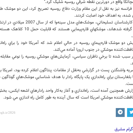
چاتکا واقع در دورترين نقطه شرقي روسيه شليک کرد."
فرانسه نيز به نقل از اين مقام وزارت دفاع روسيه تصريح کرد، اين دو موشک طب
ي شده، به اهداف خود اصابت کردند.
بنابر نظر کارشناسان تسليحاتي، موشک‌هاي مدل سينه‌‌وا که 
به‌خدمت گرفته شده‎اند، موشک‎هاي قاره‌‌پيمايي هستند که قا
.
ش دو موشک قاره‌پيماي روسيه در حالي اعلام شد که آمريکا خود را براي راه‌ا
افظت‌کننده موشکي در جنوب اروپا آماده مي‌کند.
 سبب شده تا برخي ناظران سياسي، آزمايش‌هاي موشکي روسيه را نوعي مقابله با
.
يه واشنگتن پست در گزارشي به‌نقل از مقامات پنتاگون اعلام کرده بود، امريکا ب
ا بلغارستان براي راه‌اندازي يک پايگاه رادار با هدف شناسايي موشک‌هاي گوناگون ب
است.
ارش همچنين آمده است، راه‌اندازي و آغاز به‌کار واحد رادارهاي اشعه ايکس، 
افظت‌کننده موشکي امريکا است که سال آينده به طور کامل راه اندازي مي شود.