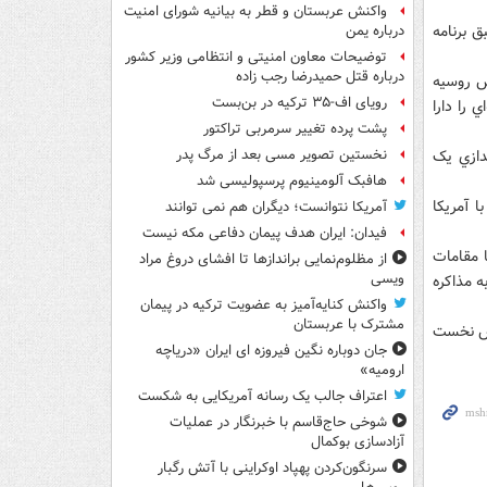
واکنش عربستان و قطر به بیانیه شورای امنیت
ق برنامه
درباره یمن
توضیحات معاون امنیتی و انتظامی وزیر کشور
درباره قتل حمیدرضا رجب زاده
از سال 2007 ميلادي در ارتش روسيه
رویای اف-۳۵ ترکیه در بن‌بست
بليت حمل 10 کلاهک هسته‌اي را دارا
پشت پرده تغییر سرمربی تراکتور
ندازي يک
نخستین تصویر مسی بعد از مرگ پدر
هافبک آلومینیوم پرسپولیسی شد
 آمريکا
آمریکا نتوانست؛ دیگران هم نمی توانند
فیدان: ایران هدف پیمان دفاعی مکه نیست
ا مقامات
از مظلوم‌نمایی براندازها تا افشای دروغ مراد
ویسی
ه مذاکره
واکنش کنایه‌آمیز به عضویت ترکیه در پیمان
مشترک با عربستان
بخش نخست
جان دوباره نگین فیروزه ای ایران «دریاچه
ارومیه»
اعتراف جالب یک رسانه آمریکایی به شکست
شوخی حاج‌قاسم با خبرنگار در عملیات
آزادسازی بوکمال
سرنگون‌کردن پهپاد اوکراینی با آتش رگبار