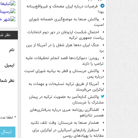
فرضیات درباره ایران مضحک و غیرواقع‌بینانه
بود!
واکنش صنعا به موضع‌گیری خصمانه شورای
امنیت
احتمال شکست اردوغان در دور دوم انتخابات
نظر شم
ریاست جمهوری ترکیه
جنگ ایران ده‌ها هزار شغل را در آمریکا از بین
نام
برد
رویترز: دموکرات‌ها قصد انجام تحقیقات علیه
ترامپ را دارند
ایمیل
واکنش عربستان و قطر به بیانیه شورای امنیت
درباره یمن
نظر شما 
آمریکا از طریق ترکیه تسلیحات و مهمات به
اوکراین می‌فرستد
واکنش کنایه‌آمیز به عضویت ترکیه در پیمان
مشترک با عربستان
افشاگری روزنامه عبری درباره بدرفتاری‌های
همسر نتانیاهو
*
لطفا عدد م
هشدار صنعا به عربستان: وقت تلف نکنید
استقرار رادارهای اسرائیلی در اوکراین برای
مقابله با پهپادهای روسی