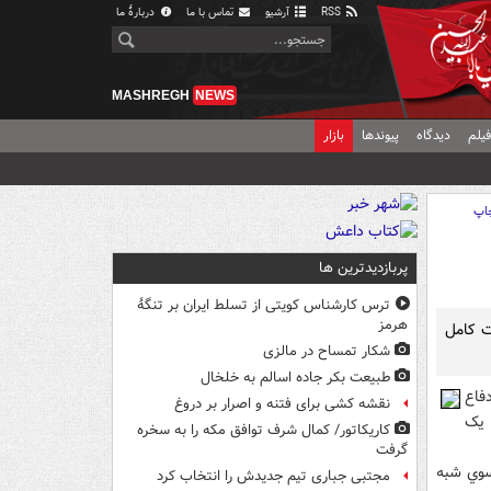
RSS
آرشیو
تماس با ما
دربارهٔ ما
MASHREGH
NEWS
یلم
دیدگاه
پیوندها
بازار
اپ
پربازدیدترین ها
ترس کارشناس کویتی از تسلط ایران بر تنگۀ
هرمز
ت کامل
شکار تمساح در مالزی
طبیعت بکر جاده اسالم به خلخال
فاع
نقشه کشی برای فتنه و اصرار بر دروغ
از طريق يک
کاریکاتور/ کمال شرف توافق مکه را به سخره
گرفت
 سوي شبه
مجتبی جباری تیم جدیدش را انتخاب کرد