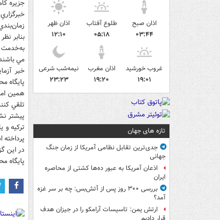
جزيره کام
خبرگزاري 
اذان صبح
طلوع آفتاب
اذان ظهر
زمان‌‌بند
۱۲:۱۰
۰۵:۱۸
۰۳:۴۴
مي باشند
غروب خورشید
اذان مغرب
نیمه‌شب شرعی
خبر آزماي
۲۳:۲۳
۱۹:۲۰
۱۹:۰۱
پايگاه مح
همين امر
تلقي کنند
پيشتر نشر
ترکيه و ي
تازه های جهان
پرداخته 
جدی‌ترین تقابل نظامی آمریکا از زمان جنگ
در اين گز
جهانی
پايگاه مح
اذعان آمریکا به عبور ده‌ها کشتی از محاصره
ایران
بررسی ۳۰۰ روز پس از آتش‌بس: چه بر سر غزه
آمد؟
ارتش یمن: تاسیسات آرامکو را در جیزان هدف
قرار دادیم