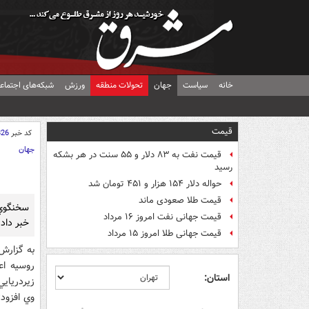
خانه
سیاست
جهان
تحولات منطقه
ورزش
شبکه‌های اجتماع
قیمت
کد خبر
826
جهان
قیمت نفت به ۸۳ دلار و ۵۵ سنت در هر بشکه
رسید
حواله دلار ۱۵۴ هزار و ۴۵۱ تومان شد
قیمت طلا صعودی ماند
سخنگوي 
قیمت جهانی نفت امروز ۱۶ مرداد
خبر داد 
قیمت جهانی طلا امروز ۱۵ مرداد
به گزارش
استان:
زيردريايي
وي افزود: