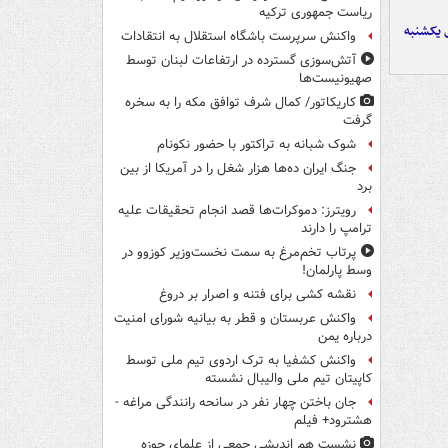
ریاست جمهوری ترکیه
 یکشنبه
واکنش سرپرست باشگاه استقلال به انتقادات
آتش‌سوزی گسترده در ارتفاعات لبنان توسط
صهیونیست‌ها
کاریکاتور/ کمال شرف توافق مکه را به سخره
گرفت
شوک شبانه به تراکتور با حضور نکونام
جنگ ایران ده‌ها هزار شغل را در آمریکا از بین
برد
رویترز: دموکرات‌ها قصد انجام تحقیقات علیه
ترامپ را دارند
پرتاب تخم‌مرغ به سمت نخست‌وزیر کوزوو در
وسط پارلمان!
نقشه کشی برای فتنه و اصرار بر دروغ
واکنش عربستان و قطر به بیانیه شورای امنیت
درباره یمن
واکنش کشفیا به ترک اردوی تیم ملی توسط
کاپیتان تیم ملی والیبال نشسته
جان باختن چهار نفر در سانحه رانندگی مراغه -
هشترود+ فیلم
نشست هم اندیشی جمعی از علمای حوزه