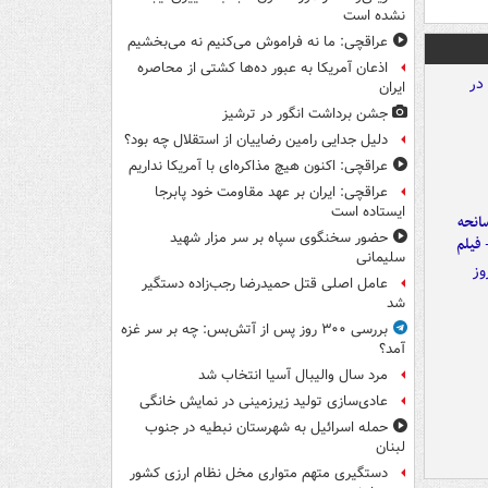
نشده است
عراقچی: ما نه فراموش می‌کنیم نه می‌بخشیم
اذعان آمریکا به عبور ده‌ها کشتی از محاصره
ایران
جشن برداشت انگور در ترشیز
دلیل جدایی رامین رضاییان از استقلال چه بود؟
عراقچی: اکنون هیچ مذاکره‌ای با آمریکا نداریم
عراقچی: ایران بر عهد مقاومت خود پابرجا
ایستاده است
انحه
حضور سخنگوی سپاه بر سر مزار شهید
 فیلم
سلیمانی
عامل اصلی قتل حمیدرضا رجب‌زاده دستگیر
شد
بررسی ۳۰۰ روز پس از آتش‌بس: چه بر سر غزه
آمد؟
مرد سال والیبال آسیا انتخاب شد
عادی‌سازی تولید زیرزمینی در نمایش خانگی
حمله اسرائیل به شهرستان نبطیه در جنوب
لبنان
دستگیری متهم متواری مخل نظام ارزی کشور