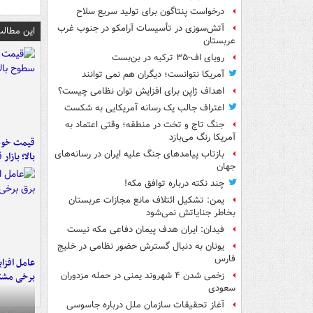
درخواست پنتاگون برای تولید سریع سلاح
آتش‌سوزی در تأسیسات آرامکو در جنوب غرب
این مطالب
عربستان
رویای اف-۳۵ ترکیه در بن‌بست
آمریکا نتوانست؛ دیگران هم نمی توانند
اهداف ژاپن برای افزایش توان نظامی چیست؟
اعتراف جالب یک رسانه آمریکایی به شکست
جنگ تاج و تخت در منطقه؛ وقتی اعتماد به
آمریکا رنگ می‌بازد
قیمت خود
بازتاب پیامدهای جنگ علیه ایران در رسانه‌های
بالا؛ بازار
جهان
چند نکته درباره توافق مکه!
یمن: تشکیل ائتلاف مانع مجازات عربستان
بخاطر جنایاتش نمی‌شود
فیدان: ایران هدف پیمان دفاعی مکه نیست
یونان به دنبال گسترش حضور نظامی در خلیج
فارس
عامل افزا
برخی مشتر
زخمی شدن ۴ شهروند یمنی در حمله مزدوران
سعودی
آغاز تحقیقات سازمان ملل درباره جاسوسی