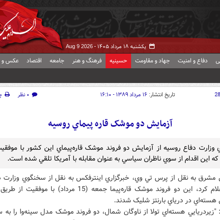
یکشنبه ۱۸ مرداد ۱۴۰۵ -
Aug 9 2026
ی
دفاع و امنیت
جهاد و مقاومت
حسینیه
فرهنگ و هنر
جامعه
اقتصاد
عکس و ف
2
تاریخ انتشار:
۱۶ مرداد ۱۳۸۹ - ۱۶:۱۰
۰ نظر
چ
آزمايش دو موشک قاره پيماي روسيه
وزارت دفاع روسيه از آزمايش دو فروند موشک قاره‌‌پيماي اين کشور با موفقي
که اين اقدام از سوي ناظران سياسي به عنوان مقابله با آمريکا تلقي شده است.
 مشرق به نقل از پرس تي وي، خبرگزاري اينترفکس به نقل از سخنگوي وزارت د
روسيه اعلام کرد، اين دو فروند موشک قاره‌‌پيما جمعه (15 مرداد) با موفقيت 
 هسته‌‌اي در درياي بارنتز شليک شدند.
 "زيردريايي هسته‌‌اي تولا از ناوگان شمال، دو فروند موشک مدل سينه‌‌وا را به