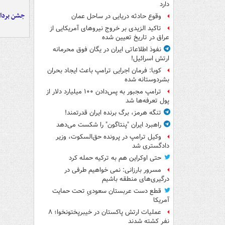
دارد
جشن برداش
وقوع حادثه دریایی در ساحل عمان
تاکید الزیدی بر خروج نیروهای آمریکایی از
عراق در تاریخ تعیین شده
نفوذ اطلاعاتی ایران در یگان فوق محرمانه
ارتش اسرائیل!
کوبا: فرمان اجرایی ترامپ باعث ایجاد بحران
بشردوستانه شده
ترامپ مجبور به پس‌دادن ۱۰۰ میلیارد دلار از
پول تعرفه‌ها شد
تنگه هرمز، برگ برنده ایران قدرتمند!
راهبرد ایران "پنتاگون" را شکست می‌دهد
وکیل ترامپ در پرونده حق‌السکوت، وزیر
دادگستری شد
حتی اوکراین هم به ترکیه حمله کرد
مسرور بارزانی: نمی خواهیم طرفی در
درگیری‌های منطقه باشیم
قطع دست عربستان سعودیِ تحت حمایت
آمریکا
عملیات ارتش پاکستان در خیبرپختونخوا؛ ۸
نفر کشته شدند