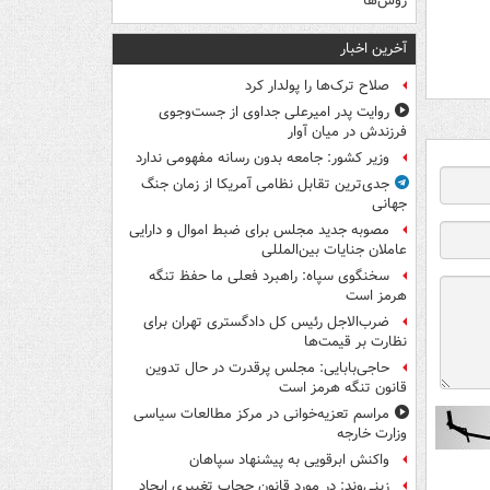
روس‌ها
آخرین اخبار
صلاح ترک‌ها را پولدار کرد
روایت پدر امیرعلی جداوی از جست‌وجوی
فرزندش در میان آوار
وزیر کشور: جامعه بدون رسانه مفهومی ندارد
جدی‌ترین تقابل نظامی آمریکا از زمان جنگ
جهانی
مصوبه جدید مجلس برای ضبط اموال و دارایی
عاملان جنایات بین‌المللی
سخنگوی سپاه: راهبرد فعلی ما حفظ تنگه
هرمز است
ضرب‌الاجل رئیس کل دادگستری تهران برای
نظارت بر قیمت‌ها
حاجی‌بابایی: مجلس پرقدرت در حال تدوین
قانون تنگه هرمز است
مراسم تعزیه‌خوانی در مرکز مطالعات سیاسی
وزارت خارجه
واکنش ابرقویی به پیشنهاد سپاهان
زینی‌وند: در مورد قانون حجاب تغییری ایجاد