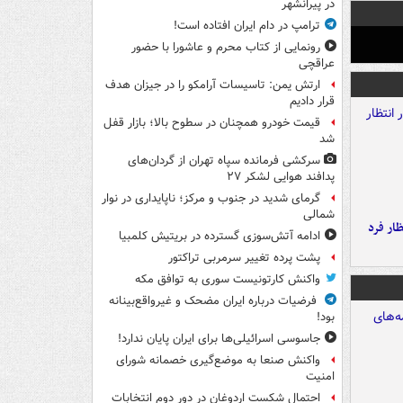
در پیرانشهر
ترامپ در دام ایران افتاده است!
رونمایی از کتاب محرم و عاشورا با حضور
عراقچی
ارتش یمن: تاسیسات آرامکو را در جیزان هدف
قرار دادیم
قیمت خودرو همچنان در سطوح بالا؛ بازار قفل
شد
سرکشی فرمانده سپاه تهران از گردان‌های
پدافند هوایی لشکر ۲۷
گرمای شدید در جنوب و مرکز؛ ناپایداری در نوار
شمالی
ار فرد
ادامه آتش‌سوزی گسترده در بریتیش کلمبیا
پشت پرده تغییر سرمربی تراکتور
واکنش کارتونیست سوری به توافق مکه
فرضیات درباره ایران مضحک و غیرواقع‌بینانه
بود!
جاسوسی اسرائیلی‌ها برای ایران پایان ندارد!
واکنش صنعا به موضع‌گیری خصمانه شورای
امنیت
احتمال شکست اردوغان در دور دوم انتخابات