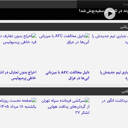
ده
وند در تابستان سفیدپوش شد!
رزشی
ری تیم جدیدش را
دلیل مخالفت AFC با میزبانی
اخراج بدون تعارف در انتظ
د
آبی‌ها در عراق
خاطی پرسپولیس
عکس