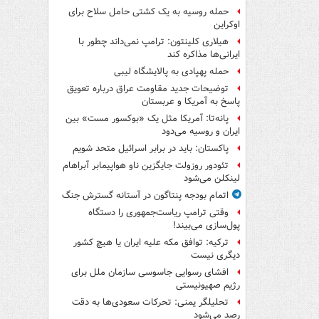
حمله روسیه به یک کشتی حامل سلاح برای
اوکراین
هیلاری کلینتون: ترامپ نمی‌داند چطور با
ایرانی‌ها مذاکره کند
حمله پهپادی به پالایشگاه لیبی
توضیحات جدید مقاومت عراق درباره تعویق
پاسخ به آمریکا و عربستان
پانه‌تا: آمریکا مثل یک «بوکسور مست» بین
ایران و روسیه می‌دود
پاکستان: باید در برابر اسرائیل متحد شویم
تئودور روزولت جایگزین ناو هواپیمابر آبراهام
لینکلن می‌شود
اتمام بودجه پنتاگون در آستانه گسترش جنگ
وقتی ترامپ ریاست‌جمهوری را دستگاه
پول‌سازی می‌بیند!
ترکیه: توافق مکه علیه ایران یا هیچ کشور
دیگری نیست
افشای رسوایی جاسوسی سازمان ملل برای
رژیم صهیونیستی
تحلیلگر یمنی: تحرکات سعودی‌ها به دقت
رصد می‌شود