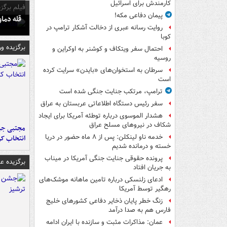
کارمندش برای اسرائیل
فیلم برگزی
پیمان دفاعی مکه!
قله دما
روایت رسانه عبری از دخالت آشکار ترامپ در
کوبا
برگزیده و
احتمال سفر ویتکاف و کوشنر به اوکراین و
روسیه
سرطان به استخوان‌های «بایدن» سرایت کرده
است
ترامپ، مرتکب جنایت جنگی شده است
سفر رئیس دستگاه اطلاعاتی عربستان به عراق
هشدار الموسوی درباره توطئه آمریکا برای ایجاد
شکاف در نیروهای مسلح عراق
مجتبی جبا
خدمه ناو لینکلن: پس از ۸ ماه حضور در دریا
انتخاب کر
خسته و درمانده‌ شدیم
پرونده حقوقی جنایت جنگی آمریکا در میناب
برگزیده 
به جریان افتاد
ادعای زلنسکی درباره تامین ماهانه موشک‌های
رهگیر توسط آمریکا
زنگ خطر پایان ذخایر دفاعی کشورهای خلیج
فارس هم به صدا درآمد
عمان: مذاکرات مثبت و سازنده با ایران ادامه