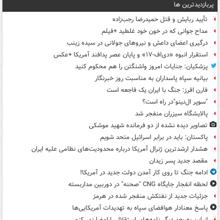
پربازدیدترین ها
تأیید ربایش و قتل حمیدرضا رجب‌زاده
مداح جوانی که در خون خود غلطید +فیلم
درگیری اعضای داعش و نیروهای جولانی در سیده زینب
استقرار انبوه «دی‌اف‑۱۷» و پایان عصر پدافند آمریکا +عکس
پزشکیان: جنایات امروز واشنگتن را هم محکوم کنید
بیانیه سپاه پاسداران به مناسبت روز خبرنگار
فارن افرز: جنگ با ایران یک فاجعه است
"سوپر ال‌نینو"در راه است؟
پالایشگاه سیزران منفجر شد
تصاویر دیده‌ نشده از دو فرمانده شهید موشکی
پاکستان: باید در برابر اسرائیل متحد شویم
هشدار ارشدترین ژنرال آمریکا درباره محدودیت‌های نظامی علیه ایران
مقصد جدید پسر زیدان
ادامه جنگ تا روی کار آمدن دولت جدید در آمریکا!
لحظه انفجار جایگاه CNG "صحنه" در دوربین مداربسته
جزئیات جدید از نفتکش منفجر شده در هرمز
پاسخ معنادار هوافضای سپاه به تهدیدات آمریکایی‌ها
از این به بعد دیگر نامه‌های استقلال را امضا نمی‌کنم