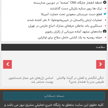
لحظه انفجار جایگاه CNG "صحنه" در دوربین مداربسته
ترک ها روی ستاره بلژیکی دست گذاشتند
قطع دست عربستان سعودیِ تحت حمایت آمریکا
عملیات ارتش پاکستان در خیبرپختونخوا؛ ۸ نفر کشته شدند
دستگیری باند جاعلان حرفه‌ای مدارک اتباع خارجی در تهران
جاده‌های مشهد آماده میزبانی از زائران رضوی
حمله روسیه به یک کشتی حامل سلاح برای اوکراین
سلامت
تنگی انگشتر و کفش در گرما؛ واکنش
اسامی ژل‌های غیر مجاز شستشوی
مر
طبیعی بدن یا هشدار جدی؟
پوست منتشر شد
نسخه دسکتاپ
کليه حقوق اين سايت متعلق به پایگاه خبري-تحليلي مشرق نيوز می باشد و