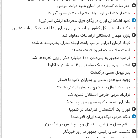
اعتراضات گسترده در آلمان علیه دولت مرتس
هشدار کانادا درباره عواقب تعرفه ۵۰ درصدی آمریکا
نفوذ اطلاعاتی ایران در یگان فوق محرمانه ارتش اسرائیل!
تأکید دادستان کل کشور بر انسجام ملی برای مقابله با جنگ روانی دشمن
باران مهمان تابستانی ارتفاعات دماوند شد
کوبا: فرمان اجرایی ترامپ باعث ایجاد بحران بشردوستانه شده
قیمت طلا و سکه امروز ۱۴۰۵/۰۵/۱۷
ترامپ مجبور به پس‌دادن ۱۰۰ میلیارد دلار از پول تعرفه‌ها شد
آتش سوزی مهیب یک ساختمان ۱۲ طبقه در جاکارتا
پدر لیونل مسی درگذشت
وجود شواهدی مبنی بر بمباران لامرد با فسفر
چرا بیت المال باید خرج مجرمان امنیتی شود؟
قرارداد مربی خارجی استقلال تمدید شد
ماجرای تصویب کنوانسیون خزر چیست؟
فوران یک آتشفشان قدرتمند در کلمبیا
تنگه هرمز، برگ برنده ایران قدرتمند!
اعلام محل میزبانی استقلال و پرسپولیس در لیگ برتر
نشست خبری رئیس جمهور در روز خبرنگار