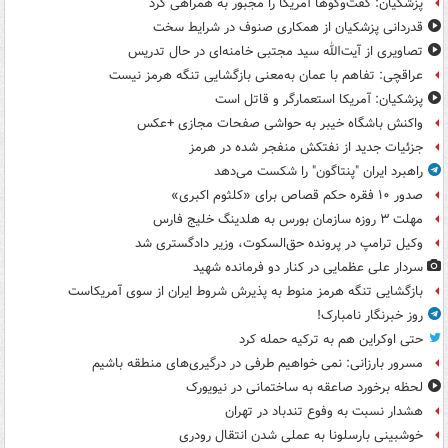
پزشکیان: گفت‌وگوها آمریکا را مجبور به همراهی کرد
قدردانی پزشکیان از همکاری صنوف در شرایط سخت
تصاویری از آیت‌الله سید مجتبی خامنه‌ای در حال تدریس
عراقچی: تفاهم با عمان به‌معنی بازگشایی تنگه هرمز نیست
پزشکیان: آمریکا استعمارگر و قاتل است
واکنش باشگاه خیبر به حواشی صفحات مجازی +عکس
جزئیات جدید از نفتکش منفجر شده در هرمز
راهبرد ایران "پنتاگون" را شکست می‌دهد
صدور ۱۰ فقره حکم قصاص برای «کلثوم اکبری»
مهلت ۳ روزه سازمان بورس به هلدینگ خلیج فارس
وکیل ترامپ در پرونده حق‌السکوت، وزیر دادگستری شد
سردار علی عظمایی در کنار دو فرمانده شهید
بازگشایی تنگه هرمز منوط به پذیرش شروط ایران از سوی آمریکاست
روز خبرنگار نامبارک!
حتی اوکراین هم به ترکیه حمله کرد
مسرور بارزانی: نمی خواهیم طرفی در درگیری‌های منطقه باشیم
لحظه برخورد صاعقه به ساختمانی در نیویورک
هشدار نسبت به وفوع تندباد در تهران
خوشبینی بارسلونا به عملی شدن انتقال رودری