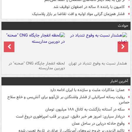
کامیون با راننده ۸ ساله در اصفهان توقیف شد
فشار هم‌زمان گرانی مواد اولیه و افت تقاضا بر بازار پلاستیک
حوادث
ای
هشدار نسبت به وفوع تندباد در تهران
لحظه انفجار جایگاه CNG "صحنه" در
دس
دوربین مداربسته
ات
آخرین اخبار
عمان: مذاکرات مثبت و سازنده با ایران ادامه دارد
روایت رسانه اسرائیلی از فشار واشنگتن بر تل‌آویو برای آتش‌بس و خلع سلاح
حماس
سکه در آستانه بازگشت به کانال ۱۸۸ میلیون تومان
دریادار سیاری: امروز هر خبر دقیق، تیری بر قلب امپراطوری دروغ است
وقوع حادثه دریایی در ساحل عمان
تاکید الزیدی بر خروج نیروهای آمریکایی از عراق در تاریخ تعیین شده