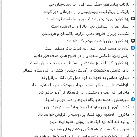
بازتاب پیامدهای جنگ علیه ایران در رسانه‌های جهان
بازیکنان بی‌کیفیت، پرسپولیس را از قهرمانی دور کردند
پزشکیان: وجود رهبر انقلاب برای ما نقطه قوت است
رسانه عبری: اسرائیل دچار ناترازی برق شده است
نشست وزیران خارجه مصر، ترکیه، پاکستان و عربستان
پزشکیان: ایران را همه مردم نگه داشتند
ایران در مسیر تبدیل شدن به قدرت برتر منطقه است!
ارتش یمن: نفتکش سعودی را در خلیج عدن هدف قرار دادیم
پزشکیان: اگر تا امروز مانده‌ایم، به‌خاطر مردم نجیب ایران است
ادامه ناامنی و خشونت در آمریکا؛ چندین کشته در کارولینای شمالی
فیدان: حماس به تعهدات خود عمل کرد، امّا اسرائیل نه
بازداشت عامل ارسال تصاویر پرتاب موشک به رسانه‌های معاند
ماجرایی که رعب و وحشت را در فرودگاه تل‌آویو حاکم کرد
شبیه‌سازی حمله به پایگاه نیروهای دلتا فورس آمریکا
گفت وگوی وزیران خارجه آمریکا و انگلیس درباره ایران
ماکرون: اتحادیه اروپا فشار بر روسیه را افزایش خواهد داد
بیانیه تند اتحادیه لیگ‌های اروپایی علیه اینفانتینو
تحول بزرگ یمن در هدف‌گیری کشتی‌های سعودی
آمریکا: گفتگوهای لبنان و اسرائیل فردا ازسرگرفته خواهد شد!