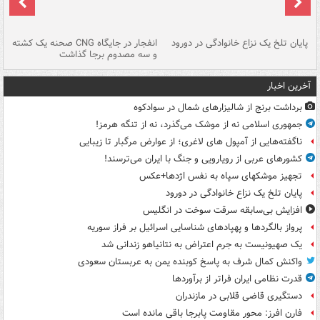
پایان تلخ یک نزاع خانوادگی در دورود
انفجار در جایگاه CNG صحنه یک کشته
و سه مصدوم برجا گذاشت
در
آخرین اخبار
برداشت برنج از شالیزارهای شمال در سوادکوه
جمهوری اسلامی نه از موشک می‌گذرد، نه از تنگه هرمز!
ناگفته‌هایی از آمپول های لاغری؛ از عوارض مرگبار تا زیبایی
کشورهای عربی از رویارویی و جنگ با ایران می‌ترسند!
تجهیز موشکهای سپاه به نفس اژدها+عکس
پایان تلخ یک نزاع خانوادگی در دورود
افزایش بی‌سابقه سرقت سوخت در انگلیس
پرواز بالگردها و پهپادهای شناسایی اسرائیل بر فراز سوریه
یک صهیونیست به جرم اعتراض به نتانیاهو زندانی شد
واکنش کمال شرف به پاسخ کوبنده یمن به عربستان سعودی
قدرت نظامی ایران فراتر از برآوردها
دستگیری قاضی قلابی در مازندران
فارن افرز: محور مقاومت پابرجا باقی مانده است