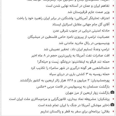
تفاهم ایران و عمان در آستانه نهایی شدن است
وزیر صمت عازم قرقیزستان شد
اعتراف تحلیلگر آمریکایی؛ واشنگتن در برابر ایران راهبرد خود را باخت
آقای گل جام جهانی مقابل اسرائیل ایستاد
حادثه امنیتی دریایی در جنوب شرقی عدن
عصبانیت ترامپ از پیروزی نامزد حامی فلسطین در میشیگان
وینیسیوس در رئال مادرید ماندنی شد
ترامپ وعدۀ تسلیم ایران داد، تحقیر نصیبش شد
افت صادرات نفت آمریکا به پایین‌ترین حجم در ۸ ماه اخیر
حمله تند فیگو به اینفانتینو: دروغگو، پَست‌ و حیله‌گر!
حشدالشعبی هر گونه درگیری در شهر سامراء را تکذیب کرد
حمله روسیه به ۳ کشتی باری در دریای سیاه
پورجمشیدیان: ۲ میلیون و ۸۲۸ هزار زائر اربعین به کشور بازگشتند
بازگشت مسلمان به پرسپولیس در قامت مربی +عکس
بازگشت زوار اربعین از مرز مهران
پزشکیان: مشروطه نماد بیداری، قانون‌گرایی و مردم‌سالاری ملت ایران است
ذخایر موشکی آمریکا در جنگ با ایران تمام شده است
بقائی: برنامه‌ای برای سفر به قطر و پاکستان نداریم