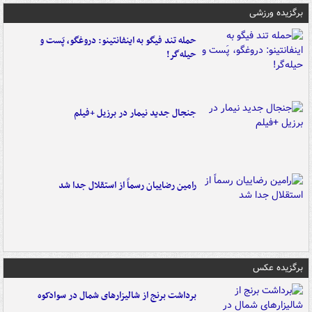
برگزیده ورزشی
حمله تند فیگو به اینفانتینو: دروغگو، پَست‌ و
حیله‌گر!
جنجال جدید نیمار در برزیل +فیلم
رامین رضاییان رسماً از استقلال جدا شد
برگزیده عکس
برداشت برنج از شالیزارهای شمال در سوادکوه