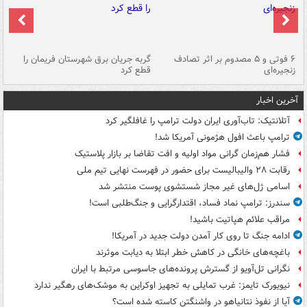
۶ فوتی و ۵ مصدوم بر اثر تصادف
گربه جریان برق شهرستان فریمان را
رگ
زنجیره‌ای
قطع کرد
آخرین اخبار
آتلانتیک: تاب‌آوری ایران دولت ترامپ را غافلگیر کرد
ترامپ باعث افول هژمونی آمریکا شد!
فشار هم‌زمان گرانی مواد اولیه و افت تقاضا بر بازار پلاستیک
رقابت ۲۸ والیبالیست برای حضور در فهرست نهایی تیم ملی
اسامی ژل‌های غیر مجاز شستشوی پوست منتشر شد
سندرز: ترامپ نماد فساد، اقتدارگرایی و جنگ‌طلبی است!
مراقب علائم هپاتیت باشید!
ادامه جنگ تا روی کار آمدن دولت جدید در آمریکا!
باغچه‌های خانگی در کاهش خطر ابتلا به دیابت موثرند
نگرانی تل‌آویو از گسترش پرونده‌های جاسوسی مرتبط با ایران
نیویورک تایمز: غرب تمایلی به تجهیز اوکراین به موشک‌های رهگیر ندارد
آیا از نفوذ نتانیاهو در واشنگتن کاسته شده است؟