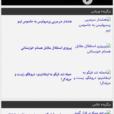
برگزیده ورزشی
هشدار سرمربی پرسپولیس به جاسوس تیم
پیروزی استقلال مقابل همنام خوزستانی
حمله تند فیگو به اینفانتینو: دروغگو، پَست‌ و
حیله‌گر!
برگزیده عکس