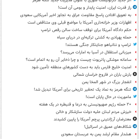
اثر جدید کارتونیست سوری با عنوان مدیریت جدید تنگه هرمز
راز قدرت ایران، امنیت پایدار و بومی آن است!
به تعویق افتادن پاسخ مقاومت عراق به تجاوز اخیر آمریکایی سعودی
اظهارات وزیر خزانه‌داری آمریکا با مواضع قبلی وی متناقض است
حکم دادگاه آمریکا برای توقف ساخت سالن رقص ترامپ
حمله پهپادی به کشتی ترکیه‌ای در دریای سیاه
ترامپ و نتانیاهو جنایتکار جنگی هستند!
میزبانی استقلال در آسیا به امارات می‌رسد؟
سامانه موشکی پاتریوت چیست و چرا ذخایر آن رو به اتمام است؟
امنیت خلیج فارس باید به دست کشورهای منطقه تأمین شود
بارش باران در فاروج خراسان شمالی
انفجار بزرگ در شهر المخا یمن
تنگه هرمز به نماد یک تحقیر تاریخی برای آمریکا تبدیل شد!
ماموریت در حال پایان است!
۲۰ حمله رژیم صهیونیستی به درعا و قنیطره در یک هفته
خیزش مردم لبنان علیه دولت سازشکار و خائن
معترضان آرژانتینی پرچم آمریکا را پایین کشیدند
شکاف‌های عمیق در اسرائیل!
هشدار مقام ارشد یمن به عربستان سعودی