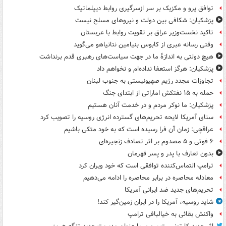
توافق پرو و مکزیک بر سر ازسرگیری روابط دیپلماتیک
پزشکیان: شکافی بین دولت و نیروهای مسلح نیست
تاکید نخست‌وزیر عراق بر تقویت روابط با عربستان
وقتی رسانه عبری از کابوس بنیامین نتانیاهو می‌گوید
هیچ دولتی به اندازۀ ما در جهت سیاست‌های رهبری قدم برنداشت
پزشکیان: هرگز استعفا نداده‌ام و نخواهم داد
تجاوزات مجدد رژیم صهیونیستی به جنوب لبنان
حمله به ۱۵ نفتکش‌ اماراتی از ابتدای جنگ
پزشکیان: ما نوکر مردم و در خدمت آنان هستیم
سنای آمریکا لایحه تحریم‌های گسترده انرژی روسیه را تصویب کرد
عراقچی: زمان آن فرا رسیده است که به خود متکی باشیم
۶ فوتی و ۵ مصدوم بر اثر تصادف زنجیره‌ای
بدون تعارف با پدر و پسر قهرمان
ترامپ التماس‌کننده توافقی است که خود ویران کرد
معادله محاصره در برابر محاصره را ادامه می‌دهیم
تحریم‌های جدید ضد ایرانی آمریکا
شاید روسیه، آمریکا را در ایران زمین‌گیر کند!
واکنش بقائی به خیالبافی ترامپ