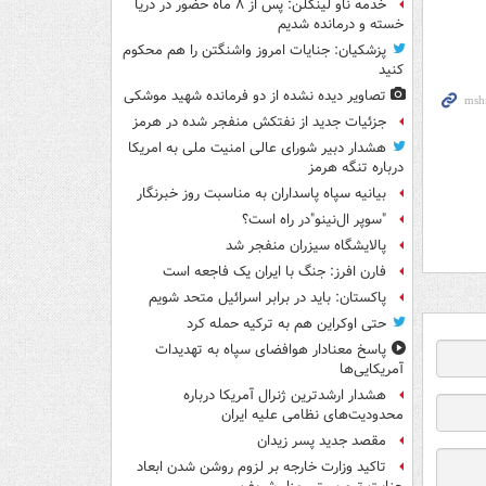
خدمه ناو لینکلن: پس از ۸ ماه حضور در دریا
خسته و درمانده‌ شدیم
پزشکیان: جنایات امروز واشنگتن را هم محکوم
کنید
تصاویر دیده‌ نشده از دو فرمانده شهید موشکی
جزئیات جدید از نفتکش منفجر شده در هرمز
هشدار دبیر شورای عالی امنیت ملی به امریکا
درباره تنگه هرمز
بیانیه سپاه پاسداران به مناسبت روز خبرنگار
"سوپر ال‌نینو"در راه است؟
پالایشگاه سیزران منفجر شد
فارن افرز: جنگ با ایران یک فاجعه است
پاکستان: باید در برابر اسرائیل متحد شویم
حتی اوکراین هم به ترکیه حمله کرد
پاسخ معنادار هوافضای سپاه به تهدیدات
آمریکایی‌ها
هشدار ارشدترین ژنرال آمریکا درباره
محدودیت‌های نظامی علیه ایران
مقصد جدید پسر زیدان
تاکید وزارت خارجه بر لزوم روشن شدن ابعاد