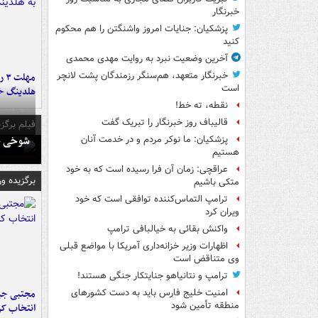
خبرنگار
پزشکیان: جنایات امروز واشنگتن را هم محکوم
کنید
آخرین وضعیت نبرد به روایت مهدی محمدی
خبرنگار متعهد، هم‌سنگر رزمندگان پشت لانچر
مه
است
هلدینگ خ
نقطه، ته خط!
قالیباف روز خبرنگار را تبریک گفت
فیلم برگزی
شوخی حا
پزشکیان: ما نوکر مردم و در خدمت آنان
هستیم
عراقچی: زمان آن فرا رسیده است که به خود
برگزیده و
متکی باشیم
ترامپ التماس‌کننده توافقی است که خود
ویران کرد
واکنش بقائی به خیالبافی ترامپ
اظهارات وزیر خزانه‌داری آمریکا با مواضع قبلی
وی متناقض است
ترامپ و نتانیاهو جنایتکار جنگی هستند!
مجتبی جبا
امنیت خلیج فارس باید به دست کشورهای
منطقه تأمین شود
انتخاب کر