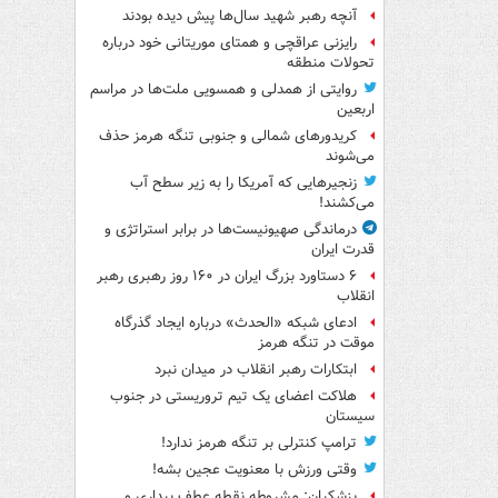
آنچه رهبر شهید سال‌ها پیش دیده بودند
رایزنی عراقچی و همتای موریتانی خود درباره
تحولات منطقه
روایتی از همدلی و همسویی ملت‌ها در مراسم
اربعین
کریدورهای شمالی و جنوبی تنگه هرمز حذف
می‌شوند
زنجیرهایی که آمریکا را به زیر سطح آب
می‌کشند!
درماندگی صهیونیست‌ها در برابر استراتژی و
قدرت ایران
۶ دستاورد بزرگ ایران در ۱۶۰ روز رهبری رهبر
انقلاب
ادعای شبکه «الحدث» درباره ایجاد گذرگاه
موقت در تنگه هرمز
ابتکارات رهبر انقلاب در میدان نبرد
هلاکت اعضای یک تیم تروریستی در جنوب
سیستان
ترامپ کنترلی بر تنگه هرمز ندارد!
وقتی ورزش با معنویت عجین بشه!
پزشکیان: مشروطه نقطه عطف بیداری و