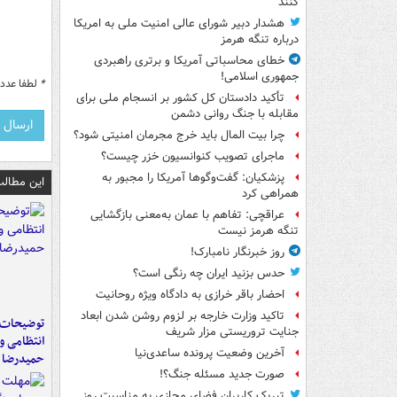
کنند
هشدار دبیر شورای عالی امنیت ملی به امریکا
درباره تنگه هرمز
خطای محاسباتی آمریکا و برتری راهبردی
جمهوری اسلامی!
*
لطفا عدد م
تأکید دادستان کل کشور بر انسجام ملی برای
مقابله با جنگ روانی دشمن
چرا بیت المال باید خرج مجرمان امنیتی شود؟
ماجرای تصویب کنوانسیون خزر چیست؟
پزشکیان: گفت‌وگوها آمریکا را مجبور به
این مطالب
همراهی کرد
عراقچی: تفاهم با عمان به‌معنی بازگشایی
تنگه هرمز نیست
روز خبرنگار نامبارک!
حدس بزنید ایران چه رنگی است؟
احضار باقر خرازی به دادگاه ویژه روحانیت
تاکید وزارت خارجه بر لزوم روشن شدن ابعاد
توضیحات م
جنایت تروریستی مزار شریف
انتظامی و
آخرین وضعیت پرونده ساعدی‌نیا
حمیدرضا 
صورت جدید مسئله جنگ؟!
تبریک کاربران فضای مجازی به مناسبت روز