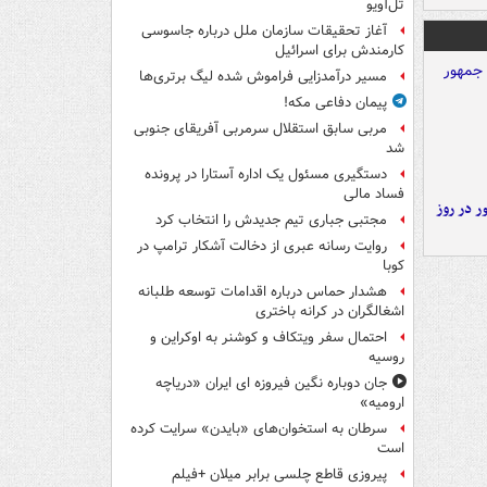
تل‌آویو
آغاز تحقیقات سازمان ملل درباره جاسوسی
کارمندش برای اسرائیل
مسیر درآمدزایی فراموش شده لیگ برتری‌ها
پیمان دفاعی مکه!
مربی سابق استقلال سرمربی آفریقای جنوبی
شد
دستگیری مسئول یک اداره آستارا در پرونده
فساد مالی
 در روز
مجتبی جباری تیم جدیدش را انتخاب کرد
روایت رسانه عبری از دخالت آشکار ترامپ در
کوبا
هشدار حماس درباره اقدامات توسعه طلبانه
اشغالگران در کرانه باختری
احتمال سفر ویتکاف و کوشنر به اوکراین و
روسیه
جان دوباره نگین فیروزه ای ایران «دریاچه
ارومیه»
سرطان به استخوان‌های «بایدن» سرایت کرده
است
پیروزی قاطع چلسی برابر میلان +فیلم