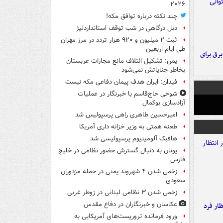
۲۰۲۶
چند نکته درباره توافق مکه!
دبل درگاهی در شب توقف استانداردلیژ
ثبت ۲ میلیون و ۹۲۰ هزار تردد در مرز مهران
طی ایام اربعین
 برق برای
یمن: تشکیل ائتلاف مانع مجازات عربستان
بخاطر جنایاتش نمی‌شود
فیدان: ایران هدف پیمان دفاعی مکه نیست
شوخی حاج‌قاسم با خبرنگار در عملیات
آزادسازی بوکمال
امیرحسین طاهری راهی پرسپولیس شد
طعنه همتی به وزیر خزانه داری آمریکا
هافبک آلومینیوم پرسپولیسی شد
یونان به دنبال گسترش حضور نظامی در خلیج
فارس
زخمی شدن ۴ شهروند یمنی در حمله مزدوران
سعودی
زخمی شدن ۳ نظامی لبنانی در زوطر غربی
عکاسان و خبرنگاران در دفاع مقدس
ار فرد
ورود فرمانده تروریست‌های آمریکایی به