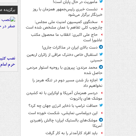
ماموریت در حال پایان است!
نشست خبری رئیس‌جمهور همزمان با روز
برگزیده 
خبرنگار برگزار می‌شود
سخنگوی کمیسیون امنیت ملی مجلس:
چارچوب کلی تفاهم با عمان مشخص شده است
حاج علی اکبری: انقلاب ما محصول مکتب
عاشورا است
دست بالای ایران در مذاکرات جاری!
استقبال خاص دخترک عراقی از زائران اربعین
نصب کتیبه
حسینی
حرم امام 
محمد مرندی: پیروزی با روحیه استوار مردمی
حاصل شده
اجازه باز شدن مسیر دوم در تنگه هرمز را
نخواهیم داد
دردسر همزمان آمریکا و اوکراین با ته کشیدن
موشک های پاتریوت
حماقت ترامپ با ذخایر انرژی جهان چه کرد؟
این دیپلماسی نمایشی، شکست خورده است
موشک‌های بالستیک ایران؛ چالش راهبردی
آمریکا
باید افراد کارآمدتر را به کار گرفت