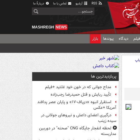
RSS
آرشیو
تماس با ما
دربارهٔ ما
MASHREGH
NEWS
یلم
دیدگاه
پیوندها
بازار
اپ
پربازدیدترین ها
مداح جوانی که در خون خود غلتید +فیلم
تأیید ربایش و قتل حمیدرضا رجب‌زاده
استقرار انبوه «دی‌اف‑۱۷» و پایان عصر پدافند
آمریکا +عکس
درگیری اعضای داعش و نیروهای جولانی در
سیده زینب
لحظه انفجار جایگاه CNG "صحنه" در دوربین
مداربسته