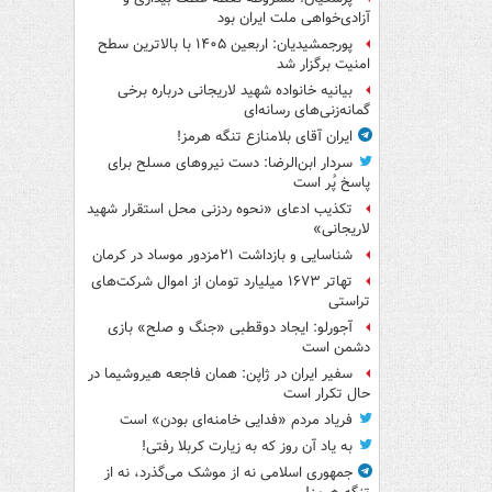
آزادی‌خواهی ملت ایران بود
پورجمشیدیان: اربعین ۱۴۰۵ با بالاترین سطح
امنیت برگزار شد
بیانیه خانواده شهید لاریجانی درباره برخی
گمانه‌زنی‌های رسانه‌ای
ایران آقای بلامنازع تنگه هرمز!
سردار ابن‌الرضا: دست نیروهای مسلح برای
پاسخ پُر است
تکذیب ادعای «نحوه ردزنی محل استقرار شهید
لاریجانی»
شناسایی و بازداشت ۲۱مزدور موساد در کرمان
تهاتر ۱۶۷۳ میلیارد تومان از اموال شرکت‌های
تراستی
آجورلو: ایجاد دوقطبی «جنگ و صلح‌» بازی
دشمن است
سفیر ایران در ژاپن: همان فاجعه هیروشیما در
حال تکرار است
فریاد مردم «فدایی خامنه‌ای بودن» است
به یاد آن روز که به زیارت کربلا رفتی!
جمهوری اسلامی نه از موشک می‌گذرد، نه از