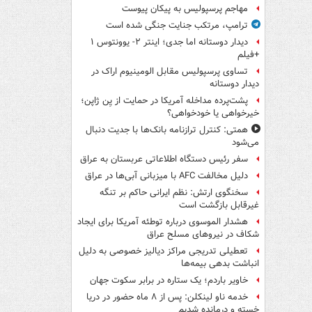
مهاجم پرسپولیس به پیکان پیوست
ترامپ، مرتکب جنایت جنگی شده است
دیدار دوستانه اما جدی؛ اینتر ۲- یوونتوس ۱
+فیلم
تساوی پرسپولیس مقابل الومینیوم اراک در
دیدار دوستانه
پشت‌پرده مداخله آمریکا در حمایت از یِن ژاپن؛
خیرخواهی یا خودخواهی؟
همتی: کنترل ترازنامه بانک‌ها با جدیت دنبال
می‌شود
سفر رئیس دستگاه اطلاعاتی عربستان به عراق
دلیل مخالفت AFC با میزبانی آبی‌ها در عراق
سخنگوی ارتش: نظم ایرانی حاکم بر تنگه
غیرقابل بازگشت است
هشدار الموسوی درباره توطئه آمریکا برای ایجاد
شکاف در نیروهای مسلح عراق
تعطیلی تدریجی مراکز دیالیز خصوصی به دلیل
انباشت بدهی بیمه‌ها
خاویر باردم؛ یک ستاره در برابر سکوت جهان
خدمه ناو لینکلن: پس از ۸ ماه حضور در دریا
خسته و درمانده‌ شدیم