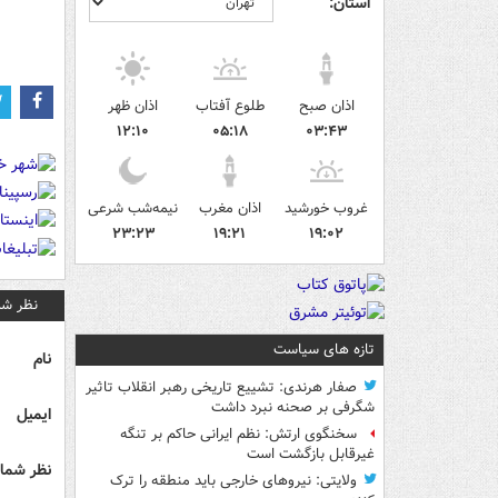
استان:
اذان صبح
طلوع آفتاب
اذان ظهر
۱۲:۱۰
۰۵:۱۸
۰۳:۴۳
غروب خورشید
اذان مغرب
نیمه‌شب شرعی
۲۳:۲۳
۱۹:۲۱
۱۹:۰۲
نظر شم
تازه های سیاست
نام
صفار هرندی: تشییع تاریخی رهبر انقلاب تاثیر
شگرفی بر صحنه نبرد داشت
ایمیل
سخنگوی ارتش: نظم ایرانی حاکم بر تنگه
غیرقابل بازگشت است
نظر شما 
ولایتی: نیروهای خارجی باید منطقه را ترک