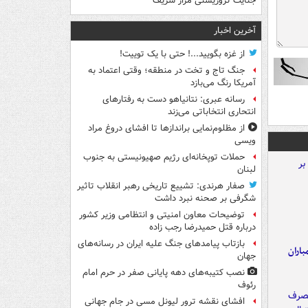
جنایت تروریستی مزار شریف
آخرین اخبار
از غزه بگویید...! حتی با یک توییت!
جنگ تاج و تخت در منطقه؛ وقتی اعتماد به
آمریکا رنگ می‌بازد
رسانه عبری: نتانیاهو دست به رفتارهای
انتحاری انتخاباتی می‌زند
از مظلوم‌نمایی براندازها تا افشای دروغ مراد
ویسی
حملات توپخانه‌ای رژیم صهیونیستی به جنوب
لبنان
صفار هرندی: تشییع تاریخی رهبر انقلاب تاثیر
شگرفی بر صحنه نبرد داشت
توضیحات معاون امنیتی و انتظامی وزیر کشور
درباره قتل حمیدرضا رجب زاده
بازتاب پیامدهای جنگ علیه ایران در رسانه‌های
اران
جهان
نصب کتیبه‌های دهه پایانی صفر در حرم امام
رئوف
افشای نقشه ترور لیونل مسی در جام جهانی