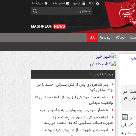
RSS
آرشیو
تماس با ما
دربارهٔ ما
MASHREGH
NEWS
یلم
دیدگاه
پیوندها
بازار
اپ
پربازدیدترین ها
پدر شاهرودی پس از قتل پسرش، جسد را در
چاه مخفی کرد
فت: در
سامانه ضد موشکی لیزری؛ از بلوف سیاسی تا
اني فر
واقعیت میدانی
هشدار سرمربی پرسپولیس به جاسوس تیم
اين
توقف طولانی کامیون‌ها پشت مرز؛
صورت‌حساب سنگینی که به اقتصاد می‌رسد
کامراني
آنچه رهبر شهید سال‌ها پیش دیده بودند
ين نشريه