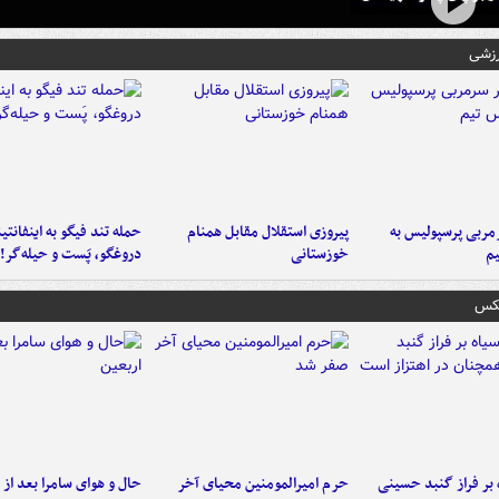
رزشی
ربی پرسپولیس به
پیروزی استقلال مقابل همنام
حمله تند فیگو به اینفانتین
م
خوزستانی
دروغگو، پَست‌ و حیله‌گر!
عکس
 بر فراز گنبد حسینی
حرم امیرالمومنین محیای آخر
حال و هوای سامرا بعد از ا