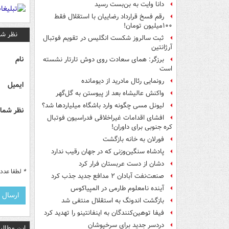
دانا وایت به بن‌بست رسید
رقم فسخ قرارداد رضاییان با استقلال فقط
۱۰۰میلیون تومان!
نظر شم
ثبت سالروز شکست انگلیس در تقویم فوتبال
آرژانتین
نام
برزگر: همای سعادت روی دوش تارتار نشسته
است
رونمایی رئال مادرید از دیومانده
ایمیل
واکنش عالیشاه بعد از پیوستن به گل‌گهر
لیونل مسی چگونه وارد باشگاه میلیاردها شد؟
نظر شما 
افشای اقدامات غیراخلاقی فدراسیون فوتبال
کره جنوبی برای داوران!
فورلان به خانه بازگشت
پادشاه سنگین‌وزنی که در جهان رقیب ندارد
دشان از دست عربستان فرار کرد
*
لطفا عدد م
صنعت‌نفت آبادان ۲ مدافع جدید جذب کرد
آینده نامعلوم طارمی در المپیاکوس
بازگشت اندونگ به استقلال منتفی شد
فیفا توهین‌کنندگان به اینفانتینو را تهدید کرد
دردسر جدید برای سرخپوشان
این مطالب