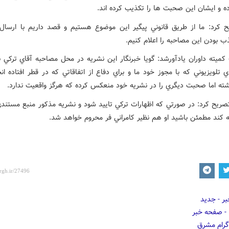
ده و ايشان اين صحبت ها را تکذيب کرده اند.
 کرد: ما از طريق قانوني پيگير اين موضوع هستيم و قصد داريم با ارسال 
 بودن اين مصاحبه را اعلام کنيم.
ميته داوران يادآورشد: گويا خبرنگار اين نشريه در محل مصاحبه آقاي ترکي با
 تلويزيوني که با مجوز خود ما و براي دفاع از اتفاقاتي که در قطر افتاده ان
ته اما صحبت ديگري را در نشريه خود منعکس کرده که هرگز واقعيت ندارد.
ريح کرد: در صورتي که اظهارات ترکي تاييد شود و نشريه مذکور منبع مستندي
ئه کند مطمئن باشيد او هم نظير کامراني فر محروم خواهد شد.