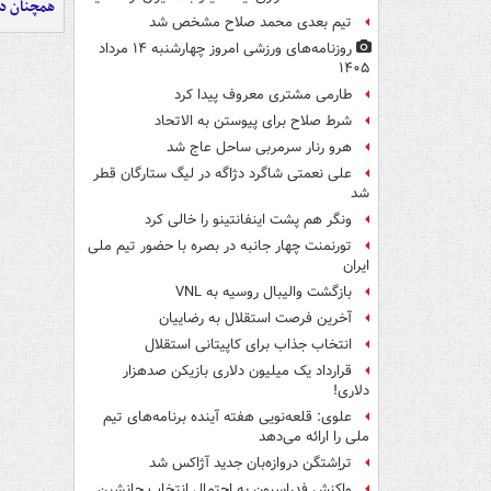
همچنان در
تیم بعدی محمد صلاح مشخص شد
روزنامه‌های ورزشی امروز چهارشنبه ۱۴ مرداد
۱۴۰۵
طارمی مشتری معروف پیدا کرد
شرط صلاح برای پیوستن به الاتحاد
هرو رنار سرمربی ساحل عاج شد
علی نعمتی شاگرد دژاگه در لیگ ستارگان قطر
شد
ونگر هم پشت اینفانتینو را خالی کرد
تورنمنت چهار جانبه در بصره با حضور تیم ملی
ایران
بازگشت والیبال روسیه به VNL
آخرین فرصت استقلال به رضاییان
انتخاب جذاب برای کاپیتانی استقلال
قرارداد یک میلیون دلاری بازیکن صدهزار
دلاری!
علوی: قلعه‌نویی هفته آینده برنامه‌های تیم
ملی را ارائه می‌دهد
تراِشتگن دروازه‌بان جدید آژاکس شد
واکنش فدراسیون به احتمال انتخاب جانشین