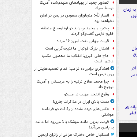
تصاویر جدید از پهپادهای منهدم‌شده آمریکا
توسط سپاه
انصارالله: متجاوزان سعودی در یمن در امان
نخواهند بود
پوتین و محمد بن زاید درباره اوضاع منطقه
خلیج فارس گفت‌وگو کردند
قیمت جهانی نفت امروز ۱۶ مرداد
مان
اشکال بزرگ فوتبال ما نتیجه‌گرایی است
وق
حاج علی اکبری: انقلاب ما محصول مکتب
عاشورا است
افشاگری برادرزاده ترامپ: تمام تصمیم‌هایش از
روی ترس است
چرا محمد صلاح ترکیه را به عربستان و آمریکا
ترجیح داد
وقوع انفجار مهیب در مسکو
دست بالای ایران در مذاکرات جاری!
یراندازی
عکس‌های دیده نشده از رفاقت دو فرمانده‌
فیلم
موشکی
قیمت بنزین مانند موشک بالا می‌رود اما مانند
پر پایین می‌آید!
استقبال خاص دخترک عراقی از زائران اربعین