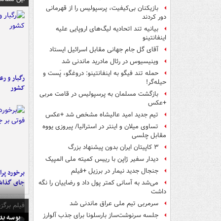
بازیکنان بی‌کیفیت، پرسپولیس را از قهرمانی
دور کردند
بیانیه تند اتحادیه لیگ‌های اروپایی علیه
اینفانتینو
آقای گل جام جهانی مقابل اسرائیل ایستاد
وینیسیوس در رئال مادرید ماندنی شد
حمله تند فیگو به اینفانتینو: دروغگو، پَست‌ و
رگبار و رع
حیله‌گر!
کشور
بازگشت مسلمان به پرسپولیس در قامت مربی
+عکس
تیم جدید امید عالیشاه مشخص شد +عکس
تساوی میلان و اینتر در استرالیا/ پیروزی یووه
مقابل چلسی
۳ کاپیتان ایران بدون پیشنهاد بزرگ
دیدار سفیر ژاپن با رییس کمیته ملی المپیک
جنجال جدید نیمار در برزیل +فیلم
جای گذا
می‌شد به آسانی کمتر پول داد و رضاییان را نگه
داشت
سرمربی تیم ملی عراق ماندنی شد
فیلم برگزی
جلسه سرنوشت‌ساز بارسلونا برای جذب آلوارز
بوسه‌ پ