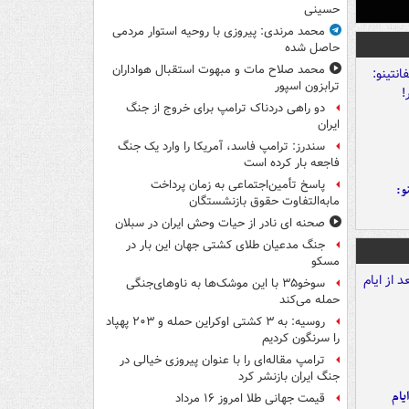
حسینی
محمد مرندی: پیروزی با روحیه استوار مردمی
حاصل شده
محمد صلاح مات و مبهوت استقبال هواداران
ترابزون اسپور
دو راهی دردناک ترامپ برای خروج از جنگ
ایران
سندرز: ترامپ فاسد، آمریکا را وارد یک جنگ
فاجعه بار کرده است
پاسخ تأمین‌اجتماعی به زمان پرداخت
و:
مابه‌التفاوت حقوق بازنشستگان
صحنه ای نادر از حیات وحش ایران در سبلان
جنگ مدعیان طلای کشتی جهان این بار در
مسکو
سوخو۳۵ با این موشک‌ها به ناوهای‌جنگی
حمله می‌کند
روسیه: به ۳ کشتی اوکراین حمله و ۲۰۳ پهپاد
را سرنگون کردیم
ترامپ مقاله‌ای را با عنوان پیروزی خیالی در
جنگ ایران بازنشر کرد
یام
قیمت جهانی طلا امروز ۱۶ مرداد