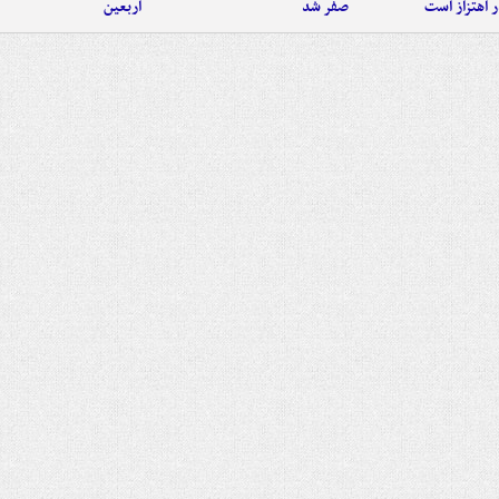
 اهتزاز است
صفر شد
اربعین