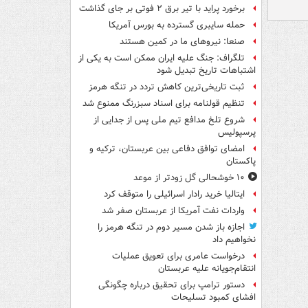
برخورد پراید با تیر برق ۲ فوتی بر جای گذاشت
حمله سایبری گسترده به بورس آمریکا
صنعا: نیروهای ما در کمین‌ هستند
تلگراف: جنگ علیه ایران ممکن است به یکی از
اشتباهات تاریخ تبدیل شود
ثبت تاریخی‌ترین کاهش تردد در تنگه هرمز
تنظیم قولنامه برای اسناد سبزرنگ ممنوع شد
شروع تلخ مدافع تیم ملی پس از جدایی از
پرسپولیس
امضای توافق دفاعی بین عربستان، ترکیه و
پاکستان
۱۰ خوشحالی گل زودتر از موعد
ایتالیا خرید رادار اسرائیلی را متوقف کرد
واردات نفت آمریکا از عربستان صفر شد
اجازه باز شدن مسیر دوم در تنگه هرمز را
نخواهیم داد
درخواست عامری برای تعویق عملیات
انتقام‌جویانه علیه عربستان
دستور ترامپ برای تحقیق درباره چگونگی
افشای کمبود تسلیحات