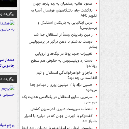
صعود هانیه رستمیان به رده پنجم جهان
بازگشت جام باشگاههای فوتسال آسیا به
برگزیده و
تقویم AFC
درس ایتالیایی‌ به بازیکنان استقلال و
پرسپولیس!
رامین رضاییان رسماً از استقلال جدا شد
دوست نداشتم با ذهن درگیر در پرسپولیس
بمانم
تغییرات جدید یوفا در لیگ‌های اروپایی
هشدار سرم
دست رد وینیسیوس به حقوقی هم سطح
جاسوس تی
رونالدو!
ماجرای خواهرخواندگی استقلال و تیم
افغانستانی چه بود؟
برگزیده 
حسین نژاد با ۲ میلیون یورو از دینامو جدا
می‌شود
سرمربی سابق استقلال در یک‌قدمی هدایت یک
تیم ملی
انتصاب سرپرست دبیری فدراسیون کشتی
گفت‌وگو با قهرمان جهان که در مبارزه با اشرار
جانباز شد
پرچم سیاه
نشست اضطراری اینفانتینو با مدیران ارشد فیفا