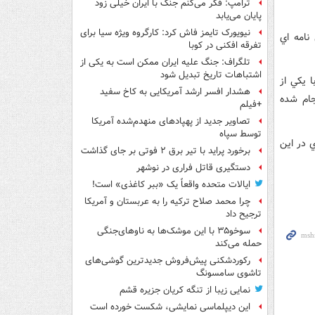
ترامپ: فکر می‌کنم جنگ با ایران خیلی زود
پایان می‌یابد
نیویورک تایمز فاش کرد: کارگروه ویژه سیا برای
نامه اي
تفرقه افکنی در کوبا
تلگراف: جنگ علیه ایران ممکن است به یکی از
اشتباهات تاریخ تبدیل شود
 يکي از
هشدار افسر ارشد آمریکایی به کاخ سفید
جام شده
+فیلم
تصاویر جدید از پهپادهای منهدم‌شده آمریکا
توسط سپاه
 در اين
برخورد پراید با تیر برق ۲ فوتی بر جای گذاشت
دستگیری قاتل فراری در نوشهر
ایالات متحده واقعاً یک «ببر کاغذی» است!
چرا محمد صلاح ترکیه را به عربستان و آمریکا
ترجیح داد
سوخو۳۵ با این موشک‌ها به ناوهای‌جنگی
حمله می‌کند
رکوردشکنی پیش‌فروش جدیدترین گوشی‌های
تاشوی سامسونگ
نمایی زیبا از تنگه کریان جزیره قشم
این دیپلماسی نمایشی، شکست خورده است