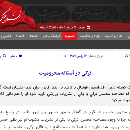
جمعه ۱۶ مرداد ۱۴۰۵ -
Aug 7 2026
ی
دفاع و امنیت
جهاد و مقاومت
حسینیه
فرهنگ و هنر
جامعه
اقتصاد
عکس و ف
27
تاریخ انتشار:
۱۲ بهمن ۱۳۸۹ - ۱۱:۱۱
۰ نظر
چ
ترکي در آستانه محروميت
کميته داوران فدراسيون فوتبال با تاکيد بر اينکه قانون براي همه يکسان است گ
ه مصاحبه محسن ترکي با يکي از نشريات ورزشي تاييد شود او را هم نظير کامر
واهيم کرد.
 مشرق، حسين عسگري در گفتگو با مهر ضمن بيان اين مطلب در پاسخ به 
چرا با وجود مصاحبه محسن ترکي با يکي از نشريات مکتوب او نيز نظير حسن 
وميت روبرو نشد، افزود : تا آنجا که بنده اطلاع دارم آقاي ترکي مصاحبه اي با ا