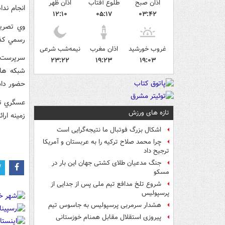
اذان صبح
طلوع آفتاب
اذان ظهر
انجام ندا
۱۲:۱۰
۰۵:۱۷
۰۳:۴۲
وي تصريح
رسمي کذب
غروب خورشید
اذان مغرب
نیمه‌شب شرعی
سرپرست ک
۲۳:۲۲
۱۹:۲۳
۱۹:۰۳
شبکه هاي
حضور داش
عسگري تص
تازه های ورزش
زمينه ارا
اشکال بزرگ فوتبال ما نتیجه‌گرایی است
چرا محمد صلاح ترکیه را به عربستان و آمریکا
ترجیح داد
جنگ مدعیان طلای کشتی جهان این بار در
مسکو
شروع تلخ مدافع تیم ملی پس از جدایی از
پرسپولیس
هشدار سرمربی پرسپولیس به جاسوس تیم
پیروزی استقلال مقابل همنام خوزستانی