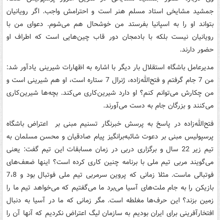
جمشید مشایخی استاد مسلم هنر است و احترامش واجب. اگر رویانیان
بتواند او را به اسپانیا بفرستد من خوشحال هم می‌شوم. دعوای من با
رویانیان نیست بلکه با بادمجان دور قاب چین‌هایی است که اطراف او
حضور دارند.
مدیرعامل باشگاه استقلال بار دیگر با اشاره به اظهارات شیرینی یادآور شد:
من 7 جام گرفتم و فتح‌الله‌زاده، ژنرال 7 ستاره است، او هم شیرینی است و
من چکارش می‌توانم کنم؟ او دارد شیرین‌کاری می‌کند. بچه‌ها شیرین‌کاری
می‌کنند و بزرگان جام به دست می‌آورند.
فتح‌الله‌زاده در پاسخ به پرسش خبرنگار تسنیم مبنی بر اعتراض باشگاه
پرسپولیس مبنی بر دعوت شائبه‌برانگیز پیام صادقیان و محسن مسلمان به
تیم زیر 22 سال و برگزاری دربی در زمان مسابقات این تیم گفت: یعنی
می‌گویند مربی تیم ملی با برنامه چنین کاری کرده است؟ اینها ضعف‌های
فوتبالی ماست. مثلا زمانی که پروین سرمربی تیم ملی فوتبال بود و 7،8
بازیکن را به جام ملت‌های آسیا می‌برد ما می‌گفتیم که می‌خواهد تیم ما را
زمین بزند؟ این حرف‌ها مغلطه است. مگر زمانی که ما در آسیا به دنبال
افتخارآفرینی برای ایران بودیم به سازمان لیگ اعتراض نکردیم که آنها آن را