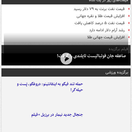
قیمت‌های روز در یک نگاه
قیمت نفت برنت به ۷۹ دلار رسید
افزایش قیمت طلا و نقره جهانی
قیمت نفت ۵ درصد کاهش یافت
رشد آرام دلار ادامه دارد
افزایش قیمت جهانی طلا
فیلم برگزیده
صاعقه جان فوتبالیست تایلندی را گرفت!
برگزیده ورزشی
حمله تند فیگو به اینفانتینو: دروغگو، پَست‌ و
حیله‌گر!
جنجال جدید نیمار در برزیل +فیلم