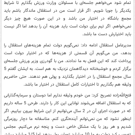
تمام شود می‌خواهم جلسه‌ای با مسئولان وزارت ورزش بگذارم تا شرایط
یکدیگر را جویا شویم. اگر قرار است من در استقلال ماندگار باشم باید
مجمع باشگاه در اختیار من باشد و در این صورت هیچ چیز دیگر
نمی‌خواهم. اگر تیم برای دولت است باید هزینه آن را بدهد اما اگر نیست
باید اختیارش دست ما باشد.
مدیرعامل استقلال ادامه داد: نمی‌گویم دولت تمام هزینه‌های استقلال را
بدهد، من می‌گویم آن قسمتی از هزینه‌ها که در اختیار دولت است
پرداخت کند که این فصل به ما ندادند. من با گودرزی وزیر ورزش جلسه‌ای
برگزار کردم و خوشبختانه دیدگاهمان نزدیک به هم است. به ایشان گفتم 5
سال مجمع استقلال را در اختیار بگذارند و پولی هم ندهند. حتی حاضریم
وثیقه هم بگذاریم تا اختیارات کامل استقلال در اختیار ما باشد.
فتح‌الله‌زاده تصریح کرد: من خودم وثیقه ندارم اما دوستان و سرمایه‌گذارانی
که به استقلال اضافه می‌شوند توانایی این کار را دارند. طرحی 5 ساله داریم
که در صورت اجرای آن در 2 سال می‌توانیم از این شرایط بیرون بیاییم. اگر
اینطور نشود که من نمی‌توانم آینده‌نگری کنم. متاسفانه ما دچار روزمرگی
شدیم و هر روز با یک مشکل خاص دست و پنجه نرم می‌کنیم. مجلس
تصویب کرد دولت به ما 10 میلیارد تومان پول بدهد اما 1/5 میلیارد بیشتر