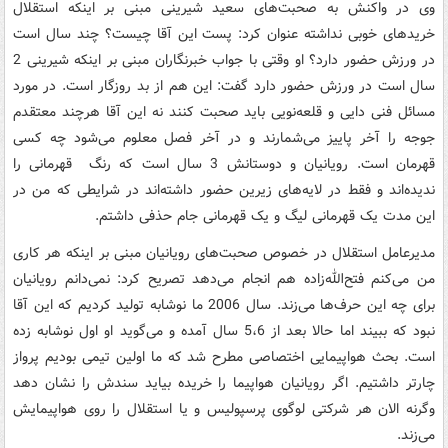
وی در واکنش به صحبت‌های سعید شیرینی مبنی بر اینکه استقلال
خریدهای خوبی نداشته عنوان کرد: پست این آقا چیست؟ چند سال است
در ورزش حضور دارد؟ او وقتی با جواب خبرنگاران مبنی بر اینکه شیرینی 2
سال است در ورزش حضور دارد گفت:‌ این هم از بد روزگار است. در مورد
مسائل فنی دایی و قلعه‌نویی باید صحبت کنند نه این آقا هرچند معتقدم
جوجه را آخر پاییز می‌شمارند و در آخر فصل معلوم می‌شود چه کسی
قهرمان است. رویانیان و دوستانش 3 سال است که رنگ قهرمانی را
ندیده‌اند و فقط در لایه‌های زیرین حضور داشته‌اند در شرایطی که من در
این مدت یک قهرمانی لیگ و یک قهرمانی جام حذفی داشتم.
مدیرعامل استقلال در خصوص صحبت‌های رویانیان مبنی بر اینکه هر کاری
من می‌کنم فتح‌الله‌زاده هم انجام می‌دهد تصریح کرد: نمی‌دانم رویانیان
برای چه این حرف‌ها می‌زند. سال 2006 ما نوشابه تولید کردیم که این آقا
نبود که ببیند اما حالا بعد از 5،6 سال آمده و می‌گوید او اول نوشابه زده
است. بحث هواپیمایی اختصاصی مطرح شد که ما اولین تیمی بودیم پرواز
چارتر داشتیم. اگر رویانیان هواپیما را خریده بیاید سندش را نشان دهد
وگرنه الان هر شرکتی لوگوی پرسپولیس و یا استقلال را روی هواپیما‌یش
می‌زند.