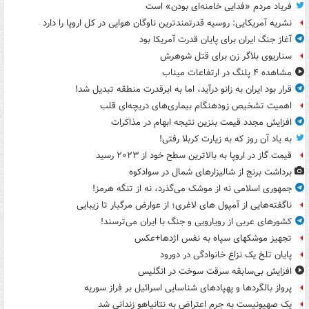
فریاد مردم «فدایی خامنه‌ای بودن» است
نشریه آمریکایی: روسیه قدرتمندترین ناوگان هوایی در کل اروپا را دارد
آغاز جنگ ایران برای پایان قدرت آمریکا بود
سناریوی بلاگر زن برای قتل شوهرش
مشاهده ۴ پلنگ در ارتفاعات میناب
قرار بود ایران به زانو درآید، اما به ابرقدرت منطقه تبدیل شد!
اهمیت تشخیص زودهنگام بیماری‌های دریچه‌ای قلب
افزایش مجدد قیمت بنزین نتیجه ابهام در مذاکرات
به یاد آن روز که به زیارت کربلا رفتی!
قیمت گاز در اروپا به بالاترین سطح خود از ۲۰۲۳ رسید
برداشت برنج از شالیزارهای شمال در سوادکوه
جمهوری اسلامی نه از موشک می‌گذرد، نه از تنگه هرمز!
ناگفته‌هایی از آمپول های لاغری؛ از عوارض مرگبار تا زیبایی
کشورهای عربی از رویارویی و جنگ با ایران می‌ترسند!
تجهیز موشکهای سپاه به نفس اژدها+عکس
پایان تلخ یک نزاع خانوادگی در دورود
افزایش بی‌سابقه سرقت سوخت در انگلیس
پرواز بالگردها و پهپادهای شناسایی اسرائیل بر فراز سوریه
یک صهیونیست به جرم اعتراض به نتانیاهو زندانی شد