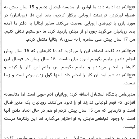
فتح‌الله‌زاده ادامه داد: ما اولین بار مدرسه فوتبال زدیم و 15 سال پیش به
همراه لورکوزن تورنمنت اروپایی برگزار کردیم، بعد این آقا (رویانیان) در
مورد بازی با تیم‌های اروپایی صحبت می‌کند. سفیر ایتالیا به دفتر ما آمده
بعد رویانیان می‌گوید چون او از میلان بازدید کرده ما خواستیم تلافی کنیم.
من 17 سال پیش علی سامره را به سری A ایتالیا منتقل کردم.
فتح‌الله‌زاده گفت: انصاف این را می‌گوید که ما کارهایی که 15 سال پیش
انجام دادیم نیاییم بگوییم امروز برای ماست. 15 سال پیش در فوتبال این
کارها را انجام می‌دادم و نیاییم بگوییم من رفتم این کار را کردم و
فتح‌الله‌زاده هم آمد آن کار را انجام داد. اینها گول زدن مردم است و زیبا
نیست.
مدیرعامل باشگاه استقلال اضافه کرد:‌ رویانیان آدم خوبی است اما متاسفانه
افرادی که فهم فوتبالی ندارند او را نابود می‌کنند. رویانیان یک مدیر فعال
است و کارهایی که من 15 سال پیش کردم او هم در حال انجام دادن آنها
است. با وجود کم‌لطفی‌هایش به او احترام می‌گذارم اما این رفتارها درست
نیست.
وی درباره حضور جمشید مشایخی در تمرین امروز پرسپولیس گفت: