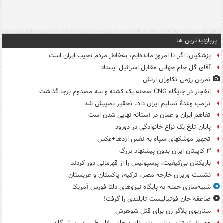
پربازدیدترین ها
پزشکیان: اگر تا امروز مانده‌ایم، به‌خاطر مردم نجیب ایران است
آقای گل جام جهانی مقابل اسرائیل ایستاد
تمرین رزمی تکاوران ارتش
انفجار در جایگاه CNG صحنه یک کشته و سه مصدوم برجا گذاشت
ترامپ وعدۀ تسلیم ایران داد، تحقیر نصیبش شد
تفاهم ایران و عمان در آستانه نهایی شدن است
پایان تلخ یک نزاع خانوادگی در دورود
تجهیز موشکهای سپاه به نفس اژدها+عکس
۳ کاپیتان ایران بدون پیشنهاد بزرگ
بازیکنان بی‌کیفیت، پرسپولیس را از قهرمانی دور کردند
نشست وزیران خارجه مصر، ترکیه، پاکستان و عربستان
شبیه‌سازی حمله به پایگاه نیروهای دلتا فورس آمریکا
صاعقه جان فوتبالیست تایلندی را گرفت!
سناریوی بلاگر زن برای قتل شوهرش
عصبانیت ترامپ از پیروزی نامزد حامی فلسطین در میشیگان