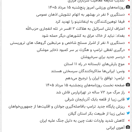
تکذیب شایعه معافیت سربازان فراری
روزنامه‌های ورزشی امروز پنج‌شنبه ۱۵ مرداد ۱۴۰۵
دستگیری ۶ نفر در بهشهر به اتهام تشویش اذهان عمومی
فیفا توهین‌کنندگان به اینفانتینو را تهدید کرد
اعتراف ارتش اسرائیل به هلاکت ۲ افسر در تله انفجاری حزب‌الله
بغداد: نباید از خاک عراق به کشورهای دیگر حمله شود
دستگیری ۸ نفر از اشرار مسلح شاخص و مرتبطین گروهک های تروریستی
درگیری لفظی ترامپ و هگزث بر سر کمبود ذخایر موشکی
دردسر جدید برای سرخپوشان
موج بارش‌های تابستانه در راه ۱۱ استان
ونس: ایرانی‌ها مذاکره‌کنندگان سرسختی هستند
ترامپ: توافق با ایران را ترجیح می‌دهم
صفحه نخست روزنامه‌های پنجشنبه ۱۵ مرداد ۱۴۰۵
راز مرگ مرد ۷۲ ساله در تهرانپارس فاش شد
قابی زیبا از قلعه بابک آذربایجان شرقی
ریزش پایگاه جدید ترامپ بافاصله‌گیری جوانان و اقلیت‌ها از جمهوری‌خواهان
نمایی زیبا از طبیعت بکر استان گیلان
کاهش شدید واردات نفت چین به دلیل جنگ علیه ایران
آهوی ایرانی