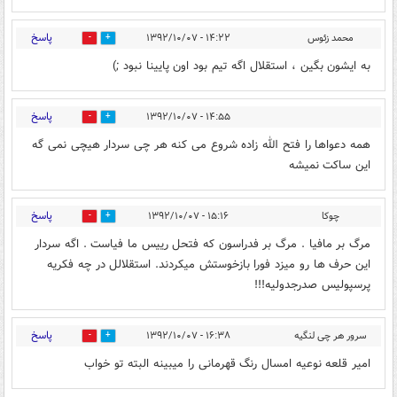
پاسخ
محمد زئوس
۱۴:۲۲ - ۱۳۹۲/۱۰/۰۷
0
0
به ایشون بگین ، استقلال اگه تیم بود اون پایینا نبود ;)
پاسخ
۱۴:۵۵ - ۱۳۹۲/۱۰/۰۷
0
0
همه دعواها را فتح الله زاده شروع می کنه هر چی سردار هیچی نمی گه
این ساکت نمیشه
پاسخ
چوکا
۱۵:۱۶ - ۱۳۹۲/۱۰/۰۷
0
0
مرگ بر مافیا . مرگ بر فدراسون که فتحل رییس ما فیاست . اگه سردار
این حرف ها رو میزد فورا بازخوستش میکردند. استقلالل در چه فکریه
پرسپولیس صدرجدولیه!!!
پاسخ
سرور هر چی لنگیه
۱۶:۳۸ - ۱۳۹۲/۱۰/۰۷
0
0
امیر قلعه نوعیه امسال رنگ قهرمانی را میبینه البته تو خواب