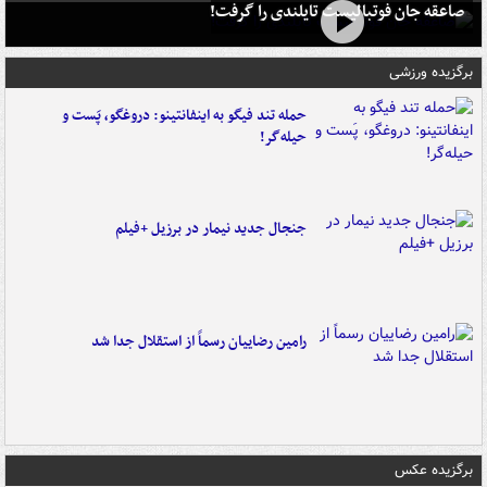
صاعقه جان فوتبالیست تایلندی را گرفت!
برگزیده ورزشی
حمله تند فیگو به اینفانتینو: دروغگو، پَست‌ و
حیله‌گر!
جنجال جدید نیمار در برزیل +فیلم
رامین رضاییان رسماً از استقلال جدا شد
برگزیده عکس