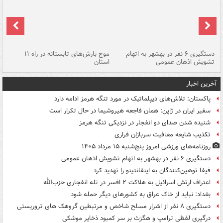
دستگیری ۶ نفر در بهشهر به اتهام
موج بارش‌های تابستانه در راه ۱۱
تشویش اذهان عمومی
استان
فا
آخرین اخبار
پاکستان: تلاش‌های دیپلماتیک در مورد تنگه هرمز ادامه دارد
سفیر ایران در ژاپن: همان فاجعه هیروشیما در حال تکرار است
شنیده شدن صدای دو انفجار در نزدیکی تنگه هرمز
تکذیب شایعه معافیت سربازان فراری
روزنامه‌های ورزشی امروز پنج‌شنبه ۱۵ مرداد ۱۴۰۵
دستگیری ۶ نفر در بهشهر به اتهام تشویش اذهان عمومی
فیفا توهین‌کنندگان به اینفانتینو را تهدید کرد
اعتراف ارتش اسرائیل به هلاکت ۲ افسر در تله انفجاری حزب‌الله
بغداد: نباید از خاک عراق به کشورهای دیگر حمله شود
دستگیری ۸ نفر از اشرار مسلح شاخص و مرتبطین گروهک های تروریستی
درگیری لفظی ترامپ و هگزث بر سر کمبود ذخایر موشکی