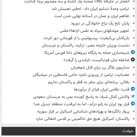
انفجار در جایگاه CNG صحنه یک کشته و سه مصدوم برجا گذاشت
ترامپ وعدۀ تسلیم ایران داد، تحقیر نصیبش شد
تفاهم ایران و عمان در آستانه نهایی شدن است
پایان تلخ یک نزاع خانوادگی در دورود
تجهیز موشکهای سپاه به نفس اژدها+عکس
بازیکنان بی‌کیفیت، پرسپولیس را از قهرمانی دور کردند
نشست وزیران خارجه مصر، ترکیه، پاکستان و عربستان
شبیه‌سازی حمله به پایگاه نیروهای دلتا فورس آمریکا
صاعقه جان فوتبالیست تایلندی را گرفت!
سناریوی بلاگر زن برای قتل شوهرش
عصبانیت ترامپ از پیروزی نامزد حامی فلسطین در میشیگان
بقائی: برنامه‌ای برای سفر به قطر و پاکستان نداریم
قدرت نظامی ایران فراتر از برآوردها
واکنش کمال شرف به پاسخ کوبنده یمن به عربستان سعودی
قرار بود ایران به زانو درآید، اما به ابرقدرت منطقه تبدیل شد!
پرواز بالگردها و پهپادهای شناسایی اسرائیل بر فراز سوریه
پاکستان: اسرائیل هیچ حق حاکمیتی بر قدس اشغالی ندارد
حوادث