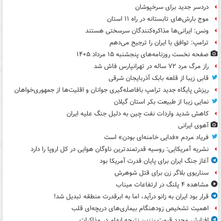
دردسر جدید برای سرخپوشان
موج بارش‌های تابستانه در راه ۱۱ استان
ونس: ایرانی‌ها مذاکره‌کنندگان سرسختی هستند
ترامپ: توافق با ایران را ترجیح می‌دهم
صفحه نخست روزنامه‌های پنجشنبه ۱۵ مرداد ۱۴۰۵
راز مرگ مرد ۷۲ ساله در تهرانپارس فاش شد
قابی زیبا از قلعه بابک آذربایجان شرقی
ریزش پایگاه جدید ترامپ بافاصله‌گیری جوانان و اقلیت‌ها از جمهوری‌خواهان
نمایی زیبا از طبیعت بکر استان گیلان
کاهش شدید واردات نفت چین به دلیل جنگ علیه ایران
آهوی ایرانی
فریاد مردم «فدایی خامنه‌ای بودن» است
نشریه آمریکایی: روسیه قدرتمندترین ناوگان هوایی در کل اروپا را دارد
آغاز جنگ ایران برای پایان قدرت آمریکا بود
سناریوی بلاگر زن برای قتل شوهرش
مشاهده ۴ پلنگ در ارتفاعات میناب
قرار بود ایران به زانو درآید، اما به ابرقدرت منطقه تبدیل شد!
اهمیت تشخیص زودهنگام بیماری‌های دریچه‌ای قلب
افزایش مجدد قیمت بنزین نتیجه ابهام در مذاکرات