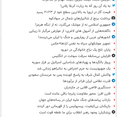
به یاد آن روز که به زیارت کربلا رفتی!
قیمت گاز در اروپا به بالاترین سطح خود از ۲۰۲۳ رسید
برداشت برنج از شالیزارهای شمال در سوادکوه
جمهوری اسلامی نه از موشک می‌گذرد، نه از تنگه هرمز!
ناگفته‌هایی از آمپول های لاغری؛ از عوارض مرگبار تا زیبایی
کشورهای عربی از رویارویی و جنگ با ایران می‌ترسند!
تجهیز موشکهای سپاه به نفس اژدها+عکس
پایان تلخ یک نزاع خانوادگی در دورود
افزایش بی‌سابقه سرقت سوخت در انگلیس
پرواز بالگردها و پهپادهای شناسایی اسرائیل بر فراز سوریه
یک صهیونیست به جرم اعتراض به نتانیاهو زندانی شد
واکنش کمال شرف به پاسخ کوبنده یمن به عربستان سعودی
قدرت نظامی ایران فراتر از برآوردها
دستگیری قاضی قلابی در مازندران
فارن افرز: محور مقاومت پابرجا باقی مانده است
بازتاب پیامدهای جنگ علیه ایران در رسانه‌های جهان
بازیکنان بی‌کیفیت، پرسپولیس را از قهرمانی دور کردند
پزشکیان: وجود رهبر انقلاب برای ما نقطه قوت است