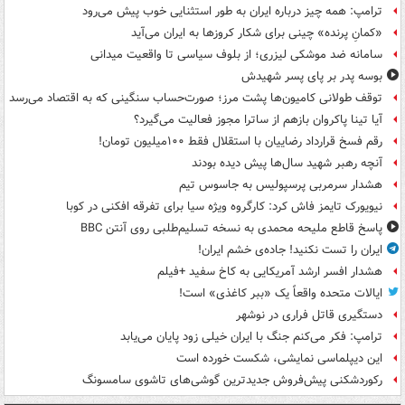
ترامپ: همه چیز درباره ایران به طور استثنایی خوب پیش می‌رود
«کمانِ پرنده» چینی برای شکار کروزها به ایران می‌آید
سامانه ضد موشکی لیزری؛ از بلوف سیاسی تا واقعیت میدانی
بوسه‌ پدر بر پای پسر شهیدش
توقف طولانی کامیون‌ها پشت مرز؛ صورت‌حساب سنگینی که به اقتصاد می‌رسد
آیا تینا پاکروان بازهم از ساترا مجوز فعالیت می‌گیرد؟
رقم فسخ قرارداد رضاییان با استقلال فقط ۱۰۰میلیون تومان!
آنچه رهبر شهید سال‌ها پیش دیده بودند
هشدار سرمربی پرسپولیس به جاسوس تیم
نیویورک تایمز فاش کرد: کارگروه ویژه سیا برای تفرقه افکنی در کوبا
پاسخ قاطع ملیحه محمدی به نسخه تسلیم‌طلبی روی آنتن BBC
ایران را تست نکنید! جاده‌ی خشم ایران!
هشدار افسر ارشد آمریکایی به کاخ سفید +فیلم
ایالات متحده واقعاً یک «ببر کاغذی» است!
دستگیری قاتل فراری در نوشهر
ترامپ: فکر می‌کنم جنگ با ایران خیلی زود پایان می‌یابد
این دیپلماسی نمایشی، شکست خورده است
رکوردشکنی پیش‌فروش جدیدترین گوشی‌های تاشوی سامسونگ