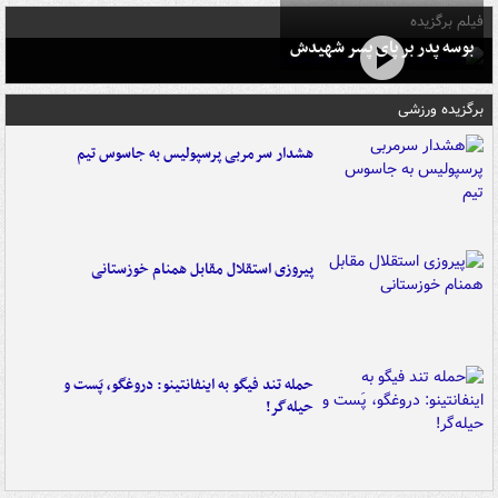
فیلم برگزیده
بوسه‌ پدر بر پای پسر شهیدش
برگزیده ورزشی
هشدار سرمربی پرسپولیس به جاسوس تیم
پیروزی استقلال مقابل همنام خوزستانی
حمله تند فیگو به اینفانتینو: دروغگو، پَست‌ و
حیله‌گر!