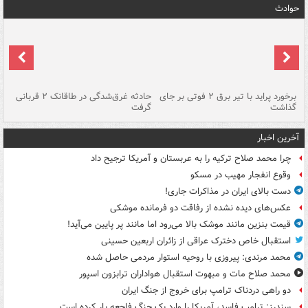
حوادث
برخورد پراید با تیر برق ۲ فوتی بر جای
حادثه غرق‌شدگی در طاقانک ۲ قربانی
پد
گذاشت
گرفت
جس
آخرین اخبار
چرا محمد صلاح ترکیه را به عربستان و آمریکا ترجیح داد
وقوع انفجار مهیب در مسکو
دست بالای ایران در مذاکرات جاری!
عکس‌های دیده نشده از رفاقت دو فرمانده‌ موشکی
قیمت بنزین مانند موشک بالا می‌رود اما مانند پر پایین می‌آید!
استقبال خاص دخترک عراقی از زائران اربعین حسینی
محمد مرندی: پیروزی با روحیه استوار مردمی حاصل شده
محمد صلاح مات و مبهوت استقبال هواداران ترابزون اسپور
دو راهی دردناک ترامپ برای خروج از جنگ ایران
سندرز: ترامپ فاسد، آمریکا را وارد یک جنگ فاجعه بار کرده است