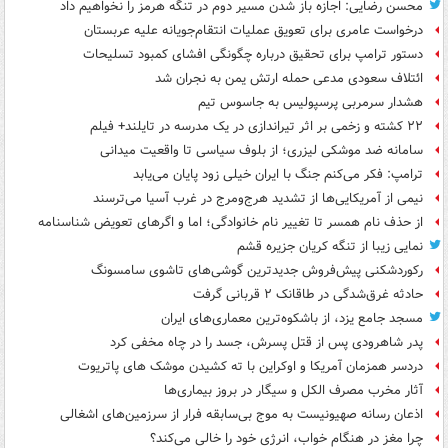
محسن رضایی: اجازه باز شدن مسیر دوم در تنگه هرمز را نخواهیم داد
درخواست عامری برای تعویق عملیات انتقام‌جویانه علیه عربستان
دستور ترامپ برای تحقیق درباره چگونگی افشای کمبود تسلیحات
ائتلاف سعودی مدعی حمله ارتش یمن به نجران شد
هشدار سرمربی پرسپولیس به جاسوس تیم
۲۲ کشته و زخمی بر اثر تیراندازی در یک مدرسه در تایلند+ فیلم
سامانه ضد موشکی لیزری؛ از بلوف سیاسی تا واقعیت میدانی
ترامپ: فکر می‌کنم جنگ با ایران خیلی زود پایان می‌یابد
نیمی از آمریکایی‌ها از تشدید هرج‌ومرج در غرب آسیا می‌ترسند
از حذف نام همسر تا تغییر نام خانوادگی؛ اما و اگرهای تعویض شناسنامه
نمایی زیبا از تنگه کریان جزیره قشم
رکوردشکنی پیش‌فروش جدیدترین گوشی‌های تاشوی سامسونگ
حادثه غرق‌شدگی در طاقانک ۲ قربانی گرفت
مسجد جامع یزد، از باشکوه‌ترین معماری‌های ایران
پدر شاهرودی پس از قتل پسرش، جسد را در چاه مخفی کرد
دردسر همزمان آمریکا و اوکراین با ته کشیدن موشک های پاتریوت
آثار مخرب مصرف الکل و سیگار در بروز بیماری‌ها
اذعان رسانه صهیونیست به موج بی‌سابقه فرار از سرزمین‌های اشغالی
چرا مغز در هنگام خواب، انرژی خود را خالی می‌کند؟