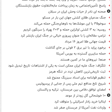
پاسخ تأمین‌اجتماعی به زمان پرداخت مابه‌التفاوت حقوق بازنشستگان
صحنه ای نادر از حیات وحش ایران در سبلان
جنگ مدعیان طلای کشتی جهان این بار در مسکو
سوخو۳۵ با این موشک‌ها به ناوهای‌جنگی حمله می‌کند
روسیه: به ۳ کشتی اوکراین حمله و ۲۰۳ پهپاد را سرنگون کردیم
ترامپ مقاله‌ای را با عنوان پیروزی خیالی در جنگ ایران بازنشر کرد
قیمت جهانی طلا امروز ۱۶ مرداد
برخورد پراید با تیر برق ۲ فوتی بر جای گذاشت
حمله سایبری گسترده به بورس آمریکا
صنعا: نیروهای ما در کمین‌ هستند
تلگراف: جنگ علیه ایران ممکن است به یکی از اشتباهات تاریخ تبدیل شود
ثبت تاریخی‌ترین کاهش تردد در تنگه هرمز
تنظیم قولنامه برای اسناد سبزرنگ ممنوع شد
شروع تلخ مدافع تیم ملی پس از جدایی از پرسپولیس
امضای توافق دفاعی بین عربستان، ترکیه و پاکستان
۱۰ خوشحالی گل زودتر از موعد
ایتالیا خرید رادار اسرائیلی را متوقف کرد
واردات نفت آمریکا از عربستان صفر شد