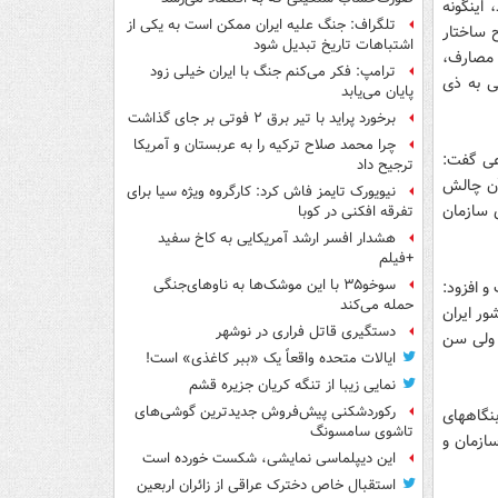
اینگونه
تلگراف: جنگ علیه ایران ممکن است به یکی از
 ساختار
اشتباهات تاریخ تبدیل شود
 مصارف،
ترامپ: فکر می‌کنم جنگ با ایران خیلی زود
ی به ذی
پایان می‌یابد
برخورد پراید با تیر برق ۲ فوتی بر جای گذاشت
چرا محمد صلاح ترکیه را به عربستان و آمریکا
عی گفت:
ترجیح داد
آن چالش
نیویورک تایمز فاش کرد: کارگروه ویژه سیا برای
 سازمان
تفرقه افکنی در کوبا
هشدار افسر ارشد آمریکایی به کاخ سفید
+فیلم
سوخو۳۵ با این موشک‌ها به ناوهای‌جنگی
 افزود:
حمله می‌کند
ور ایران
دستگیری قاتل فراری در نوشهر
 ولی سن
ایالات متحده واقعاً یک «ببر کاغذی» است!
نمایی زیبا از تنگه کریان جزیره قشم
رکوردشکنی پیش‌فروش جدیدترین گوشی‌های
بنگاههای
تاشوی سامسونگ
ازمان و
این دیپلماسی نمایشی، شکست خورده است
استقبال خاص دخترک عراقی از زائران اربعین