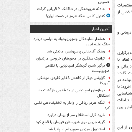
حسینی
 مقتضیات
حادثه غرق‌شدگی در طاقانک ۲ قربانی گرفت
لاصی از
کنترل کامل تنگه هرمز در دست ایران!
آخرین اخبار
رمانی و
هشدار نمایندگان جمهوری‌خواه به ترامپ درباره
جنگ علیه ایران
وینگر آفریقایی پرسپولیس ماندنی شد
 برگزاری
ترافیک سنگین در محورهای خروجی مازندران
ظام با
درگیر شدن گردشگر اسپانیایی با نظامی
رمانی و
صهیونیست
ست گفت:
گزارشی دیگر از کاهش ذخایر کلیدی موشکی
وانند در
آمریکا
زود: با
دروازه‌بان اسپانیایی در یک‌قدمی بازگشت به
 شناسایی
استقلال
رتباطات
تنگه هرمز ریاض را وادار به تخفیف‌دهی نفتی
بتی بین
کرد
خرید گران استقلال سر از یونان درآورد
گربه جریان برق شهرستان فریمان را قطع کرد
ن از این
استانبول میزبان سوپرجام اسپانیا شد