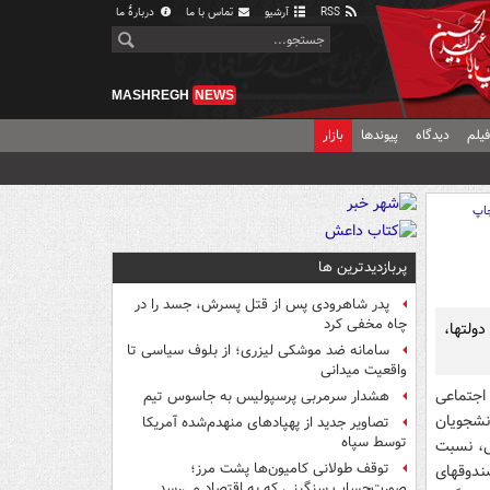
RSS
آرشیو
تماس با ما
دربارهٔ ما
MASHREGH
NEWS
یلم
دیدگاه
پیوندها
بازار
اپ
پربازدیدترین ها
پدر شاهرودی پس از قتل پسرش، جسد را در
چاه مخفی کرد
ولتها،
سامانه ضد موشکی لیزری؛ از بلوف سیاسی تا
واقعیت میدانی
اجتماعی
هشدار سرمربی پرسپولیس به جاسوس تیم
نشجویان
تصاویر جدید از پهپادهای منهدم‌شده آمریکا
توسط سپاه
ی، نسبت
توقف طولانی کامیون‌ها پشت مرز؛
ندوقهای
صورت‌حساب سنگینی که به اقتصاد می‌رسد