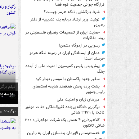
قرارگاه جوانی جمعیت قوه قضا
رگبار و رع
شرط بازگشایی تنگه هرمز چیست؟
کشور
توئیت وزیر ارشاد درباره یک تکذیبیه از دفتر
رهبری
حمایت ایران از تصمیمات رهبران فلسطینی در
روند مذاکرات
رسوایی در اردوگاه دشمن!
عمان از ایستادگی ایران در زمینه تنگه هرمز
خرسند است!
پیش‌بینی رئیس کمیسیون امنیت ملی از آینده
جنگ
جای گذا
سفیر جدید پاکستان با مومنی دیدار کرد
فیلم برگزی
پشت پرده پخش هدفمند شایعه استعفای
رئیس‌جمهور
بوسه‌ پ
مرزهای زبان و امنیت ملی
برگزاری دادگاه پرونده کثیرالشاکی «تات موتور
برگزیده و
تاک» با ۲۹۷۹ شاکی
کلاهبرداری ۴ همتی یک شرکت مهاجرتی؛ ۳۰۰
شاکی تاکنون
خدمت‌رسانی قهرمان بدنسازی ایران به زائرین
اربعین