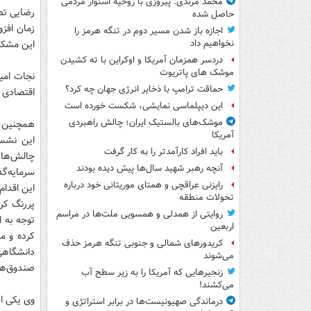
محمد مرندی: پیروزی با روحیه استوار مردمی
رضایی تصر
حاصل شده
زمان افز
اجازه باز شدن مسیر دوم در تنگه هرمز را
این مشکل
نخواهیم داد
دردسر همزمان آمریکا و اوکراین با ته کشیدن
موشک های پاتریوت
نجات امی
حماقت ترامپ با ذخایر انرژی جهان چه کرد؟
اقتصادی ار
این دیپلماسی نمایشی، شکست خورده است
موشک‌های بالستیک ایران؛ چالش راهبردی
همچنین مد
آمریکا
این نشس
باید افراد کارآمدتر را به کار گرفت
چالش‌ها،
آنچه رهبر شهید سال‌ها پیش دیده بودند
سرمایه‌گ
رایزنی عراقچی و همتای موریتانی خود درباره
این اقدام
تحولات منطقه
پررنگ کر
روایتی از همدلی و همسویی ملت‌ها در مراسم
توجه به ا
اربعین
کرده و م
کریدورهای شمالی و جنوبی تنگه هرمز حذف
دانشگاهی
می‌شوند
صندوق‌ها 
زنجیرهایی که آمریکا را به زیر سطح آب
می‌کشند!
وی یکی از
درماندگی صهیونیست‌ها در برابر استراتژی و