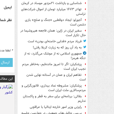
شناسایی و بازداشت ۲۱مزدور موساد در کرمان
ایمیل
تهاتر ۱۶۷۳ میلیارد تومان از اموال شرکت‌های
تراستی
نظر شما 
آجورلو: ایجاد دوقطبی «جنگ و صلح‌» بازی
دشمن است
سفیر ایران در ژاپن: همان فاجعه هیروشیما در
حال تکرار است
فریاد مردم «فدایی خامنه‌ای بودن» است
به یاد آن روز که به زیارت کربلا رفتی!
*
لطفا عدد م
جمهوری اسلامی نه از موشک می‌گذرد، نه از
تنگه هرمز!
پزشکیان: اگر تا امروز مانده‌ایم، به‌خاطر مردم
نجیب ایران است
تفاهم ایران و عمان در آستانه نهایی شدن
این مطالب
است
پزشکیان: مشروطه نماد بیداری، قانون‌گرایی و
مردم‌سالاری ملت ایران است
بقائی: برنامه‌ای برای سفر به قطر و پاکستان
نداریم
رایزنی وزیر امور خارجه ایتالیا با عراقچی
بررسی چالش‌های جمعیتی در چهارمین جلسه