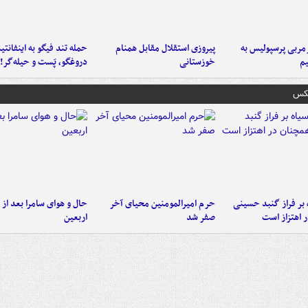
ربی پرسپولیس به
پیروزی استقلال مقابل همنام
حمله تند فیگو به اینفانتین
م
خوزستانی
دروغگو، پَست‌ و حیله‌گر!
عکس
 بر فراز گنبد حسینی
حرم امیرالمومنین محیای آخر
حال و هوای سامرا بعد از ا
 اهتزاز است
صفر شد
اربعین