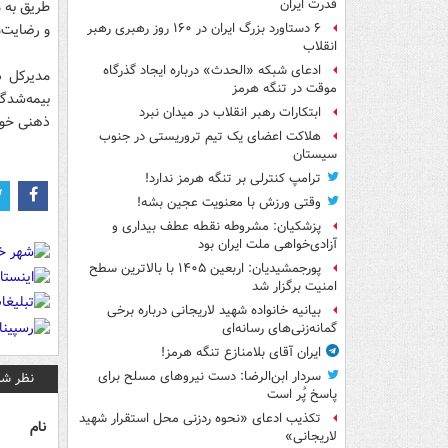
قدرت ایران
طریق به م
و رضایت‌م
۶ دستاورد بزرگ ایران در ۱۶۰ روز رهبری رهبر
انقلاب
ادعای شبکه «الحدث» درباره ایجاد گذرگاه
مدیرکل د
موقت در تنگه هرمز
بیمه‌شدگا
ابتکارات رهبر انقلاب در میدان نبرد
ذهنی خود
هلاکت اعضای یک تیم تروریستی در جنوب
سیستان
ترامپ کنترلی بر تنگه هرمز ندارد!
وقتی ورزش با معنویت عجین بشه!
پزشکیان: مشروطه نقطه عطف بیداری و
آزادی‌خواهی ملت ایران بود
پورجمشیدیان: اربعین ۱۴۰۵ با بالاترین سطح
امنیت برگزار شد
بیانیه خانواده شهید لاریجانی درباره برخی
گمانه‌زنی‌های رسانه‌ای
ایران آقای بلامنازع تنگه هرمز!
سردار ابن‌الرضا: دست نیروهای مسلح برای
نظر شم
پاسخ پُر است
تکذیب ادعای «نحوه ردزنی محل استقرار شهید
نام
لاریجانی»