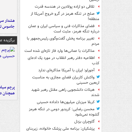
تلاقی دو اراده پولادین در هندسه قدرت
صلح در تنگه هرمز در گرو خروج آمریکا از
منطقه!
هشدار سرم
جاسوس تی
فضای مذاکرات فنی و سیاسی ایران و عمان
درباره تنگه هرمز، مثبت است
تغییر برنامه پخش گفت‌وگوی رئیس‌جمهور با
برگزیده 
مردم
مذاکرات با عمانی‌ها وارد فاز تازه‌ای شده است
اطلاعیه دفتر رهبر انقلاب در مورد یک ادعای
کذب
آجورلو: ایران با آمریکا مذاکره‌ای ندارد
واکنش کاربران فضای مجازی به مناسبت
اربعین حسینی
پرچم سیاه
هیئات دانشجویی راهی مقتل رهبر شهید
همچنان در
شدند
کربلا میزبان میلیون‌ها دلداده حسینی
محسن رضایی: کریدور دومی در تنگه هرمز
گشوده نمی‌شود
گاوچران بزدل
پزشکیان: برنامه ملی پزشک خانواده، زیربنای