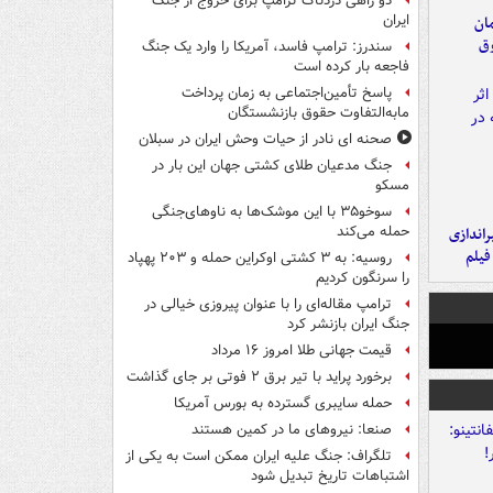
دو راهی دردناک ترامپ برای خروج از جنگ
ایران
مان
وق
سندرز: ترامپ فاسد، آمریکا را وارد یک جنگ
فاجعه بار کرده است
پاسخ تأمین‌اجتماعی به زمان پرداخت
مابه‌التفاوت حقوق بازنشستگان
صحنه ای نادر از حیات وحش ایران در سبلان
جنگ مدعیان طلای کشتی جهان این بار در
مسکو
سوخو۳۵ با این موشک‌ها به ناوهای‌جنگی
حمله می‌کند
یراندازی
فیلم
روسیه: به ۳ کشتی اوکراین حمله و ۲۰۳ پهپاد
را سرنگون کردیم
ترامپ مقاله‌ای را با عنوان پیروزی خیالی در
جنگ ایران بازنشر کرد
قیمت جهانی طلا امروز ۱۶ مرداد
برخورد پراید با تیر برق ۲ فوتی بر جای گذاشت
حمله سایبری گسترده به بورس آمریکا
صنعا: نیروهای ما در کمین‌ هستند
تلگراف: جنگ علیه ایران ممکن است به یکی از
اشتباهات تاریخ تبدیل شود