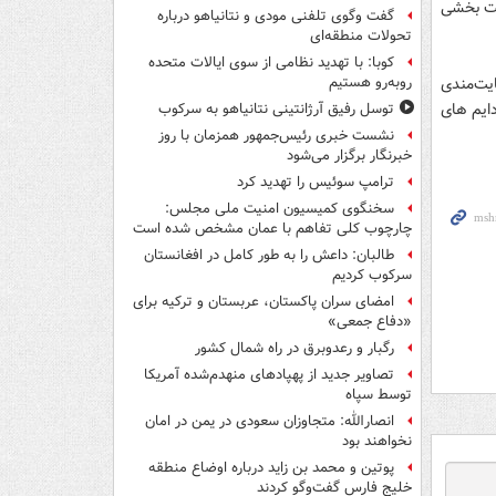
ولت بخشی
گفت وگوی تلفنی مودی و نتانیاهو درباره
تحولات منطقه‌ای
کوبا: با تهدید نظامی از سوی ایالات متحده
یت‌مندی
روبه‌رو هستیم
دایم های
توسل رفیق آرژانتینی نتانیاهو به سرکوب
نشست خبری رئیس‌جمهور همزمان با روز
خبرنگار برگزار می‌شود
ترامپ سوئیس را تهدید کرد
سخنگوی کمیسیون امنیت ملی مجلس:
چارچوب کلی تفاهم با عمان مشخص شده است
طالبان: داعش را به طور کامل در افغانستان
سرکوب کردیم
امضای سران پاکستان، عربستان و ترکیه برای
«دفاع جمعی»
رگبار و رعدوبرق در راه شمال کشور
تصاویر جدید از پهپادهای منهدم‌شده آمریکا
توسط سپاه
انصارالله: متجاوزان سعودی در یمن در امان
نخواهند بود
پوتین و محمد بن زاید درباره اوضاع منطقه
خلیج فارس گفت‌وگو کردند