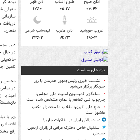
اذان صبح
طلوع آفتاب
اذان ظهر
بیمه گر 
۰۳:۴۲
۰۵:۱۷
۱۲:۱۰
معرفی شد
سازمانی 
دریافت م
غروب خورشید
اذان مغرب
نیمه‌شب شرعی
نفعان.
۲۳:۲۲
۱۹:۲۳
۱۹:۰۳
دبیر مجم
در حال ح
حاکمیتی 
تامین اجت
تازه های سیاست
محسن رضا
نشست خبری رئیس‌جمهور همزمان با روز
خبرنگار برگزار می‌شود
در تمامی 
سخنگوی کمیسیون امنیت ملی مجلس:
امید به 
چارچوب کلی تفاهم با عمان مشخص شده است
بازنشستگی
حاج علی اکبری: انقلاب ما محصول مکتب
عاشورا است
وی با بیا
دست بالای ایران در مذاکرات جاری!
اقتصادی 
استقبال خاص دخترک عراقی از زائران اربعین
رفع مشکلا
حسینی