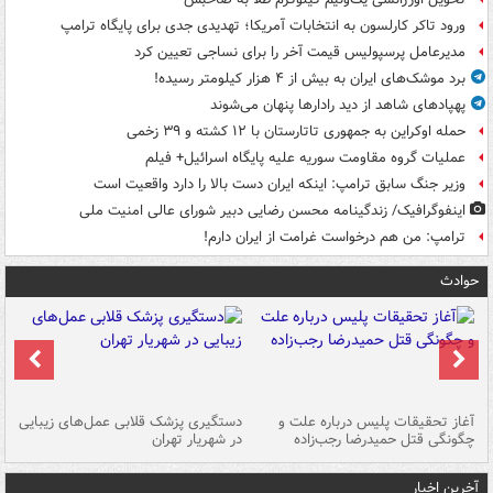
ورود تاکر کارلسون به انتخابات آمریکا؛ تهدیدی جدی برای پایگاه ترامپ
مدیرعامل پرسپولیس قیمت آخر را برای نساجی تعیین کرد
برد موشک‌های ایران به بیش از ۴ هزار کیلومتر رسیده!
پهپادهای شاهد از دید رادارها پنهان می‌شوند
حمله اوکراین به جمهوری تاتارستان با ۱۲ کشته و ۳۹ زخمی
عملیات گروه مقاومت سوریه علیه پایگاه اسرائیل+ فیلم
وزیر جنگ سابق ترامپ: اینکه ایران دست بالا را دارد واقعیت است
اینفوگرافیک/ زندگینامه محسن رضایی دبیر شورای عالی امنیت‌ ملی
ترامپ: من هم درخواست غرامت از ایران دارم!
حوادث
آغاز تحقیقات پلیس درباره علت و
دستگیری پزشک قلابی عمل‌های زیبایی
هش
چگونگی قتل حمیدرضا رجب‌زاده
در شهریار تهران
ها
آخرین اخبار