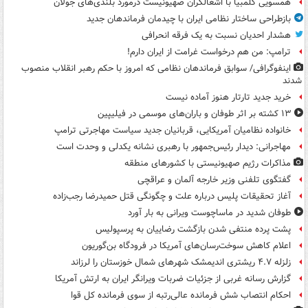
همسویی کلمبیا با اشغالگران صهیونیست درمورد بلندی‌های جولان
بازطراحی ساختار نظامی ایران با چیدمان فرماندهان جدید
هشدار احدیان نسبت به یک فرقه انحرافی
ترامپ: من هم درخواست غرامت از ایران دارم!
اینفوگرافی/ سوابق فرماندهان نظامی که امروز با حکم رهبر انقلاب منصوب
شدند
خرید جدید تارتار هنوز آماده نیست
۱۳ کشته بر اثر طوفان و باران‌های موسمی در فیلیپین
خانواده نظامیان آمریکایی، قربانیان جدید سیاست مهاجرتی ترامپ
مهاجرانی: دیدار رئیس‌جمهور با رهبری نشانه یکدلی و وحدت است
مذاکرات رژیم صهیونیستی با کشورهای منطقه
گفتگوی تلفنی وزیر خارجه آلمان و عراقچی
آغاز تحقیقات پلیس درباره علت و چگونگی قتل حمیدرضا رجب‌زاده
طوفان شدید در ماساچوست ویرانی به بار آورد
پشت پرده منتفی شدن بازگشت رضاییان به پرسپولیس
اعلام کاهش سوخت‌رسان‌های آمریکا در فرودگاه بن‌گوریون
زلزله ۴.۷ ریشتری اندیمشک شهرهای شمال خوزستان را لرزاند
گزارش رسانه غربی از جزئیات ضربات ویرانگر ایران به ارتش آمریکا
احکام انتصاب شش فرمانده عالی‌رتبه از سوی فرمانده کل قوا