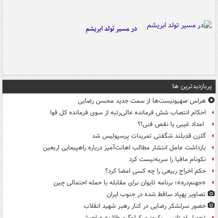
در مسیر تولد ابریشم
پربازدیدترین ها
هراس صهیونیست‌ها از سمت جدید محسن رضایی
احکام انتصاب شش فرمانده عالی‌رتبه از سوی فرمانده کل قوا
امداد غیبی یا نقص فنی!؟
گلزن قدبلند شگفتی تمرینات پرسپولیس شد
بازداشت عامل انتشار مطالب اهانت‌آمیز درباره راهپیمایی اربعین
نکونام مافیا را سربه‌نیست کرد
حکم اخراج ربیعی را چه کسی امضا کرد؟
«جهنم‌دره»؛ برنامه تایوان برای مقابله با حمله احتمالی چین
تصاویر پهپاد ساقط شده در جنوب ایران
حضور سرلشکر رضایی در کنار رهبر شهید انقلاب
تحویل اورژانسی یک‌ونیم کیلوگرم طلا به صاحبش