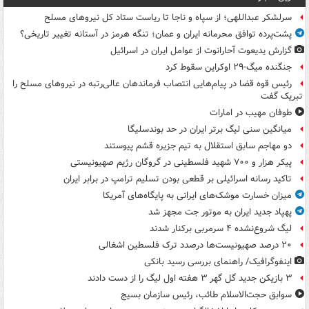
سرلشکر عبداللهی؛ از سپاه و ناجا تا ریاست ستاد کل نیروهای مسلح
پشت‌پرده توافق محرمانه ایران و عمان؛ تنگه هرمز در آستانه تغییر تاریخی؟
گزارش یدیعوت آحارانوت از عوامل ایران در اسرائیل
جنگنده میگ-۲۹ اوکراین سقوط کرد
رئیس قوه قضا در پیام‌هایی انتصاب‌ فرماندهان عالی‌رتبه در نیروهای مسلح را
تبریک گفت
طوفان مهیب در امارات
میانگین سنی لیگ برتر ایران در حد بوندسلیگا
دو مهاجم سابق استقلال به تیم جزیره قشم پیوستند
پیکر هزار و ۷۰۰ شهید فلسطینی در گروگان رژیم صهیونیستی
تاکید رسانه اسرائیلی بر قطعی بودن تسلیم ترامپ در برابر ایران
میزان خسارت موشک‌های ایرانی به پایگاه‌های آمریکا
پهپاد جدید ایران به موتور جت مجهز شد
لیگ شروع‌نشده ۴ سرمربی برکنار شدند
۲۰ درصد صهیونیست‌ها درصدد ترک فلسطین اشغالی
اینفوگرافیک/ راهنمای بررسی رسید بانکی
۳ بازیکن جدید گل گهر ۳ هفته اول لیگ را از دست دادند
سوابق حجت‌الاسلام طائب، رئیس سازمان بسیج