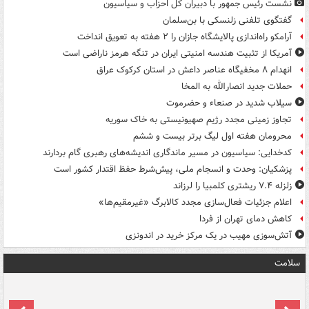
نشست رئیس جمهور با دبیران کل احزاب و سیاسیون
گفتگوی تلفنی زلنسکی با بن‌سلمان
آرامکو راه‌اندازی پالایشگاه جازان را ۲ هفته به تعویق انداخت
آمریکا از تثبیت هندسه امنیتی ایران در تنگه هرمز ناراضی است
انهدام ۸ مخفیگاه عناصر داعش در استان کرکوک عراق
حملات جدید انصارالله به المخا
سیلاب شدید در صنعاء و حضرموت
تجاوز زمینی مجدد رژیم صهیونیستی به خاک سوریه
محرومان هفته اول لیگ برتر بیست و ششم
کدخدایی: سیاسیون در مسیر ماندگاری اندیشه‌های رهبری گام بردارند
پزشکیان: وحدت و انسجام ملی، پیش‌شرط حفظ اقتدار کشور است
زلزله ۷.۴ ریشتری کلمبیا را لرزاند
اعلام جزئیات فعال‌سازی مجدد کالابرگ «غیرمقیم‌ها»
کاهش دمای تهران از فردا
آتش‌سوزی مهیب در یک مرکز خرید در اندونزی
سلامت