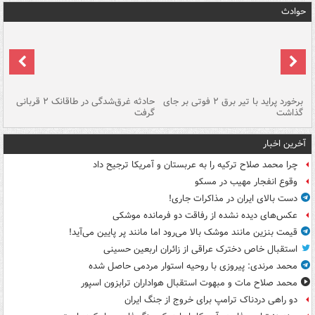
حوادث
برخورد پراید با تیر برق ۲ فوتی بر جای
حادثه غرق‌شدگی در طاقانک ۲ قربانی
پد
گذاشت
گرفت
جس
آخرین اخبار
چرا محمد صلاح ترکیه را به عربستان و آمریکا ترجیح داد
وقوع انفجار مهیب در مسکو
دست بالای ایران در مذاکرات جاری!
عکس‌های دیده نشده از رفاقت دو فرمانده‌ موشکی
قیمت بنزین مانند موشک بالا می‌رود اما مانند پر پایین می‌آید!
استقبال خاص دخترک عراقی از زائران اربعین حسینی
محمد مرندی: پیروزی با روحیه استوار مردمی حاصل شده
محمد صلاح مات و مبهوت استقبال هواداران ترابزون اسپور
دو راهی دردناک ترامپ برای خروج از جنگ ایران