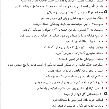
سندرز: ترامپ فاسد، آمریکا را وارد یک جنگ فاجعه بار کرده است
پاسخ تأمین‌اجتماعی به زمان پرداخت مابه‌التفاوت حقوق بازنشستگان
صحنه ای نادر از حیات وحش ایران در سبلان
جنگ مدعیان طلای کشتی جهان این بار در مسکو
سوخو۳۵ با این موشک‌ها به ناوهای‌جنگی حمله می‌کند
روسیه: به ۳ کشتی اوکراین حمله و ۲۰۳ پهپاد را سرنگون کردیم
ترامپ مقاله‌ای را با عنوان پیروزی خیالی در جنگ ایران بازنشر کرد
قیمت جهانی طلا امروز ۱۶ مرداد
برخورد پراید با تیر برق ۲ فوتی بر جای گذاشت
حمله سایبری گسترده به بورس آمریکا
صنعا: نیروهای ما در کمین‌ هستند
تلگراف: جنگ علیه ایران ممکن است به یکی از اشتباهات تاریخ تبدیل شود
ثبت تاریخی‌ترین کاهش تردد در تنگه هرمز
تنظیم قولنامه برای اسناد سبزرنگ ممنوع شد
شروع تلخ مدافع تیم ملی پس از جدایی از پرسپولیس
امضای توافق دفاعی بین عربستان، ترکیه و پاکستان
۱۰ خوشحالی گل زودتر از موعد
ایتالیا خرید رادار اسرائیلی را متوقف کرد
واردات نفت آمریکا از عربستان صفر شد