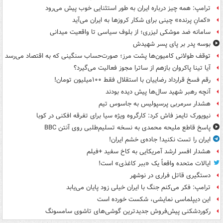
ترامپ: همه چیز درباره ایران به طور استثنایی خوب پیش می‌رود
«کمانِ پرنده» چینی برای شکار کروزها به ایران می‌آید
سامانه ضد موشکی لیزری؛ از بلوف سیاسی تا واقعیت میدانی
بوسه‌ پدر بر پای پسر شهیدش
توقف طولانی کامیون‌ها پشت مرز؛ صورت‌حساب سنگینی که به اقتصاد می‌رسد
آیا تینا پاکروان بازهم از ساترا مجوز فعالیت می‌گیرد؟
رقم فسخ قرارداد رضاییان با استقلال فقط ۱۰۰میلیون تومان!
آنچه رهبر شهید سال‌ها پیش دیده بودند
هشدار سرمربی پرسپولیس به جاسوس تیم
نیویورک تایمز فاش کرد: کارگروه ویژه سیا برای تفرقه افکنی در کوبا
پاسخ قاطع ملیحه محمدی به نسخه تسلیم‌طلبی روی آنتن BBC
ایران را تست نکنید! جاده‌ی خشم ایران!
هشدار افسر ارشد آمریکایی به کاخ سفید +فیلم
ایالات متحده واقعاً یک «ببر کاغذی» است!
دستگیری قاتل فراری در نوشهر
ترامپ: فکر می‌کنم جنگ با ایران خیلی زود پایان می‌یابد
این دیپلماسی نمایشی، شکست خورده است
رکوردشکنی پیش‌فروش جدیدترین گوشی‌های تاشوی سامسونگ