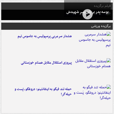
فیلم برگزیده
بوسه‌ پدر بر پای پسر شهیدش
برگزیده ورزشی
هشدار سرمربی پرسپولیس به جاسوس تیم
پیروزی استقلال مقابل همنام خوزستانی
حمله تند فیگو به اینفانتینو: دروغگو، پَست‌ و
حیله‌گر!