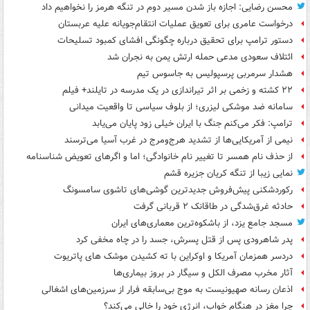
محسن رضایی: اجازه باز شدن مسیر دوم در تنگه هرمز را نخواهیم داد
درخواست عامری برای تعویق عملیات انتقام‌جویانه علیه عربستان
دستور ترامپ برای تحقیق درباره چگونگی افشای کمبود تسلیحات
ائتلاف سعودی مدعی حمله ارتش یمن به نجران شد
هشدار سرمربی پرسپولیس به جاسوس تیم
۲۲ کشته و زخمی بر اثر تیراندازی در یک مدرسه در تایلند+ فیلم
سامانه ضد موشکی لیزری؛ از بلوف سیاسی تا واقعیت میدانی
ترامپ: فکر می‌کنم جنگ با ایران خیلی زود پایان می‌یابد
نیمی از آمریکایی‌ها از تشدید هرج‌ومرج در غرب آسیا می‌ترسند
از حذف نام همسر تا تغییر نام خانوادگی؛ اما و اگرهای تعویض شناسنامه
نمایی زیبا از تنگه کریان جزیره قشم
رکوردشکنی پیش‌فروش جدیدترین گوشی‌های تاشوی سامسونگ
حادثه غرق‌شدگی در طاقانک ۲ قربانی گرفت
مسجد جامع یزد، از باشکوه‌ترین معماری‌های ایران
پدر شاهرودی پس از قتل پسرش، جسد را در چاه مخفی کرد
دردسر همزمان آمریکا و اوکراین با ته کشیدن موشک های پاتریوت
آثار مخرب مصرف الکل و سیگار در بروز بیماری‌ها
اذعان رسانه صهیونیست به موج بی‌سابقه فرار از سرزمین‌های اشغالی
چرا مغز در هنگام خواب، انرژی خود را خالی می‌کند؟