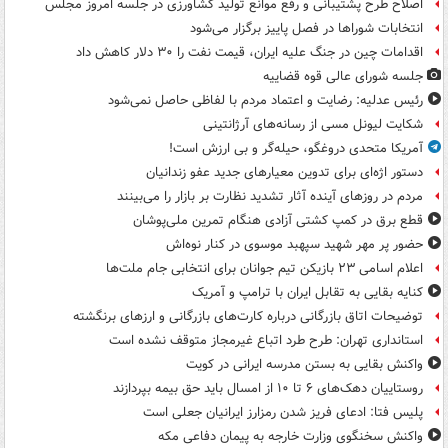
اصلاح طرح پشتیبانی و رفع موانع تولید کشاورزی در جلسه امروز مجلس
انتخابات شوراها در فصل پاییز برگزار می‌شود
اقدامات چین در جنگ علیه ایران، قیمت نفت را ۳۰ دلار کاهش داد
جلسه شورای عالی قوه قضاییه
رئیس عدلیه: رضایت و اعتماد مردم با لفاظی حاصل نمی‌شود
شکایت لیونل مسی از رسانه‌های آرژانتینی
آمریکا متحدی دروغگو، حیله‌گر و بی ارزش است!
دستور اژه‌ای برای تدوین معیارهای جدید عفو زندانیان
مردم در روزهای آینده آثار تشدید نظارت بر بازار را می‌بینند
قطع برق در کمپ کشتی آزادی هنگام تمرین ملی‌پوشان
حضور پر مهر شهید سپهبد موسوی در کنار نوه‌اش
اعلام اسامی ۲۳ بازیکن تیم جوانان برای انتخابی جام ملت‌ها
کنایه بقایی به تقابل ایران با ترامپ و آمریک
توضیحات اتاق بازرگانی درباره کارت‌های بازرگانی و ارزهای برنگشته
استانداری تهران: طرح طرد اتباع غیرمجاز متوقف نشده است
واکنش بقایی به بستن مدرسه ایرانی در کویت
روستاییان دهک‌های ۶ تا ۱۰ از امسال باید حق بیمه بپردازند
پلیس فتا: ادعای فریز شدن رمزارز ایرانیان جعلی است
واکنش سخنگوی وزارت خارجه به پیمان دفاعی مکه