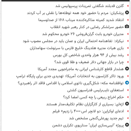
گلزن قدبلند شگفتی تمرینات پرسپولیس شد
پزشکیان: مردم با حضور خود همه توطئه‌ها را نقش بر آب کردند
انتقاد شدید کمیته مذاکره‌کننده میناب ۱۶۸ از صداوسیما
حضور سرلشکر رضایی در کنار رهبر شهید انقلاب
مدیران خودرو بابت گران‌فروشی ۲۶ خودرو محکوم شد
نیکزاد: تفاهنامه احتمالی ایران و عمان باید در مجلس مصوب شود
بازی هیات مدیره هلدینگ خلیج فارس با سرنوشت سهامداران
رشد بیش از ۹۴ هزار واحدی شاخص کل بورس
چرا در بازار جهانی دلار ضعیف و طلا قوی شد؟
هشدار قاطع کارشناس ایرانی به ماجراجویی مجدد آمریکا
ورود تاکر کارلسون به انتخابات آمریکا؛ تهدیدی جدی برای پایگاه ترامپ
توافقنامه مکه؛ شکل‌گیری ناتوی اسلامی یا اقدامی فاقد اثر راهبردی؟
استعفای نایب‌رئیس فدراسیون کشتی
حکم اخراج ربیعی را چه کسی امضا کرد؟
اژه‌ای: بسیاری از کارگزاران نظام تکلیف‌مدار هستند
ادعای اوکراین: دو لانچر اس-۴۰۰ را زدیم+ فیلم
تیم جدید پورعلی‌گنجی مشخص شد
پروژه "لیبی‌سازی ایران" سناریوی تکراری دشمن