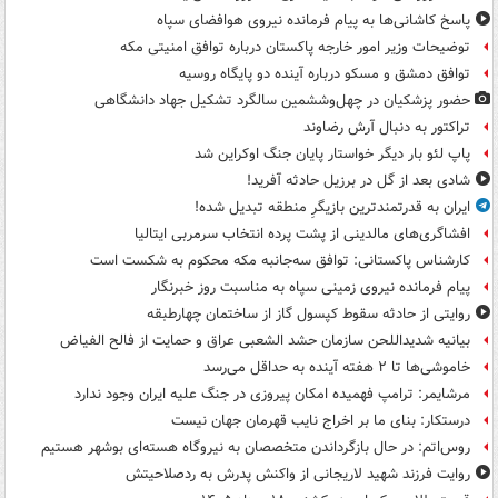
پاسخ کاشانی‌ها به پیام فرمانده نیروی هوافضای سپاه
توضیحات وزیر امور خارجه پاکستان درباره توافق امنیتی مکه
توافق دمشق و مسکو درباره آینده دو پایگاه روسیه
حضور پزشکیان در چهل‌وششمین سالگرد تشکیل جهاد دانشگاهی
تراکتور به دنبال آرش رضاوند
پاپ لئو بار دیگر خواستار پایان جنگ اوکراین شد
شادی بعد از گل در برزیل حادثه آفرید!
ایران به قدرتمندترین بازیگرِ منطقه تبدیل شده!
افشاگری‌های مالدینی از پشت پرده انتخاب سرمربی ایتالیا
کارشناس پاکستانی: توافق سه‌جانبه مکه محکوم به شکست است
پیام فرمانده نیروی زمینی سپاه به مناسبت روز خبرنگار
روایتی از حادثه سقوط کپسول گاز از ساختمان چهارطبقه
بیانیه شدیداللحن سازمان حشد الشعبی عراق و حمایت از فالح الفیاض
خاموشی‌ها تا ۲ هفته آینده به حداقل می‌رسد
مرشایمر: ترامپ فهمیده امکان پیروزی در جنگ علیه ایران وجود ندارد
درستکار: بنای ما بر اخراج نایب قهرمان جهان نیست
روس‌اتم: در حال بازگرداندن متخصصان به نیروگاه هسته‌ای بوشهر هستیم
روایت فرزند شهید لاریجانی از واکنش پدرش به ردصلاحیتش