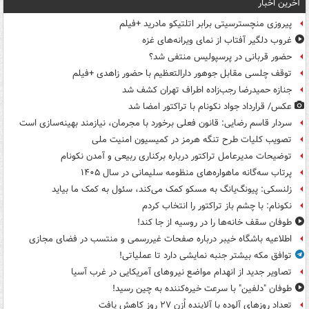
آخرین اخبار
پیروزی منچسترسیتی برابر اتلتیکو مادرید +فیلم
غروب دلگیر آفتاب از نمای ویرانه‌های غزه
حضور قربانی در پرسپولیس منتفی شد؟
توقف چلسی مقابل جوهور دارالتعظیم با حضور زاهدی +فیلم
جنازه حمیدرضا رجب‌زاده اطراف تهران کشف شد
عکس/ قرارداد جواد نکونام با تراکتور امضا شد
سردار قاسم رضایی: قانون فعلی برخورد با مجرمان، نیازمند بهینه‌سازی است
تصویب کلیات طرح تنگه هرمز در کمیسیون امنیت ملی
توضیحات مدیرعامل تراکتور درباره برکناری ربیعی و آمدن نکونام
پرتاب سه‌گانه ماهواره‌های منظومه سلیمانی در سال ۱۴۰۵
زلنسکی: پیونگ‌یانگ به مسکو کمک می‌کند، سئول به کمک ما بیاید
نکونام: با چشم باز تراکتور را انتخاب کردم
طوفان سقف خانه‌ها را در روسیه از جا ‌کند!
اطلاعیه باشگاه خیبر درباره صفحات غیررسمی و منتسب در فضای مجازی
توافق مکه بیشتر جنبه نمایشی دارد تا عملیاتی!
تصاویر جدید از انهدام مواضع نیروهای آمریکایی در غرب آسیا
طوفان "دلفین" با سرعت خیره‌کننده به چین رسید!
تعداد روزهای آلوده با آلاینده اُزن ۲۷ روز کاهش یافت