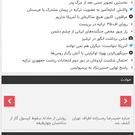
نخستین تصویر مسی بعد از مرگ پدر
واکنش کنایه‌آمیز به عضویت ترکیه در پیمان مشترک با عربستان
عراقچی: اکنون هیچ مذاکره‌ای با آمریکا نداریم
رویای اف-۳۵ ترکیه در بن‌بست
راز عبور مخفی جنگنده‌های ایرانی از چشم دشمن
جشن برداشت انگور در ترشیز
آمریکا نتوانست؛ دیگران هم نمی توانند
سرنگون‌کردن پهپاد اوکراینی با آتش رگبار روس‌ها
احتمال شکست اردوغان در دور دوم انتخابات ریاست جمهوری ترکیه
پاسخ نهایی حسین‌نژاد به پرسپولیس
حوادث
جنازه حمیدرضا رجب‌زاده اطراف تهران
روایتی از حادثه سقوط کپسول گاز از
حم
کشف شد
ساختمان چهارطبقه
زاهدا