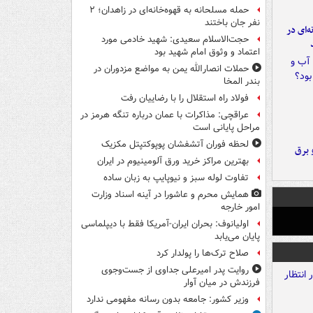
حمله مسلحانه به قهوه‌خانه‌ای در زاهدان؛ ۲
نفر جان باختند
ه‌ای در
حجت‌الاسلام سعیدی: شهید خادمی مورد
اعتماد و وثوق امام شهید بود
حملات انصارالله یمن به مواضع مزدوران در
بندر المخا
فولاد راه استقلال را با رضاییان رفت
عراقچی: مذاکرات با عمان درباره تنگه هرمز در
مراحل پایانی است
لحظه فوران آتشفشان پوپوکتپتل مکزیک
 برق
بهترین مراکز خرید ورق آلومینیوم در ایران
تفاوت لوله سبز و نیوپایپ به زبان ساده
همایش محرم و عاشورا در آینه اسناد وزارت
امور خارجه
اولیانوف: بحران ایران-آمریکا فقط با دیپلماسی
پایان می‌یابد
صلاح ترک‌ها را پولدار کرد
روایت پدر امیرعلی جداوی از جست‌وجوی
فرزندش در میان آوار
وزیر کشور: جامعه بدون رسانه مفهومی ندارد