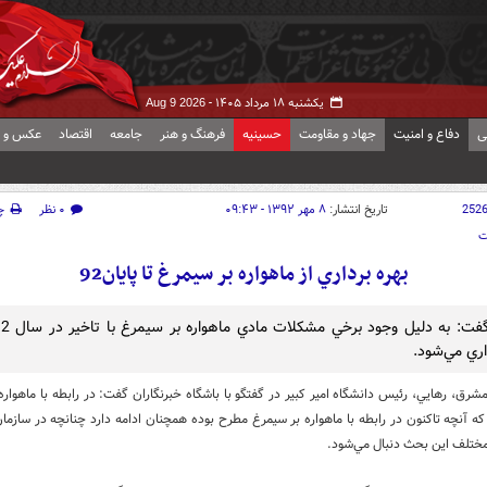
یکشنبه ۱۸ مرداد ۱۴۰۵ -
Aug 9 2026
ی
دفاع و امنیت
جهاد و مقاومت
حسینیه
فرهنگ و هنر
جامعه
اقتصاد
عکس و ف
252
تاریخ انتشار:
۸ مهر ۱۳۹۲ - ۰۹:۴۳
۰ نظر
چ
ت
بهره برداري از ماهواره بر سيمرغ تا پایان92
اري مي‌شود.
شرق، رهايي، رئيس دانشگاه امير كبير در گفتگو با باشگاه خبرنگاران گفت: در رابطه با ماهواره
 كه آنچه تاكنون در رابطه با ماهواره بر سيمرغ مطرح بوده همچنان ادامه دارد چنانچه در سازما
مختلف اين بحث دنبال مي‌شود.