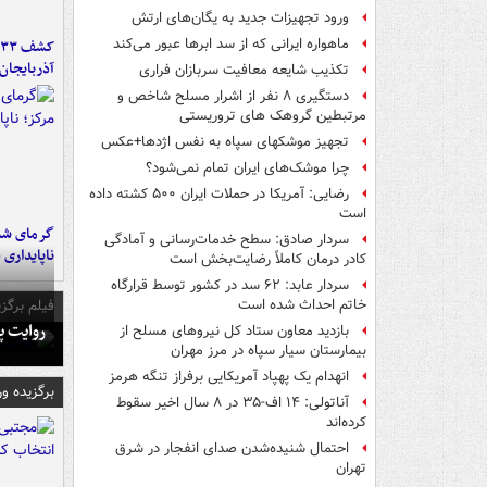
ورود تجهیزات جدید به یگان‌های ارتش
ماهواره ایرانی که از سد ابرها عبور می‌کند
آذربایجان
تکذیب شایعه معافیت سربازان فراری
دستگیری ۸ نفر از اشرار مسلح شاخص و
مرتبطین گروهک های تروریستی
تجهیز موشکهای سپاه به نفس اژدها+عکس
چرا موشک‌های ایران تمام نمی‌شود؟
رضایی: آمریکا در حملات ایران ۵۰۰ کشته داده
است
گرمای شدی
سردار صادق: سطح خدمات‌رسانی و آمادگی
ناپایداری 
کادر درمان کاملاً رضایت‌بخش است
سردار عابد: ۶۲ سد در کشور توسط قرارگاه
فیلم برگزی
خاتم احداث شده است
روایت پ
بازدید معاون ستاد کل نیروهای مسلح از
بیمارستان سیار سپاه در مرز مهران
انهدام یک پهپاد آمریکایی برفراز تنگه هرمز
برگزیده و
آناتولی: ۱۴ اف-۳۵ در ۸ سال اخیر سقوط
کرده‌اند
احتمال شنیده‌شدن صدای انفجار در شرق
تهران