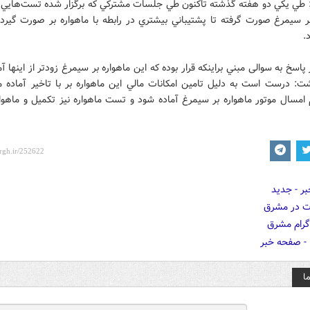
: طي يكي دو هفته گذشته تاكنون طي جلسات مشتركي كه برگزار شده تست‌هايي د
بر سيمرغ صورت گرفته تا پشتيباني بيشتري در رابطه با ماهواره بر صورت گيرد 
.
پاسخ به سوالی مبني براينكه قرار بوده كه اين ماهواره بر سيمرغ زودتر از اينها آ
شت: درست است به دليل تامين امكانات مالي اين ماهواره بر با تاخير آماده م
 امسال موتور ماهواره بر سيمرغ آماده شود و تست ماهواره نيز تكميل و ماهوا
ا