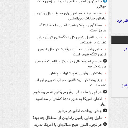
جدی‌ترین تقابل نظامی آمریکا از زمان جنگ
جهانی
مصوبه جدید مجلس برای ضبط اموال و دارایی
عاملان جنایات بین‌المللی
ار فرد
سخنگوی سپاه: راهبرد فعلی ما حفظ تنگه
هرمز است
ضرب‌الاجل رئیس کل دادگستری تهران برای
نظارت بر قیمت‌ها
حاجی‌بابایی: مجلس پرقدرت در حال تدوین
قانون تنگه هرمز است
مراسم تعزیه‌خوانی در مرکز مطالعات سیاسی
وزارت خارجه
واکنش ابرقویی به پیشنهاد سپاهان
زینی‌وند: در مورد قانون حجاب تغییری ایجاد
شیز
نشده است
عراقچی: ما نه فراموش می‌کنیم نه می‌بخشیم
اذعان آمریکا به عبور ده‌ها کشتی از محاصره
ایران
جشن برداشت انگور در ترشیز
دلیل جدایی رامین رضاییان از استقلال چه بود؟
عراقچی: اکنون هیچ مذاکره‌ای با آمریکا نداریم