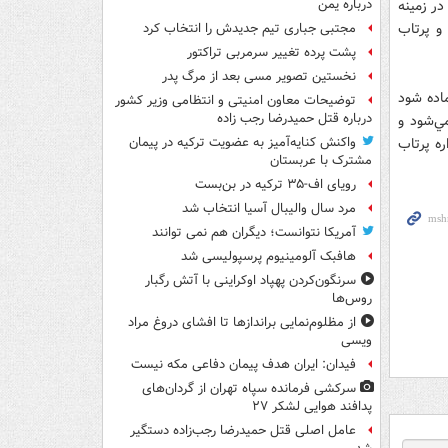
ر زمينه
درباره یمن
و پرتاب
مجتبی جباری تیم جدیدش را انتخاب کرد
پشت پرده تغییر سرمربی تراکتور
نخستین تصویر مسی بعد از مرگ پدر
ماده شود
توضیحات معاون امنیتی و انتظامی وزیر کشور
درباره قتل حمیدرضا رجب زاده
ي‌شود و
ره پرتاب
واکنش کنایه‌آمیز به عضویت ترکیه در پیمان
مشترک با عربستان
رویای اف-۳۵ ترکیه در بن‌بست
مرد سال والیبال آسیا انتخاب شد
آمریکا نتوانست؛ دیگران هم نمی توانند
هافبک آلومینیوم پرسپولیسی شد
سرنگون‌کردن پهپاد اوکراینی با آتش رگبار
روس‌ها
از مظلوم‌نمایی براندازها تا افشای دروغ مراد
ویسی
فیدان: ایران هدف پیمان دفاعی مکه نیست
سرکشی فرمانده سپاه تهران از گردان‌های
پدافند هوایی لشکر ۲۷
عامل اصلی قتل حمیدرضا رجب‌زاده دستگیر