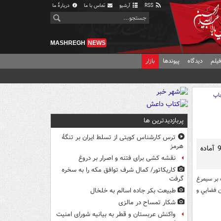
RSS
آرشیو
تماس با ما
دربارهٔ ما
MASHREGH
NEWS
یلم
دیدگاه
پیوندها
بازار
اپ
پربازدیدترین ها
ترس کارشناس کویتی از تسلط ایران بر تنگۀ
هرمز
رهايي گفت: به دليل وجود برخي مشكلات مادي ماهواره بر سيمرغ با تاخير در سال 92 آماده
نقشه کشی برای فتنه و اصرار بر دروغ
کاریکاتور/ کمال شرف توافق مکه را به سخره
 بر سيمرغ
گرفت
ن فضايي و
طبیعت بکر جاده اسالم به خلخال
شکار تمساح در مالزی
واکنش عربستان و قطر به بیانیه شورای امنیت