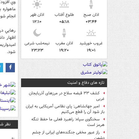
وي افزود
ماهواره 
اذان صبح
طلوع آفتاب
اذان ظهر
انجام شود
۱۲:۱۰
۰۵:۱۸
۰۳:۴۴
رهايي در 
اظهار دا
غروب خورشید
اذان مغرب
نیمه‌شب شرعی
اميدواريم
۲۳:۲۳
۱۹:۲۰
۱۹:۰۱
شود.
تازه های دفاع و امنیت
کشف ۳۳ قبضه سلاح در مرزهای آذربایجان
غربی
امیر جهانشاهی: پای نظامی آمریکایی به ایران
باز شود آن را قطع می‌کنیم
سخنگوی سپاه: راهبرد فعلی ما حفظ تنگه
نظر شم
هرمز است
راز عبور مخفی جنگنده‌های ایرانی از چشم
دشمن