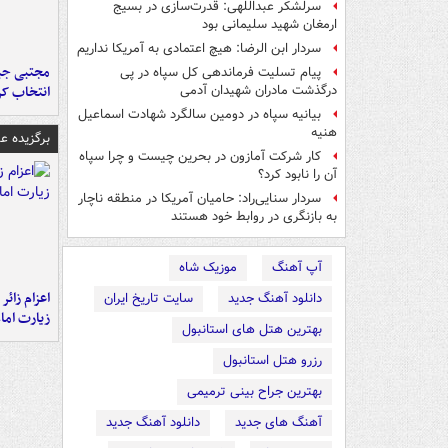
سرلشکر عبداللهی: قدرت‌سازی در بسیج
ارمغان شهید سلیمانی بود
سردار ابن الرضا: هیچ اعتمادی به آمریکا نداریم
مجتبی جبا
پیام تسلیت فرماندهی کل سپاه در پی
انتخاب کر
درگذشت مادران شهیدان آدمی
بیانیه سپاه در دومین سالگرد شهادت اسماعیل
هنیه
برگزیده 
کار شرکت آمازون در بحرین چیست و چرا سپاه
آن را نابود کرد؟
سردار سنایی‌راد: حامیان آمریکا در منطقه ناچار
به بازنگری در روابط خود هستند
آپ آهنگ
موزیک شاه
اعزام زائر 
دانلود آهنگ جدید
سایت تاریخ ایران
زیارت اما
بهترین هتل های استانبول
رزرو هتل استانبول
بهترین جراح بینی ترمیمی
آهنگ های جدید
دانلود آهنگ جدید