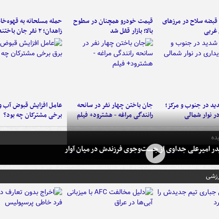
کشف ۳۳ قبضه سلاح در مرزهای
قیمت خودرو همچنان در سطوح
حمله مسلحانه به قهوه‌خان
 غربی
بالا؛ بازار قفل شد
زاهدان؛ ۲ نفر جان باختند
د در جنوب و مرکز؛
جان باختن چهار نفر در سانحه
عامل افزایش قبوض آب و
در نوار شمالی
رانندگی مراغه - هشترود+ فیلم
برخی مشترکان چه بود؟
ده
در امیرعلی جداوی از جست‌وجوی فرزندش در میان آوار
رزشی