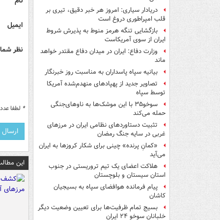
نام
دریادار سیاری: امروز هر خبر دقیق، تیری بر
قلب امپراطوری دروغ است
ایمیل
بازگشایی تنگه هرمز منوط به پذیرش شروط
ایران از سوی آمریکاست
نظر شما 
وزارت دفاع: ایران در میدان دفاع مقتدر خواهد
ماند
بیانیه سپاه پاسداران به مناسبت روز خبرنگار
تصاویر جدید از پهپادهای منهدم‌شده آمریکا
توسط سپاه
سوخو۳۵ با این موشک‌ها به ناوهای‌جنگی
*
لطفا عدد م
حمله می‌کند
تثبیت دستاوردهای نظامی ایران در مرزهای
غربی در سایه جنگ رمضان
«کمانِ پرنده» چینی برای شکار کروزها به ایران
می‌آید
این مطالب
هلاکت اعضای یک تیم تروریستی در جنوب
استان سیستان و بلوچستان
پیام فرمانده هوافضای سپاه به بسیجیان
کاشان
بسیج تمام ظرفیت‌ها برای تعیین وضعیت دیگر
خلبانان سوخو ۲۴ ایران