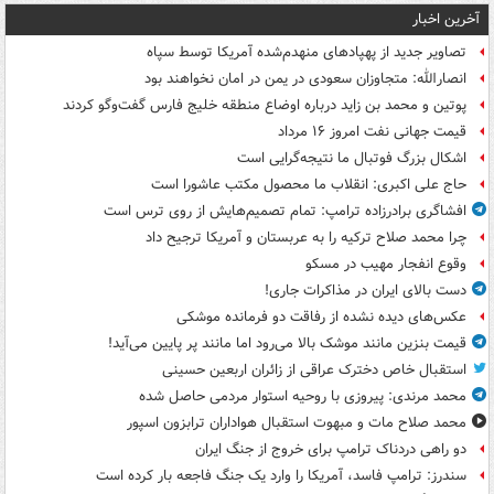
آخرین اخبار
تصاویر جدید از پهپادهای منهدم‌شده آمریکا توسط سپاه
انصارالله: متجاوزان سعودی در یمن در امان نخواهند بود
پوتین و محمد بن زاید درباره اوضاع منطقه خلیج فارس گفت‌وگو کردند
قیمت جهانی نفت امروز ۱۶ مرداد
اشکال بزرگ فوتبال ما نتیجه‌گرایی است
حاج علی اکبری: انقلاب ما محصول مکتب عاشورا است
افشاگری برادرزاده ترامپ: تمام تصمیم‌هایش از روی ترس است
چرا محمد صلاح ترکیه را به عربستان و آمریکا ترجیح داد
وقوع انفجار مهیب در مسکو
دست بالای ایران در مذاکرات جاری!
عکس‌های دیده نشده از رفاقت دو فرمانده‌ موشکی
قیمت بنزین مانند موشک بالا می‌رود اما مانند پر پایین می‌آید!
استقبال خاص دخترک عراقی از زائران اربعین حسینی
محمد مرندی: پیروزی با روحیه استوار مردمی حاصل شده
محمد صلاح مات و مبهوت استقبال هواداران ترابزون اسپور
دو راهی دردناک ترامپ برای خروج از جنگ ایران
سندرز: ترامپ فاسد، آمریکا را وارد یک جنگ فاجعه بار کرده است