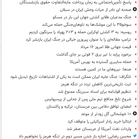
پاسخ تأمین‌اجتماعی به زمان پرداخت مابه‌التفاوت حقوق بازنشستگان
صحنه ای نادر از حیات وحش ایران در سبلان
جنگ مدعیان طلای کشتی جهان این بار در مسکو
سوخو۳۵ با این موشک‌ها به ناوهای‌جنگی حمله می‌کند
روسیه: به ۳ کشتی اوکراین حمله و ۲۰۳ پهپاد را سرنگون کردیم
ترامپ مقاله‌ای را با عنوان پیروزی خیالی در جنگ ایران بازنشر کرد
قیمت جهانی طلا امروز ۱۶ مرداد
برخورد پراید با تیر برق ۲ فوتی بر جای گذاشت
حمله سایبری گسترده به بورس آمریکا
صنعا: نیروهای ما در کمین‌ هستند
تلگراف: جنگ علیه ایران ممکن است به یکی از اشتباهات تاریخ تبدیل شود
ثبت تاریخی‌ترین کاهش تردد در تنگه هرمز
تنظیم قولنامه برای اسناد سبزرنگ ممنوع شد
شروع تلخ مدافع تیم ملی پس از جدایی از پرسپولیس
امضای توافق دفاعی بین عربستان، ترکیه و پاکستان
۱۰ خوشحالی گل زودتر از موعد
ایتالیا خرید رادار اسرائیلی را متوقف کرد
واردات نفت آمریکا از عربستان صفر شد
محسن رضایی: اجازه باز شدن مسیر دوم در تنگه هرمز را نخواهیم داد