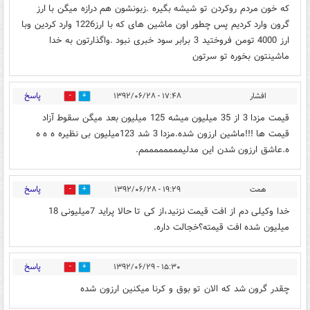
که خون مردم روکردن تو شیشه بگیره .زبونشون هم درازه میگن با ارز
گرون وارد کردیم پس چطور اون ماشین های که با ارز1226 وارد کردین وبا
ارز 4000 تومن فروختید 3 برابر سود خبری نبود .واگذارتون به خدا
ماشینتون بخوره تو سرتون
پاسخ
افشار
۱۷:۴۸ - ۱۳۹۲/۰۶/۲۸
0
0
قیمت مزدا 3 از 35 میلیون میشه 125 میلیون بعد میگن سقوط آزاد
قیمت ها !!!ماشین ارزون شده.مزدا 3 شد 123میلیون بی نظیره ه ه ه
ه.عاشق ارزون شدن این مدلیممممممممم.
پاسخ
همت
۱۹:۲۹ - ۱۳۹۲/۰۶/۲۸
0
0
خدا وکیلی دم از افت قیمت نزنید،از کی تا حالا پراید 7میلیونی 18
میلیون شده افت قیمته؟خجالت داره.
پاسخ
۱۵:۳۰ - ۱۳۹۲/۰۶/۲۹
0
0
چقدر گرون شد که الان تو بوق و کرنا میکنین ارزون شده