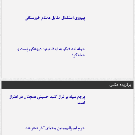
پیروزی استقلال مقابل همنام خوزستانی
حمله تند فیگو به اینفانتینو: دروغگو، پَست‌ و
حیله‌گر!
برگزیده عکس
پرچم سیاه بر فراز گنبد حسینی همچنان در اهتزاز
است
حرم امیرالمومنین محیای آخر صفر شد