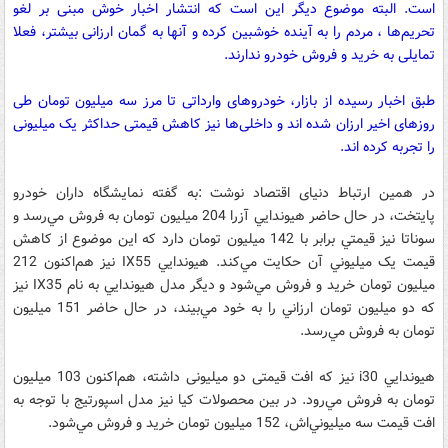
است. البته موضوع دیگر این است که انتشار اخبار خوش مبنی بر لغو
تحریم‌ها ، مردم را به آینده خوشبین کرده و آنها به گمان ارزانی بیشتر، فعلا
تمایلی به خرید و فروش خودرو ندارند.
طبق اخبار رسیده از بازار، خودروهای وارداتی تا مرز سه میلیون تومان طی
روزهای اخیر ارزان شده اند و داخلی‌ها نیز کاهش قیمتی حداکثر یک میلیونی
را تجربه کرده اند.
در همین ارتباط دنیای اقتصاد نوشت :به گفته نمایشگاه داران خودرو
پایتخت، در حال حاضر هيوندايي آزرا 204 ميليون تومان به فروش مي‌رسد و
سوناتا نيز قيمتي برابر با 142 ميليون تومان دارد که اين موضوع از کاهش
قيمت يک ميليوني آن حکايت مي‌کند. هيوندايي IX55 نيز هم‌اکنون 212
ميليون تومان خريد و فروش مي‌شود و ديگر مدل هيوندايي به نام IX35 نيز
که دو ميليون تومان ارزاني را به خود مي‌بيند، در حال حاضر 151 ميليون
تومان به فروش مي‌رسد.
هيوندايي i30 نيز که افت قيمتی دو میلیونی داشته، هم‌اکنون 103 ميليون
تومان به فروش مي‌رود. در بين محصولات کيا نيز مدل اسپورتيج با توجه به
افت قيمت سه ميليوني‌اش، 152 ميليون تومان خريد و فروش مي‌شود.