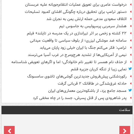
درخواست عامری برای تعویق عملیات انتقام‌جویانه علیه عربستان
دستور ترامپ برای تحقیق درباره چگونگی افشای کمبود تسلیحات
ائتلاف سعودی مدعی حمله ارتش یمن به نجران شد
هشدار سرمربی پرسپولیس به جاسوس تیم
۲۲ کشته و زخمی بر اثر تیراندازی در یک مدرسه در تایلند+ فیلم
سامانه ضد موشکی لیزری؛ از بلوف سیاسی تا واقعیت میدانی
ترامپ: فکر می‌کنم جنگ با ایران خیلی زود پایان می‌یابد
نیمی از آمریکایی‌ها از تشدید هرج‌ومرج در غرب آسیا می‌ترسند
از حذف نام همسر تا تغییر نام خانوادگی؛ اما و اگرهای تعویض شناسنامه
نمایی زیبا از تنگه کریان جزیره قشم
رکوردشکنی پیش‌فروش جدیدترین گوشی‌های تاشوی سامسونگ
حادثه غرق‌شدگی در طاقانک ۲ قربانی گرفت
مسجد جامع یزد، از باشکوه‌ترین معماری‌های ایران
پدر شاهرودی پس از قتل پسرش، جسد را در چاه مخفی کرد
سلامت
ت